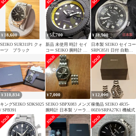
18,600
51,700
18,500
¥
¥
¥
SEIKO SUR311P1 クォ
新品 未使用 時計 セイ
日本製 SEIKO セイコー
ーツ ブラック
コー SEIKO 腕時計 人
SRPC85J1 日付 自動巻
気 ウォッチ SRPH69
き 腕時計 黒
310,834
7,000
12,000
¥
¥
¥
キングSEIKO SDKS025
SEIKO SBPX083 メンズ
稼働品 SEIKO 4R35-
/ SPB391
腕時計 日本製 ソーラー
00Z0/SRPA27K1 機械式
充電式サファイアガラ
ス