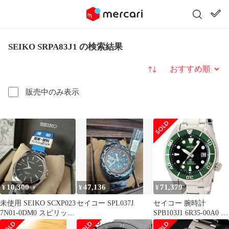
SEIKO SRPA83J1 の検索結果
並び替え
販売中のみ表示
10,300
47,136
71,379
¥
¥
¥
未使用 SEIKO SCXP023
セイコー SPL037J
セイコー 腕時計
7N01-0DM0 スピリット
SPB103J1 6R35-00A0 鑑
セイコー
定済み ブランド