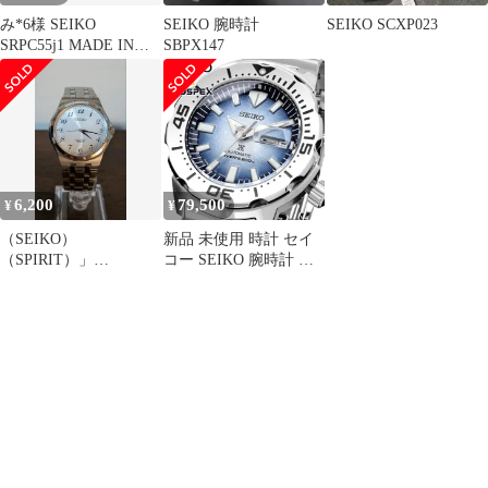
み*6様 SEIKO
SEIKO 腕時計
SEIKO SCXP023
SRPC55j1 MADE IN
SBPX147
JAPAN
6,200
79,500
¥
¥
（SEIKO）
新品 未使用 時計 セイ
（SPIRIT）」
コー SEIKO 腕時計 人
5BAR「SCXP027」(電
気 ウォッチ SRPG57
池交換済み)