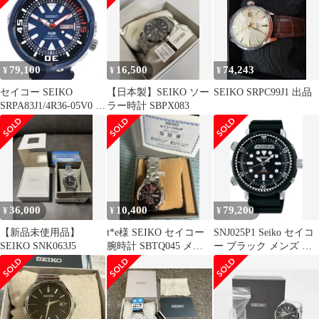
79,100
16,500
74,243
¥
¥
¥
セイコー SEIKO
【日本製】SEIKO ソー
SEIKO SRPC99J1 出品
SRPA83J1/4R36-05V0 プ
ラー時計 SBPX083
ロスペックス PADIコラ
ボ 自動巻き メンズ 美
品 箱・保証書付き
B#144139
36,000
10,400
79,200
¥
¥
¥
【新品未使用品】
t*e様 SEIKO セイコー
SNJ025P1 Seiko セイコ
SEIKO SNK063J5
腕時計 SBTQ045 メン
ー ブラック メンズ ア
ズ SPIRIT ス
ナログ スポーツ