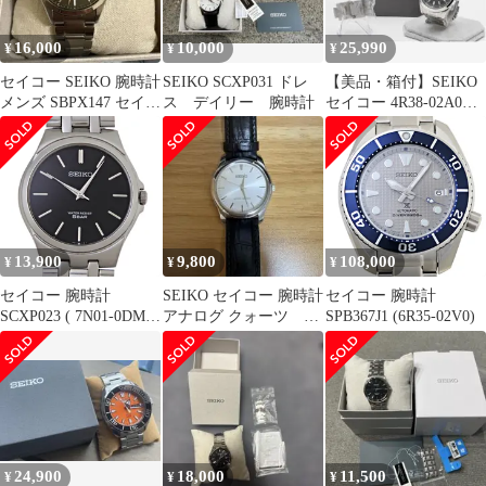
16,000
10,000
25,990
¥
¥
¥
セイコー SEIKO 腕時計
SEIKO SCXP031 ドレ
【美品・箱付】SEIKO
メンズ SBPX147 セイコ
ス デイリー 腕時計
セイコー 4R38-02A0
ー
SCVE051 ブルー
13,900
9,800
108,000
¥
¥
¥
セイコー 腕時計
SEIKO セイコー 腕時計
セイコー 腕時計
SCXP023 ( 7N01-0DM0
アナログ クォーツ
SPB367J1 (6R35-02V0)
)
SCXP031
24,900
18,000
11,500
¥
¥
¥