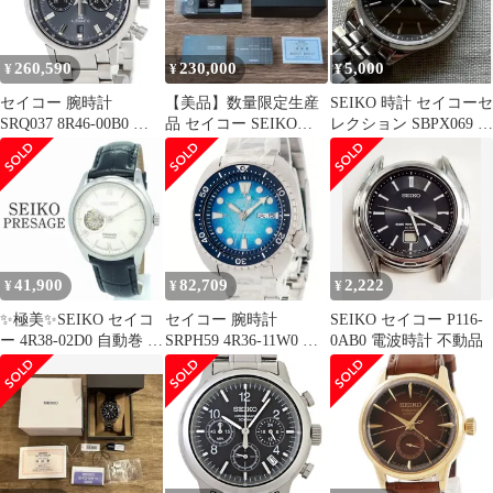
260,590
230,000
5,000
¥
¥
¥
セイコー 腕時計
【美品】数量限定生産
SEIKO 時計 セイコーセ
SRQ037 8R46-00B0 鑑
品 セイコー SEIKO
レクション SBPX069 稼
定済み ブランド
SBEJ019 SPB439J1
動品 難あり
41,900
82,709
2,222
¥
¥
¥
✨極美✨SEIKO セイコ
セイコー 腕時計
SEIKO セイコー P116-
ー 4R38-02D0 自動巻 裏
SRPH59 4R36-11W0 鑑
0AB0 電波時計 不動品
スケ メンズ 腕時計
定済み ブランド