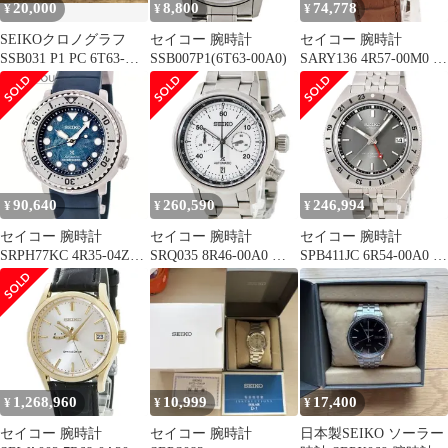
20,000
8,800
74,778
¥
¥
¥
SEIKOクロノグラフ
セイコー 腕時計
セイコー 腕時計
SSB031 P1 PC 6T63-
SSB007P1(6T63-00A0)
SARY136 4R57-00M0 鑑
00D0 逆輸入
定済み ブランド
90,640
260,590
246,994
¥
¥
¥
セイコー 腕時計
セイコー 腕時計
セイコー 腕時計
SRPH77KC 4R35-04Z0
SRQ035 8R46-00A0 鑑
SPB411JC 6R54-00A0 鑑
鑑定済み ブランド
定済み ブランド
定済み ブランド
1,268,960
10,999
17,400
¥
¥
¥
セイコー 腕時計
セイコー 腕時計
日本製SEIKO ソーラー