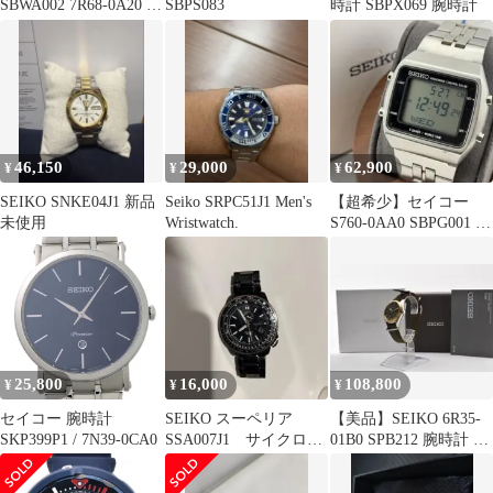
SBWA002 7R68-0A20 鑑
SBPS083
時計 SBPX069 腕時計
定済み ブランド
46,150
29,000
62,900
¥
¥
¥
SEIKO SNKE04J1 新品
Seiko SRPC51J1 Men's
【超希少】セイコー
未使用
Wristwatch.
S760-0AA0 SBPG001 箱
説保 ソーラー
25,800
16,000
108,800
¥
¥
¥
セイコー 腕時計
SEIKO スーペリア
【美品】SEIKO 6R35-
SKP399P1 / 7N39-0CA0
SSA007J1 サイクロプ
01B0 SPB212 腕時計 自
ス 全黒 4R37
動巻き 箱付き