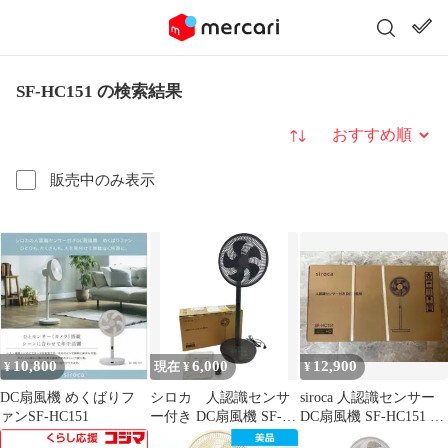
SF-HC151 の検索結果
並び替え
販売中のみ表示
10,800
6,000
12,900
¥
現在 ¥
¥
DC扇風機 めくばりフ
シロカ 人認識センサ
siroca 人認識センサー
ァンSF-HC151
ー付き DC扇風機 SF-
DC扇風機 SF-HC151 ダ
HC151リモコン付 ブ
ークグレー シロカ