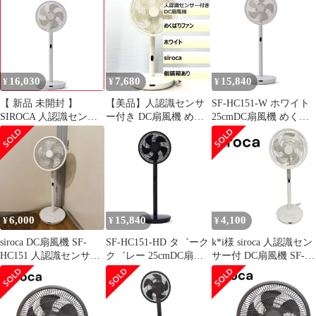
ラック
16,030
7,680
15,840
¥
¥
¥
【 新品 未開封 】
【美品】人認識センサ
SF-HC151-W ホワイト
SIROCA 人認識センサ
ー付き DC扇風機 めく
25cmDC扇風機 めくば
ー付き DC扇風機 ホワ
ばりファン SF-
りファン 人認識センサ
イト [リモコン付き]
HC151/202411270008000
ー
SF-HC151W 未使用 送
料無料
6,000
15,840
4,100
¥
¥
¥
siroca DC扇風機 SF-
SF-HC151-HD タ゛ーク
k*i様 siroca 人認識セン
HC151 人認識センサー
ク゛レー 25cmDC扇風
サー付 DC扇風機 SF-
付き
機 めくばりファン 人認
HC151リモコン付
識センサー