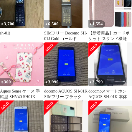
アンドロイド ワン s3
カバーJaorty 内蔵マグ
ネット カードポケット
スタンド機能 蚕糸 PU
3,700
6,500
1,554
¥
¥
¥
sh-01j
SIMフリー Docomo SH-
【新着商品】カードポ
01J Gold ゴールド
ケット スタンド機能 内
蔵マグネット カバー
Jaorty s3 ワン アンドロ
イド 蚕糸 センス アク
オス 702SH SH-M05 PU
レザー lite sense sense ケ
ース SHV40 おしゃれ-
ピンク 手帳型 SH-01K
300
3,990
3,799
¥
¥
¥
Aquos Sense ケース 手
docomo AQUOS SH-01K
docomoスマートホン
帳型 SHV40 SH01K
SIMフリー ブラック 本
AQUOS SH-01K 本体の
702SH sensebasic
体
み
Androidone S3 おしゃれ
コスメ柄 白 ホワイト
かわいい レザー 革 カ
バー スマホケース 鏡
送料無料 安い