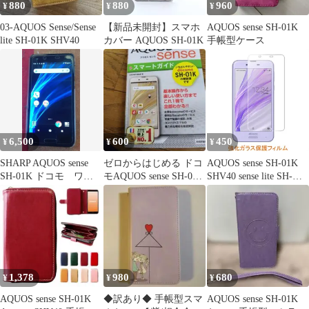
880
880
960
¥
¥
¥
03-AQUOS Sense/Sense
【新品未開封】スマホ
AQUOS sense SH-01K
lite SH-01K SHV40
カバー AQUOS SH-01K
手帳型ケース
6,500
600
450
¥
¥
¥
SHARP AQUOS sense
ゼロからはじめる ドコ
AQUOS sense SH-01K
SH-01K ドコモ ワン
モAQUOS sense SH-01K
SHV40 sense lite SH-
オーナー
スマートガイド
M05 sense basic 702SH
Android One S3 S3-SH
9H 0.3mm 強化ガラス
液晶保護フィルム 2.5D
K418
1,378
980
680
¥
¥
¥
AQUOS sense SH-01K
◆訳あり◆ 手帳型スマ
AQUOS sense SH-01K