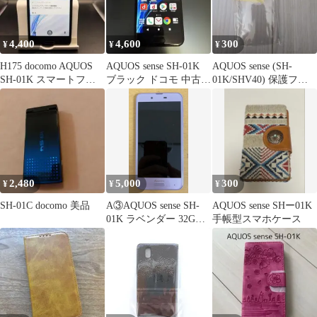
4,400
4,600
300
¥
¥
¥
H175 docomo AQUOS
AQUOS sense SH-01K
AQUOS sense (SH-
SH-01K スマートフォ
ブラック ドコモ 中古ス
01K/SHV40) 保護フィ
ン本体
マホ
ルム
2,480
5,000
300
¥
¥
¥
SH-01C docomo 美品
A③AQUOS sense SH-
AQUOS sense SHー01K
01K ラベンダー 32GB
手帳型スマホケース
docomo