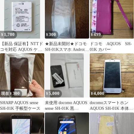
1,780
300
499
¥
¥
¥
【新品 保証有】NTTド
★新品未開封★ドコモ
ドコモ AQUOS SH-
コモ対応 AQUOS ケー
SH-01Kスマホ Android
01K カバー
タイ SH-01J SH-02K 交
用透明ケース
換用電池パック 交換用
バッテリー SH44 3.85V
1800mAh 1個
300
5,000
4,000
現在 ¥
¥
¥
SHARP AQUOS sense
未使用 docomo AQUOS
docomoスマートホン
SH-01K 手帳型ケース
sense SH-01K 黒
AQUOS SH-01K 本体の
ANR015
み