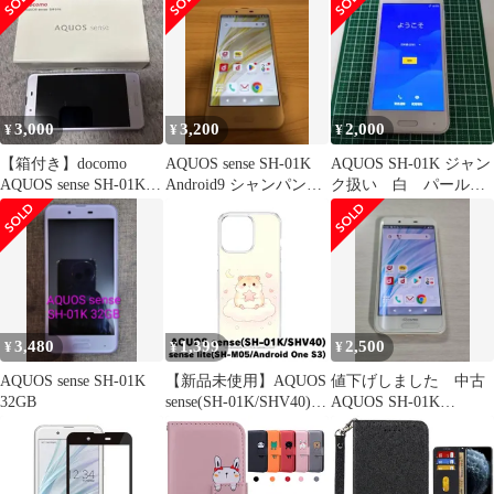
3,000
3,200
2,000
¥
¥
¥
【箱付き】docomo
AQUOS sense SH-01K
AQUOS SH-01K ジャン
AQUOS sense SH-01K
Android9 シャンパンゴ
ク扱い 白 パールホ
ラベンダー
ールド
ワイト
3,480
1,399
2,500
¥
¥
¥
AQUOS sense SH-01K
【新品未使用】AQUOS
値下げしました 中古
32GB
sense(SH-01K/SHV40)
AQUOS SH-01K
クリア ハードケース
Androidスマートフォン
(雲上のハムスター) ハ
ムスター 雲 星 月 イラ
スト グラデーション か