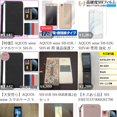
ルム
解除、動作確認済み
10%OFF
1,681
1,620
1,205
¥
¥
¥
【特価】AQUOS sense
AQUOS sense SH-01K /
AQUOS sense SH-01K/
スマホケース SH-01K
SHV40 用 液晶保護フィ
SHV40 専用 強化 ガラ
手帳型 SHV40 ケース
ルム OverLay Magic for
スフィルム と 同等の
sense lite SH-M05 702SH
AQUOS sense SH-01K /
高硬度9H ブルーライト
アクオス センス アンド
SHV40 『表面・背面セ
カット 光沢タイプ 改訂
ロイド ワン s3 カバー
ット』 キズ修復
版 液晶保護フィルム
Jaorty 内蔵マグネット
カードポケット スタン
ド機能 蚕糸 PUレザ
1,642
6,999
2,280
¥
¥
¥
【大安売り】AQUOS
SH-01B SH-06B本体2台
【キズあり品】SH-
sense スマホケース SH-
セット
03H/353374060261700
01K 手帳型 SHV40 ケー
ス sense lite SH-M05
702SH アクオス センス