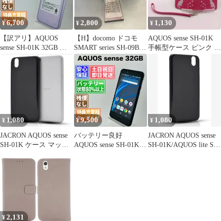
034
6,700
2,800
1,130
¥
¥
¥
【訳アリ】AQUOS
【H】docomo ドコモ
AQUOS sense SH-01K
sense SH-01K 32GB フ
SMART series SH-09B
手帳型ケース ピンク 猫
ロストラベンダー SIM
起動可
柄
フリー(simロック解除
済) 白ロム 中古 本体 動
作確認済 【最短送料無
料】G4-356
1,080
9,500
1,080
¥
¥
¥
JACRON AQUOS sense
バッテリー良好
JACRON AQUOS sense
SH-01K ケース マット
AQUOS sense SH-01K
SH-01K/AQUOS lite SH-
ブラック携帯便利 スト
32GB ベルベットブラ
M05 ケース 柔軟性
ラップホール付きアク
ック SIMフリー(simロ
TPU素材擦り傷防止 指
オス センス SHV40 カ
ック解除済) 白ロム 中
紋防止 衝撃吸収 着脱簡
バー 超薄型 軽量 擦り
古 本体 動作確認済
単 アクオス センス
傷防止 落下防止 滑り止
【最短送料無料】G4-
SHV40 カバー 軽量(マ
め TPUケース 指紋防止
273
ットブラック, SDL-
(MJO-JAC-C327)
ICDS-010)
2,131
¥