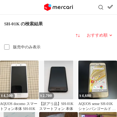
SH-01K の検索結果
並び替え
販売中のみ表示
4,500
2,700
4,600
¥
¥
¥
AQUOS docomo スマー
【訳アリ品】SH-01K
AQUOS sense SH-01K
トフォン本体 SH-01K
スマートフォン 本体
シャンパンゴールド ド
コモ 中古スマホ