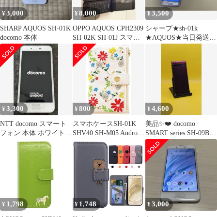
3,000
8,000
3,500
¥
¥
¥
SHARP AQUOS SH-01K
OPPO AQUOS CPH2309
シャープ★sh-01k
docomo 本体
SH-02K SH-01J スマホ
★AQUOS★当日発送★
セット
箱無し
3,300
800
4,600
¥
¥
¥
NTT docomo スマート
スマホケースSH-01K
美品✨❤️ docomo
フォン 本体 ホワイト
SHV40 SH-M05 Android
SMART series SH-09B
SH-01K
one S3
携帯電話
1,798
1,748
3,000
¥
¥
¥