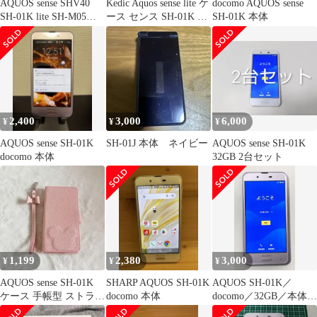
AQUOS sense SHV40
Kedic Aquos sense lite ケ
docomo AQUOS sense
SH-01K lite SH-M05
ース センス SH-01K ケ
SH-01K 本体
android one S3 ケース
ース 手帳型 防塵 耐衝
カバー 手帳型 うま 馬
撃TPU素材 シャープ ア
SH-01Kケース SH-01K
クオス センス SHV40
カバー SHV40ケース
カバー Aquos sense SH-
SHV40カバー "2q-2pl-
01K ケース AQUOS
dn35
sense スマホケース 財
布型 0
2,400
3,000
6,000
¥
¥
¥
AQUOS sense SH-01K
SH-01J 本体 ネイビー
AQUOS sense SH-01K
docomo 本体
32GB 2台セット
1,199
2,380
3,000
¥
¥
¥
AQUOS sense SH-01K
SHARP AQUOS SH-01K
AQUOS SH‑01K／
ケース 手帳型 ストラッ
docomo 本体
docomo／32GB／本体の
プ付 ピンク
み・動作良好