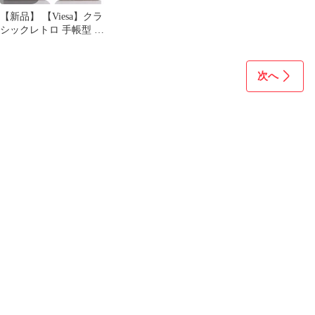
【新品】 【Viesa】クラ
シックレトロ 手帳型 ケ
ース 互換性 AQUOS
sense lite SH-M05/SH-
01K/SHV40/sense basic
次へ
702sh 対応 SHARP スマ
ホケース (グレー) PU革
財布型 横開き 手帳ケー
ス 適用