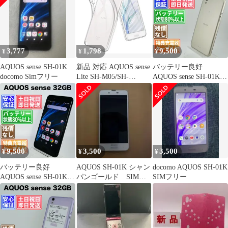
本体 SIMフリー シムフ
ック解除済) 白ロム 中
リー 送料無料
古 本体 動作確認済
【最短送料無料】G5-
031
3,777
1,798
9,500
¥
¥
¥
AQUOS sense SH-01K
新品 対応 AQUOS sense
バッテリー良好
docomo Simフリー
Lite SH-M05/SH-
AQUOS sense SH-01K
01K/SHV40/Android One
32GB シャンパンゴー
S3 用の ケース TPU 透
ルド SIMフリー(simロ
明保護ソフト シリコン
ック解除済) 白ロム 中
ケース 薄型 上質TPU
古 本体 動作確認済
クリア 全透明、耐衝
【最短送料無料】G5-
撃、汚れ防止、 耐水、
028
防指紋散熱加工の超薄
9,500
3,500
3,500
¥
¥
¥
型、最軽量
バッテリー良好
AQUOS SH-01K シャン
docomo AQUOS SH-01K
AQUOS sense SH-01K
パンゴールド SIMロ
SIMフリー
32GB ベルベットブラ
ック解除、動作確認済
ック SIMフリー(simロ
み
ック解除済) 白ロム 中
古 本体 動作確認済
【最短送料無料】G5-