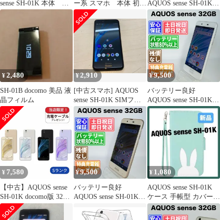
sense SH-01K 本体 美
ー系 スマホ 本体 初期
AQUOS sense SH-01K
品
化済み
32GB シャンパンゴー
ルド SIMフリー(simロ
ック解除済) 白ロム 中
古 本体 動作確認済
【最短送料無料】G5-
027
2,480
2,910
9,500
¥
¥
¥
SH-01B docomo 美品 液
[中古スマホ] AQUOS
バッテリー良好
晶フィルム
sense SH-01K SIMフリ
AQUOS sense SH-01K
ー
32GB シルキーホワイ
ト SIMフリー(simロッ
ク解除済) 白ロム 中古
本体 動作確認済 【最短
送料無料】G5-030
7,580
9,500
1,080
¥
¥
¥
【中古】AQUOS sense
バッテリー良好
AQUOS sense SH-01K
SH-01K docomo版 32GB
AQUOS sense SH-01K
ケース 手帳型 カバー
ランクS 中古 スマホ ス
32GB シャンパンゴー
スタンド機能
マートフォン Android
ルド SIMフリー(simロ