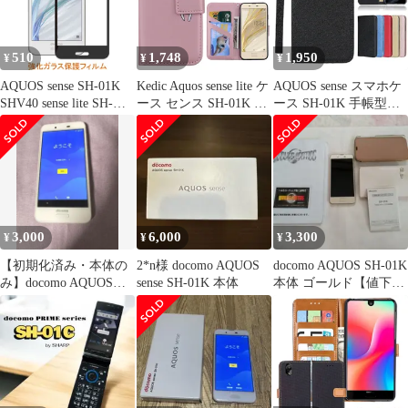
わいい 韓国 cl-cat30-
sh01k-589
510
1,748
1,950
¥
¥
¥
AQUOS sense SH-01K
Kedic Aquos sense lite ケ
AQUOS sense スマホケ
SHV40 sense lite SH-
ース センス SH-01K ケ
ース SH-01K 手帳型
M05 sense basic 702SH
ース 手帳型 防塵 耐衝
SHV40 ケース sense lite
Android One S3 S3-SH
撃TPU素材 シャープ ア
SH-M05 702SH アクオ
9H 0.26mm 枠黒色 強化
クオス センス SHV40
ス センス アンドロイド
ガラス 液晶保護フィル
カバー Aquos sense SH-
ワン s3 カバーJaorty 内
ム 2.5D K422
01K ケース AQUOS
蔵マグネット カードポ
sense スマホケース 財
ケット スタンド機...(サ
布型 1
イズ: 03-A
3,000
6,000
3,300
¥
¥
¥
​【初期化済み・本体の
2*n様 docomo AQUOS
docomo AQUOS SH-01K
み】docomo AQUOS
sense SH-01K 本体
本体 ゴールド【値下げ
sense SH-01K
しました】