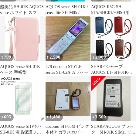
超美品 SH-01K AQUOS
AQUOS sense SH-01K /
AQUOS R5G SH-
sense ホワイト スマホ
sense lite SH-M05 /
51A/SHG01/908SH用ハ
即日発送 スマホ 白ロム
Android One S3 手帳型
ードクリアケース
DoCoMo SHARP 土日祝
ケース ブラック ストラ
dsh51a-01cl【K】
発送OK
ップ付き
799
2,500
1,300
¥
¥
¥
AQUOS sense SH-01K
478 docomo STYLE
SHARP シャープ
ケース 手帳型
series SH-02A ガラケー
AQUOS LF-SH-01K-
126-1 藍色 AL153
605
1,480
3,500
¥
¥
¥
AQUOS sense SHV40・
docomo SH-03M ピンク
SHARP AQUOS ブラッ
SH-01K 液晶保護フィ
本体とガラスカバー
ク SH-01K SIMロック