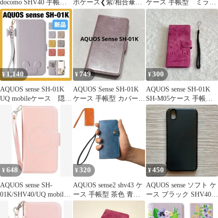
docomo SHV40 手帳型
ホケース❮紫/相合傘❯
ケース 手帳型 ミラ
ケース
AQUOS sense SH01K
ー パープル
1,140
749
300
¥
¥
¥
AQUOS sense SH-01K
AQUOS Sense SH-01K
AQUOS sense SH-01K
UQ mobileケース 隠れ
ケース 手帳型 カバー
SH-M05ケース 手帳型
ミッキー
ピンク
さくら柄
648
320
450
¥
¥
¥
AQUOS sense SH-
AQUOS sense2 shv43 ケ
AQUOS sense ソフト ケ
01K/SHV40/UQ mobile
ース 手帳型 茶色 青色
ース ブラック SHV40
手帳型
ボタン 磁石なし SH01L
UQmobile SH-01K SH-
SHM08 sense カバー ス
M05 管理38-2