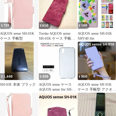
マホケース SH01K
SHV40 SHM05 スマホ
カバー ミラー ストラッ
プ 緑 スマホケース 送
料無料
799
650
500
¥
¥
¥
AQUOS sense SH-01K
Torske AQUOS sense
AQUOS sense SH-01K
ケース 手帳型
SH-01K ケース 手帳型
SHV40 lite
さくら柄
1,440
498
960
¥
¥
¥
SH-03E 本体 ブラック
AQUOS sense ケース
AQUOS sense SH 01K
AQUOS sense lite SH-
ケース 手帳型 アクオス
M05 SH-01K SHV40
ミッキー 紫
basic ソフト カバー
TPU 透明 ベーシック
アクオスセンス ソフト
ケース カバー TPU ク