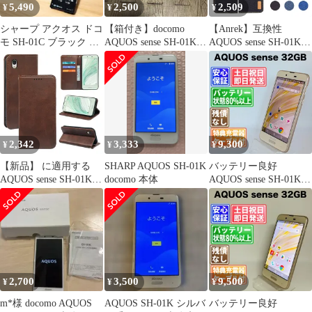
5,490
2,500
2,509
¥
¥
¥
シャープ アクオス ドコ
【箱付き】docomo
【Anrek】互換性
モ SH-01C ブラック 携
AQUOS sense SH-01K
AQUOS sense SH-01K
帯電話 パカパカ
ホワイト
SHV40 sense lite SH-
M05 sense basic 702SH
Android One S3 対応
SHARP デニム材料 手
帳ケース (ブラック) ア
ンドロイドワンs3 カバ
ー
2,342
3,333
9,300
¥
¥
¥
【新品】 に適用する
SHARP AQUOS SH-01K
バッテリー良好
AQUOS sense SH-01K
docomo 本体
AQUOS sense SH-01K
SHV40 sense lite SH-
32GB シャンパンゴー
M05 sense basic 702SH
ルド SIMフリー(simロ
Android One S3 ケース
ック解除済) 白ロム 中
手帳型 じゅんしょく 高
古 本体 動作確認済
級PU肌感レザー TPUイ
【最短送料無料】G4-
ンナーシェル カード収
275
納 人気
2,700
3,500
9,500
¥
¥
¥
m*様 docomo AQUOS
AQUOS SH-01K シルバ
バッテリー良好