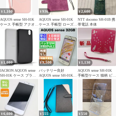
リア ケース 透明 無地
シンプル
1,100
936
2,600
¥
¥
¥
AQUOS sense SH-01K
AQUOS sense SH-01K
NTT docomo SH-01B 携
ケース 手帳型 アクオス
ケース 手帳型 ローズレ
帯電話 本体
センスSH-01K
ッド
1,080
9,500
1,130
¥
¥
¥
JACRON AQUOS sense
バッテリー良好
AQUOS sense SH-01K
SH-01K ケース ブラッ
AQUOS sense SH-01K
手帳型ケース 猫柄 ピン
ク アクオス センス
32GB シルキーホワイ
ク
SHV40 用の保護ケース
ト SIMフリー(simロッ
TPU 傷防止 軽量 柔軟
ク解除済) 白ロム 中古
薄型 耐衝撃 携帯便利
本体 動作確認済 【最短
全面保護 lite SH-M05
送料無料】F-135
スマホ(OQW-HY-322)
6,600
555
550
¥
¥
¥