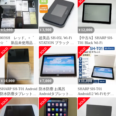
5,999
3,900
12,000
¥
¥
¥
003SH レッド。+゜
超美品 SH-05L Wi-Fi
【中古A】SHARP SH-
☆゜ 新品未使用品
STATION ブラック ス
T01 Black Wi-Fi
★ ＊フルセット
マホ 本体 白ロム 土日
祝発送OK
10,000
7,000
11,000
¥
¥
¥
SHARP SH-T01 Android
防水防塵 お風呂
SHARP SH-T01
防水防塵タブレット
Androidタブレット
Android12 Wi-Fiモデル
おまけ付き
AQUOS SH-T01 SHARP
箱・説明書付