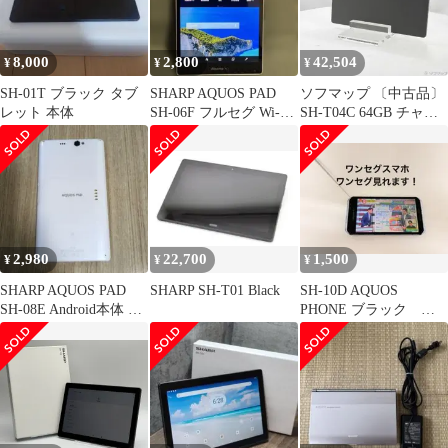
8,000
2,800
42,504
¥
¥
¥
SH-01T ブラック タブ
SHARP AQUOS PAD
ソフマップ 〔中古品〕
レット 本体
SH-06F フルセグ Wi-Fi
SH-T04C 64GB チャコ
可
ールグレー SIMフリー
【377】
2,980
22,700
1,500
¥
¥
¥
SHARP AQUOS PAD
SHARP SH-T01 Black
SH-10D AQUOS
SH-08E Android本体 卓
PHONE ブラック ワ
上ホルダー付
ンセグ スマホ ら
日本製