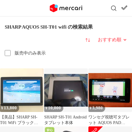
SHARP AQUOS SH-T01 wifi の検索結果
並び替え
販売中のみ表示
13,800
10,000
3,980
¥
¥
¥
【美品】SHARP SH-
SHARP SH-T01 Android
ワンセグ視聴可タブレ
T01 WiFi ブラック
タブレット本体
ット AQUOS PAD
64GB EKI50084
SHT21 4G LTE 16GB