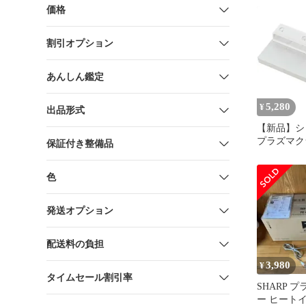
SHARP 2
価格
ン付き プ
ー25000 25
割引オプション
あんしん鑑定
5,280
¥
出品形式
【新品】シ
プラズマク
保証付き整備品
ン発生ユニット
《納期約１
色
発送オプション
配送料の負担
3,980
¥
タイムセール割引率
SHARP 
ー ヒート