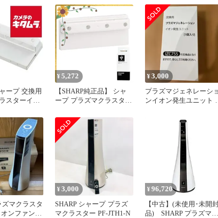
014年製 リモコ
ンファン 交換用 iz-c75s
ラズマクラスタ
高濃度 プラズマジェネ
03LS010
ーション 交換ユニット
除菌 防カビ【互換品/1
入り】
5,272
3,000
¥
¥
ャープ 交換用
【SHARP純正品】 シャ
プラズマジェネレーシ
ラスターイオ
ープ プラズマクラスター
ンイオン発生ユニット 
 IZ-C75S
イオン発生ユニット IZ-
個入り IZC75Sの互換
－２週間》
C75S 0
3,000
96,720
¥
¥
プラズマクラスタ
SHARP シャープ プラズ
【中古】(未使用･未開
イオンファン
マクラスター PF-JTH1-N
品) SHARP プラズマ