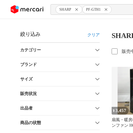
ンツにスキップ
SHARP
PF-GTH1
絞り込み
SHAR
クリア
カテゴリー
販売
ブランド
サイズ
販売状況
出品者
3,457
¥
扇風・暖房
商品の状態
ンファン HO
PF-GTH1