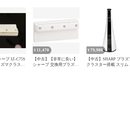
W
ラスター搭載 スリムイ
ンファン ホワイト系 PF
GTH1-W f4u0baa
11,470
79,980
¥
¥
ープ IZ-C75S
【中古】【非常に良い】
【中古】SHARP プラズ
ラズマクラスタ
シャープ 交換用プラズマ
クラスター搭載 スリム
発生ユニッ
クラスターイオン発生ユ
オンファン ホワイト系
ニット IZ-C75S tf8su2k
PF-GTH1-W d2ldlup