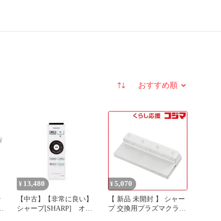
並び替え
13,480
5,070
¥
¥
ン
【中古】【非常に良い】
【 新品 未開封 】 シャー
清
シャープ[SHARP] オプ
プ 交換用プラズマクラス
ション・消耗品
ターイオン発生ユニット