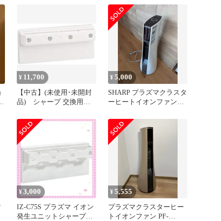
【2816380008】 ヒート
IZ‐C75S 未使用 送料無料
レ
イオンファン用 リモコ
ン (PF-GTH1)
個
11,700
5,000
¥
¥
ョ
【中古】(未使用･未開封
SHARP プラズマクラスタ
1
品) シャープ 交換用プ
ーヒートイオンファン
品
ラズマクラスターイオン
PF-GTH1-W
発生ユニット IZ-C75S
p1m72rm
3,000
5,555
¥
¥
封
IZ-C75S プラズマ イオン
プラズマクラスターヒー
ク
発生ユニットシャープ加
トイオンファン PF-