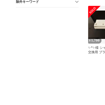
除外キーワード
PF-GTH1-
1,700
¥
✨*✨様 シャ
交換用 プ
ー イオン