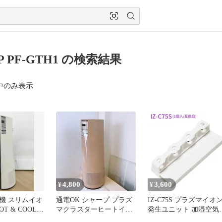
P PF-GTH1 の検索結果
中のみ表示
4,800
3,600
¥
¥
機 スリムイオ
通電OK シャープ プラズ
IZ-C75S プラズマイオ
T & COOL
マクラスターヒートイオ
発生ユニット 加湿空気
-N シャープ
ンファン 扇風機 14年製
浄機 イオン発生機 イオ