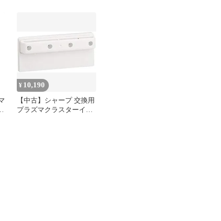
オ
湿空気清浄機 高濃度 互
GTH1-C ホットアンドク
-
換
ール
10,190
¥
マ
【中古】シャープ 交換用
イ
プラズマクラスターイオ
ン発生ユニット IZ-C75S
tf8su2k