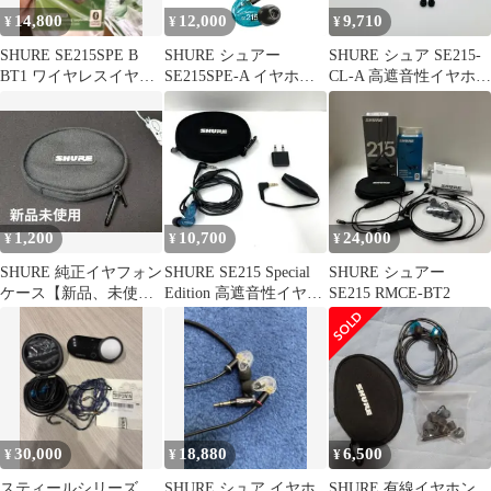
14,800
12,000
9,710
¥
¥
¥
SHURE SE215SPE B
SHURE シュアー
SHURE シュア SE215-
BT1 ワイヤレスイヤホ
SE215SPE-A イヤホン
CL-A 高遮音性イヤホン
ン
カナル型 高遮音性 《国
有線 クリア カナル型
内正規品 2年保証》
MMCX リケーブル対応
3.5mm 遮音37dB イヤモ
ニ モニター ゲーミング
配信 VGP殿堂入り金賞
国内正規品 ケーブル長
162cm 高音質 ダイナミ
1,200
10,700
24,000
¥
¥
¥
ック型
SHURE 純正イヤフォン
SHURE SE215 Special
SHURE シュアー
ケース【新品、未使
Edition 高遮音性イヤホ
SE215 RMCE-BT2
用】
ン
30,000
18,880
6,500
¥
¥
¥
スティールシリーズ
SHURE シュア イヤホ
SHURE 有線イヤホン