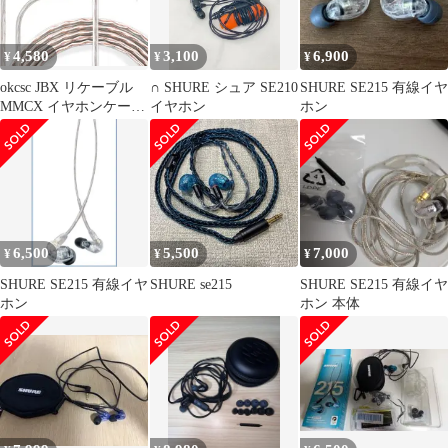
4,580
3,100
6,900
¥
¥
¥
okcsc JBX リケーブル
∩ SHURE シュア SE210
SHURE SE215 有線イヤ
MMCX イヤホンケーブ
イヤホン
ホン
ル 4芯 OFC SEシリーズ
用 Shure用 JVC用
SE215/SE535/HA-
FX850/HA-FX1100/HA-
FD02などに適合する(
MMCXコネクタ,
3.5mm)
6,500
5,500
7,000
¥
¥
¥
SHURE SE215 有線イヤ
SHURE se215
SHURE SE215 有線イヤ
ホン
ホン 本体