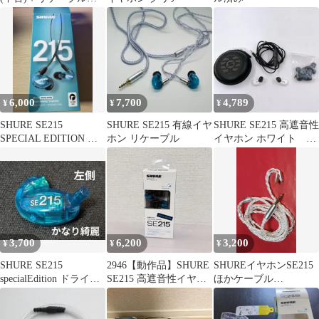
替えイヤーピース付き
(新品)
6,000
7,700
4,789
¥
¥
¥
SHURE SE215
SHURE SE215 有線イヤ
SHURE SE215 高遮音性
SPECIAL EDITION イ
ホン リケーブル
イヤホン ホワイト ジ
ヤフォン 接触悪め
ャンク品
3,700
6,200
3,200
¥
¥
¥
SHURE SE215
2946【動作品】SHURE
SHUREイヤホンSE215
specialEdition ドライバ
SE215 高遮音性イヤホ
ほかケーブル
ー【かなり綺麗】
ン
（MMCX/4.4mmバラン
ス接続）②