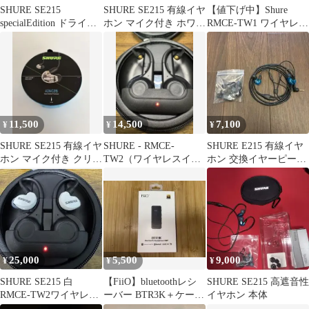
SHURE SE215
SHURE SE215 有線イヤ
【値下げ中】Shure
specialEdition ドライバ
ホン マイク付き ホワイ
RMCE-TW1 ワイヤレス
ー R 右
ト AONIC215
アダプター
11,500
14,500
7,100
¥
¥
¥
SHURE SE215 有線イヤ
SHURE - RMCE-
SHURE E215 有線イヤ
ホン マイク付き クリア
TW2（ワイヤレスイヤ
ホン 交換イヤーピース
カラー AONIC215
ホンアダプター)②
付
25,000
5,500
9,000
¥
¥
¥
SHURE SE215 白
【FiiO】bluetoothレシ
SHURE SE215 高遮音性
RMCE-TW2ワイヤレス
ーバー BTR3K＋ケーブ
イヤホン 本体
イヤホン 有線ケーブ
ル LC-2.5BS