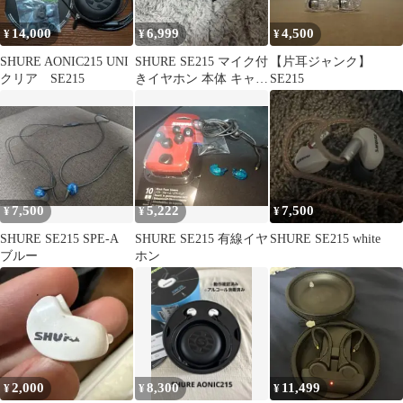
14,000
6,999
4,500
¥
¥
¥
SHURE AONIC215 UNI
SHURE SE215 マイク付
【片耳ジャンク】
クリア SE215
きイヤホン 本体 キャリ
SE215
ングケース付き
7,500
5,222
7,500
¥
¥
¥
SHURE SE215 SPE-A
SHURE SE215 有線イヤ
SHURE SE215 white
ブルー
ホン
2,000
8,300
11,499
¥
¥
¥