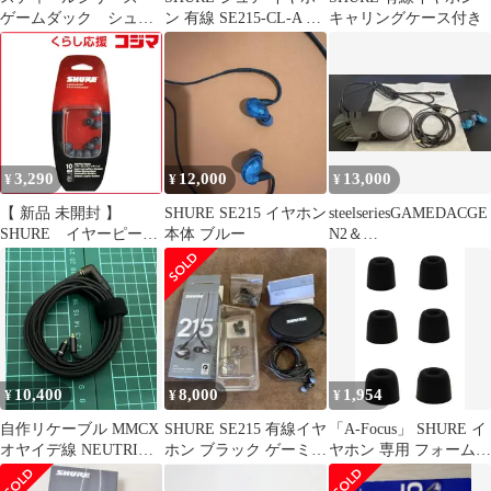
ゲームダック シュ
ン 有線 SE215-CL-A ク
キャリングケース付き
ア se215
リア : 高遮音性
3,290
12,000
13,000
¥
¥
¥
【 新品 未開封 】
SHURE SE215 イヤホン
steelseriesGAMEDACGE
SHURE イヤーピース
本体 ブルー
N2＆
(Mサイズ/10個)
SHURESE215special
EASFX110M 未使用 送
料無料
10,400
8,000
1,954
¥
¥
¥
自作リケーブル MMCX
SHURE SE215 有線イヤ
「A-Focus」 SHURE イ
オヤイデ線 NEUTRIK
ホン ブラック ゲーミン
ヤホン 専用 フォーム・
3.5mm 約240cm
グヘッドホン ケース
イヤーパッド SE215 フ