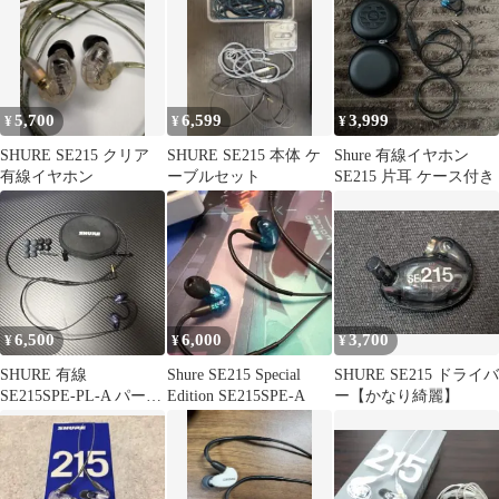
5,700
6,599
3,999
¥
¥
¥
SHURE SE215 クリア
SHURE SE215 本体 ケ
Shure 有線イヤホン
有線イヤホン
ーブルセット
SE215 片耳 ケース付き
6,500
6,000
3,700
¥
¥
¥
SHURE 有線
Shure SE215 Special
SHURE SE215 ドライバ
SE215SPE-PL-A パープ
Edition SE215SPE-A
ー【かなり綺麗】
ル