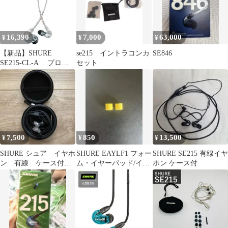
16,390
7,000
63,000
¥
¥
¥
【新品】SHURE
se215 イントラコンカ
SE846
SE215-CL-A プロフ
セット
ェッショナル 高遮音性
イヤホン クリアー ヘ
ッドホン イヤホン
シュア
7,500
850
13,500
¥
¥
¥
SHURE シュア イヤホ
SHURE EAYLF1 フォー
SHURE SE215 有線イヤ
ン 有線 ケース付
ム・イヤーパッド/イエ
ホン ケース付
き 【送料込】
ロー 846 535