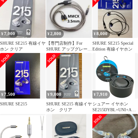
付
ォームイヤーパッド
SE112 フォーム イヤパ
ッド SE535 フォーム イ
ヤーチップ イヤーピー
ス SML3サイズ3ペア入
り メモリ ソフト 快適
7,000
2,800
8,000
¥
¥
¥
フォーム SHURE
SHURE SE215 有線イヤ
【専門店制作】For
SHURE SE215 Special
ホン クリア
SHURE アップグレード
Edition 有線イヤホン
ケーブル グレー
7,500
9,000
7,910
¥
¥
¥
SHURE SE215
SHURE SE215 有線イヤ
シュアー イヤホン
ホン クリア
SE215DYBL+UNI+A
SHURE