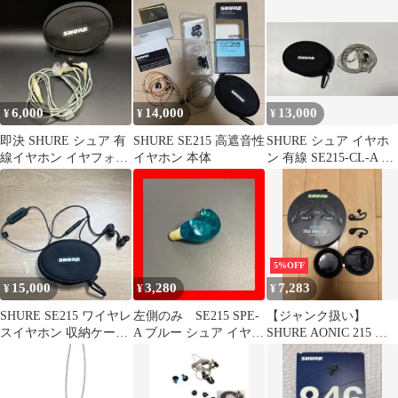
ル有り
6,000
14,000
13,000
¥
¥
¥
即決 SHURE シュア 有
SHURE SE215 高遮音性
SHURE シュア イヤホ
線イヤホン イヤフォン
イヤホン 本体
ン 有線 SE215-CL-A 中
SE215
古美品
5%OFF
15,000
3,280
7,283
¥
¥
¥
SHURE SE215 ワイヤレ
左側のみ SE215 SPE-
【ジャンク扱い】
スイヤホン 収納ケース
A ブルー シュア イヤホ
SHURE AONIC 215 ワ
付き
ン 有線 片方
イヤレスイヤホン
se215