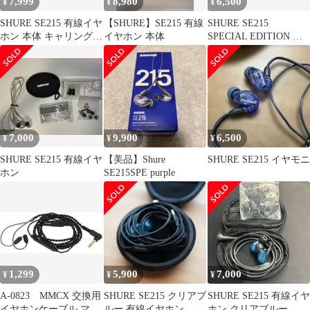
7,999
8,980
6,500
¥
¥
¥
SHURE SE215 有線イヤ
【SHURE】SE215 有線
SHURE SE215
ホン 本体 キャリングケ
イヤホン 本体
SPECIAL EDITION イ
ース付
ヤホン クリアブルー
7,000
9,900
6,500
¥
¥
¥
SHURE SE215 有線イヤ
【美品】Shure
SHURE SE215 イヤモニ
ホン
SE215SPE purple
1,299
5,900
7,000
¥
¥
¥
A-0823 MMCX 交換用
SHURE SE215 クリアブ
SHURE SE215 有線イヤ
イヤホンケーブル マイ
ルー 有線イヤホン
ホン クリアブルー