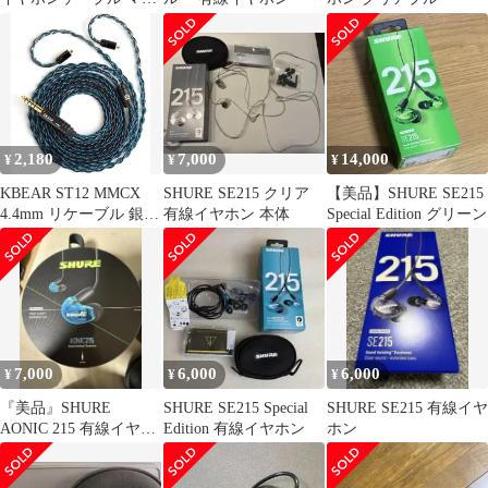
ク付 Shure対応 黒
2,180
7,000
14,000
¥
¥
¥
KBEAR ST12 MMCX
SHURE SE215 クリア
【美品】SHURE SE215
4.4mm リケーブル 銀メ
有線イヤホン 本体
Special Edition グリーン
ッキ SE215対応
7,000
6,000
6,000
¥
¥
¥
『美品』SHURE
SHURE SE215 Special
SHURE SE215 有線イヤ
AONIC 215 有線イヤホ
Edition 有線イヤホン
ホン
ン 本体 SE215