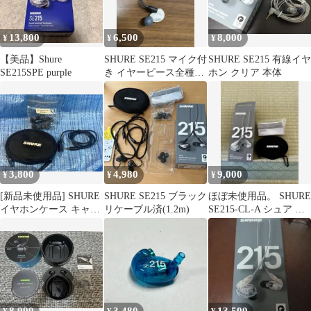
13,800
6,500
8,000
¥
¥
¥
【美品】Shure
SHURE SE215 マイク付
SHURE SE215 有線イヤ
SE215SPE purple
き イヤーピース全種付
ホン クリア 本体
き
3,800
4,980
9,000
¥
¥
¥
[新品未使用品] SHURE
SHURE SE215 ブラック
ほぼ未使用品。 SHURE
イヤホンケース キャリ
リケーブル済(1.2m)
SE215-CL-A シュア イ
ングケース 延長ケーブ
ヤホン 有線 クリア
ル