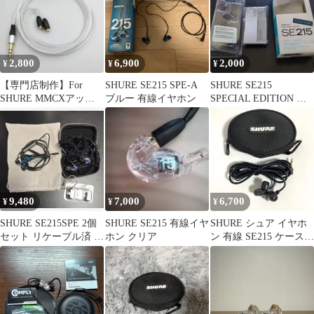
2,800
6,900
2,000
¥
¥
¥
【専門店制作】For
SHURE SE215 SPE-A
SHURE SE215
SHURE MMCXアップ
ブルー 有線イヤホン
SPECIAL EDITION 空
グレードケーブルシル
箱
バー1.2m
9,480
7,000
6,700
¥
¥
¥
SHURE SE215SPE 2個
SHURE SE215 有線イヤ
SHURE シュア イヤホ
セット リケーブル済 新
ホン クリア
ン 有線 SE215 ケース付
品イヤーピース付き
き