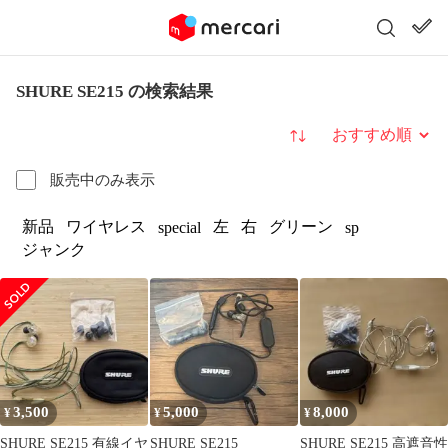
SHURE SE215 の検索結果
並び替え
販売中のみ表示
新品
ワイヤレス
左
右
グリーン
special
sp
ジャンク
3,500
5,000
8,000
¥
¥
¥
SHURE SE215 有線イヤ
SHURE SE215
SHURE SE215 高遮音性