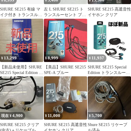
8,999
3,480
13,500
¥
¥
¥
SHURE SE215 有線 マ
左 L SHURE SE215 ト
SHURE SE215 高遮音性
イク付き トランスルー
ランスルーセント ブル
イヤホン クリア
セントブラック
ー 片耳のみ
13,299
8,999
11,937
¥
¥
¥
【新品未使用】SHURE
【美品】SHURE SE215
SHURE SE215 Special
SE215 Special Edition パ
SPE-A ブルー
Edition トランスルーセ
ープル
ントブルー
4,900
11,000
5,700
現在 ¥
¥
¥
SHURE SE215 クリア
SHURE SE215 高遮音性
Shure SE215 リケーブ
(中古)＋リケーブル＋
イヤホン クリア
ル済み