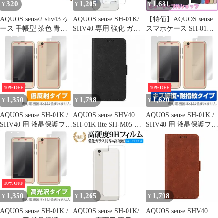
320
1,205
1,681
¥
¥
¥
AQUOS sense2 shv43 ケ
AQUOS sense SH-01K/
【特価】AQUOS sense
ース 手帳型 茶色 青色
SHV40 専用 強化 ガラ
スマホケース SH-01K
ボタン 磁石なし SH01L
スフィルム と 同等の
手帳型 SHV40 ケース
SHM08 sense カバー ス
高硬度9H ブルーライト
sense lite SH-M05 702SH
マホケース SH01K
カット 光沢タイプ 改訂
アクオス センス アンド
SHV40 SHM05 スマホ
版 液晶保護フィルム
ロイド ワン s3 カバー
カバー ミラー ストラッ
Jaorty 内蔵マグネット
プ 緑 スマホケース 送
カードポケット スタン
10%OFF
10%OFF
料無料
ド機能 蚕糸 PUレザ
1,350
1,798
1,620
¥
¥
¥
AQUOS sense SH-01K /
AQUOS sense SHV40
AQUOS sense SH-01K /
SHV40 用 液晶保護フィ
SH-01K lite SH-M05 ケ
SHV40 用 液晶保護フィ
ルム OverLay Plus for
ース カバー 手帳型 レ
ルム OverLay Magic for
AQUOS sense SH-01K /
ザー調 SH-01Kケース
AQUOS sense SH-01K /
SHV40 『表面・背面セ
SH-01Kカバー SHV40
SHV40 『表面・背面セ
ット』 低反射
ケース SHV40カバー
ット』 キズ修復
"q-3m-7
10%OFF
1,350
1,265
1,798
¥
¥
¥
AQUOS sense SH-01K /
AQUOS sense SH-01K/
AQUOS sense SHV40