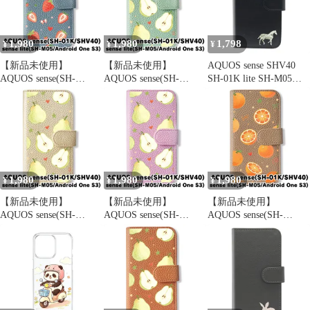
ルーツ 総柄 かわいい
cat30-sh01k-586
わいい 韓国 cl-cat30-
韓国 flip2-sh01k-blgy-
sh01k-589
579
1,980
1,980
1,798
¥
¥
¥
【新品未使用】
【新品未使用】
AQUOS sense SHV40
AQUOS sense(SH-
AQUOS sense(SH-
SH-01K lite SH-M05
01K/SHV40) 手帳型ス
01K/SHV40) 手帳型ス
android one S3 ケース
マホ ケース (色：ブル
マホ ケース (色：アイ
カバー 手帳型 うま 馬
ーグレー×いちご総柄)
スグリーン×ペア総柄)
SH-01Kケース SH-01K
いちご 苺 リボン スト
洋梨 ペア ラフランス
カバー SHV40ケース
ローベリー フルーツ 総
フルーツ 総柄 かわいい
SHV40カバー "3q-pl-
柄 flip2-sh01k-blgy-576
韓国 flip2-sh01k-icgr-
dn37
579
1,980
1,980
1,980
¥
¥
¥
【新品未使用】
【新品未使用】
【新品未使用】
AQUOS sense(SH-
AQUOS sense(SH-
AQUOS sense(SH-
01K/SHV40) 手帳型ス
01K/SHV40) 手帳型ス
01K/SHV40) 手帳型ス
マホ ケース (色：シャ
マホ ケース (色：バイ
マホ ケース (色：グレ
ンパン×ペア総柄) 洋梨
オレット×ペア総柄) 洋
ージュ×みかん総柄) オ
ペア ラフランス フルー
梨 ペア ラフランス フ
レンジ 橙 リボン みか
ツ 総柄 かわいい 韓国
ルーツ 総柄 かわいい
ん フルーツ 総柄 flip2-
flip2-sh01k-cmpn-579
韓国 flip2-sh01k-viol-
sh01k-greg-578
579