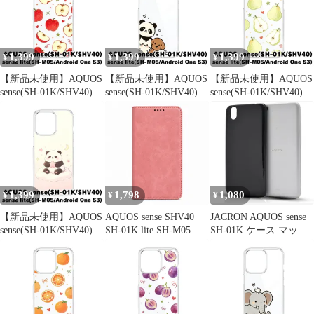
チェック アニマル かわ
いい 韓国 cl-cat31-
グマ ひつじ かわいい
いい 韓国 cl-cat27-
sh01k-593
韓国 cl-cat29-sh01k-583
sh01k-575
1,399
1,399
1,399
¥
¥
¥
【新品未使用】AQUOS
【新品未使用】AQUOS
【新品未使用】AQUOS
sense(SH-01K/SHV40)
sense(SH-01K/SHV40)
sense(SH-01K/SHV40)
クリア ハードケース
クリア ハードケース
クリア ハードケース
(りんご総柄) りんご 林
(ひょっこり仲間達1) ひ
(ペア総柄) 洋梨 ペア ラ
檎 リボン フルーツ 総
ょっこり パンダ ねこ
フランス フルーツ 総柄
柄 かわいい 韓国 cl-
犬 かわいい 韓国 cl-
かわいい 韓国 cl-cat28-
cat28-sh01k-580
cat29-sh01k-581
sh01k-579
1,399
1,798
1,080
¥
¥
¥
【新品未使用】AQUOS
AQUOS sense SHV40
JACRON AQUOS sense
sense(SH-01K/SHV40)
SH-01K lite SH-M05 ケ
SH-01K ケース マット
クリア ハードケース
ース カバー 手帳型 ベ
ブラック携帯便利 スト
(雲上のパンダ) パンダ
ルトなし SH-01Kケー
ラップホール付きアク
雲 星 月 イラスト グラ
ス SH-01Kカバー
オス センス SHV40 カ
デーション かわいい 韓
SHV40ケース SHV40カ
バー 超薄型 軽量 擦り
国 cl-cat30-sh01k-587
バー "q-2m-21
傷防止 落下防止 滑り止
め TPUケース 指紋防止