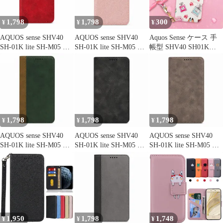
1,798
1,798
300
¥
¥
¥
AQUOS sense SHV40
AQUOS sense SHV40
Aquos Sense ケース 手
SH-01K lite SH-M05 ケ
SH-01K lite SH-M05 ケ
帳型 SHV40 SH01K
ース カバー 手帳型 レ
ース カバー 手帳型 ツ
702SH sensebasic
ザー調 SH-01Kケース
ートン SH-01Kケース
Androidone S3 おしゃれ
SH-01Kカバー SHV40
SH-01Kカバー SHV40
コスメ柄 白 ホワイト
ケース SHV40カバー
ケース SHV40カバー
かわいい レザー 革 カ
"q-4m-7
"q-2m-27
バー スマホケース 鏡
送料無料 安い
1,798
1,798
1,798
¥
¥
¥
AQUOS sense SHV40
AQUOS sense SHV40
AQUOS sense SHV40
SH-01K lite SH-M05 ケ
SH-01K lite SH-M05 ケ
SH-01K lite SH-M05 ケ
ース カバー 手帳型 ツ
ース カバー 手帳型 ベ
ース カバー 手帳型 ベ
ートン SH-01Kケース
ルトなし SH-01Kケー
ルトなし SH-01Kケー
SH-01Kカバー SHV40
ス SH-01Kカバー
ス SH-01Kカバー
ケース SHV40カバー
SHV40ケース SHV40カ
SHV40ケース SHV40カ
"q-5m-6
バー "q-5m-21
バー "q-4m-21
1,950
1,798
1,748
¥
¥
¥