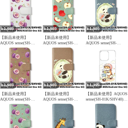
イラスト ギンガムチェ
ンパン×みかん総柄) オ
ーグレー×りんご総柄)
ック リボン かわいい
レンジ 橙 リボン みか
りんご 林檎 リボン フ
おしゃれ 韓国 cl-cat27-
ん フルーツ 総柄 flip2-
ルーツ 総柄 かわいい
sh01k-574
sh01k-cmpn-578
韓国 flip2-sh01k-blgy-
580
1,980
1,980
1,980
¥
¥
¥
【新品未使用】
【新品未使用】
【新品未使用】
AQUOS sense(SH-
AQUOS sense(SH-
AQUOS sense(SH-
01K/SHV40) 手帳型ス
01K/SHV40) 手帳型ス
01K/SHV40) 手帳型ス
マホ ケース (色：ホワ
マホ ケース (色：アイ
マホ ケース (色：ブル
イト×ぶどう総柄) ぶど
スグリーン×りんご総
ーグレー×花輪パンダ)
う 葡萄 リボン 巨峰 フ
柄) りんご 林檎 リボン
パンダ 花輪 レース リ
ルーツ 総柄 flip2-sh01k-
フルーツ 総柄 かわいい
ボン かわいい 韓国
wh-577
韓国 flip2-sh01k-icgr-
flip2-sh01k-blgy-593
580
1,980
1,980
1,399
¥
¥
¥
【新品未使用】
【新品未使用】
【新品未使用】AQUOS
AQUOS sense(SH-
AQUOS sense(SH-
sense(SH-01K/SHV40)
01K/SHV40) 手帳型ス
01K/SHV40) 手帳型ス
クリア ハードケース
マホ ケース (色：グレ
マホ ケース (色：グレ
(バイクハムスター) ハ
ージュ×ぶどう総柄) ぶ
ージュ×花輪パンダ) パ
ムスター バイク ヘルメ
どう 葡萄 リボン 巨峰
ンダ 花輪 レース リボ
ット かわいい おしゃれ
フルーツ 総柄 flip2-
ン かわいい 韓国 flip2-
韓国 cl-cat26-sh01k-570