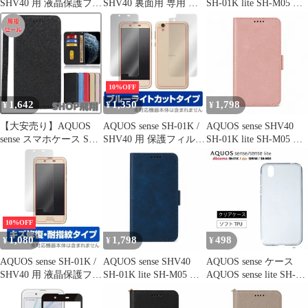
SHV40 用 液晶保護フィ
SHV40 裏面用 専用 強
SH-01K lite SH-M05 ケ
ルム OverLay Brilliant
化 ガラスフィルム と
ース カバー 手帳型 レ
for AQUOS sense SH-
同等の 高硬度9H ブル
ザー調 SH-01Kケース
01K / SHV40 『表面・
ーライトカット 光沢タ
SH-01Kカバー SHV40
背面セット』 高光沢
イプ 改訂版 液晶保護フ
ケース SHV40カバー
ィルム
"q-2m-7
10%OFF
1,642
1,350
1,798
¥
¥
¥
【大安売り】AQUOS
AQUOS sense SH-01K /
AQUOS sense SHV40
sense スマホケース SH-
SHV40 用 保護フィルム
SH-01K lite SH-M05 ケ
01K 手帳型 SHV40 ケー
OverLay Eye Protector
ース カバー 手帳型 レ
ス sense lite SH-M05
for AQUOS sense SH-
ザー調 SH-01Kケース
702SH アクオス センス
01K / SHV40 表面・背
SH-01Kカバー SHV40
アンドロイド ワン s3
面(Brilliant) ブルーライ
ケース SHV40カバー
カバーJaorty 内蔵マグ
ト
"q-5m-7
ネット カードポケット
10%OFF
スタンド機能 蚕糸 PU
1,080
1,798
498
¥
¥
¥
AQUOS sense SH-01K /
AQUOS sense SHV40
AQUOS sense ケース
SHV40 用 液晶保護フィ
SH-01K lite SH-M05 ケ
AQUOS sense lite SH-
ルム OverLay Magic for
ース カバー 手帳型 レ
M05 SH-01K SHV40
AQUOS sense SH-01K /
ザー調 SH-01Kケース
basic ソフト カバー