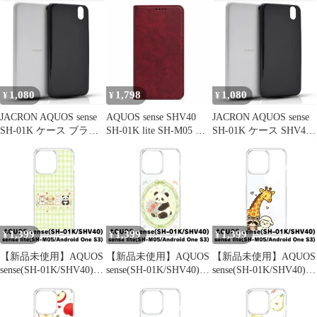
UQmobile SH-01K SH-
ース カバー 手帳型 ツ
ース カバー 手帳型 ツ
M05 管理38-2
ートン SH-01Kケース
ートン SH-01Kケース
SH-01Kカバー SHV40
SH-01Kカバー SHV40
ケース SHV40カバー
ケース SHV40カバー
"q-m-6
"q-2m-6
1,080
1,798
1,080
¥
¥
¥
JACRON AQUOS sense
AQUOS sense SHV40
JACRON AQUOS sense
SH-01K ケース ブラッ
SH-01K lite SH-M05 ケ
SH-01K ケース SHV40
ク アクオス センス
ース カバー 手帳型 ベ
用 保護ケース TPU シ
SHV40 用の保護ケース
ルトなし SH-01Kケー
リコン 耐衝撃 磨り表面
TPU 傷防止 軽量 柔軟
ス SH-01Kカバー
指紋防止 軽量 薄型 ス
薄型 耐衝撃 携帯便利
SHV40ケース SHV40カ
トラップホール付き カ
全面保護 lite SH-M05
バー "q-m-21
バー(ブラック, TMK-
スマホ(OQW-HY-322)
UCI-838)
1,399
1,399
1,399
¥
¥
¥
【新品未使用】AQUOS
【新品未使用】AQUOS
【新品未使用】AQUOS
sense(SH-01K/SHV40)
sense(SH-01K/SHV40)
sense(SH-01K/SHV40)
クリア ハードケース
クリア ハードケース
クリア ハードケース
(アニマル集合) ねこ 犬
(花輪パンダ) パンダ 花
(ひょっこり仲間達3) ひ
うさぎ パンダ ギンガム
輪 レース リボン かわ
ょっこり キリン アライ