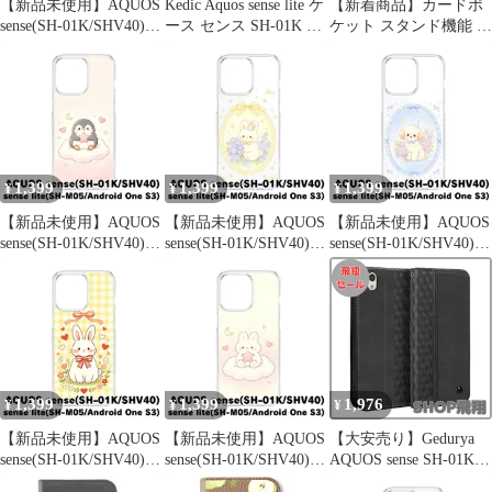
【新品未使用】AQUOS
Kedic Aquos sense lite ケ
【新着商品】カードポ
sense(SH-01K/SHV40)
ース センス SH-01K ケ
ケット スタンド機能 内
クリア ハードケース
ース 手帳型 防塵 耐衝
蔵マグネット カバー
(リボンねこ) ねこ ギン
撃TPU素材 シャープ ア
Jaorty s3 ワン アンドロ
ガムチェック フリル 猫
クオス センス SHV40
イド 蚕糸 センス アク
リボン かわいい 韓国
カバー Aquos sense SH-
オス 702SH SH-M05 PU
cl-cat27-sh01k-571
01K ケース AQUOS
レザー lite sense sense ケ
sense スマホケース 財
ース SHV40 おしゃれ-
布型 1
ピンク 手帳型 SH-01K
1,399
1,399
1,399
¥
¥
¥
【新品未使用】AQUOS
【新品未使用】AQUOS
【新品未使用】AQUOS
sense(SH-01K/SHV40)
sense(SH-01K/SHV40)
sense(SH-01K/SHV40)
クリア ハードケース
クリア ハードケース
クリア ハードケース
(雲上のペンギン) ペン
(花輪うさぎ) うさぎ 兎
(花輪いぬ) 犬 プードル
ギン 雲 星 月 イラスト
花輪 レース リボン か
花輪 レース リボン か
グラデーション かわい
わいい 韓国 かわいい
わいい 韓国 cl-cat31-
い 韓国 cl-cat30-sh01k-
韓国 cl-cat31-sh01k-594
sh01k-592
590
1,399
1,399
1,976
¥
¥
¥
【新品未使用】AQUOS
【新品未使用】AQUOS
【大安売り】Gedurya
sense(SH-01K/SHV40)
sense(SH-01K/SHV40)
AQUOS sense SH-01K
クリア ハードケース
クリア ハードケース
ケース 手帳型 SHV40