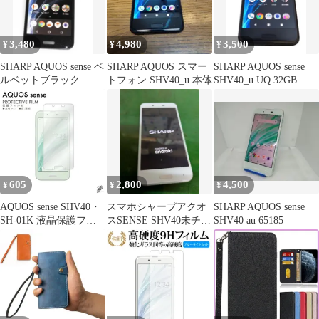
3,480
4,980
3,500
¥
¥
¥
SHARP AQUOS sense ベ
SHARP AQUOS スマー
SHARP AQUOS sense
ルベットブラック
トフォン SHV40_u 本体
SHV40_u UQ 32GB ブ
SHV40 au
ラック
605
2,800
4,500
¥
¥
¥
AQUOS sense SHV40・
スマホシャープアクオ
SHARP AQUOS sense
SH-01K 液晶保護フィ
スSENSE SHV40未チェ
SHV40 au 65185
ルム
ック現状ジャンク品