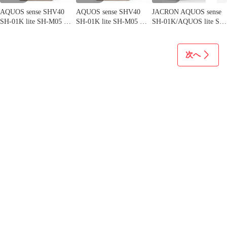
AQUOS sense SHV40
AQUOS sense SHV40
JACRON AQUOS sense
SH-01K lite SH-M05 ケ
SH-01K lite SH-M05 ケ
SH-01K/AQUOS lite SH-
ース カバー 手帳型 猫
ース カバー 手帳型 猫
M05 ケース 柔軟性
ねこ SH-01Kケース SH-
ねこ SH-01Kケース SH-
TPU素材擦り傷防止 指
01Kカバー SHV40ケー
01Kカバー SHV40ケー
紋防止 衝撃吸収 着脱簡
次へ
ス SHV40カバー "q-
ス SHV40カバー "q-
単 アクオス センス
18m-27-dn03
15m-27-dn03
SHV40 カバー 軽量(マ
ットブラック, SDL-
ICDS-010)