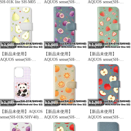
SH-01K lite SH-M05 ケ
AQUOS sense(SH-
AQUOS sense(SH-
ース カバー 手帳型 猫
01K/SHV40) 手帳型ス
01K/SHV40) 手帳型ス
ねこ SH-01Kケース SH-
マホ ケース (色：シャ
マホ ケース (色：サク
01Kカバー SHV40ケー
ンパン×りんご総柄) り
ラ×ペア総柄) 洋梨 ペア
ス SHV40カバー "q-
んご 林檎 リボン フル
ラフランス フルーツ 総
10m-27-dn03
ーツ 総柄 かわいい 韓
柄 かわいい 韓国 flip2-
国 flip2-sh01k-cmpn-580
sh01k-sakr-579
1,980
1,980
1,980
¥
¥
¥
【新品未使用】
【新品未使用】
【新品未使用】
AQUOS sense(SH-
AQUOS sense(SH-
AQUOS sense(SH-
01K/SHV40) 手帳型ス
01K/SHV40) 手帳型ス
01K/SHV40) 手帳型ス
マホ ケース (色：ホワ
マホ ケース (色：ブル
マホ ケース (色：アイ
イト×ペア総柄) 洋梨 ペ
ーグレー×ぶどう総柄)
スグリーン×いちご総
ア ラフランス フルーツ
ぶどう 葡萄 リボン 巨
柄) いちご 苺 リボン ス
総柄 かわいい 韓国
峰 フルーツ 総柄 flip2-
トローベリー フルーツ
flip2-sh01k-wh-579
sh01k-blgy-577
総柄 flip2-sh01k-icgr-
576
1,399
1,980
1,980
¥
¥
¥
【新品未使用】AQUOS
【新品未使用】
【新品未使用】
sense(SH-01K/SHV40)
AQUOS sense(SH-
AQUOS sense(SH-
クリア ハードケース
01K/SHV40) 手帳型ス
01K/SHV40) 手帳型ス
(リボンパンダ) パンダ
マホ ケース (色：シャ
マホ ケース (色：ブル