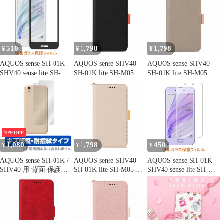
SHV40 表面用保護シー
SH-01Kカバー SHV40
TPU 透明 ベーシック
ト キズ修復
ケース SHV40カバー
アクオスセンス ソフト
"q-m-7
ケース カバー TPU ク
リア ケース 透明 無地
シンプル
510
1,798
1,798
¥
¥
¥
AQUOS sense SH-01K
AQUOS sense SHV40
AQUOS sense SHV40
SHV40 sense lite SH-
SH-01K lite SH-M05 ケ
SH-01K lite SH-M05 ケ
M05 sense basic 702SH
ース カバー 手帳型 ツ
ース カバー 手帳型 ツ
Android One S3 S3-SH
ートン SH-01Kケース
ートン SH-01Kケース
9H 0.26mm 枠黒色 強化
SH-01Kカバー SHV40
SH-01Kカバー SHV40
ガラス 液晶保護フィル
ケース SHV40カバー
ケース SHV40カバー
ム 2.5D K422
"q-4m-27
"q-3m-27
10%OFF
1,080
1,798
450
¥
¥
¥
AQUOS sense SH-01K /
AQUOS sense SHV40
AQUOS sense SH-01K
SHV40 用 背面 保護フ
SH-01K lite SH-M05 ケ
SHV40 sense lite SH-
ィルム OverLay Magic
ース カバー 手帳型 ツ
M05 sense basic 702SH
for AQUOS sense SH-
ートン SH-01Kケース
Android One S3 S3-SH
01K / SHV40 背面用保
SH-01Kカバー SHV40
9H 0.3mm 強化ガラス
護シート 液晶 保護 防
ケース SHV40カバー
液晶保護フィルム 2.5D
指紋
"q-5m-27
K418