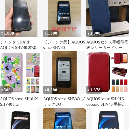
1,000
1,300
1,000
¥
¥
¥
ジャンク SHARP
【ジャンク品】AQUOS
AQUOSセンス手帳型高
AQUOS SHV40 本体 ブ
sense SHV40
級レザーカードケース
ラック
装着青スマホケース
shv40
500
8,800
1,378
¥
¥
¥
AQUOS sense SH-01K
AQUOS sense SHV40 ブ
AQUOS sense SH-01K
SHV40 lite
ラックUQ
docomo SHV40 手帳型
ケース