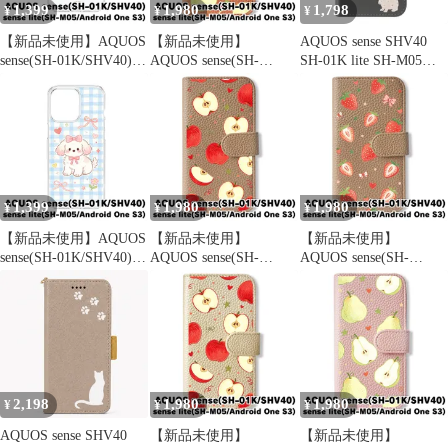
1,399
1,980
1,798
¥
¥
¥
【新品未使用】AQUOS
【新品未使用】
AQUOS sense SHV40
sense(SH-01K/SHV40)
AQUOS sense(SH-
SH-01K lite SH-M05
クリア ハードケース
01K/SHV40) 手帳型ス
android one S3 ケース
(バイクパンダ) パンダ
マホ ケース (色：アプ
カバー 手帳型 うさぎ
イラスト バイク ヘルメ
リコット×ペア総柄) 洋
卯 SH-01Kケース SH-
ット かわいい おしゃれ
梨 ペア ラフランス フ
01Kカバー SHV40ケー
韓国 cl-cat26-sh01k-568
ルーツ 総柄 かわいい
ス SHV40カバー "3q-
韓国 flip2-sh01k-aprc-
4pl-dn38
579
1,399
1,980
1,980
¥
¥
¥
【新品未使用】AQUOS
【新品未使用】
【新品未使用】
sense(SH-01K/SHV40)
AQUOS sense(SH-
AQUOS sense(SH-
クリア ハードケース
01K/SHV40) 手帳型ス
01K/SHV40) 手帳型ス
(リボンいぬ) 犬 トイプ
マホ ケース (色：グレ
マホ ケース (色：グレ
ードル ギンガムチェッ
ージュ×りんご総柄) り
ージュ×いちご総柄) い
ク リボン かわいい 韓
んご 林檎 リボン フル
ちご 苺 リボン ストロ
国 cl-cat27-sh01k-572
ーツ 総柄 かわいい 韓
ーベリー フルーツ 総柄
国 flip2-sh01k-greg-580
flip2-sh01k-greg-576
2,198
1,980
1,980
¥
¥
¥
AQUOS sense SHV40
【新品未使用】
【新品未使用】