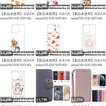
(MJO-JAC-C327)
1,399
1,399
1,399
¥
¥
¥
【新品未使用】AQUOS
【新品未使用】AQUOS
【新品未使用】AQUOS
sense(SH-01K/SHV40)
sense(SH-01K/SHV40)
sense(SH-01K/SHV40)
クリア ハードケース
クリア ハードケース
クリア ハードケース
(みかん総柄) オレンジ
(ぶどう総柄) ぶどう 葡
(ひょっこり仲間達4) ひ
橙 リボン みかん フル
萄 リボン 巨峰 フルー
ょっこり ゾウ コアラ
ーツ 総柄 かわいい 韓
ツ 総柄 かわいい 韓国
さる 鳥 かわいい 韓国
国 cl-cat28-sh01k-578
cl-cat28-sh01k-577
cl-cat29-sh01k-584
1,399
1,399
1,399
¥
¥
¥
【新品未使用】AQUOS
【新品未使用】AQUOS
【新品未使用】AQUOS
sense(SH-01K/SHV40)
sense(SH-01K/SHV40)
sense(SH-01K/SHV40)
クリア ハードケース
クリア ハードケース
クリア ハードケース
(ひょっこり仲間達2) ひ
(いちご総柄) いちご 苺
(花輪ねこ) 猫 花輪 レー
ょっこり カピバラ うさ
リボン ストローベリー
ス リボン かわいい 韓
ぎ ペンギン 鳥 かわい
フルーツ 総柄 かわいい
国 cl-cat31-sh01k-591
い 韓国 cl-cat29-sh01k-
韓国 cl-cat28-sh01k-576
582
1,399
1,748
1,654
¥
¥
¥