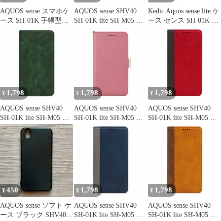
AQUOS sense スマホケ
AQUOS sense SHV40
Kedic Aquos sense lite ケ
ース SH-01K 手帳型
SH-01K lite SH-M05 ケ
ース センス SH-01K ケ
SHV40 ケース sense lite
ース カバー 手帳型 ツ
ース 手帳型 防塵 耐衝
SH-M05 702SH アクオ
ートン SH-01Kケース
撃TPU素材 シャープ ア
ス センス アンドロイド
SH-01Kカバー SHV40
クオス センス SHV40
ワン s3 カバーJaorty 内
ケース SHV40カバー
カバー Aquos sense SH-
蔵マグネット カードポ
"q-4m-6
01K ケース AQUOS
ケット スタンド機...(サ
sense スマホケース 財
イズ: 03-A
布型 0
1,798
1,798
1,798
¥
¥
¥
AQUOS sense SHV40
AQUOS sense SHV40
AQUOS sense SHV40
SH-01K lite SH-M05 ケ
SH-01K lite SH-M05 ケ
SH-01K lite SH-M05 ケ
ース カバー 手帳型 ベ
ース カバー 手帳型 ツ
ース カバー 手帳型 ツ
ルトなし SH-01Kケー
ートン SH-01Kケース
ートン SH-01Kケース
ス SH-01Kカバー
SH-01Kカバー SHV40
SH-01Kカバー SHV40
SHV40ケース SHV40カ
ケース SHV40カバー
ケース SHV40カバー
バー "q-3m-21
"q-m-27
"q-3m-6
450
1,798
1,798
¥
¥
¥
AQUOS sense ソフト ケ
AQUOS sense SHV40
AQUOS sense SHV40
ース ブラック SHV40
SH-01K lite SH-M05 ケ
SH-01K lite SH-M05 ケ