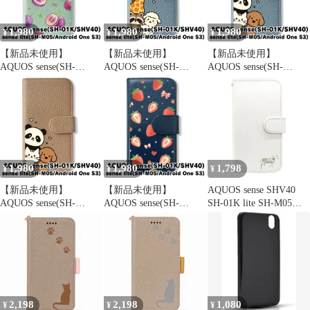
sh01k-greg-577
sh01k-greg-593
1,980
1,980
1,980
¥
¥
¥
【新品未使用】
【新品未使用】
【新品未使用】
AQUOS sense(SH-
AQUOS sense(SH-
AQUOS sense(SH-
01K/SHV40) 手帳型ス
01K/SHV40) 手帳型ス
01K/SHV40) 手帳型ス
マホ ケース (色：アイ
マホ ケース (色：ブル
マホ ケース (色：ブル
スグリーン×ぶどう総
ーグレー×ひょっこり仲
ーグレー×ひょっこり仲
柄) ぶどう 葡萄 リボン
間達3) ひょっこり キリ
間達1) ひょっこり パン
巨峰 フルーツ 総柄
ン アライグマ ひつじ
ダ ねこ 犬 かわいい 韓
flip2-sh01k-icgr-577
flip2-sh01k-blgy-583
国 flip2-sh01k-blgy-581
1,980
1,980
1,798
¥
¥
¥
【新品未使用】
【新品未使用】
AQUOS sense SHV40
AQUOS sense(SH-
AQUOS sense(SH-
SH-01K lite SH-M05
01K/SHV40) 手帳型ス
01K/SHV40) 手帳型ス
android one S3 ケース
マホ ケース (色：グレ
マホ ケース (色：ネイ
カバー 手帳型 うま 馬
ージュ×ひょっこり仲間
ビー×いちご総柄) いち
SH-01Kケース SH-01K
達1) ひょっこり パンダ
ご 苺 リボン ストロー
カバー SHV40ケース
ねこ 犬 かわいい 韓国
ベリー フルーツ 総柄
SHV40カバー "q-pl-
flip2-sh01k-greg-581
flip2-sh01k-nv-576
dn37
2,198
2,198
1,080
¥
¥
¥