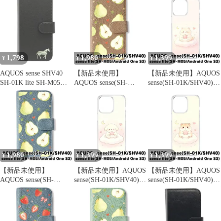
(リボンうさぎ) うさぎ
(雲上のうさぎ) うさぎ
ケース ひし形柄
兎 ギンガムチェック リ
兎 雲 星 月 イラスト グ
AQUOS sense lite ケー
ボン かわいい 韓国 cl-
ラデーション かわいい
ス 手帳型 マグネット式
cat27-sh01k-573
韓国 cl-cat30-sh01k-588
スタンド機能 SH-M05
携帯カバー カード収納
財布型 アクオス sense
1,798
1,980
1,399
¥
¥
¥
ケ
AQUOS sense SHV40
【新品未使用】
【新品未使用】AQUOS
SH-01K lite SH-M05
AQUOS sense(SH-
sense(SH-01K/SHV40)
android one S3 ケース
01K/SHV40) 手帳型ス
クリア ハードケース
カバー 手帳型 うま 馬
マホ ケース (色：グレ
(雲上のねこ) 猫 雲 星
SH-01Kケース SH-01K
ージュ×ペア総柄) 洋梨
月 イラスト グラデーシ
カバー SHV40ケース
ペア ラフランス フルー
ョン かわいい 韓国 cl-
SHV40カバー "3q-4pl-
ツ 総柄 かわいい 韓国
cat30-sh01k-585
dn37
flip2-sh01k-greg-579
1,980
1,399
1,399
¥
¥
¥
【新品未使用】
【新品未使用】AQUOS
【新品未使用】AQUOS
AQUOS sense(SH-
sense(SH-01K/SHV40)
sense(SH-01K/SHV40)
01K/SHV40) 手帳型ス
クリア ハードケース
クリア ハードケース
マホ ケース (色：ブル
(雲上のいぬ) 犬 雲 星
(雲上のハムスター) ハ
ーグレー×ペア総柄) 洋
月 イラスト グラデーシ
ムスター 雲 星 月 イラ
梨 ペア ラフランス フ
ョン かわいい 韓国 cl-
スト グラデーション か