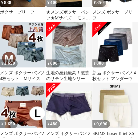
888
400
350
¥
¥
¥
ボクサーブリーフ
★メンズボクサーパン
メンズ ボクサーブリー
ツ★Mサイズ モスグ
フ
リーン 新品
1,650
600
800
¥
¥
¥
メンズ ボクサーパンツ
生地の感触最高！魅惑
新品 ボクサーパンツ 4
4枚セット Mサイズ
のサテン生地シリーズ
枚セット アンダーウェ
グリーン 無地 光沢
ボクサーパンツ で2枚
ア Sサイズ 前閉じ
組
1,650
480
9,690
¥
¥
¥
メンズ ボクサーパンツ
メンズ ボクサーパンツ
SKIMS Boxer Brief XS