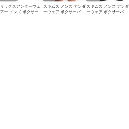
サックスアンダーウェ
スキムズ メンズ アンダ
スキムズ メンズ アンダ
アー メンズ ボクサーパ
ーウェア ボクサーパン
ーウェア ボクサーパン
ンツ SAXX
ツ コットン SKIMS
ツ コットン SKIMS
UNDERWEAR Smooth
3Pack 5Inch Stretch
Cotton Boxer Brief 5
Luxe Micro Modal Boxer
Cotton Modal Boxer
3Pack Onyx
Brief Blue Fog ブルー
Briefs Blue Black Multi
ブ