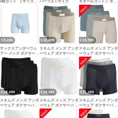
4枚セット Lサイズ
パープル Lサイズ
モダールコットン ボク
グリーン ブラウン
サー スキムス
無地 光沢
8,480
18,480
16,980
¥
¥
¥
サックスアンダーウェ
スキムズ メンズ アンダ
スキムズ メンズ アンダ
アー メンズ ボクサーパ
ーウェア ボクサーパン
ーウェア ボクサーパン
ンツ SAXX
ツ コットン SKIMS
ツ コットン SKIMS
UNDERWEAR Smooth
Cotton Boxer Brief 5
Mens Cotton 5 Boxer
Luxe Micro Modal Boxer
3Pack Stone Multi スト
Briefs 3 Pack Stone Multi
Brief Blue Fog ブルー
ーン
ストーン
18,480
20,480
21,480
¥
¥
¥
スキムズ メンズ アンダ
スキムズ メンズ アンダ
スキムズ メンズ アンダ
ーウェア ボクサーパン
ーウェア ボクサーパン
ーウェア ボクサーパン
ツ コットン SKIMS
ツ コットン SKIMS
ツ コットン SKIMS
Cotton Boxer Brief 3
Cotton Boxer Brief 3
Cotton Boxer Brief 3