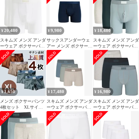
3Pack Onyx
3Pack Chalk チョーク
3Pack Gunmetal Multi ガ
ンメタル
20,480
9,980
18,480
¥
¥
¥
スキムズ メンズ アンダ
サックスアンダーウェ
スキムズ メンズ アンダ
ーウェア ボクサーパン
アー メンズ ボクサーパ
ーウェア ボクサーパン
ツ コットン SKIMS
ンツ コットン Saxx
ツ コットン SKIMS
Cotton Boxer Brief 5
Underwear Droptemp
Cotton Boxer Brief 5
3Pack Chalk チョーク
Cooling Cotton Boxer
3Pack Verdant Multi マル
Briefly Dark Ink 1
チカラー
1,650
17,480
16,980
¥
¥
¥
メンズ ボクサーパンツ
スキムズ メンズ アンダ
スキムズ メンズ アンダ
4枚セット XLサイ
ーウェア ボクサーパン
ーウェア ボクサーパン
ズ グリーン 無地
ツ コットン SKIMS
ツ コットン SKIMS
光沢 LL
3Pack 3Inch Cotton
Mens Cotton 5 Boxer
Modal Blend Boxer
Briefs 3 Pack Verdant
Briefs Big Regular
Multi マルチカラー
STONE MU