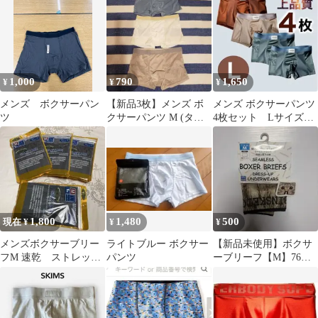
1,000
790
1,650
¥
¥
¥
メンズ ボクサーパン
【新品3枚】メンズ ボ
メンズ ボクサーパンツ
ツ
クサーパンツ M (タグ
4枚セット Lサイズ
S) アイスシルク サテン
グリーン 無地 光沢
光沢
1,800
1,480
500
現在 ¥
¥
¥
メンズボクサーブリー
ライトブルー ボクサー
【新品未使用】ボクサ
フM ￼速乾 ￼ストレッ
パンツ
ーブリーフ【M】76～
チ 消臭 ￼シルキー
84
軽量