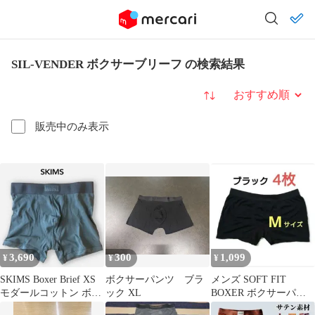
SIL-VENDER ボクサーブリーフ の検索結果
並び替え
販売中のみ表示
3,690
300
1,099
¥
¥
¥
SKIMS Boxer Brief XS
ボクサーパンツ ブラ
メンズ SOFT FIT
モダールコットン ボク
ック XL
BOXER ボクサーパン
サー スキムス
ツ 4枚セット M