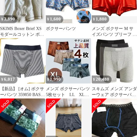
3,890
1,600
1,880
¥
¥
¥
SKIMS Boxer Brief XS
ボクサーパンツ
メンズ ボクサー M サ
モダールコットン ボク
イズパンツ ブリーフ シ
サー スキムス
ルキー 絹のよう
6,017
1,990
20,480
¥
¥
¥
【新品】 [オム] ボクサ
メンズ ボクサーパンツ
スキムズ メンズ アンダ
ーパンツ 359850 BASIC
5枚セット LL XL
ーウェア ボクサーパン
BOXER HO1 SIMON メ
グリーン ブラウン
ツ コットン SKIMS
ンズ ネイビー EU S (日
無地 光沢
Cotton Boxer Brief 5
本サイズM相当) 1
3Pack Heather Multi ヘ
ザー