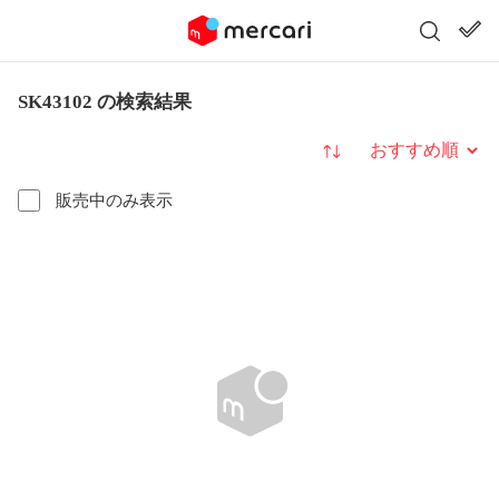
SK43102 の検索結果
並び替え
販売中のみ表示