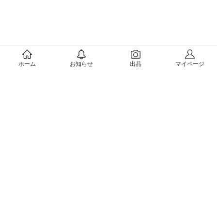
メルカリについて
ホーム
お知らせ
出品
マイページ
会社概要（運営会社）
採用情報
プレスリリース
公式ブログ
プレスキット
メルカリUS
メルカリShops
m department（エムデパ）
ヘルプ
ヘルプセンター（ガイド・お問い合わせ）
メルカリShopsでショップを開設する
メルカリShops ショップ管理画面にログイン
メルカリShops出店者向けガイド
お問い合わせ一覧