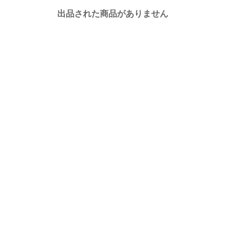
出品された商品がありません