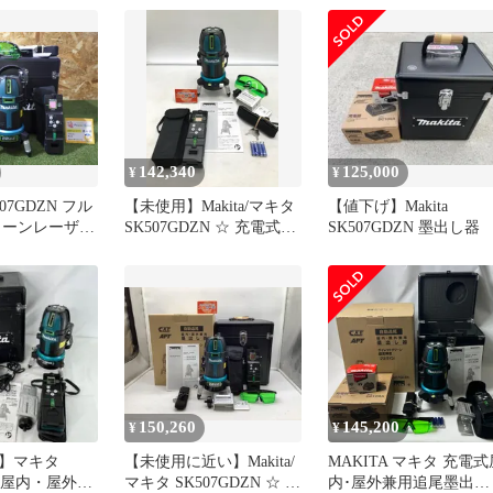
142,340
125,000
¥
¥
07GDZN フル
【未使用】Makita/マキタ
【値下げ】Makita
リーンレーザー
SK507GDZN ☆ 充電式屋
SK507GDZN 墨出し器
本体 バッテ
内･屋外兼用追尾墨出し
セット 電動工
器 [IT_Q31M8][岡岩]
品
[M05]
150,260
145,200
¥
¥
】マキタ
【未使用に近い】Makita/
MAKITA マキタ 充電式
DZ 屋内・屋外兼
マキタ SK507GDZN ☆ 充
内･屋外兼用追尾墨出し