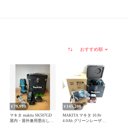
並び替え
79,999
145,200
¥
¥
マキタ makita SK507GD
MAKITA マキタ 10.8v
ー
屋内・屋外兼用墨出し器
4.0Ah グリーンレーザー
+ バッテリー付 併
墨出し器 ※PSEマークあ