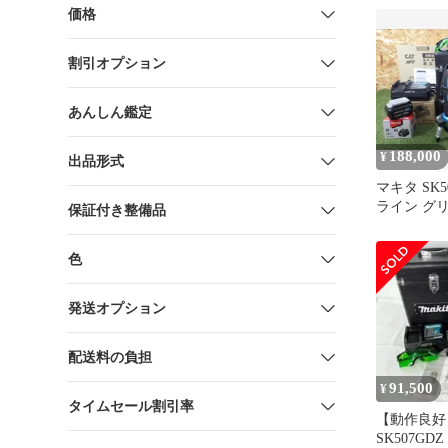
価格
割引オプション
あんしん鑑定
188,000
¥
出品形式
マキタ SK5
ライン グ
保証付き整備品
墨出し器 
リ・充電器
色
具 未使用
発送オプション
配送料の負担
91,500
¥
タイムセール割引率
【動作良好
SK507G