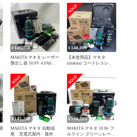
り SK507GDZN ブルー×
ブラック
145,750
148,000
¥
¥
MAKITA マキタ レーザー
【未使用品】マキタ
墨出し器 10.8V 4.0Ah 充
(makita) コードレスレー
電器 充電池1個 ケース付
ザー墨出し器
SK507GDZN 未使用品
SK507GDZN(フルライン)
バッテリー 充電器付き
【川越店】
145,200
156,200
¥
¥
屋
MAKITA マキタ 自動追
MAKITA マキタ 10.8v フ
尾 充電式屋内・屋外兼
ルライン グリーンレーザ