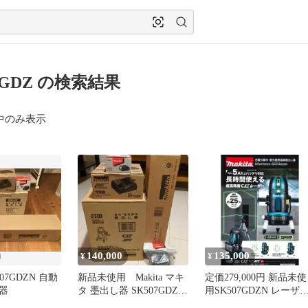
7GDZ の検索結果
中のみ表示
140,000
135,000
¥
¥
07GDZN 自動
新品未使用 Makita マキ
定価279,000円 新品未使
器
タ 墨出し器 SK507GDZ
用SK507GDZN レーザ
充電器セット
墨出し器