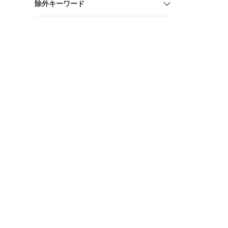
除外キーワード
用墨出し器
器