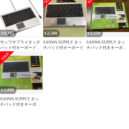
ボード SKB-
パッド搭載 テンキーな
TP01SVN 省スペース
し（シルバー） SKB-
キーボード
TP01SVN 未使用 送料
無料
9,342
2,500
3,250
¥
¥
¥
サンワサプライタッチ
SANWA SUPPLY タッ
SANWA SUPPLY タッ
パッド付キーボード
チパッド付キーボード
チパッド付きキーボー
SKB-TP01SVN
ド SKB-TP01SVN
3,000
¥
SANWA SUPPLY タッ
チパッド付きキーボー
ド SKB-TP01SVN