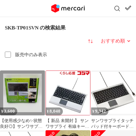
SKB-TP01SVN の検索結果
並び替え
販売中のみ表示
3,600
8,040
9,342
¥
¥
¥
【使用感少なめ✨状態
【 新品 未開封 】 サン
サンワサプライタッチ
良好◎】サンワサプラ
ワサプライ 有線キーボ
パッド付キーボード
イ タッチパッド付キー
ード「ＵＳＢ」タッチ
SKB-TP01SVN