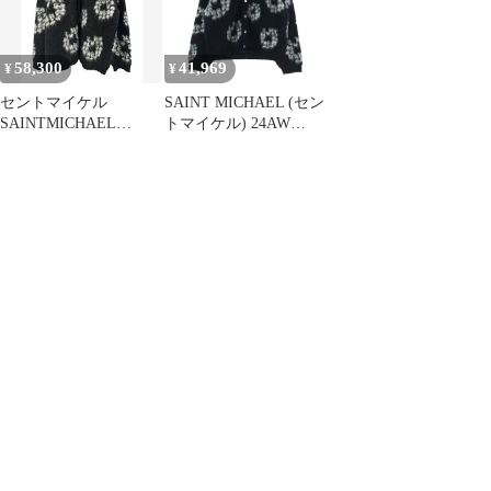
Mxxxxxx×DENIM
ィガン 心斎橋店
TEARS
58,300
41,969
¥
¥
セントマイケル
SAINT MICHAEL (セン
SAINTMICHAEL
トマイケル) 24AW
×DENIM TEARS デニ
×DENIM TEARS DT
ムティアーズ 24AW
MH CARDIGAN デニム
DT_MH CARDIGAN 総
ティアーズ モヘア カー
柄 モヘヤ モヘア ニッ
ディガン ブラック SM-
ト カーディガン SM-
YS1-0000-C50
YS1-0000-C50 XL 黒ブ
ラック☆AA★260320