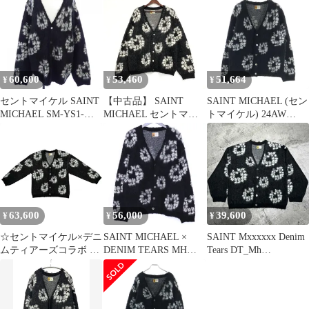
MH CARDIGAN CT
ンニット メンズ L
WRTH ニットカーディ
ガン 長袖 Vネック ウー
ル モヘヤ混 M 黒 ブラ
ック SM-YS1-0000-C50
/BB
60,600
53,460
51,664
¥
¥
¥
セントマイケル SAINT
【中古品】 SAINT
SAINT MICHAEL (セン
MICHAEL SM-YS1-
MICHAEL セントマイ
トマイケル) 24AW
0000-C50 カーディガン
ケル × DENIM TEARS
×DENIM TEARS DT
デニム ティアーズSM-
MH CARDIGAN デニム
YS1-0000-C50 24AW
ティアーズ モヘア カー
DT MH CRDIGNカーデ
ディガン ブラック SM-
ィガンCT WRTH トッ
YS1-0000-C50
プス 長袖 【141-
260427-ya-07-izu】
63,600
56,000
39,600
¥
¥
¥
☆セントマイケル×デニ
SAINT MICHAEL ×
SAINT Mxxxxxx Denim
ムティアーズコラボ カ
DENIM TEARS MH
Tears DT_Mh
ーディガン DT_MH
CARDIGAN CT WRTH
Cardigan_CT Wreath
SM-YS1-0000-C50 XLサ
Lサイズ ブラック SM-
SIZE-XL SM-YS1-0000-
イズ フラワー 花柄 ブ
YS1-0000-C50
C50 セントマイケル デ
ラック ホワイト SAINT
ニムティアーズ カーデ