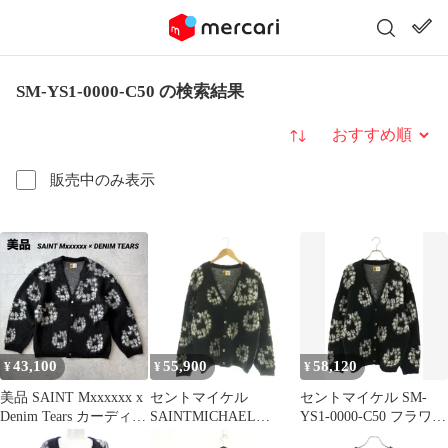
SM-YS1-0000-C50 の検索結果
並び替え
販売中のみ表示
43,100
55,900
58,120
¥
¥
¥
美品 SAINT Mxxxxxx x
セントマイケル
セントマイケル SM-
Denim Tears カーディガ
SAINTMICHAEL
YS1-0000-C50 フラワー
ン
DENIM TEARS 24AW
総柄モヘアカーディガ