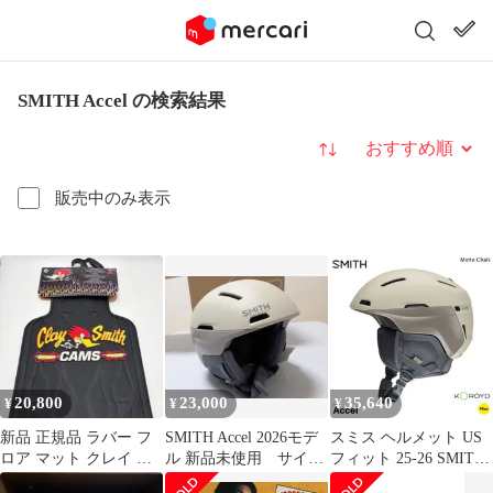
SMITH Accel の検索結果
並び替え
販売中のみ表示
20,800
23,000
35,640
¥
¥
¥
新品 正規品 ラバー フ
SMITH Accel 2026モデ
スミス ヘルメット US
ロア マット クレイ ス
ル 新品未使用 サイズ
フィット 25-26 SMITH
ミス カムス 2枚組 黒色
M
Accel MIPS アクセル ミ