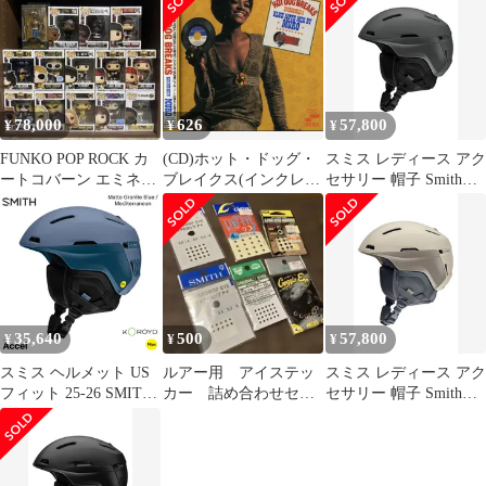
汎用
ップス Matte Chalk スキ
ー スノボ プロテクター
正規品
78,000
626
57,800
¥
¥
¥
FUNKO POP ROCK カ
(CD)ホット・ドッグ・
スミス レディース アク
ートコバーン エミネム
ブレイクス(インクレデ
セサリー 帽子 Smith
など14個セット！
ィブル2) ブルーノー
Accel Snow Helmet
ト・ミックス・バイ
Matte Slate スレート
MURO／Muro、デヴィ
ッド・ア
35,640
500
57,800
¥
¥
¥
スミス ヘルメット US
ルアー用 アイステッ
スミス レディース アク
フィット 25-26 SMITH
カー 詰め合わせセッ
セサリー 帽子 Smith
Accel MIPS アクセル ミ
ト
Accel Snow Helmet
ップス Matte Granite
Matte Chalk チョーク
Blue/Mediterranean スキ
ー スノボ プロテクター