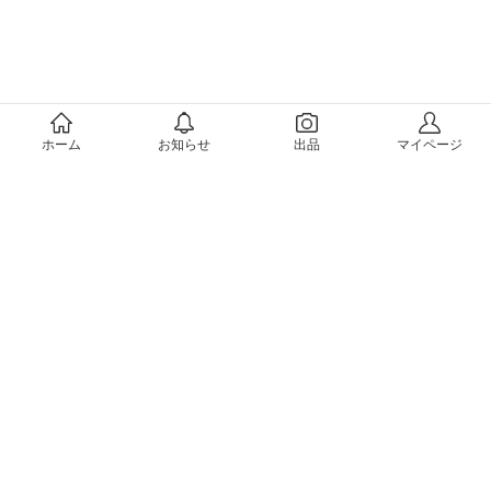
メルカリについて
ホーム
お知らせ
出品
マイページ
会社概要（運営会社）
採用情報
プレスリリース
公式ブログ
プレスキット
メルカリUS
メルカリShops
m department（エムデパ）
ヘルプ
ヘルプセンター（ガイド・お問い合わせ）
メルカリShopsでショップを開設する
メルカリShops ショップ管理画面にログイン
メルカリShops出店者向けガイド
お問い合わせ一覧