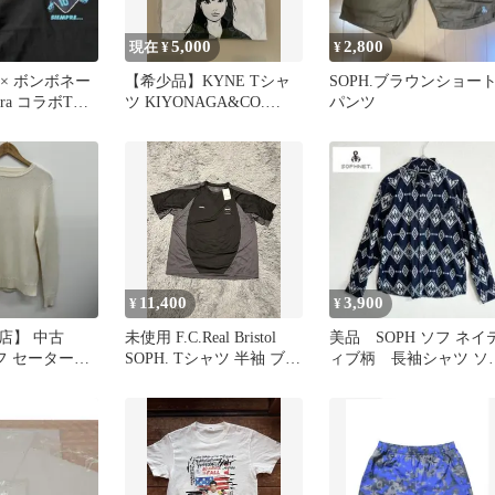
5,000
2,800
現在 ¥
¥
フ× ボンボネー
【希少品】KYNE Tシャ
SOPH.ブラウンショー
era コラボTシ
ツ KIYONAGA&CO.
パンツ
ドーナ
（SOPH.）✕KYNE
11,400
3,900
¥
¥
店】 中古
未使用 F.C.Real Bristol
美品 SOPH ソフ ネイ
 ソフ セーター
SOPH. Tシャツ 半袖 ブラ
ィブ柄 長袖シャツ ソ
REW NECK
ック
ネット Mサイズ ネ
-150116 ホワ
ビー
：S 【103】