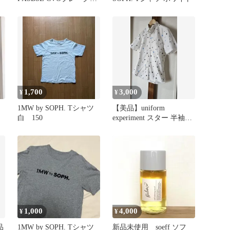
ウト ソフテイルブレーク
アウト 2013〜2017 FXDL
対応 ハンドルバー高さア
ジャスター CNC 6061-T6
アルミ製
1,700
3,000
¥
¥
1MW by SOPH. Tシャツ
​【美品】uniform
白 150
experiment スター 半袖シ
ャツ ソフ 日本製
1,000
4,000
¥
¥
品
1MW by SOPH. Tシャツ
新品未使用 soeff ソフ