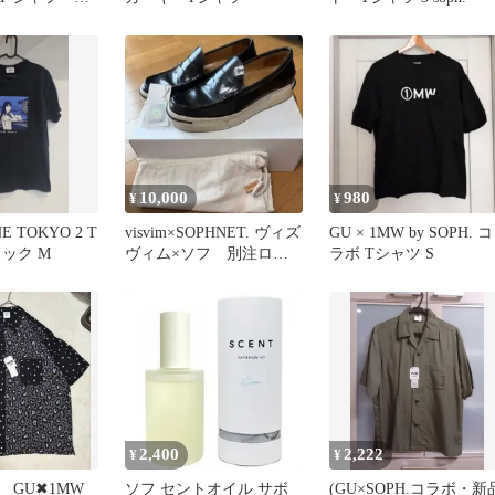
crb ソフ
10,000
980
¥
¥
E TOKYO 2 T
visvim×SOPHNET. ヴィズ
GU × 1MW by SOPH. コ
ック M
ヴィム×ソフ 別注ロー
ラボ Tシャツ S
ファー
2,400
2,222
¥
¥
GU✖︎1MW
ソフ セントオイル サボ
(GU×SOPH.コラボ・新