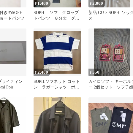
1,400
2,000
¥
¥
きのSOPH.
SOPH. ソフ クロップ
新品 GU × SOPH. ソッ
ョートパンツ
トパンツ ８分丈 グレ
ス
ー
2,480
550
¥
¥
フ ブライティン
SOPH.ソフネット コット
カイロソフト キーホル
l Poir
ン ラガーシャツ ポロ
ー 2個セット ソフ子
シャツ 日本製 ボーダ
ー 青白