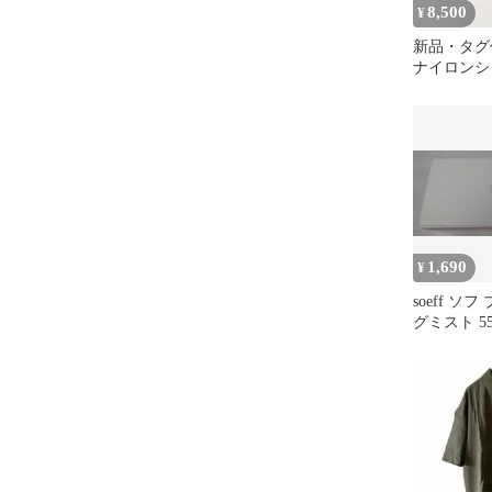
8,500
¥
新品・タグ付
ナイロンシ
1,690
¥
soeff ソ
グミスト 55m