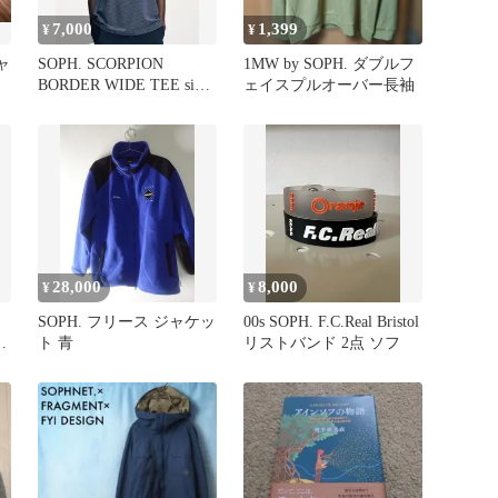
7,000
1,399
¥
¥
シャ
SOPH. SCORPION
1MW by SOPH. ダブルフ
BORDER WIDE TEE size
ェイスプルオーバー長袖
（5）
28,000
8,000
¥
¥
SOPH. フリース ジャケッ
00s SOPH. F.C.Real Bristol
E
ト 青
リストバンド 2点 ソフ