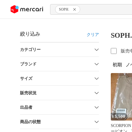
ンツにスキップ
SOPH.
絞り込み
SOP
クリア
カテゴリー
販売
ブランド
初期
ノ
サイズ
販売状況
出品者
5,500
¥
商品の状態
SCORPIO
ーピオン 