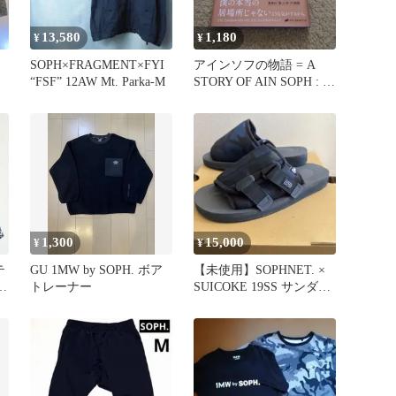
13,580
1,180
¥
¥
ト
SOPH×FRAGMENT×FYI
アインソフの物語 = A
“FSF” 12AW Mt. Parka-M
STORY OF AIN SOPH : 宇
宙と自分の…
1,300
15,000
¥
¥
テ
GU 1MW by SOPH. ボア
【未使用】SOPHNET. ×
フ
トレーナー
SUICOKE 19SS サンダル
イ
28cm ソフ