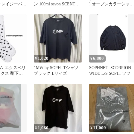
. クレイジーパタ
ン 100ml savon SCENT
) オープンカラーシャツ
ャツ L
OIL フレグランス マルチ
(5分袖)(オリーブ)
オイル スタイリング ア
ウトバス soeff 正規品
1,020
6,800
¥
¥
ム エクスペリ
1MW by SOPH. Tシャツ
SOPHNET. SCORPION
ックス 靴下
ブラック Lサイズ
WIDE L/S SOPH. ソフ
ソフネット 新品
1,080
11,000
¥
¥