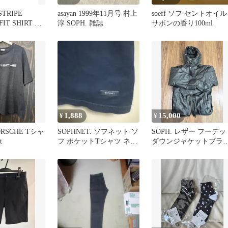
STRIPE
asayan 1999年11月号 村上
soeff ソフ セントオイル
FIT SHIRT ソ
淳 SOPH. 雑誌
サボンの香り100ml
1,888
15,000
¥
¥
PORSCHE Tシャ
SOPHNET. ソフネット ソ
SOPH. レザー フーデッ
t
フ ポケットTシャツ ネイ
ダウンジャケットブラ
ビー S
ク L