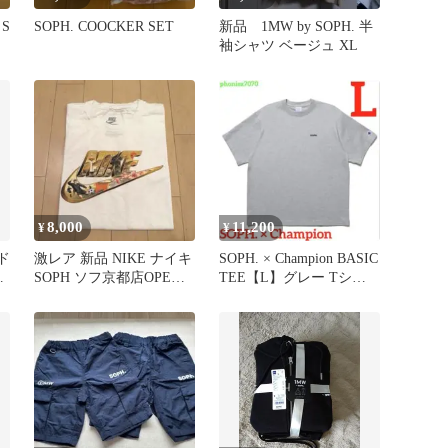
 S
SOPH. COOCKER SET
新品 1MW by SOPH. 半
袖シャツ ベージュ XL
8,000
11,200
¥
¥
ド
激レア 新品 NIKE ナイキ
SOPH. × Champion BASIC
ッ
SOPH ソフ京都店OPEN
TEE【L】グレー Tシャ
記念Tシャツ L
ツ ソフ