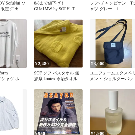
Y SofuNui ソ
8/8まで値下げ！
ソフ×チャンピオン T
国限定 沖田総
GU×1MW by SOPH. Tシ
ャツ グレー Ｌ
ャツ ブラック L
2,480
3,000
¥
¥
form
SOF ソフ バスタオル 無
ユニフォームエクスペ
nt Tシャツ ホワ
撚糸 kontex 今治タオルパ
メント ショルダーバッ
イル ガーゼ
SOPH ソフ 黒 ブラック
950
1,900
¥
¥