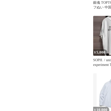
銀魂 TOPTO
フぬい 中
悟
5,000
¥
SOPH. / uni
experime
イト
10,000
¥