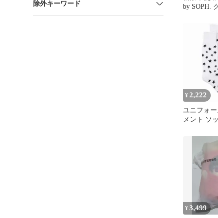
除外キーワード
by SOPH
ーン 半袖シ
2,222
¥
ユニフォー
メント ソ
SOPH. 
3,499
¥