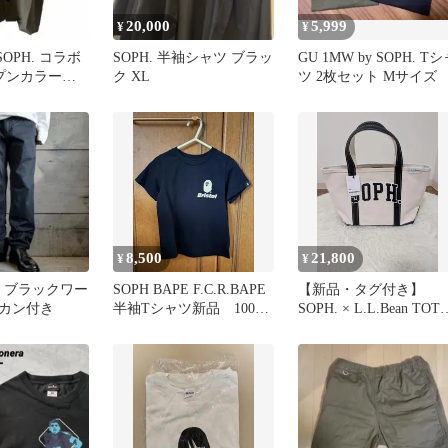
20,000
5,999
¥
¥
×SOPH. コラボ
SOPH. 半袖シャツ ブラッ
GU 1MW by SOPH. T
ープンカラーシ
ク XL
ツ 2枚セット Mサイズ
ーキ
8,500
21,800
¥
¥
H. ブラックワー
SOPH BAPE F.C.R.BAPE
【新品・タグ付き】
Dカン付き
半袖Tシャツ新品 100cm
SOPH. × L.L.Bean TOT
黒
LARGE