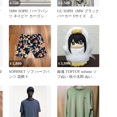
750
4,500
¥
¥
ク
1MW SOPH. ハーフパン
GU SOPH. 1MW ブラック
ツ ネイビー カーゴショ
パーカー Sサイズ 上下
ーツ
セット
1,800
3,999
¥
¥
ダ
SOPHNET ソフ ハーフパ
銀魂 TOPTOY sofunui ソ
姫
ンツ 花柄 S
フぬい 桂小太郎 ぬいぐ
るみ