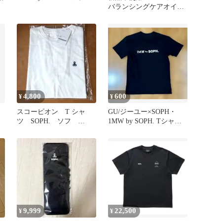
バランシングケアオイル
75ml
4,800
600
¥
¥
スコーピオン T シャ
GU/ジーユー×SOPH・
ツ SOPH. ソフ
1MW by SOPH. Tシャ
fcrb SCORPION TEE
ツ・ブラック・サイズS
9,999
22,500
¥
¥