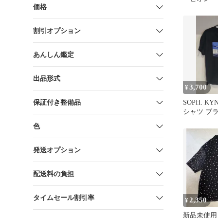
価格
SOPH. f
割引オプション
あんしん鑑定
出品形式
3,700
¥
保証付き整備品
SOPH. KYN
シャツ ブラ
色
発送オプション
配送料の負担
タイムセール割引率
2,350
¥
新品未使用 