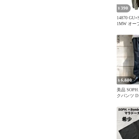
390
¥
14870 GU
1MW オ
ャツ S カ
6,880
¥
美品 SOP
クパンツ 