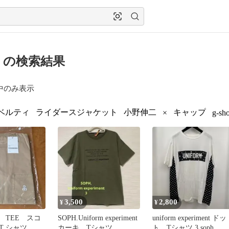
H. の検索結果
中のみ表示
ベルティ
ライダースジャケット
小野伸二
キャップ
×
g-sh
3,500
2,800
¥
¥
N TEE スコ
SOPH.Uniform experiment
uniform experiment ドッ
T シャツ
カーキ Tシャツ
ト Tシャツ 3 soph.