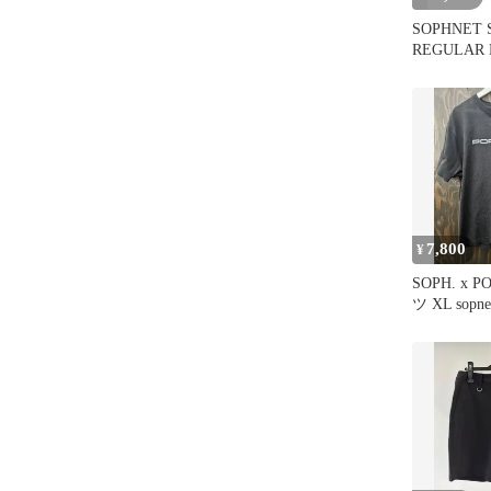
SOPHNET 
REGULAR 
フ シャツ
7,800
¥
SOPH. x 
ツ XL sopne