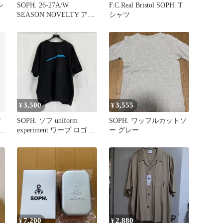
シ
SOPH. 26-27A/W
F.C.Real Bristol SOPH. T
SEASON NOVELTY アン
シャツ
ブレラケース
3,500
3,555
¥
¥
リ
SOPH. ソフ uniform
SOPH. ワッフルカットソ
グ
experiment ワープ ロゴ ワ
ー グレー
イド Tシャツ ブラック L
7,200
2,880
¥
¥