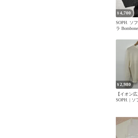
4,700
¥
SOPH. ソ
ラ Bombon
ャツ マラ
2,980
¥
【イオン広
SOPH. |
WAFFLE C
KNIT SOPH
イト サイズ