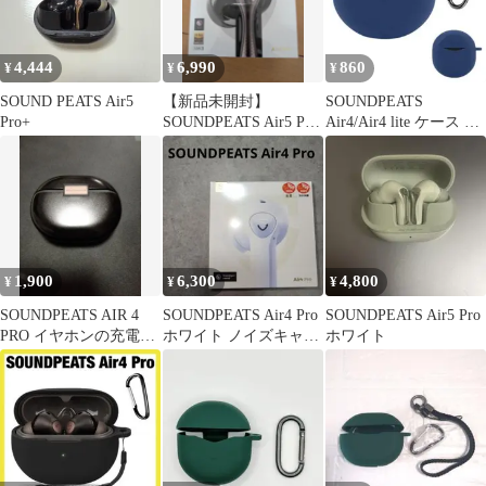
4,444
6,990
860
¥
¥
¥
SOUND PEATS Air5
【新品未開封】
SOUNDPEATS
Pro+
SOUNDPEATS Air5 Pro
Air4/Air4 lite ケース イ
ワイヤレスイヤホン 本
ヤホン
体
1,900
6,300
4,800
¥
¥
¥
SOUNDPEATS AIR 4
SOUNDPEATS Air4 Pro
SOUNDPEATS Air5 Pro
PRO イヤホンの充電ケ
ホワイト ノイズキャン
ホワイト
ース
セリング