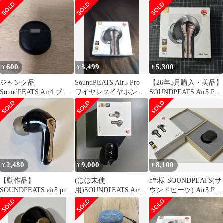
ン
ラック
600
3,499
5,300
¥
¥
¥
ジャンク品
SoundPEATS Air5 Pro
【26年5月購入・美品】
SoundPEATS Air4 ブラ
ワイヤレスイヤホン ブ
SOUNDPEATS Air5 Pro
ック
ラック 本体
ブラック
2,480
9,000
8,100
¥
¥
¥
【動作品】
(ほぼ未使
h*t様 SOUNDPEATS(サ
SOUNDPEATS air5 pro+
用)SOUNDPEATS Air5
ウンドピーツ) Air5 Pro
左
Pro+ ケース付き
Plus