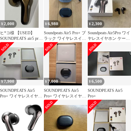
2,000
6,980
2,300
¥
¥
¥
ヒ*コ様 【USED】
Soundpeats Air5 Pro+ ブ
Soundpeats Air5Pro ワイ
SOUNDPEATS air5 pro+
ラック ワイヤレスイヤ
ヤレスイヤホン ケース
(プラス)左耳用の
フォン
なし
7,900
7,000
6,500
¥
¥
¥
SOUNDPEATS Air5
SOUNDPEATS Air5
SOUNDPEATS Air5
Pro+ ワイヤレスイヤホ
Pro+ ワイヤレスイヤホ
Pro+
ン
ン 本体