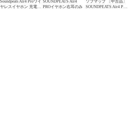
Soundpeats Air4 Proワイ
SOUNDPEATS Air4
ソフマップ 〔中古品〕
ヤレスイヤホン 充電ケ
PROイヤホン右耳のみ
SOUNDPEATS Air4 Pro
ースのみ(1)
ブラック【262】