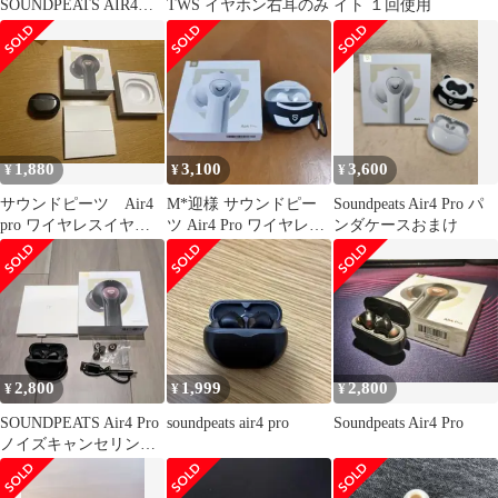
SOUNDPEATS AIR4
TWS イヤホン右耳のみ
イト １回使用
PRO ワイヤレスイヤホ
ン
1,880
3,100
3,600
¥
¥
¥
サウンドピーツ Air4
M*迎様 サウンドピー
Soundpeats Air4 Pro パ
pro ワイヤレスイヤホ
ツ Air4 Pro ワイヤレス
ンダケースおまけ
ン
イヤホン 本体 ケース付
き
2,800
1,999
2,800
¥
¥
¥
SOUNDPEATS Air4 Pro
soundpeats air4 pro
Soundpeats Air4 Pro
ノイズキャンセリング
ワイヤレスイヤホン