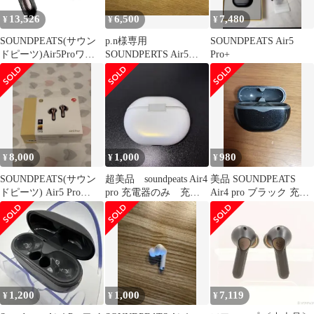
13,526
6,500
7,480
¥
¥
¥
SOUNDPEATS(サウン
p.n様専用
SOUNDPEATS Air5
ドピーツ)Air5Proワイ
SOUNDPERTS Air5
Pro+
ヤレスイヤホン55dBノ
pro+ ブラック
イズキャンセリング
QCC3091LDAC/aptXLos
sless対応ハイレゾ
SnapdragonSound対応
Bluetooth5.4
8,000
1,000
980
¥
¥
¥
SOUNDPEATS(サウン
超美品 soundpeats Air4
美品 SOUNDPEATS
ドピーツ) Air5 Pro
pro 充電器のみ 充電
Air4 pro ブラック 充電
Plus 微使用美品
ケース ホワイト
ケースのみ
1,200
1,000
7,119
¥
¥
¥