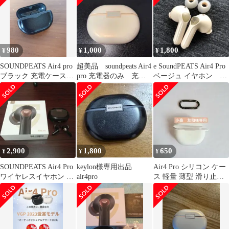
980
1,000
1,800
¥
¥
¥
SOUNDPEATS Air4 pro
超美品 soundpeats Air4
e SoundPEATS Air4 Pro
ブラック 充電ケースの
pro 充電器のみ 充電
ベージュ イヤホン 左
み
ケース ベージュ
右 動作OK
2,900
1,800
650
¥
¥
¥
SOUNDPEATS Air4 Pro
keylon様専用出品
Air4 Pro シリコン ケー
ワイヤレスイヤホン 本
air4pro
ス 軽量 薄型 滑り止め
体
収納カバー 全面保護