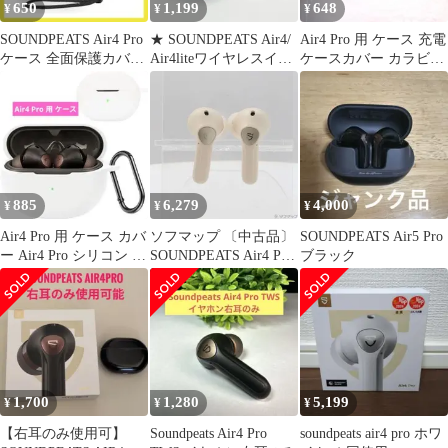
650
1,199
648
¥
¥
¥
SOUNDPEATS Air4 Pro
★ SOUNDPEATS Air4/
Air4 Pro 用 ケース 充電
ケース 全面保護カバー
Air4liteワイヤレスイヤ
ケースカバー カラビ
シリコンケース
ホン用ケース
ナ・キーチェーン
885
6,279
4,000
¥
¥
¥
Air4 Pro 用 ケース カバ
ソフマップ 〔中古品〕
SOUNDPEATS Air5 Pro
ー Air4 Pro シリコン ケ
SOUNDPEATS Air4 Pro
ブラック
ース
ベージュ【371】
1,700
1,280
5,199
¥
¥
¥
【右耳のみ使用可】
Soundpeats Air4 Pro
soundpeats air4 pro ホワ