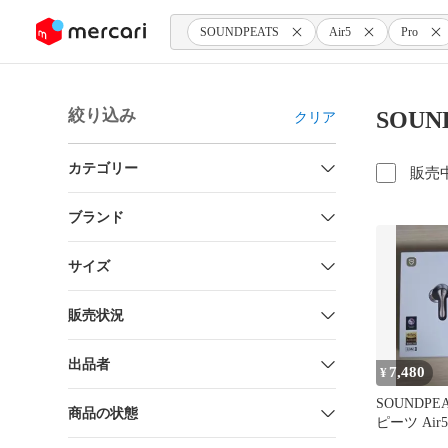
ンツにスキップ
SOUNDPEATS
Air5
Pro
絞り込み
SOUND
クリア
カテゴリー
販売
ブランド
サイズ
販売状況
出品者
7,480
¥
SOUNDPE
商品の状態
ピーツ Air5 