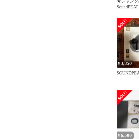
★ジャン
SoundPEAT
plus
3,850
¥
SOUNDPEAT
6,500
¥