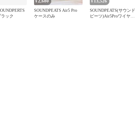
2,680
13,526
¥
¥
SOUNDPERTS
SOUNDPEATS Air5 Pro
SOUNDPEATS(サウン
+ ブラック
ケースのみ
ピーツ)Air5Proワイヤレ
スイヤホン55dBノイズ
ャンセリング
QCC3091LDAC/aptXLoss
ess対応ハイレゾ
SnapdragonSound対応
Bluetooth5.4