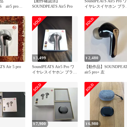
ク品
【動作確認済】
SoundPEATS Air5 Pro ワ
S air5 pro
SOUNDPEATS Air5 Pro
イヤレスイヤホン ブラ
ク
3,499
2,480
¥
¥
S Air 5 pro
SoundPEATS Air5 Pro ワ
【動作品】SOUNDPEAT
イヤレスイヤホン ブラッ
air5 pro+ 左
ク 本体
7,900
6,980
¥
¥