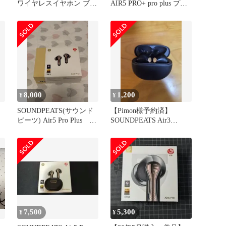
ワイヤレスイヤホン ブラ
AIR5 PRO+ pro plus プラ
ック
ス
8,000
1,200
¥
¥
ド
SOUNDPEATS(サウンド
【Pimon様予約済】
ワイ
ピーツ) Air5 Pro Plus 微
SOUNDPEATS Air3
使用美品
Deluxe HS
ッ
イ
7,500
5,300
¥
¥