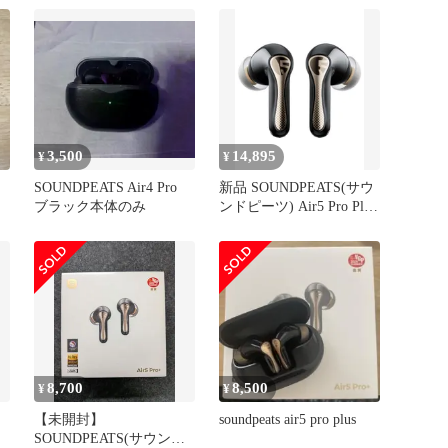
3,500
14,895
¥
¥
SOUNDPEATS Air4 Pro
新品 SOUNDPEATS(サウ
ブラック本体のみ
ンドピーツ) Air5 Pro Plus
ワイヤレスイヤホン｜
MEMS×10mm ハイブリッ
ドドライバー搭載、ハイ
レゾ対応（LDAC/aptX
Lossless）、Snapdragon
Sound、ノイズキャンセ
リング、マルチポ
8,700
8,500
¥
¥
【未開封】
soundpeats air5 pro plus
SOUNDPEATS(サウンド