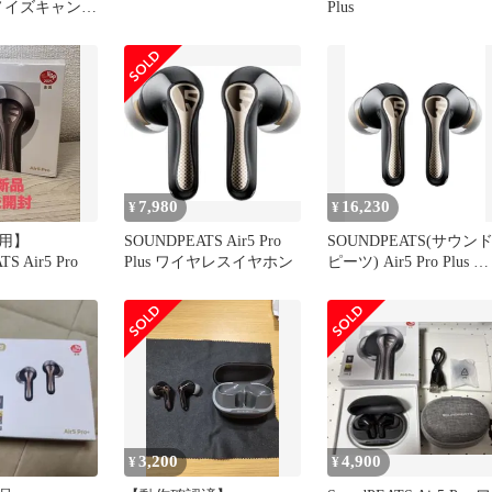
o+ ノイズキャンセ
Plus
ホン
7,980
16,230
¥
¥
用】
SOUNDPEATS Air5 Pro
SOUNDPEATS(サウン
S Air5 Pro
Plus ワイヤレスイヤホン
ピーツ) Air5 Pro Plus 
ヤレスイヤホン｜
MEMS×10mm ハイブリ
ドドライバー搭載、ハ
レゾ対応（LDAC/aptX
Lossless）、Snapdragon
Sound、ノイズキャンセ
リン 432348d7
3,200
4,900
¥
¥