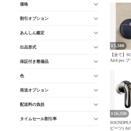
価格
割引オプション
あんしん鑑定
5,500
¥
出品形式
【全て】SO
Air4 pro
保証付き整備品
色
発送オプション
配送料の負担
16,550
¥
タイムセール割引率
SOUNDPE
ピーツ) Air5