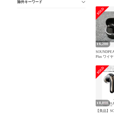
除外キーワード
ヤレスイヤ
MEMS×1
ドドライバ
レゾ対応（LD
Lossless）、
Sound、
リング、マ
6,200
¥
SOUNDPEAT
Plus ワ
8,000
¥
【美品】SO