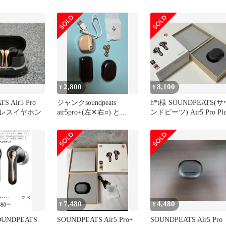
ホン｜
0mm ハイブリッ
ー搭載、ハイ
AC/aptX
Snapdragon
ノイズキャンセ
ルチポインe
2,800
8,100
¥
¥
S Air5 Pro
ジャンクsoundpeats
h*t様 SOUNDPEATS(サ
イヤレスイヤホン
air5pro+(左‪✕‬右○) と
ンドピーツ) Air5 Pro Plu
3coins
7,480
4,480
¥
¥
UNDPEATS
SOUNDPEATS Air5 Pro+
SOUNDPEATS Air5 Pro