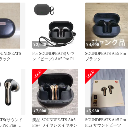
2,048
4,000
¥
¥
UNDPEATS
For SOUNDPEATS(サウ
SOUNDPEATS Air5 Pro
 ブラック
ンドピーツ) Air5 Pro Plus
ブラック
用 ケース カバー
【NOUKAJU】 ワイヤレ
ス イヤーホン シリコン
保護ケース （カラビナ付
き+ストラップ付き ） 落
下防止 キズ防止 耐衝撃
装着充電可能 防水 防塵
(ブラッ
7,000
5,980
¥
¥
ATS(サウンド
美品 SOUNDPEATS Air5
SOUNDPEATS Air5 Pro
 Pro Plus ワイ
Pro+ ワイヤレスイヤホン
Plus サウンドピーツ