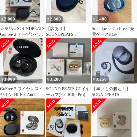
2,000
2,800
1,480
¥
¥
¥
☆良品☆SOUNDPEATS
【訳あり】
Soundpeats Go Free2 充
GoFree 2 オープンイヤ
SOUNDPEATS
電ケースのみ
ーイヤホン
GoFree2（左耳のみ使用
可・ケース付）
3,000
3,200
3,250
¥
¥
¥
GoFree 2 ワイヤレスイ
SOUND PEATS CCイヤ
【早いもの勝ち！】
ヤホン Hi-Res Audio
ーカフ(PearlClip Pro)
SOUNDPEATS
GoFree オープンイヤ
イヤホン