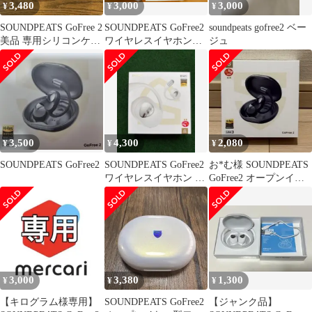
3,480
3,000
3,000
¥
¥
¥
SOUNDPEATS GoFree 2
SOUNDPEATS GoFree2
soundpeats gofree2 ベー
美品 専用シリコンケー
ワイヤレスイヤホン
ジュ
ス付き
オープンイヤー 耳掛け
3,500
4,300
2,080
¥
¥
¥
SOUNDPEATS GoFree2
SOUNDPEATS GoFree2
お*む様 SOUNDPEATS
ワイヤレスイヤホン 本
GoFree2 オープンイヤ
体
ー型ワイヤレスイヤホ
3,000
3,380
1,300
¥
¥
¥
【キログラム様専用】
SOUNDPEATS GoFree2
【ジャンク品】