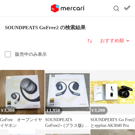
SOUNDPEATS GoFree2 の検索結果
並び替え
販売中のみ表示
3,300
1,950
3,200
¥
¥
¥
GoFree オープンイヤ
SOUNDPEATS
SOUNDPERTS Go Free2
イヤホン
GoFree2+ (プラス版) 右
とeppfun AK3040 Pro
側のみ