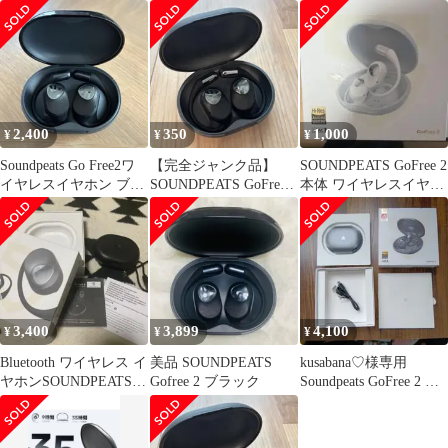
体
ヤホン 本体
ック
2,400
350
1,000
¥
¥
¥
Soundpeats Go Free2ワ
【完全ジャンク品】
SOUNDPEATS GoFree 2
イヤレスイヤホン ブラ
SOUNDPEATS GoFree2
本体 ワイヤレスイヤホ
ック
ワイヤレスイヤホン
ン
3,400
3,899
4,100
¥
¥
¥
Bluetooth ワイヤレス イ
美品 SOUNDPEATS
kusabana♡様専用
ヤホンSOUNDPEATS
Gofree 2 ブラック
Soundpeats GoFree 2 ワ
Go Free2
イヤレスイヤホ