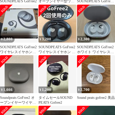
SOUNDPEATS GoFree2
オープンイヤー型ワイ
SOUNDPEATS GoFree2
ヤレスイヤホン
Bluetooth
2,800
3,200
2,300
¥
¥
¥
SOUNDPEATS GoFree2
SOUNDPEATS GoFree2
SOUNDPEATS GoFree2
ワイヤレスイヤホン
ワイヤレスイヤホン パ
ホワイト ワイヤレスイ
LDAC対応
ールブラック
ヤホン
1,666
1,200
2,700
¥
¥
¥
Soundpeats GoFree2 オ
タイムセールSOUND
Sound peats gofree2 美品
ープンイヤーワイヤレ
PEATS Gofree2
スイヤホン