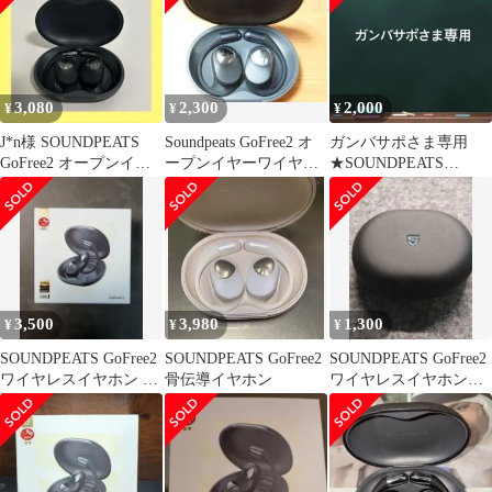
3,080
2,300
2,000
¥
¥
¥
J*n様 SOUNDPEATS
Soundpeats GoFree2 オ
ガンバサポさま専用
GoFree2 オープンイヤ
ープンイヤーワイヤレ
★SOUNDPEATS
ー ワイヤレスイヤホ
スイヤホン
GoFree2 イヤホンのみ
★
3,500
3,980
1,300
¥
¥
¥
SOUNDPEATS GoFree2
SOUNDPEATS GoFree2
SOUNDPEATS GoFree2
ワイヤレスイヤホン パ
骨伝導イヤホン
ワイヤレスイヤホン
ールブラック
ジャンク