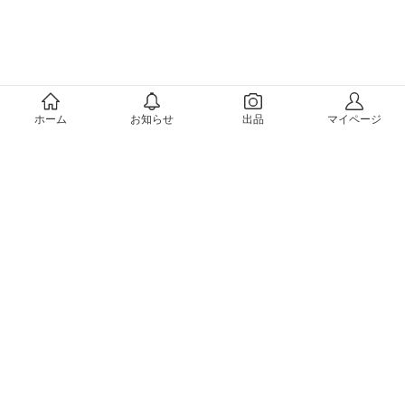
メルカリについて
ホーム
お知らせ
出品
マイページ
会社概要（運営会社）
採用情報
プレスリリース
公式ブログ
プレスキット
メルカリUS
メルカリShops
m department（エムデパ）
ヘルプ
ヘルプセンター（ガイド・お問い合わせ）
メルカリShopsでショップを開設する
メルカリShops ショップ管理画面にログイン
メルカリShops出店者向けガイド
お問い合わせ一覧