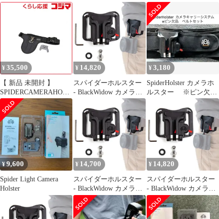
Holster Set
ラ V2
35,500
14,820
3,180
¥
¥
¥
【 新品 未開封 】
スパイダーホルスター
SpiderHolster カメラホ
SPIDERCAMERAHOLS
- BlackWidow カメラホ
ルスター ※ピン欠
TER 速写カメラホル
ルスター + ピン - どん
品 ベルトセット
スター Ｓｐｉｄｅｒ
なベルトからも軽量カ
ＰＲＯ ＳＣＳ Ｖ
メラを持ち運ぶための
２ １台用
セルフロックホルスタ
SpiderPROSCS-V2 未使
ー!
用 送料無料
9,600
14,700
14,820
¥
¥
¥
Spider Light Camera
スパイダーホルスター
スパイダーホルスター
Holster
- BlackWidow カメラホ
- BlackWidow カメラホ
ルスター + ピン - どん
ルスター + ピン - どん
なベルトからも軽量カ
なベルトからも軽量カ
メラを持ち運ぶための
メラを持ち運ぶための