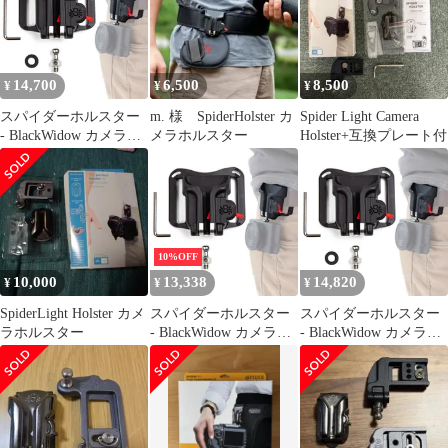
セルフロックホルスタ
セルフロックホルスタ
ー!
ー!
14,700
6,500
8,500
¥
¥
¥
スパイダーホルスター
m. 様 SpiderHolster カ
Spider Light Camera
- BlackWidow カメラホ
メラホルスター
Holster+互換プレート付
ルスター + ピン - どん
なベルトからも軽量カ
メラを持ち運ぶための
セルフロックホルスタ
ー!
10%OFF
10,000
13,338
14,820
¥
¥
¥
SpiderLight Holster カメ
スパイダーホルスター
スパイダーホルスター
ラホルスター
- BlackWidow カメラホ
- BlackWidow カメラホ
ルスター + ピン - どん
ルスター + ピン - どん
なベルトからも軽量カ
なベルトからも軽量カ
メラを持ち運ぶための
メラを持ち運ぶための
セルフロックホルスタ
セルフロックホルスタ
ー!
ー!