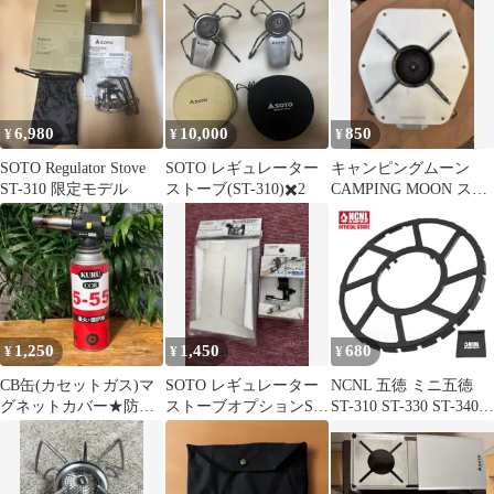
6,980
10,000
850
¥
¥
¥
SOTO Regulator Stove
SOTO レギュレーター
キャンピングムーン
ST-310 限定モデル
ストーブ(ST-310)✖️2
CAMPING MOON ステ
ンレス製 遮熱板 ST-310
1,250
1,450
680
¥
¥
¥
CB缶(カセットガス)マ
SOTO レギュレーター
NCNL 五徳 ミニ五徳
グネットカバー★防錆
ストーブオプションST-
ST-310 ST-330 ST-340
潤滑スプレー缶デザイ
3101 ST-3104のセット
CB-JCB バーナー コン
ン
ロ 対応 小さい鍋用 滑
り止め 安定感 鉄製 軽
量 登山 ソロキャンプ