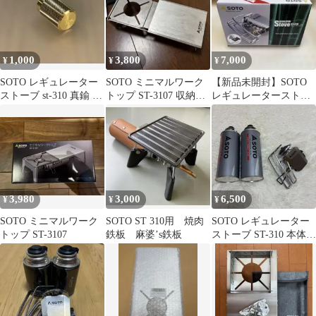
1,000
3,800
7,000
¥
¥
¥
SOTO レギュレーター
SOTO ミニマルワーク
【新品未開封】SOTO
ストーブ st-310 真鍮 カ
トップ ST-3107 収納
レギュレーターストー
スタムノブ 新品未使用
袋・説明書付 ソロキャ
ブ ST-310
ンプ
3,980
3,000
6,500
¥
¥
¥
SOTO ミニマルワーク
SOTO ST 310用 焼肉
SOTO レギュレーター
トップ ST-3107
鉄板 麻婆’s鉄板
ストーブ ST-310 本体
収納ポーチ ボンベ2本
付き