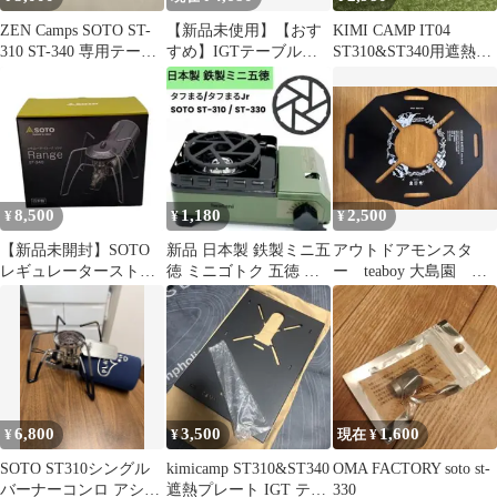
ZEN Camps SOTO ST-
【新品未使用】【おす
KIMI CAMP IT04
310 ST-340 専用テーブ
すめ】IGTテーブル天
ST310&ST340用遮熱テ
ル
板 2枚セット ST-310対
ーブル
応天板
8,500
1,180
2,500
¥
¥
¥
【新品未開封】SOTO
新品 日本製 鉄製ミニ五
アウトドアモンスタ
レギュレーターストー
徳 ミニゴトク 五徳 イ
ー teaboy 大島園
ブ Range ST-340 ソト
ワタニ タフまる タフま
《バーナープレート
るJr
ST-310用》
6,800
3,500
1,600
¥
¥
現在 ¥
SOTO ST310シングル
kimicamp ST310&ST340
OMA FACTORY soto st-
バーナーコンロ アシス
遮熱プレート IGT テー
330