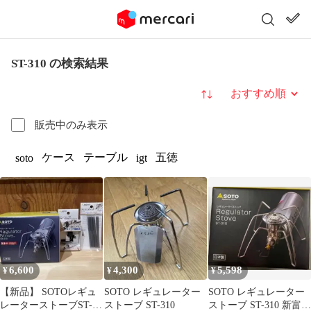
ST-310 の検索結果
並び替え
販売中のみ表示
ケース
テーブル
五徳
soto
igt
6,600
4,300
5,598
¥
¥
¥
【新品】 SOTOレギュ
SOTO レギュレーター
SOTO レギュレーター
レーターストーブST-
ストーブ ST-310
ストーブ ST-310 新富士