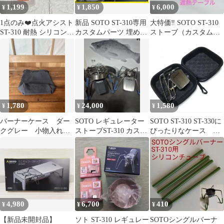
1,199
1,850
6,000
¥
¥
¥
1点のみ❤️点火アシスト
新品 SOTO ST-310専用
大特価‼️ SOTO ST-310
ST-310 耐熱 シリコン
カスタムパーツ 埋めこ
ストーブ（カスタム
チューブ アウトドア
み式 大人気断熱ボード
品）アルミ遮熱テーブ
ルセット
1,780
24,000
1,580
¥
¥
¥
バーナーケース ダー
SOTO レギュレーター
SOTO ST-310 ST-330に
クグレー 小物入れ
ストーブST-310 カスタ
ぴったりなケース 携
アウトドア
ム15個セット 新品未
帯保護クッション収納
使用
4,980
6,700
410
¥
¥
¥
【新品未開封品】
ソト ST-310 レギュレー
SOTOシングルバーナ