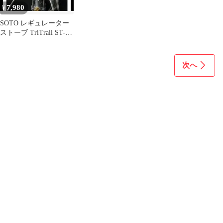
ロキャンプ BBQ バーベ
7,980
¥
キュー
SOTO レギュレーター
ストーブ TriTrail ST-
350
次へ