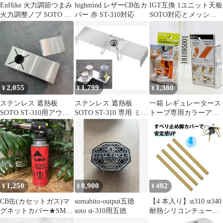
EnHike 火力調節つまみ
highmind レザーCB缶カ
IGT互換 1ユニット天板
火力調整ノブ SOTO レ
バー 赤 ST-310対応
SOTO対応とメッシュ
ギュレーターストーブ
バスケット
ST-310/ST-340 用
2,055
1,799
1,380
¥
¥
¥
ステンレス 遮熱板
ステンレス 遮熱板
一箱 レギュレータース
SOTO ST-310用アウト
SOTO ST-310 専用 ミニ
トーブ専用カラーアシ
ドア キャンプ
テーブル追加用 アウ
ストセットオレンジ
トドア
ST-3106RG
1,250
8,900
482
¥
¥
¥
CB缶(カセットガス)マ
somabito-output五徳
【4 本入り】st310 st340
グネットカバー★SMS
soto st-310用五徳
耐熱シリコンチューブ
デザイン
SOTO ST-350 ST-330 対