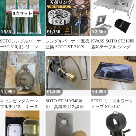
555
1,350
2,500
¥
¥
¥
SOTOシングルバーナ
シングルバーナー 五徳
KVASS SOTO ST310用
ーST-310用シリコンチ
互換 SOTO ST-310/ST-
遮熱テーブル シングル
ューブ3点すべり止め/
340 ステンレス
バーナー用遮熱板
熱伝導軽減
1,980
1,960
4,888
¥
¥
¥
キャンピングムーン
SOTO ST 310/340兼
SOTO ミニマルワーク
マルチガス ホースラ
用 真鍮製ガス調節ノ
トップ ST-3107
インZ21-25
ブ 麻婆'sスロットル