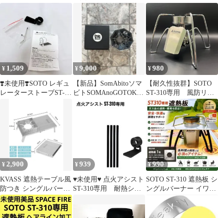
トレバー付き
ブル
1,509
9,000
980
¥
¥
¥
❣️未使用❣️SOTO レギュ
【新品】SomAbitoソマ
【耐久性抜群】SOTO
レーターストーブST-
ビトSOMAnoGOTOKU
ST-310専用 風防リン
310専用
ソマノゴトク
グ【ステンレスSUS304
風防厚み1.5mm】
2,900
939
990
¥
¥
¥
KVASS 遮熱テーブル風
♥未使用♥ 点火アシスト
SOTO ST-310 遮熱板 シ
防つき シングルバーナ
ST-310専用 耐熱シリ
ングルバーナー イワタ
ー st310
コンチューブ（オレン
ニ ソト SOTO遮熱板
ジ）