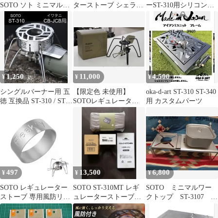
SOTO ソト ミニマルワ
ターストーブ シェラカ
ーST-310用シリコンチ
ークトップ シルバー
プ ミニプレート付
ューブ4個すべり止め/
ST-3107
熱伝導軽減
1,250
11,000
4,500
¥
¥
¥
シングルバーナー用 五
【限定色 未使用】
oka-d-art ST-310 ST-340
徳 互換品 ST-310 / ST-
SOTOレギュレーター
用 カスタムパーツ
340 対応①
ストーブ ST-310PDS
497
13,500
6,800
¥
¥
¥
SOTO レギュレーター
SOTO ST-310MT レギ
SOTO ミニマルワー
ストーブ 専用風防リン
ュレーターストーブ
クトップ ST-3107 ミ
グ ST-310 シングルバー
オールブラックモデル
ニマルクッカー角 セッ
ナー
ト