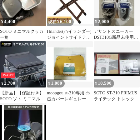
4,400
6,100
2,000
¥
現在 ¥
¥
SOTO ミニマルクッカ
Hilander(ハイランダー)
デサントスニーカー
ー角
ジョイントサイドテー
DST310G新品未使用
ブルLIGHT他 2点セッ
22.5cmホワイト×ネイビ
ト
ー
1%OFF
2,700
1,080
10,500
¥
¥
¥
【新品】【保証付き】
moopgou st-310専用 cb
SOTO ST-310 PRIMUS
SOTO ソト ミニマルグ
缶カバーレギュレータ
ライテック トレック P-
リル ST-3100 ミニマル
ーパッド☆キャンプ用
731722
ワークトップST-3107専
品
用 鋳造鉄板 キャンプ鉄
板 ミニマルワークトッ
プ専用鉄板 キャンプ飯
アウトドア キャンプ ソ