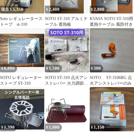
5,350
2,400
2,800
現在 ¥
¥
¥
Soto レギュレータース
SOTO ST-310 アルミテ
KVASS SOTO ST-310用
トーブ st-310
ーブル 遮熱板
遮熱テーブル 風防付き
6,000
1,580
300
¥
¥
¥
SOTO レギュレーター
SOTO ST-310 点火アシ
SOTO ST-3106RG 点
ストーブ ST-310
ストレバー 火力調節ノ
火アシストレバーのみ
ブセット
1,390
1,000
1,150
¥
¥
¥