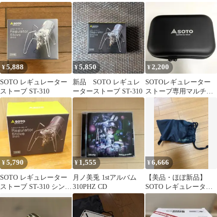
310 3点セット
バーナー キャンプ
5,888
5,850
2,200
¥
¥
¥
SOTO レギュレーター
新品 SOTO レギュレ
SOTOレギュレーター
ストーブ ST-310
ーターストーブ ST-310
ストーブ専用マルチケ
ース ST-3103
5,790
1,555
6,666
¥
¥
¥
SOTO レギュレーター
月ノ美兎 1stアルバム
【美品・ほぼ新品】
ストーブ ST-310 シング
310PHZ CD
SOTO レギュレーター
ルバーナー
ストーブ ST-310 収納袋
付き