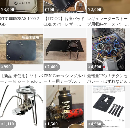
3,000
700
2,000
¥
¥
¥
ST31000528AS 1000.2
【ITGOG】台座パッド
レギュレーターストー
GB
CB缶カバーレザー
ブ用収納ケース バーナ
ST310/340用
ーとC B缶2本 Ｓ
T310340用
999
7,400
4,500
¥
¥
¥
【新品 未使用】ソト バ
ZEN Camps シングルバ
最軽量⁈29g！チタンセ
ーナー台 シート soto マ
ーナー用テーブル
パレートはずれないST
ット ブラック
SOTO ST-310対応
五徳④st-310 340350
1,110
1,500
4,980
¥
¥
¥