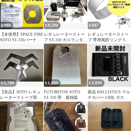
980
8,500
687
¥
¥
¥
【未使用】SPACE FIRE
レギュレーターストー
レギュレーターストー
SOTO ST-310バーナー
ブ ST-310 ガスランタ
ブ 専用風防リング ST-
専用 遮熱板
ン クッカースタン
310シングルバーナー対
ド まとめ売り
応
1,700
1,899
4,090
¥
¥
¥
【良品】SOTO レギュ
FUTUREFOX SOTO
新品 BALLISTICS マル
レーターストーブ用ウ
ST-310 用 遮熱版
チカバー CB缶 ガス缶
インドスクリーン ST-
カバー ブラック
3101