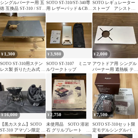
シングルバーナー用 五
SOTO ST-310/ST-340専
SOTO レギュレーター
徳 互換品 ST-310 / ST-
用 レザーパッド＆CB缶
ストーブ アシストセ
340 対応②
カバー レッド
ット ST-3106RG 未使
用
1,300
3,980
2,000
¥
¥
¥
SOTO ST-310用ステン
SOTO ST-3107 ミニマ
アウトドア用 シングル
レス製 折りたたみ式 遮
ルワークトップ
バーナー用 遮熱板 テー
熱テーブル
ブル soto st310
16,000
2,750
7,500
¥
¥
¥
【黒カスタム】SOTO
未使用品 SOTO 溶岩
SOTO ST-310セット限
ST-310 アマゾン限定 ＆
石 グリルプレート
定モデルシングルバー
ソマビト ソマノゴトク
ST-3102
ナーST-SA 310DB