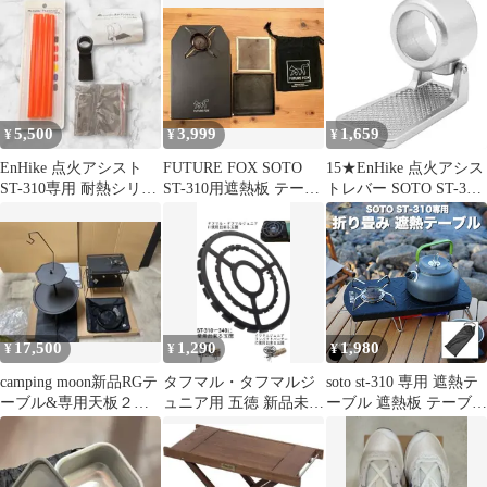
応 防滑脚カバー 耐熱シ
リコン製 スパイダーゴ
トク専用 滑り止め 脚保
護カバー 取り付け簡単
清潔・お手入れ楽々
5,500
3,999
1,659
¥
¥
¥
EnHike 点火アシスト
FUTURE FOX SOTO
15★EnHike 点火アシス
ST-310専用 耐熱シリコ
ST-310用遮熱板 テーブ
トレバー SOTO ST-310
ンチューブ
ル 鉄板、網セット
ストーブ
17,500
1,290
1,980
¥
¥
¥
camping moon新品RGテ
タフマル・タフマルジ
soto st-310 専用 遮熱テ
ーブル&専用天板２枚
ュニア用 五徳 新品未使
ーブル 遮熱板 テーブル
&ST-310モノトーン
用
シングルバーナー 軽量
ステンレス ソロキャン
ソロキャンプ 用品