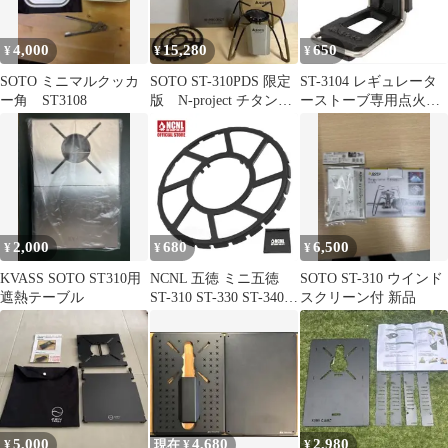
4,000
15,280
650
¥
¥
¥
SOTO ミニマルクッカ
SOTO ST-310PDS 限定
ST-3104 レギュレータ
ー角 ST3108
版 N-project チタンテ
ーストーブ専用点火ア
ーブル
シストレバー ソト
(SOTO)
2,000
680
6,500
¥
¥
¥
KVASS SOTO ST310用
NCNL 五徳 ミニ五徳
SOTO ST-310 ウインド
遮熱テーブル
ST-310 ST-330 ST-340
スクリーン付 新品
CB-JCB バーナー コン
ロ 対応 小さい鍋用 滑
り止め 安定感 鉄製 軽
量 登山 ソロキャンプ
アウトドア キャンプ用
品 収納袋付き
5,000
4,680
2,980
¥
現在 ¥
¥