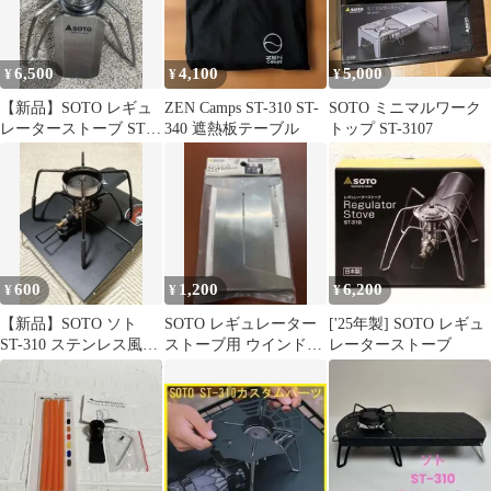
アウトドア キャンプ用
品 収納袋付き
6,500
4,100
5,000
¥
¥
¥
【新品】SOTO レギュ
ZEN Camps ST-310 ST-
SOTO ミニマルワーク
レーターストーブ ST-
340 遮熱板テーブル
トップ ST-3107
310
600
1,200
6,200
¥
¥
¥
【新品】SOTO ソト
SOTO レギュレーター
['25年製] SOTO レギュ
ST-310 ステンレス風
ストーブ用 ウインドス
レーターストーブ
防 ウインドスクリー
クリーン ST-3101
ン