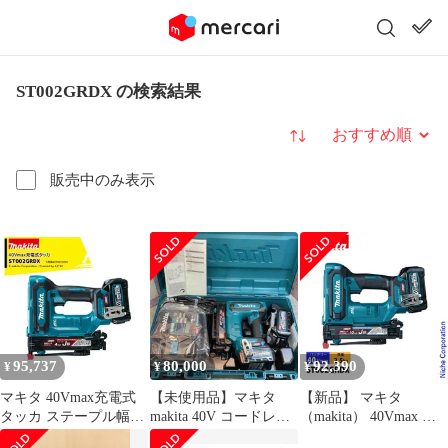
ST002GRDX の検索結果
並び替え
販売中のみ表示
95,737
80,000
92,390
¥
¥
¥
マキタ 40Vmax充電式
【未使用品】マキタ
【新品】 マキタ
タッカ ステープル幅J
makita 40V コードレス
（makita） 40Vmax 充
線10mm バッテリ・充
タッカー J線/10mm
電式タッカ バッテリー