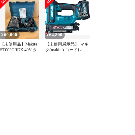
電器・ケースセット品
ST002GRDX フルセッ
・充電器付き
ST002GRDX
ト バッテリx2 充電器
ST002GRDX 杭打機 電
ケース【八潮店】
動 タッカー タッカ
60,000
64,800
¥
¥
【未使用品】Makita
【未使用展示品】 マキ
ST002GRDX 40V タッ
タ(makita) コードレス
カ
タッカー
ST002GRDX【桶川店】