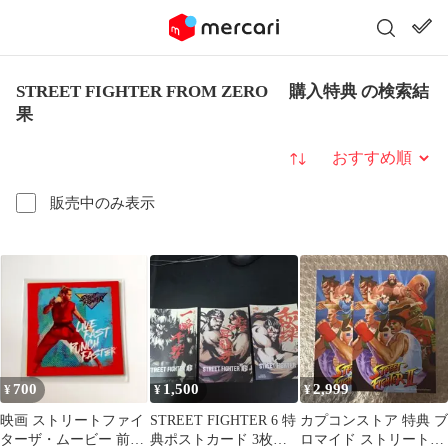
STREET FIGHTER FROM ZERO 購入特典 の検索結
果
並び替え
販売中のみ表示
700
1,500
2,999
¥
¥
¥
映画 ストリートファイ
STREET FIGHTER 6 特
カプコンストア 特典 ブ
ターザ・ムービー 前売
典ポストカード 3枚セ
ロマイド ストリートフ