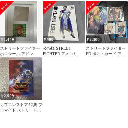
り特典 ステッカー
ット
ァイター2
1,449
500
2,300
¥
¥
¥
ストリートファイター
公*o様 STREET
ストリートファイター
ホロシール アドン
FIGHTER アメコミ
ED ポストカード アク
リルキーホルダー 缶バ
ッジ
2,999
¥
カプコンストア 特典 ブ
ロマイド ストリートフ
ァイター チャンピオン
エディション