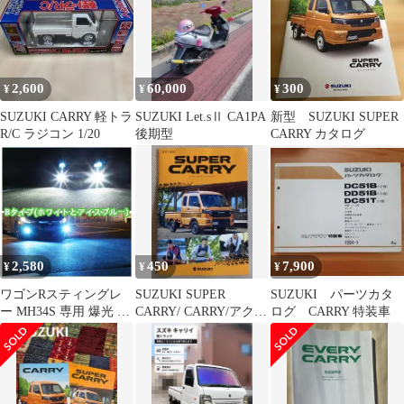
H8/H11/H16 LED フォ
2個】 S25 ダブル
グランプ バルブ 球 ポ
BAY15D LED レッド 赤
ン付け Bタイプ
ブレーキ ブレーキラン
プ 車検対応
2,600
60,000
300
¥
¥
¥
SUZUKI CARRY 軽トラ
SUZUKI Let.sⅡ CA1PA
新型 SUZUKI SUPER
R/C ラジコン 1/20
後期型
CARRY カタログ
2,580
450
7,900
¥
¥
¥
ワゴンRスティングレ
SUZUKI SUPER
SUZUKI パーツカタ
ー MH34S 専用 爆光 2
CARRY/ CARRY/アクセ
ログ CARRY 特装車
色切り替え H8/H11/H16
サリー カタログ３点
LED フォグランプ 球
ポン付け 汎用 Bタイプ