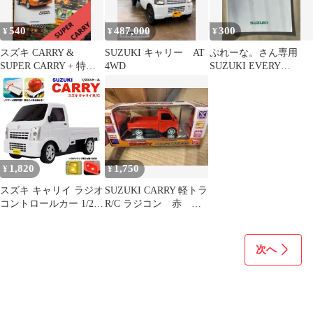
540
487,000
300
¥
¥
¥
スズキ CARRY &
SUZUKI キャリー AT
ぷれーな。さん専用
SUPER CARRY + 特別
4WD
SUZUKI EVERY
仕様車カタログ２点セ
CARRY
ット
1,820
1,750
¥
¥
スズキ キャリイ ラジオ
SUZUKI CARRY 軽トラ
コントロールカー 1/20
R/C ラジコン 赤 ス
スケール SUZUKI
ズキ 動作確認済み
CARRY RC アウトドア
キャンプ スポーツ おも
次へ
ちゃ 子供用 ギフト プ
レゼント 誕生日 お祝い
贈り物 キャリー ラジコ
ン