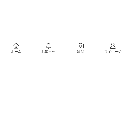
メルカリについて
ホーム
お知らせ
出品
マイページ
会社概要（運営会社）
採用情報
プレスリリース
公式ブログ
プレスキット
メルカリUS
メルカリShops
m department（エムデパ）
ヘルプ
ヘルプセンター（ガイド・お問い合わせ）
メルカリShopsでショップを開設する
メルカリShops ショップ管理画面にログイン