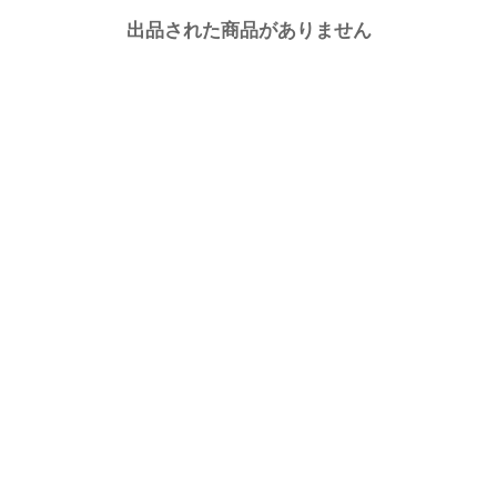
出品された商品がありません