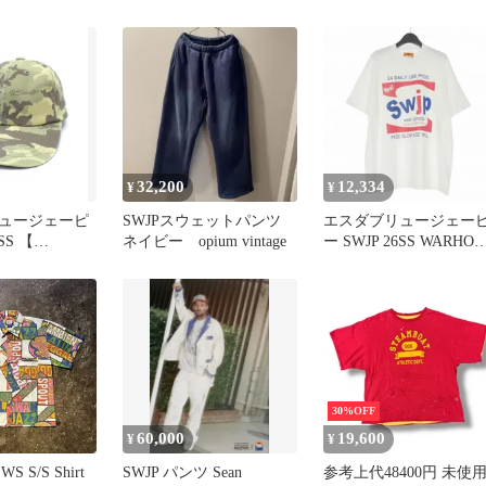
NYLON ZIP PANTS エス
無料】
ダブリュージェーピー ナ
イロン ジップ ロゴ エン
ブロイダリー パンツ ブ
ラック SW-26SS-20
32,200
12,334
¥
¥
ュージェーピ
SWJPスウェットパンツ
エスダブリュージェー
SS 【
ネイビー opium vintage
ー SWJP 26SS WARHOL
MDOWN
POSTER T-SHIRT Tシ
SW 26SS 59
ツ カットソー 半袖 M 
 デザイン 迷
ワイト 白 SW-26SS-032
h8774
30%OFF
60,000
19,600
¥
¥
WS S/S Shirt
SWJP パンツ Sean
参考上代48400円 未使