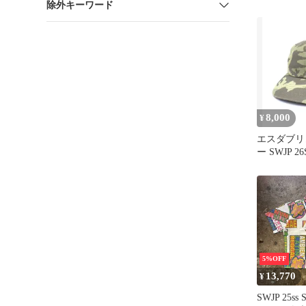
除外キーワード
bswjp300g
8,000
¥
エスダブリ
ー SWJP 26
ABERCAL
CAMO CAP 
】 カモフラ
彩 キャップ 
5%OFF
13,770
¥
SWJP 25ss S