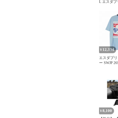
L エスダ
ピー SW-25S
Sean Woth
ン・ウェザ
柄 シャツ
12,334
¥
エスダブリ
ー SWJP 2
POSTER T
ツ カットソ
ルー 青 SW-
8,100
¥