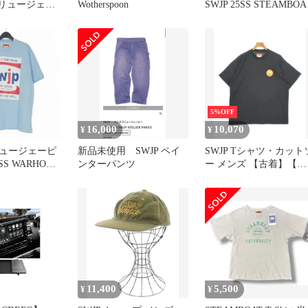
ブリュージェー
Wotherspoon
SWJP 25SS STEAMBOA
S-011 SH-06
Reversible T-Shirt リバー
erspoon ショー
シブルTシャツ 半袖カ
ースプーン 総
トソー ショーンウェザ
 新品タグ付
スプーン エスダブリュ
ジェーピー SW-25SS-00
イエロー/レッド XL
5%OFF
16,000
10,070
¥
¥
ュージェーピ
新品未使用 SWJP ペイ
SWJP Tシャツ・カット
6SS WARHOL
ンターパンツ
ー メンズ 【古着】【中
-SHIRT Tシャ
古】【送料無料】
ー 半袖 L ブ
26SS-032
11,400
5,500
¥
¥