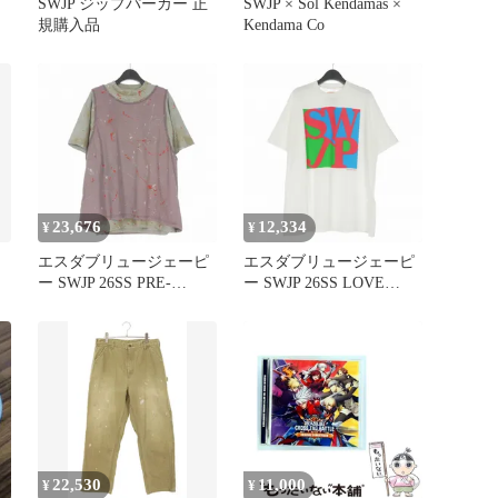
SWJP ジップパーカー 正
SWJP × Sol Kendamas ×
規購入品
Kendama Co
23,676
12,334
¥
¥
エスダブリュージェーピ
エスダブリュージェーピ
ー SWJP 26SS PRE-
ー SWJP 26SS LOVE
GAME RAYERD T-SHIRT
PARK T-SHIRT Tシャツ
Tシャツ カットソー レイ
カットソー 半袖 M ホワ
ヤード 半袖 M グレー/パ
イト 白 SW-26SS-028
ープル SW-26SS-010
22,530
11,000
¥
¥