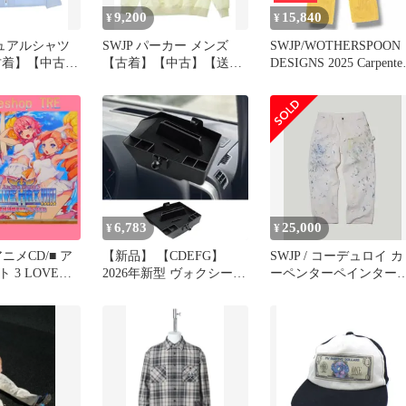
9,200
15,840
¥
¥
ジュアルシャツ
SWJP パーカー メンズ
SWJP/WOTHERSPOON
古着】【中古】
【古着】【中古】【送料
DESIGNS 2025 Carpente
】
無料】
Pants カーペンターパン
ペインターパンツ ウェザ
ースプーン デザイン SW
25SS-002 PT-02 ベージ
XL （15485M）
6,783
25,000
¥
¥
ニメCD/■ ア
【新品】 【CDEFG】
SWJP / コーデュロイ カ
 3 LOVE
2026年新型 ヴォクシー
ーペンターペインター
 愛情特盛り!!!!!
ノア 90系 コンソールボ
ンツ 定価69300円
ックス ダッシュボードト
51/+++++++J
レイ ABS素材 滑り止め設
589
計 90系ヴォクシー トレ
イ コイン収納 車内収納
ボックス 車内整理 ヴォ
クシー 90系 メーターパ