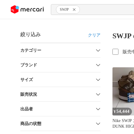
ンツにスキップ
SWJP
絞り込み
SWJ
クリア
カテゴリー
販売
ブランド
サイズ
販売状況
出品者
54,444
¥
Nike SW
商品の状態
DUNK HIG
STENCIL