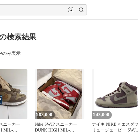
P の検索結果
中のみ表示
88,000
43,000
¥
¥
JP スニーカー
Nike SWJP スニーカー
ナイキ NIKE × エスダ
H MIL-
DUNK HIGH MIL-
リュージェーピー SWJP
STENCIL
26SS 【 SW 26SS 50