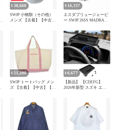
38,660
16,337
¥
¥
SWJP 小物類（その他）
エスダブリュージェーピ
r
メンズ 【古着】【中古】
ー SWJP 26SS MADRAS
ツ
【送料無料】
HIPPIE CAP マドラステ
ェック ベースボールキャ
-
ップ 帽子 F マルチカラー
ュ
SW-26SS-37
21,200
6,677
¥
¥
SWJP トートバッグ メン
【新品】 【CDEFG】
パ
ズ 【古着】【中古】【送
2026年新型 スズキ エブ
料無料】
リイda17v/da17w コンソ
ールボックス ダッシュボ
ードトレイ ABS素材 滑り
止め設計 エブリィ da17v
トレイ コイン収納 車内
収納ボックス 車内整理
エブリィワゴン メーター