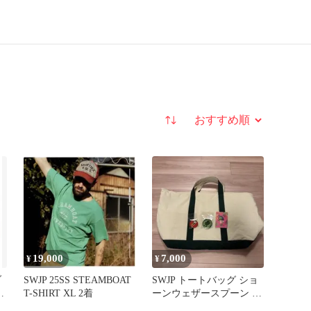
並び替え
19,000
7,000
¥
¥
ブ
SWJP 25SS STEAMBOAT
SWJP トートバッグ ショ
T-SHIRT XL 2着
ーンウェザースプーン グ
リーン