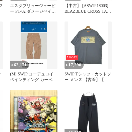
2
エスダブリュージェーピ
【中古】 [ASWJP18003]
ー PT-02 ダメージペイン
BLAZBLUE CROSS TAG
ト加工カーペンターロン
BATTLE ORIGINAL
グパンツ メンズ L
SOUNDTRACK / /
5%OFF
62,171
17,290
¥
¥
ン
(M) SWJP コーデュロイ
SWJP Tシャツ・カットソ
送
ペインティング カーペン
ー メンズ 【古着】【中
ター パンツ
古】【送料無料】