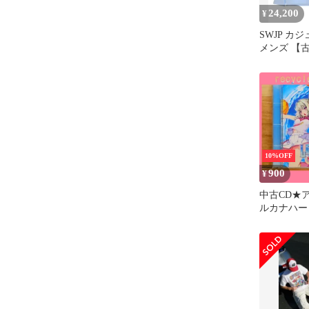
24,200
¥
SWJP カ
メンズ 【
【送料無料
10%OFF
900
¥
中古CD★ア
ルカナハート
MAX!!!!!
ドラマCD
【ASWJP140
02589】J02