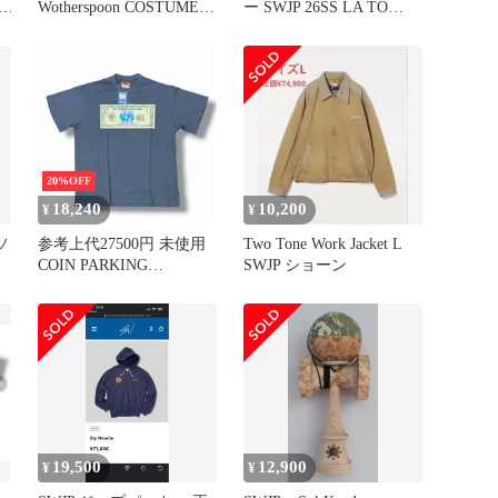
T
Wotherspoon COSTUME
ー SWJP 26SS LA TO
Ver.
TOKYO T-SHIRT Tシャ
ッ
ツ カットソー 半袖 M ホ
ー
ワイト 白 SW-26SS-027
ー
8
20%OFF
18,240
10,200
¥
¥
ソ
参考上代27500円 未使用
Two Tone Work Jacket L
COIN PARKING
SWJP ショーン
DELIVERY × SWJP 26SS
CPD T-SHIRT 半袖Tシャ
ツ ショーン・ウォザース
プーン コインパーキング
デリバリー SW-26SS-53 L
（16118M）
19,500
12,900
¥
¥