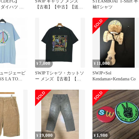
CDEFG】
SWJP キャップ メンズ
STEAMBOAT T-Shirt 半
型 ダイハツ ア
【古着】【中古】【送料
袖Tシャツ
v s710v ダッ
無料】
トレイ コンソ
ス フタ付き
滑り止め設計
ー トレイ コ
車内収納ボック
理 アトレー
メーターパネル
7,000
11,000
¥
¥
ュージェーピ
SWJP Tシャツ・カットソ
SWJP×Sol
SS LA TO
ー メンズ 【古着】【中
Kendamas×Kendama Co
SHIRT Tシャ
古】【送料無料】
ー 半袖 L ブ
26SS-027
19,000
1,980
¥
¥