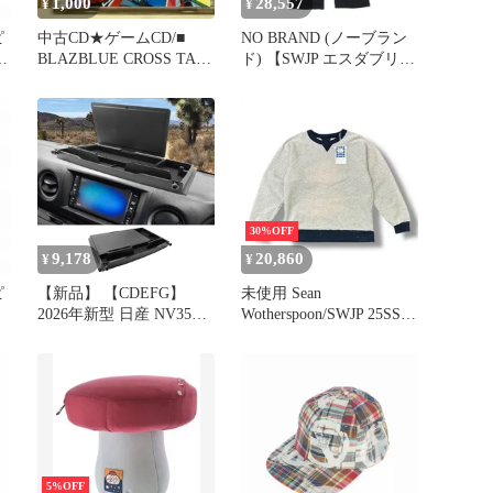
1,000
28,557
¥
¥
ピ
中古CD★ゲームCD/■
NO BRAND (ノーブラン
S
BLAZBLUE CROSS TAG
ド) 【SWJP エスダブリュ
BATTLE オリジナルサウ
ージェーピー】 スタッズ
ンドトラック
付き ストレート スウェ
【ASWJP18003/+++++++
ットパンツ グレー SW-
S70144】S70144
25FW-027-SP
30%OFF
9,178
20,860
¥
¥
ピ
【新品】 【CDEFG】
未使用 Sean
2026年新型 日産 NV350
Wotherspoon/SWJP 25SS
S
キャラバン コンソールボ
Two Tone Sweatshirt ツー
ツ
ックス ダッシュボードト
トーン スウェット トレ
ュ
レイ フタ付き ABS素材
ーナー ショーンウェザー
滑り止め設計 ャラバン
スプーン SW-25SS-019 グ
nv350 トレイ 車内収納ボ
レー XL （96951A）
ックス 車内整理 キャラ
バン E26 メーターパネル
収納ボックス 日産n
5%OFF