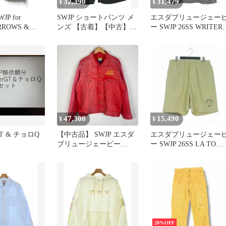
32,390
31,479
¥
¥
P for
SWJP ショートパンツ メ
エスダブリュージェー
RROWS &
ンズ 【古着】【中古】
ー SWJP 26SS WRITER
 エスダブリュー
【送料無料】
BLOCK CHAMBRAY
 デニム ワー
SHIRT w/ PAINT シャツ
ト 日本製 ブ
半袖 L グレー SW-26SS-
ウター チャコ
002
 秋冬
47,300
15,490
¥
¥
rGT & チョロQ
【中古品】 SWJP エスダ
エスダブリュージェー
ブリュージェーピー
ー SWJP 26SS LA TO
PIQUE TRACKER
TOKYO NYLON SHORT
JACKET SW-25FW-001 ピ
ショートパンツ ショー
ケ トラッカー ジャケッ
ドローコード L ベージ
ト ライトアウター 【142-
SW-26SS-024
260327-ks-02-fuzh】
20%OFF