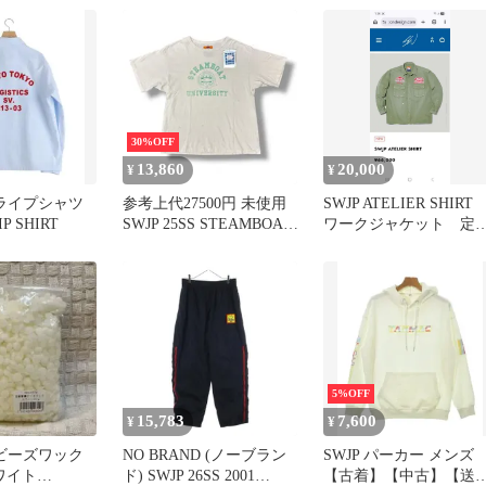
304717 221 】 ダンク ハ
イ マホガニー スニーカ
ー 51560
30%OFF
13,860
20,000
¥
¥
トライプシャツ
参考上代27500円 未使用
SWJP ATELIER SHIR
P SHIRT
SWJP 25SS STEAMBOAT
ワークジャケット 定
T-Shirt スチームボートカ
66000円
レッジTシャツ 半袖カッ
トソー エスダブリュージ
ェーピー SW-25SS-006 オ
フホワイト XL
（96948A）
5%OFF
15,783
7,600
¥
¥
国産ビーズワック
NO BRAND (ノーブラン
SWJP パーカー メンズ
ワイト
ド) SWJP 26SS 2001
【古着】【中古】【送