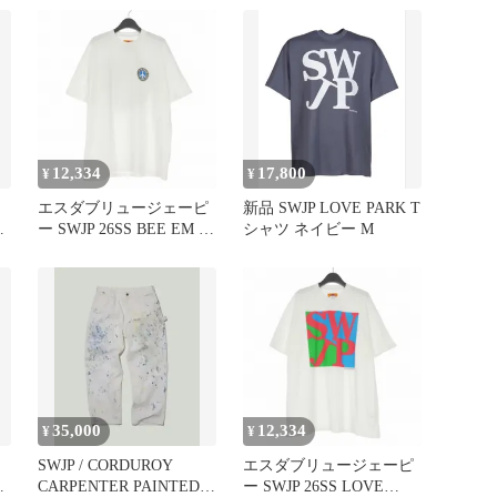
12,334
17,800
¥
¥
T
エスダブリュージェーピ
新品 SWJP LOVE PARK T
価
ー SWJP 26SS BEE EM W
シャツ ネイビー M
PEACE T-SHIRT 2 Tシャ
ツ カットソー 半袖 L ホ
ワイト 白 SW-26SS-031
35,000
12,334
¥
¥
SWJP / CORDUROY
エスダブリュージェーピ
料
CARPENTER PAINTED
ー SWJP 26SS LOVE