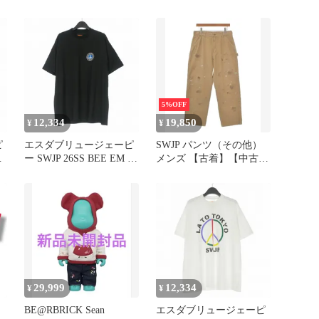
PANTS
PARK T-SHIRT Tシャツ
カットソー 半袖 XL ホワ
イト 白 SW-26SS-028
5%OFF
12,334
19,850
¥
¥
ピ
エスダブリュージェーピ
SWJP パンツ（その他）
ー SWJP 26SS BEE EM W
メンズ 【古着】【中古】
ャ
PEACE T-SHIRT 2 Tシャ
【送料無料】
ホ
ツ カットソー 半袖 L ブ
ラック 黒 SW-26SS-031
29,999
12,334
¥
¥
用
BE@RBRICK Sean
エスダブリュージェーピ