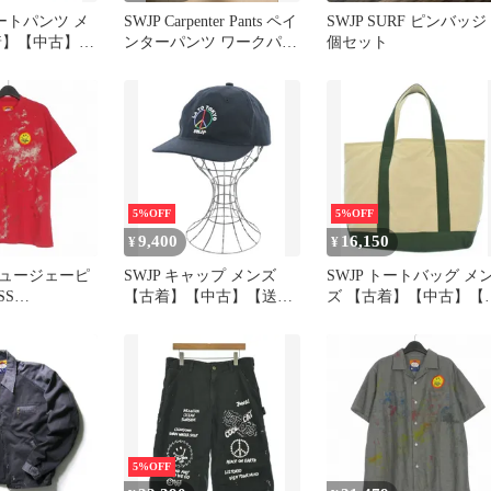
ョートパンツ メ
SWJP Carpenter Pants ペイ
SWJP SURF ピンバッジ 
着】【中古】
ンターパンツ ワークパン
個セット
】
ツ
5%OFF
5%OFF
9,400
16,150
¥
¥
ュージェーピ
SWJP キャップ メンズ
SWJP トートバッグ メ
SS
【古着】【中古】【送料
ズ 【古着】【中古】【
SE T-SHIRT
無料】
料無料】
カットソー 半袖
SW-26SS-009
5%OFF