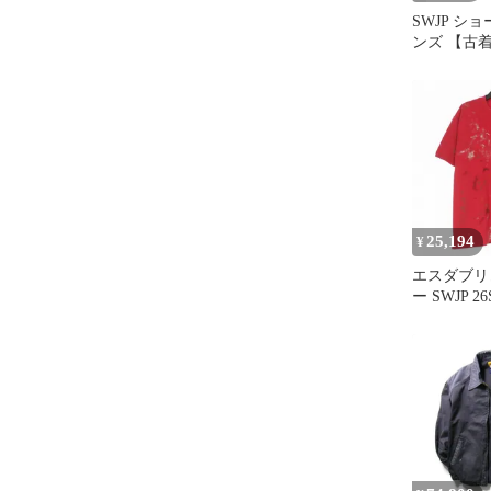
SWJP シ
ンズ 【古
【送料無料
25,194
¥
エスダブリ
ー SWJP 26
ROUGHHOU
Tシャツ 
L レッド 赤 