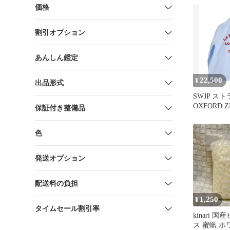
価格
割引オプション
あんしん鑑定
22,500
¥
出品形式
SWJP ス
OXFORD ZI
保証付き整備品
色
発送オプション
配送料の負担
1,250
¥
タイムセール割引率
kinari 
ス 蜜蝋 ホ