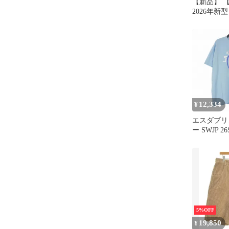
【新品】 【
2026年新
トレー s700
シュボード
ールボック
ABS素材 
新型 アトレ
イン収納 
ス 車内整
s700v 
12,334
¥
エスダブリ
ー SWJP 26
TOKYO T-
ツ カットソ
ルー 青 SW-
5%OFF
19,850
¥