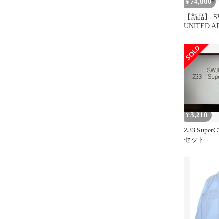
74,800
¥
【新品】 SWJ
UNITED A
SONS ／
ジェーピー
クジャケッ
ルゾン ア
ール ｜ 春
3,210
¥
Z33 Supe
セット