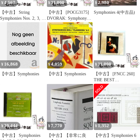
4,567
11,000
2,980
¥
¥
¥
【中古】 String
【中古】 [POCG3175]
Symphonies 4(中古品)
Symphonies Nos. 2, 3, 5,
DVORAK: Symphony
11 & 13 [import] / Felix
No.9 ”From the New
Mendelssohn-Bartholdy、
World”/ SCHUBERT:
Concerto Koln /
Symphony No.8
TELDEC
”Unfinished” / Chicago
Symphony Orchestra / De
16,868
4,059
11,000
¥
¥
¥
【中古】Symphonies
【中古】Symphonies
【中古】 [FNCC 260]
THE BEST
COLLECTION OF
GREAT SYMPHONIES
10 MENDELSSOHN:
SYMPHONIES Nos.
3&4 / /
30,444
7,770
1,352
¥
¥
¥
【中古】 Symphonies
【中古】【非常に良
【中古】Symphonies 6