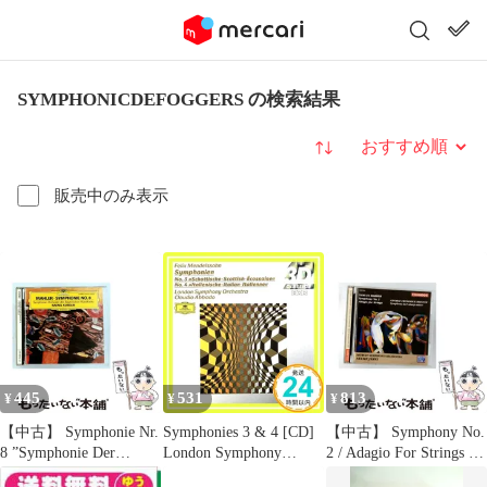
SYMPHONICDEFOGGERS の検索結果
並び替え
販売中のみ表示
445
531
813
¥
¥
¥
【中古】 Symphonie Nr.
Symphonies 3 & 4 [CD]
【中古】 Symphony No.
8 ”Symphonie Der
London Symphony
2 / Adagio For Strings /
Tausend” ・ ”Symphony
Orchestra、 Felix
Symphony In F Sharp