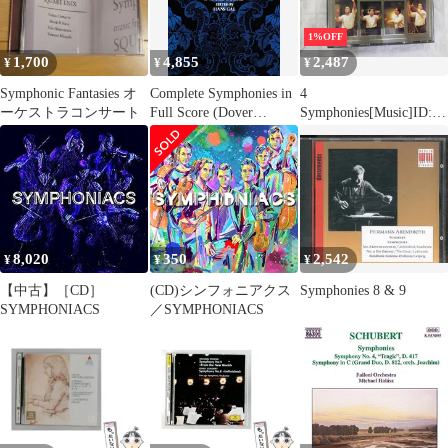
Chandos
Rundfunkch
1%OFF
1,700
4,855
2,487
¥
¥
¥
Symphonic Fantasies オ
Complete Symphonies in
4
ーケストラコンサート
Full Score (Dover
Symphonies[Music]ID:C
Orchestral Music Scores)
D_08A_1542_028943568
326_A00
8,020
350
2,542
¥
¥
¥
【中古】［CD］
(CD)シンフォニアクス
Symphonies 8 & 9
SYMPHONIACS
／SYMPHONIACS