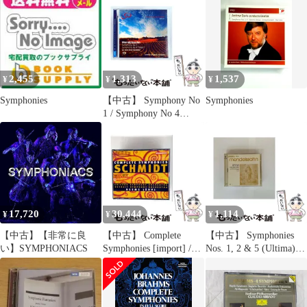
Of A Thousand” [import]
Mendelssohn; Claudio
Minor [import] / Samuel
/ Gustav Mahler、
Abbado_02
Barber、George
Symphonie-Orchester Des
Frederick Bristow、
Bayerisch
Detroit Sym
2,455
1,313
1,537
¥
¥
¥
Symphonies
【中古】 Symphony No
Symphonies
1 / Symphony No 4
’Italian’ [import] / Felix
Mendelssohn-Bartholdy、
John Eliot Gardiner、
London Symphony
Orchestra
17,720
30,444
1,114
¥
¥
¥
【中古】【非常に良
【中古】 Complete
【中古】 Symphonies
い】SYMPHONIACS
Symphonies [import] /
Nos. 1, 2 & 5 (Ultima)
Franz Schmidt、Chicago
[import] / Felix
Symphony Orchestra、
Mendelssohn-Bartholdy、
Detroit Symphony
Barbara Bonney、Edith
Orchestra、Neeme Jarvi /
Wiens、Peter Schreier、