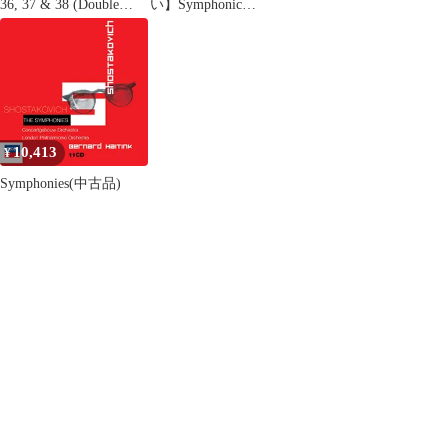
36, 37 & 38 (Double
い】Symphonic
Decker) [import] /
Fantasies-music from
Wolfgang Amadeus
SQUARE ENIX/スクウ
Mozart、Philharmonic
ェア・エニックス ゲー
Symphony Of London、
ム音楽コンサート [CD]
Erich Leinsdorf / M
10,413
¥
Symphonies(中古品)