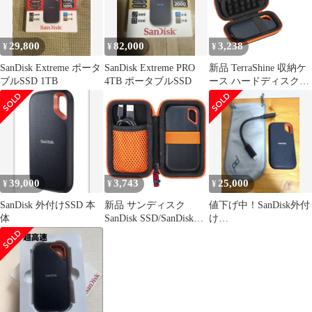
オレンジ
29,800
82,000
3,238
¥
¥
¥
SanDisk Extreme ポータ
SanDisk Extreme PRO
新品 TerraShine 収納ケ
ブルSSD 1TB
4TB ポータブルSSD
ース ハードディスク収
納 防振耐圧 ハードディ
スク保護ケース
SanDisk SSD/SanDisk
E60/E80//E81に適用 専
用収納ケース (オレン
ジブラック)
39,000
3,743
25,000
¥
¥
¥
SanDisk 外付けSSD 本
新品 サンディスク
値下げ中！SanDisk外付
体
SanDisk SSD/SanDisk
け
Portable/Extreme
SSDExtremePortable1TB
PROE81/ E61/Biwin 外
付SSD PD450 1TB専用
収納ケース（ケースの
み）-Khanka