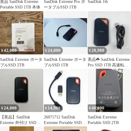
美品 SanDisk Extreme
SanDisk Extreme Pro ポ
SanDisk 1tb
Portable SSD 1TB 本体
ータブルSSD 1TB
42,000
24,800
28,980
¥
¥
¥
SanDisk Extreme ポータ
SanDisk Extreme ポータ
美品☘️ SanDisk Extreme
ブルSSD 2TB
ブルSSD 1TB
Pro SSD 1TB 高速転送
モデル
24,800
14,980
40,000
¥
¥
¥
【美品】SanDisk
26071712 SanDisk
SanDisk Extreme
Extreme 外付け SSD
Extreme Portable SSD
Portable SSD 2TB
1TB
500GB SDSSDE60-500G