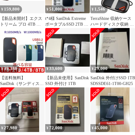
159,800
51,000
1,546
¥
¥
¥
【新品未開封】エクス
t*4様 SanDisk Extreme
TerraShine 収納ケース
トリーム プロ 4TB ポ
ポータブルSSD 2TB 本
ハードディスク収納 防
ータブルSSD V2 (爆速
体
振耐圧 ハードディスク
転送)
保護ケース SanDisk
SSD/SanDisk
E60/E80//E81に適用 専
用収納ケース (グレイ
ブラック)
39,380
33,600
29,000
¥
¥
¥
【送料無料】
【新品未使用】SanDisk
SanDisk 外付けSSD 1TB
SanDisk（サンディス
SSD 外付け 1TB
SDSSDE61-1T00-GH25
ク） SanDisk Extreme
ポータブルSSD 1TB
2TB 4TB 8TB USB3.2
Gen2 R コード:42025
27,980
72,000
45,000
¥
¥
¥