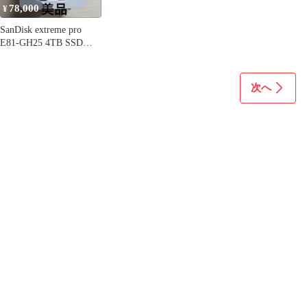
78,000
¥
SanDisk extreme pro
E81-GH25 4TB SSD最
終特価
次へ