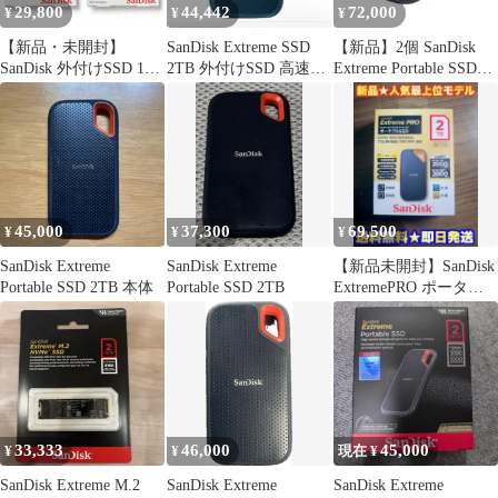
29,800
44,442
72,000
¥
¥
¥
【新品・未開封】
SanDisk Extreme SSD
【新品】2個 SanDisk
SanDisk 外付けSSD 1TB
2TB 外付けSSD 高速
Extreme Portable SSD
SDSSDE61
USB-C対応
1TB
45,000
37,300
69,500
¥
¥
¥
SanDisk Extreme
SanDisk Extreme
【新品未開封】SanDisk
Portable SSD 2TB 本体
Portable SSD 2TB
ExtremePRO ポータブ
ルSSD 2TB
33,333
46,000
45,000
¥
¥
現在 ¥
SanDisk Extreme M.2
SanDisk Extreme
SanDisk Extreme