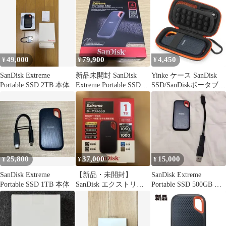
ポータブルssd
49,000
79,900
4,450
¥
¥
¥
SanDisk Extreme
新品未開封 SanDisk
Yinke ケース SanDisk
Portable SSD 2TB 本体
Extreme Portable SSD
SSD/SanDiskポータブル
4TB
SSD Portable Extreme
PRO外付に対応 サンデ
ィスク 専用保護収納携
帯用ym 8eddba15
25,800
37,000
15,000
¥
¥
¥
SanDisk Extreme
【新品・未開封】
SanDisk Extreme
Portable SSD 1TB 本体
SanDisk エクストリー
Portable SSD 500GB 本
ム 外付けポータブル
体
SSD 1TB