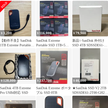
ブルSSD 1TB
SDSSDE61-1T00 ブラッ
ク 外付け USB3.2 Gen2
読出最大1050MB/秒 防
滴防塵IP65 Win Mac
PS4 PS5対応 国内正規
品
3,200
116,000
79,900
¥
¥
¥
【動作不良】SanDisk
SanDisk Extreme
新品✨SanDisk 外付け
1TB Extreme Portable
Portable SSD 1TB×5セ
SSD 4TB SDSSDE61-
SSD
ット
4T00-GH25
128,000
237,700
46,000
¥
¥
¥
SanDisk 4TB Extreme
SanDisk Extreme ポータ
★SanDisk SSD V2 2TB
Pro USB4対応 SSD
ブル SSD 8TB
SDSSDE61-2T00-GH25
++925141 B08P45YTTL