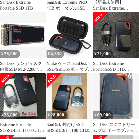
SanDisk Extreme
SanDisk Extreme PRO
【新品未使用】
Portable SSD 1TB
4TB ポータブルSSD
SanDisk Extreme
Portable SSD 2TB
26,900
4,330
21,000
¥
¥
¥
SanDisk サンディスク
Yinke ケース SanDisk
SanDisk Extreme
内蔵SSD M.2-2280 /
SSD/SanDiskポータブル
PortableSSD 1TB
Extreme Pro 1TB / PCIe
SSD Portable Extreme
SDSSDE61
Gen3 NVMe / メーカー5
PRO外付に対応 サンデ
年保証/ SDSSDXPM2-
ィスク 専用保護収納携
1T00-G25 正規品 新品
帯用（ブラック）ym
送料無料
eef9b1b1
23,000
28,000
69,000
¥
¥
¥
Extreme Portable
SanDisk 外付けSSD
SanDisk エクストリー
SDSSDE61-1T00-GH25
SDSSDE61-1T00-GH25
ムプロ ポータブル SSD
4TB