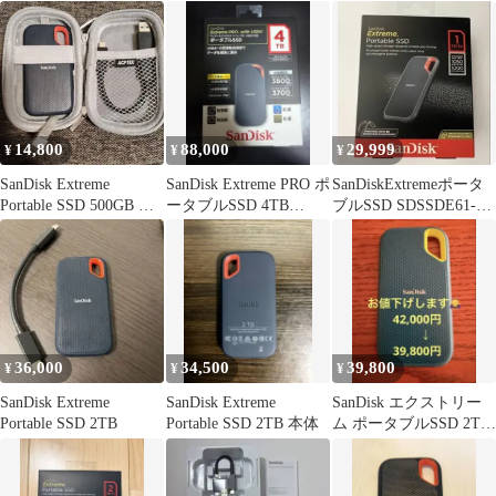
げ中✨
1TB
14,800
88,000
29,999
¥
¥
¥
SanDisk Extreme
SanDisk Extreme PRO ポ
SanDiskExtremeポータ
Portable SSD 500GB ケ
ータブルSSD 4TB
ブルSSD SDSSDE61-
ース付き
USB4
1T00-G25
36,000
34,500
39,800
¥
¥
¥
SanDisk Extreme
SanDisk Extreme
SanDisk エクストリー
Portable SSD 2TB
Portable SSD 2TB 本体
ム ポータブルSSD 2TB
本体のみ