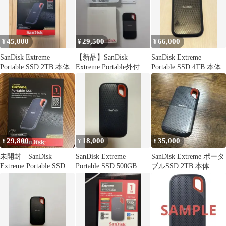
45,000
29,500
66,000
¥
¥
¥
SanDisk Extreme
【新品】SanDisk
SanDisk Extreme
Portable SSD 2TB 本体
Extreme Portable外付け
Portable SSD 4TB 本体
SSD 1TB
29,800
18,000
35,000
¥
¥
¥
未開封 SanDisk
SanDisk Extreme
SanDisk Extreme ポータ
Extreme Portable SSD
Portable SSD 500GB
ブルSSD 2TB 本体
1TB 本体