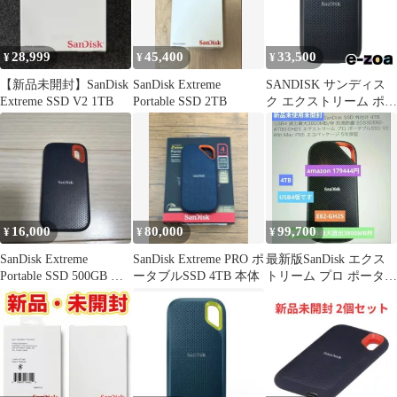
28,999
45,400
33,500
¥
¥
¥
【新品未開封】SanDisk
SanDisk Extreme
SANDISK サンディス
Extreme SSD V2 1TB
Portable SSD 2TB
ク エクストリーム ポー
タブルSSD V2 1TB
SDSSDE61-1T00-G25
(2521247)
16,000
80,000
99,700
¥
¥
¥
SanDisk Extreme
SanDisk Extreme PRO ポ
最新版SanDisk エクス
Portable SSD 500GB 本
ータブルSSD 4TB 本体
トリーム プロ ポータブ
体
ルSSD 4TB