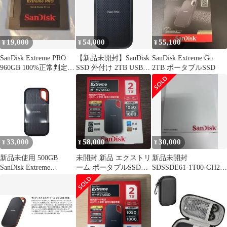
19,000
54,000
55,100
¥
¥
¥
SanDisk Extreme PRO
【新品未開封】SanDisk
SanDisk Extreme Go
960GB 100%正常判定
SSD 外付け 2TB USB
2TB ポータブルSSD
MLC
3.2 Gen2
33,000
58,000
30,000
¥
¥
¥
新品未使用 500GB
未開封 新品 エクストリ
新品未開封
SanDisk Extreme
ーム ポータブルSSD
SDSSDE61-1T00-GH25
Portable SSD
V2 2TB [SDSSDE61-
エクストリーム
SDSSDE61-500G-GH25
2T00-J25] サンディスク
ブラック サンディス
Extreme ◆管理番号
ク 外付けSSD
x5822