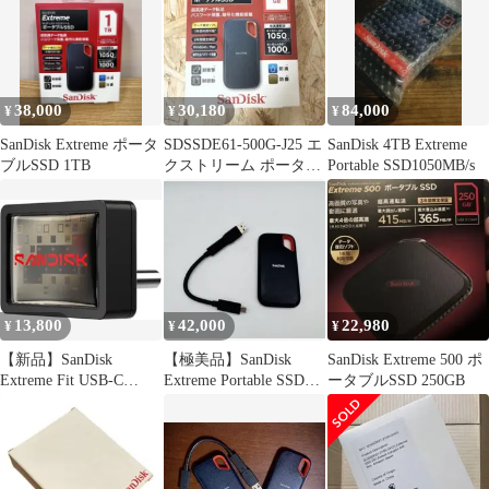
38,000
30,180
84,000
¥
¥
¥
SanDisk Extreme ポータ
SDSSDE61-500G-J25 エ
SanDisk 4TB Extreme
ブルSSD 1TB
クストリーム ポータブ
Portable SSD1050MB/s
ルSSD 500GB
13,800
42,000
22,980
¥
¥
¥
【新品】SanDisk
【極美品】SanDisk
SanDisk Extreme 500 ポ
Extreme Fit USB-C
Extreme Portable SSD
ータブルSSD 250GB
512GB
2TB