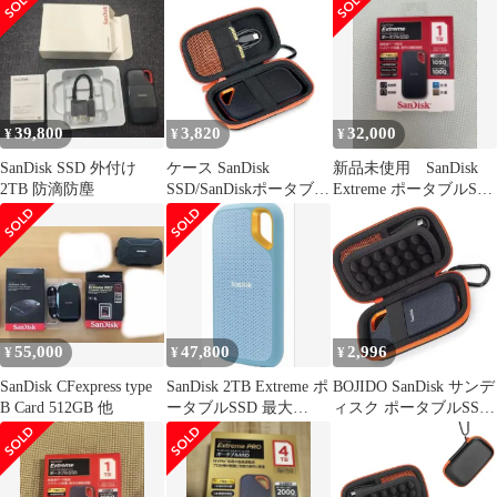
39,800
3,820
32,000
¥
¥
¥
SanDisk SSD 外付け
ケース SanDisk
新品未使用 SanDisk
2TB 防滴防塵
SSD/SanDiskポータブル
Extreme ポータブルSSD
SSD Portable Extreme
1TB
PRO 1TB 2TB 4TB
500GB外付に対応 サン
ディスク 専用保護収納
携帯用ym 630054e5
55,000
47,800
2,996
¥
¥
¥
SanDisk CFexpress type
SanDisk 2TB Extreme ポ
BOJIDO SanDisk サンデ
B Card 512GB 他
ータブルSSD 最大
ィスク ポータブルSSD
1050MB/秒
Extreme PRO E81/E61
外付け専用収納ケース
EVA耐衝撃撥水 SDカー
ドホルダー 保護バッグ