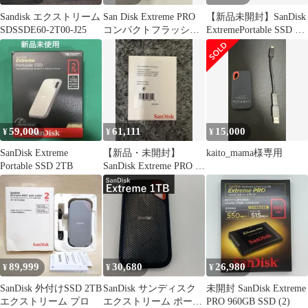
Sandisk エクストリーム
San Disk Extreme PRO
【新品未開封】SanDisk
SDSSDE60-2T00-J25
コンパクトフラッシュ
ExtremePortable SSD 1T
リーダー
2T
59,000
61,111
15,000
¥
¥
¥
SanDisk Extreme
【新品・未開封】
kaito_mama様専用
Portable SSD 2TB
SanDisk Extreme PRO ポ
ータブルSSD 2TB
89,999
30,680
26,980
¥
¥
¥
SanDisk 外付けSSD 2TB
SanDisk サンディスク
未開封 SanDisk Extreme
エクストリーム プロ
エクストリーム ポータ
PRO 960GB SSD (2)