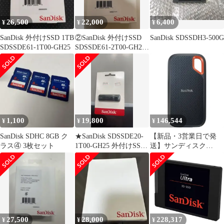
26,500
22,000
6,400
¥
¥
¥
SanDisk 外付けSSD 1TB
②SanDisk 外付けSSD
SanDisk SDSSDH3-500G
SDSSDE61-1T00-GH25
SDSSDE61-2T00-GH25
本体
1,100
19,800
146,544
¥
¥
¥
SanDisk SDHC 8GB ク
★SanDisk SDSSDE20-
【新品・3営業日で発
ラス④ 3枚セット
1T00-GH25 外付けSSD
送】サンディスク
1TB ++ 925138
SDSSDE61-2T00-J25
B0CKVL21SL
27,500
28,000
228,317
¥
¥
¥