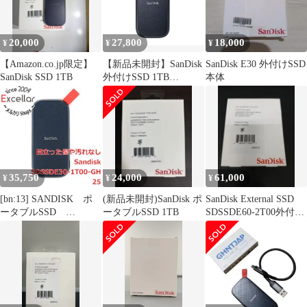
20,000
27,800
18,000
¥
¥
¥
【Amazon.co.jp限定】
【新品未開封】SanDisk
SanDisk E30 外付けSSD
SanDisk SSD 1TB
外付けSSD 1TB
本体
SDSSDE30-1T00
35,750
24,000
61,000
¥
¥
¥
[bn:13] SANDISK ポ
(新品未開封)SanDisk ポ
SanDisk External SSD
ータブルSSD
ータブルSSD 1TB
SDSSDE60-2T00外付け
SDSSDE30-1T00-
SSD
GH25 未使用