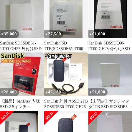
35,000
27,500
61,000
¥
¥
¥
SanDisk SDSSDE61-
SanDisk SSD
SanDisk SDSSDE60-
1T00-GH25 外付けSSD
1TB(SDSSDE61-1T00-
2T00-GH25 外付けSSD
GH25)
28,400
42,130
51,800
¥
¥
¥
【新品】SanDisk 内蔵
SanDisk 外付けSSD 2TB
【未開封】サンディス
SSD 2.5インチ
SDSSDE30-2T00-GH26
ク2TB SSD SDSSDE81-
SDSSDA-1T00-G26
2T00-GH25