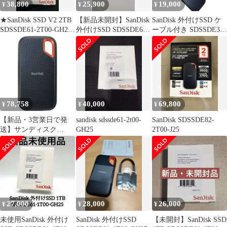
38,800
25,900
19,000
¥
¥
¥
★SanDisk SSD V2 2TB
【新品未開封】SanDisk
SanDisk 外付けSSD ケ
SDSSDE61-2T00-GH25
外付けSSD SDSSDE61-
ーブル付き SDSSDE30-
++925141 B08P45YTTL
1T00-GH25
1T00-GH26
78,758
40,000
69,800
¥
¥
¥
【新品・3営業日で発
sandisk sdssde61-2t00-
SanDisk SDSSDE82-
送】サンディスク
GH25
2T00-J25
SDSSDE61-1T00-J25
27,000
28,000
26,000
¥
¥
¥
未使用SanDisk 外付け
SanDisk 外付けSSD
【未開封】SanDisk SSD