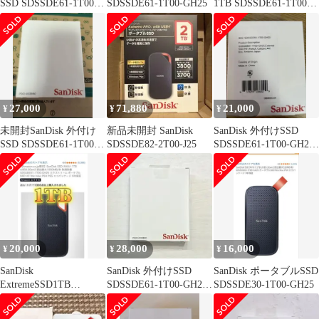
SSD SDSSDE61-1T00-
SDSSDE61-1T00-GH25
1TB SDSSDE61-1T00-
GH25
GH25
27,000
71,880
21,000
¥
¥
¥
未開封SanDisk 外付け
新品未開封 SanDisk
SanDisk 外付けSSD
SSD SDSSDE61-1T00-
SDSSDE82-2T00-J25
SDSSDE61-1T00-GH25
GH25
1TB
20,000
28,000
16,000
¥
¥
¥
SanDisk
SanDisk 外付けSSD
SanDisk ポータブルSSD
ExtremeSSD1TB
SDSSDE61-1T00-GH25
SDSSDE30-1T00-GH25
SDSSDE61-1T00-GH25
本体