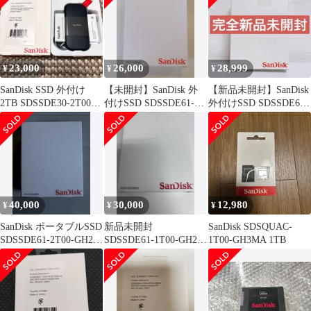
23,000
26,000
28,999
¥
¥
¥
SanDisk SSD 外付け
【未開封】SanDisk 外
【新品未開封】SanDisk
2TB SDSSDE30-2T00-
付けSSD SDSSDE61-
外付けSSD SDSSDE61-
GH26
1T00-GH25②
1T00-GH25
40,000
30,000
12,980
¥
¥
¥
SanDisk ポータブルSSD
新品未開封
SanDisk SDSQUAC-
SDSSDE61-2T00-GH25
SDSSDE61-1T00-GH25
1T00-GH3MA 1TB
箱に汚有
エクストリーム