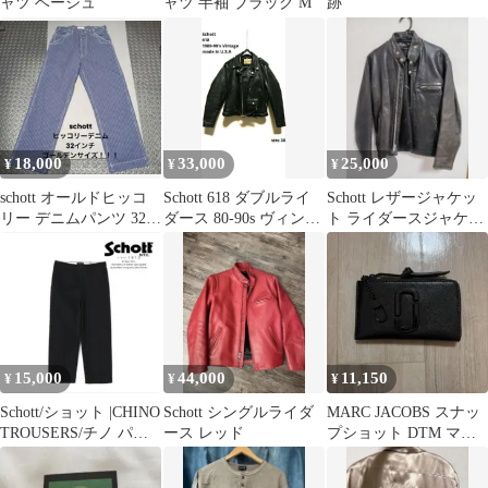
ャツ ベージュ
ャツ 半袖 ブラック M
跡
18,000
33,000
25,000
¥
¥
¥
schott オールドヒッコ
Schott 618 ダブルライ
Schott レザージャケッ
リー デニムパンツ 32イ
ダース 80-90s ヴィンテ
ト ライダースジャケッ
ンチ ゴールデンサイ
ージ 38
ト
ズ
15,000
44,000
11,150
¥
¥
¥
Schott/ショット |CHINO
Schott シングルライダ
MARC JACOBS スナッ
TROUSERS/チノ パン
ース レッド
プショット DTM マル
ツ 32
チウォレット 新品 正規
品