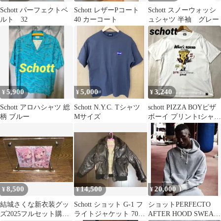
Schott パーフェクトベ
Schott レザーPコート
Schott スノーウォッシ
ルト 32
40 カーコート
ュシャツ 半袖 グレー
5,900
5,000
3,240
¥
¥
¥
Schott アロハシャツ 総
Schott N.Y.C. Tシャツ
schott PIZZA BOYピザ
柄 ブルー
Mサイズ
ボーイ プリントtシャツ
ホワイト M
8,500
14,500
20,000
¥
¥
¥
結城さくな新衣装グッ
Schott ショット G-1 フ
ショットPERFECTO
ズ2025フルセット購入
ライトジャケット 70s
AFTER HOOD SWEAT/