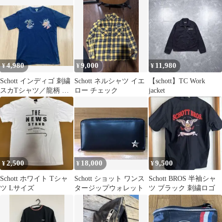
特典ツーショットカー
レザージャケット38
パーフェクトパーカー
ド スタンド付き
4,980
9,000
11,980
¥
¥
¥
Schott インディゴ 刺繍
Schott ネルシャツ イエ
【schott】TC Work
スカTシャツ／龍柄 刺
ロー チェック
jacket
繍シャツ ショット
2,500
18,000
9,500
¥
¥
¥
Schott ホワイト Tシャ
Schott ショット ワンス
Schott BROS 半袖シャ
ツ Lサイズ
タージップウォレット
ツ ブラック 刺繍ロゴ