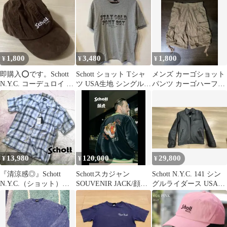
1,800
3,480
1,800
¥
¥
¥
即購入⭕️です。Schott
Schott ショット Tシャ
メンズ カーゴショット
N.Y.C. コーデュロイ キ
ツ USA生地 シングルス
パンツ カーゴハーフパ
ャップ ブラウン
テッチ L 日本製
ンツ
13,980
120,000
29,800
¥
¥
¥
『清涼感◎』Schott
Schottスカジャン
Schott N.Y.C. 141 シン
N.Y.C.（ショット）オ
SOUVENIR JACK/顔
グルライダース USA製
ンブレチェックシャツ
虎 M 土日限定 1万
サイズ36
半袖
円引き