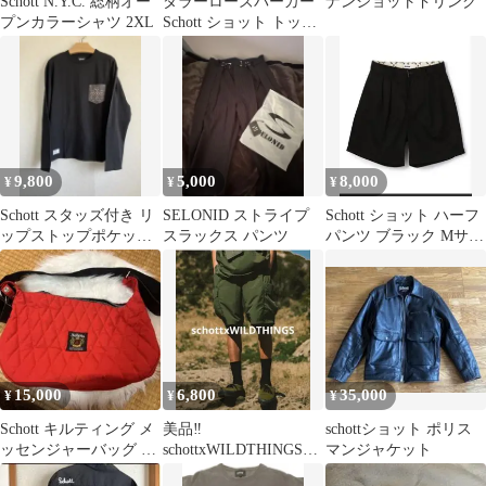
Schott N.Y.C. 総柄オー
ダラーローズパーカー
ナンショットドリンク
プンカラーシャツ 2XL
Schott ショット トップ
ス パーカー・フーディ
ー
9,800
5,000
8,000
¥
¥
¥
Schott スタッズ付き リ
SELONID ストライプ
Schott ショット ハーフ
ップストップポケット
スラックス パンツ
パンツ ブラック Mサイ
ロングスリーブTシャ
ズ
ツ
15,000
6,800
35,000
¥
¥
¥
Schott キルティング メ
美品‼️
schottショット ポリス
ッセンジャーバッグ レ
schottxWILDTHINGSカ
マンジャケット
ッド
ーゴショーツ