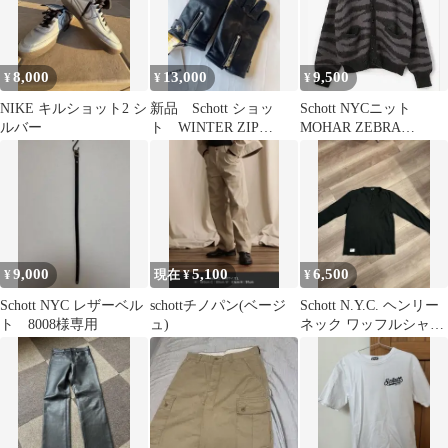
8,000
13,000
9,500
¥
¥
¥
NIKE キルショット2 シ
新品 Schott ショッ
Schott NYCニット
ルバー
ト ⁠WINTER ZIP
MOHAR ZEBRA
GLOVE 日本製
CARDIGAN値下げ中で
す‼️
9,000
5,100
6,500
¥
現在 ¥
¥
Schott NYC レザーベル
schottチノパン(ベージ
Schott N.Y.C. ヘンリー
ト 8008様専用
ュ)
ネック ワッフルシャツ
ブラック L