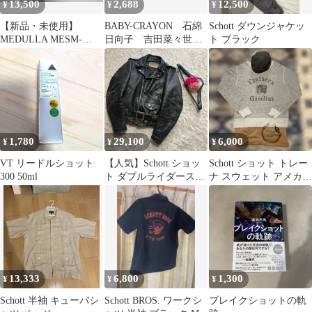
13,500
2,688
12,500
¥
¥
¥
【新品・未使用】
BABY-CRAYON 石綿
Schott ダウンジャケッ
MEDULLA MESM-
日向子 吉田菜々世
ト ブラック
N142-1 スカルプエアシ
ツーショット ワイド
ョット
チェキ
1,780
29,100
6,000
¥
¥
¥
VT リードルショット
【人気】Schott ショッ
Schott ショット トレー
300 50ml
ト ダブルライダースジ
ナ スウェット アメカジ
ャケット 618 ヴィンテ
バイク ビンテージ
ージ
13,333
6,800
1,300
¥
¥
¥
Schott 半袖 キューバシ
Schott BROS. ワークシ
ブレイクショットの軌