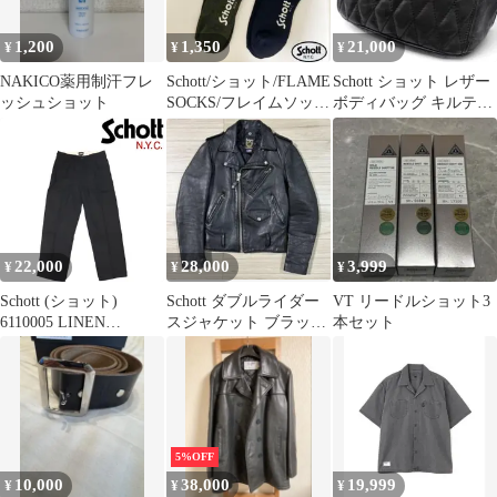
1,200
1,350
21,000
¥
¥
¥
NAKICO薬用制汗フレ
Schott/ショット/FLAME
Schott ショット レザー
ッシュショット
SOCKS/フレイムソック
ボディバッグ キルティ
ス2
ング 黒
22,000
28,000
3,999
¥
¥
¥
Schott (ショット)
Schott ダブルライダー
VT リードルショット3
6110005 LINEN
スジャケット ブラック
本セット
TROUSERS リネン ト
32
ラウザー スラックスパ
ンツ 全2色 ブラック 34
インチ
5%OFF
10,000
38,000
19,999
¥
¥
¥