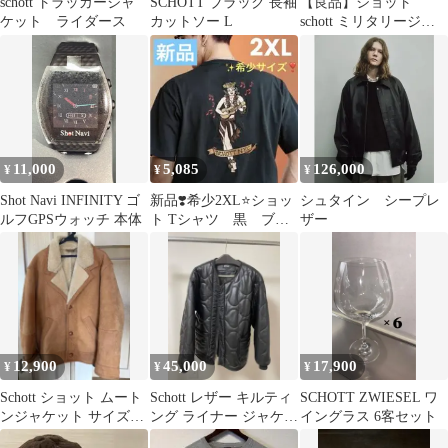
schott トラッカージャ
SCHOTT ブラック 長袖
【良品】ショット
ケット ライダース
カットソー L
schott ミリタリージャ
ケット 春夏 40 日本製
11,000
5,085
126,000
¥
¥
¥
Shot Navi INFINITY ゴ
新品❣️希少2XL⭐️ショッ
シュタイン シープレ
ルフGPSウォッチ 本体
ト Tシャツ 黒 ブラ
ザー
ック バックプリント
フラガール
12,900
45,000
17,900
¥
¥
¥
Schott ショット ムート
Schott レザー キルティ
SCHOTT ZWIESEL ワ
ンジャケット サイズ42
ング ライナー ジャケッ
イングラス 6客セット
ブラウン USA製
ト ブラック/L