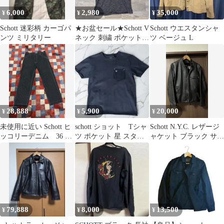
6,000
2,980
35,000
¥
¥
¥
Schott 迷彩柄 カーゴパ
★お盆セール★Schott V
Schott ウエスタンシャ
ンツ ミリタリー
ネック 刺繍 ポケットT
ツ ベージュ L
シャツ グレー S
28,888
5,900
20,000
¥
¥
¥
未使用に近い Schott ヒ
schott ショット Tシャ
Schott N.Y.C. レザージ
ッコリーデニム 36 ブ
ツ ポケット 星 スタッ
ャケット ブラック サイ
ラック
ズ
ズ34
79,888
8,000
13,500
¥
¥
¥