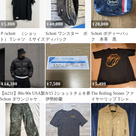
5,000
40,000
20,000
¥
¥
¥
Ｐ/schott （ショッ
Schott ワンスター ボ
Schott ボディーバッ
ト） Tシャツ Lサイズ
ディバック
ク 本革 黒
14,380
7,500
5,499
¥
¥
¥
【m211】80s-90s USA製
8/15 2ショットチェキ券
The Rolling Stones ファ
Schott ダウンジャケッ
伊勢鈴蘭
イヤーリップ Tシャツ
ト ブラックM
ヴィンテージ90