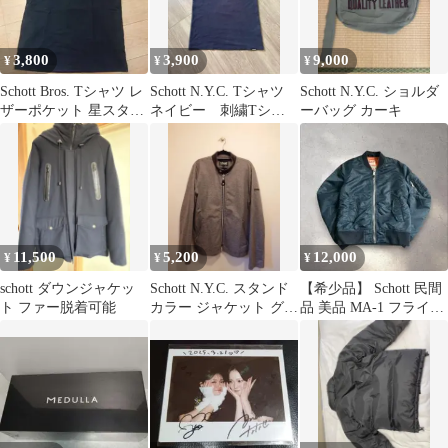
3,800
3,900
9,000
¥
¥
¥
Schott Bros. Tシャツ レ
Schott N.Y.C. Tシャツ
Schott N.Y.C. ショルダ
ザーポケット 星スタッ
ネイビー 刺繍Tシャ
ーバッグ カーキ
ズ ショット
ツ
11,500
5,200
12,000
¥
¥
¥
schott ダウンジャケッ
Schott N.Y.C. スタンド
【希少品】 Schott 民間
ト ファー脱着可能
カラー ジャケット グレ
品 美品 MA-1 フライト
ー M
ジャケット ショット