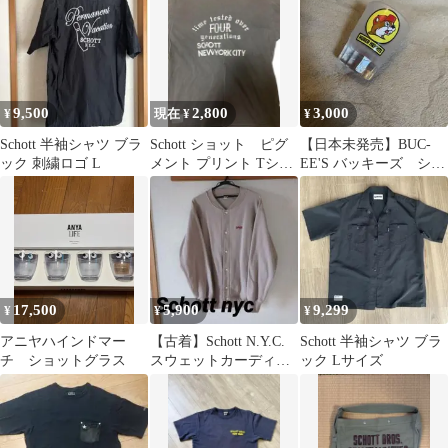
9,500
2,800
3,000
¥
現在 ¥
¥
Schott 半袖シャツ ブラ
Schott ショット ピグ
【日本未発売】BUC-
ック 刺繍ロゴ L
メント プリント Tシャ
EE'S バッキーズ ショ
ツ ブラック Lサイ
ットグラス
ズ
17,500
5,900
9,299
¥
¥
¥
アニヤハインドマー
【古着】Schott N.Y.C.
Schott 半袖シャツ ブラ
チ ショットグラス
スウェットカーディガ
ック Lサイズ
ン XL