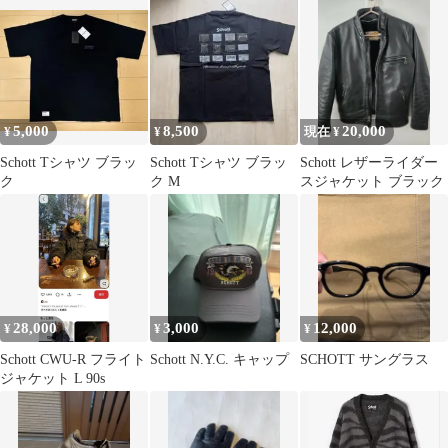
ウター 38 ショット
5,000
8,500
20,000
¥
¥
現在 ¥
Schott Tシャツ ブラッ
Schott Tシャツ ブラッ
Schott レザーライダー
ク
ク M
スジャケット ブラック
28,000
3,000
12,000
¥
¥
¥
Schott CWU-R フライト
Schott N.Y.C. キャップ
SCHOTT サングラス
ジャケット L 90s