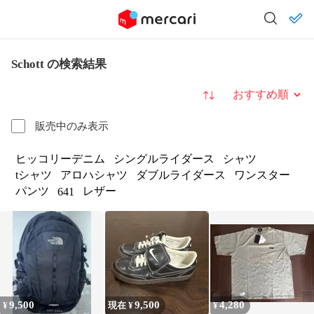
Schott の検索結果
並び替え
販売中のみ表示
ヒッコリーデニム
シングルライダース
シャツ
tシャツ
アロハシャツ
ダブルライダース
ワンスター
パンツ
レザー
641
9,500
9,500
4,280
¥
現在 ¥
¥