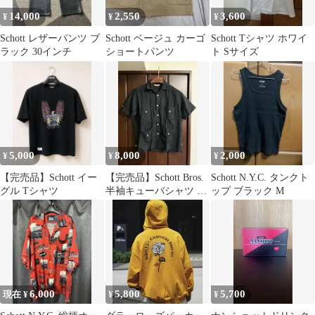
14,000
2,550
3,600
¥
¥
¥
Schott レザーパンツ ブ
Schott ベージュ カーゴ
Schott Tシャツ ホワイ
ラック 30インチ
ショートパンツ
ト Sサイズ
5,000
8,000
2,000
¥
¥
¥
【完売品】Schott イー
【完売品】Schott Bros.
Schott N.Y.C. タンクト
グル Tシャツ
半袖キューバシャツ ブ
ップ ブラック M
ラック
6,000
5,800
5,700
現在 ¥
¥
¥