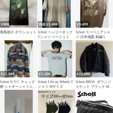
888
1,400
9,499
¥
現在 ¥
¥
巻島裕介 ポラショット
Schott ヘンリーネック
Schott スーベニアシャ
Tシャツ ベージュ L
ツ 日本地図 刺繍 L
12,000
5,200
12,000
¥
¥
¥
Schott N.Y.C. チェック
Schott Life on Wheels T
Schott BROS. ダウンジ
柄 シャギーシャツ Lサ
シャツ Mサイズ
ャケット ブラック Mサ
イズ
イズ