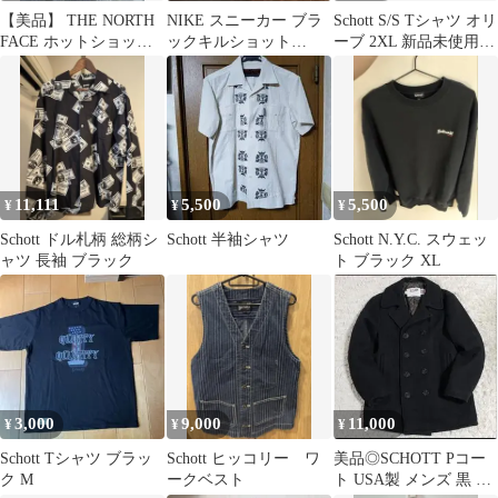
【美品】 THE NORTH
NIKE スニーカー ブラ
Schott S/S Tシャツ オリ
FACE ホットショッ
ックキルショット
ーブ 2XL 新品未使用
ト リュック ノース
2premium
訳アリ
フェイス
11,111
5,500
5,500
¥
¥
¥
Schott ドル札柄 総柄シ
Schott 半袖シャツ
Schott N.Y.C. スウェッ
ャツ 長袖 ブラック
ト ブラック XL
3,000
9,000
11,000
¥
¥
¥
Schott Tシャツ ブラッ
Schott ヒッコリー ワ
美品◎SCHOTT Pコー
ク M
ークベスト
ト USA製 メンズ 黒 ア