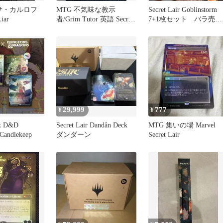
イサ・カルロフ
MTG 不気味な教示
Secret Lair Goblinstorm
Liar
者/Grim Tutor 英語 Secret
7+1枚セット バラ売り
lair
可
29,999
777
¥
¥
 x D&D
Secret Lair Dandân Deck
MTG 集いの場 Marvel
 Candlekeep
ダンダーン
Secret Lair