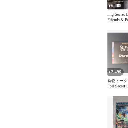
6,888
¥
mtg Secret L
Friends & F
2,499
¥
食物トークン/
Foil Secret