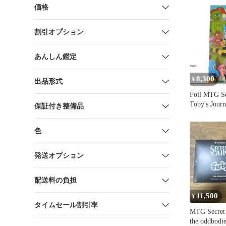
価格
割引オプション
あんしん鑑定
8,300
¥
出品形式
Foil MTG Se
Toby's Jour
保証付き整備品
色
発送オプション
配送料の負担
11,500
¥
タイムセール割引率
MTG Secret 
the oddbodie