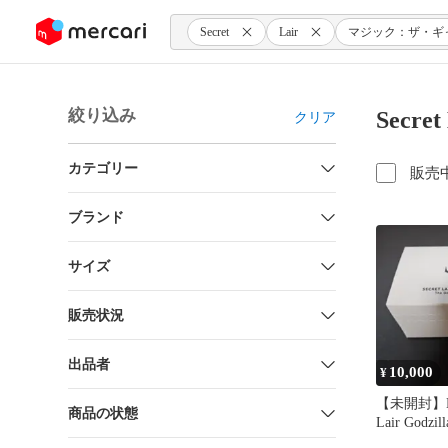
ンツにスキップ
Secret
Lair
マジック：ザ・ギ
絞り込み
Sec
クリア
カテゴリー
販売
ブランド
サイズ
販売状況
出品者
10,000
¥
【未開封】MT
商品の状態
Lair Godzill