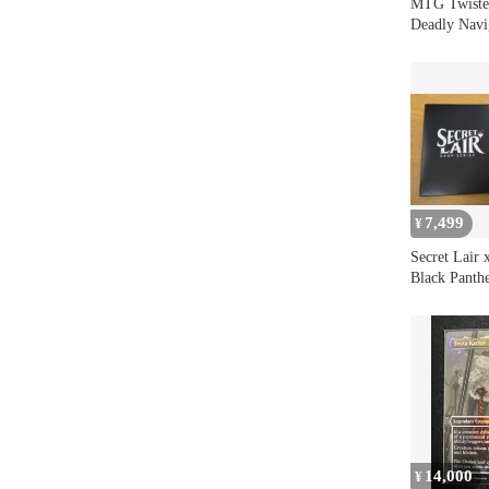
MTG Twiste
Deadly Navi
7,499
¥
Secret Lai
Black Pant
14,000
¥