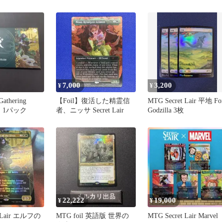
7,000
3,200
¥
¥
Gathering
【Foil】復活した精霊信
MTG Secret Lair 平地 Foi
ir 1パック
者、ニッサ Secret Lair
Godzilla 3枚
22,222
19,000
¥
¥
etLair エルフの
MTG foil 英語版 世界の
MTG Secret Lair Marvel