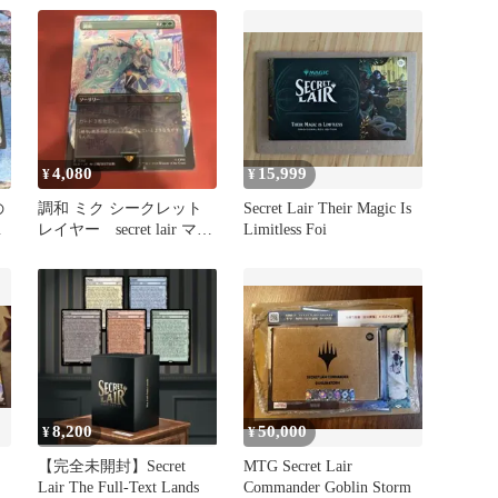
4,080
15,999
¥
¥
の
調和 ミク シークレット
Secret Lair Their Magic Is
ン
レイヤー secret lair マジ
Limitless Foi
ックザギャザリング
8,200
50,000
¥
¥
【完全未開封】Secret
MTG Secret Lair
Lair The Full-Text Lands
Commander Goblin Storm