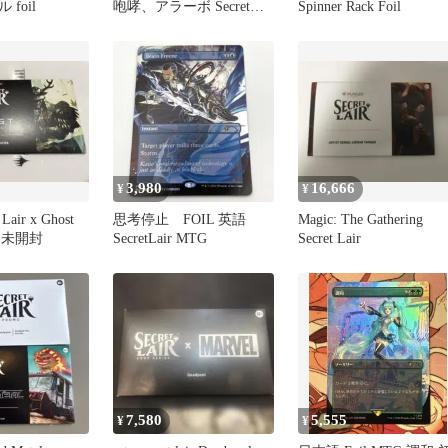
foil
咆哮、アラーボ Secret
Spinner Rack Foil
Lair SLD
3,980
16,666
¥
¥
Lair x Ghost
思考停止 FOIL 英語
Magic: The Gathering
ma 未開封
SecretLair MTG
Secret Lair
7,580
5,555
¥
¥