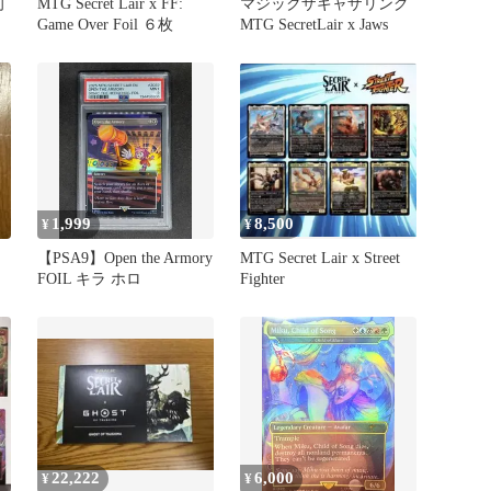
初
MTG Secret Lair x FF:
マジックザギャザリング
Game Over Foil ６枚
MTG SecretLair x Jaws
1,999
8,500
¥
¥
【PSA9】Open the Armory
MTG Secret Lair x Street
FOIL キラ ホロ
Fighter
22,222
6,000
¥
¥