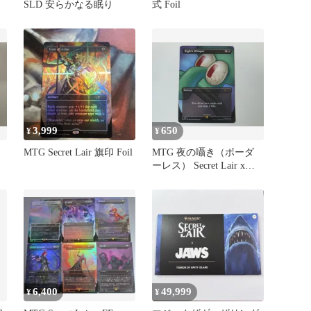
SLD 安らかなる眠り
式 Foil
3,999
650
¥
¥
MTG Secret Lair 旗印 Foil
MTG 夜の囁き（ボーダ
ーレス） Secret Lair x
SpongeBob 英語 1枚
6,400
49,999
¥
¥