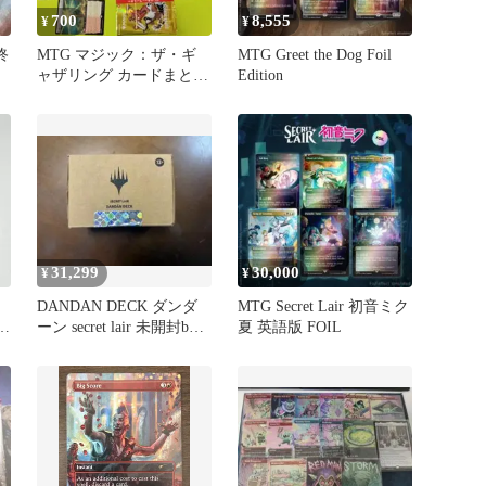
700
8,555
¥
¥
終
MTG マジック：ザ・ギ
MTG Greet the Dog Foil
ャザリング カードまとめ
Edition
売り 15枚セット
31,299
30,000
¥
¥
DANDAN DECK ダンダ
MTG Secret Lair 初音ミク
ダー
ーン secret lair 未開封box
夏 英語版 FOIL
MTG