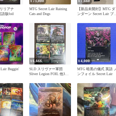
73,000
7,660
¥
¥
リリアナ
MTG Secret Lair Raining
【新品未開封】MTG ダ
r英語版foil
Cats and Dogs
ンダーン Secret Lair プ
イマット 一点
6,666
4,000
¥
¥
Lair Buggin'
SLD スリヴァー軍団
MTG 暗黒の儀式 英語 
Sliver Legion FOIL 他3枚
ンフォイル Secret Lair
セット