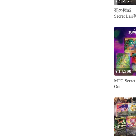
2,555
¥
死の権威、
Secret Lai
13,500
¥
MTG Secret 
Out