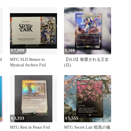
7,999
300
¥
¥
l
MTG SLD Return to
【SLD】敬愛される王女
Mystical Archive Foil
(日)
3,333
5,555
¥
¥
MTG Rest in Peace Foil
MTG Secret Lair 暗黒の儀