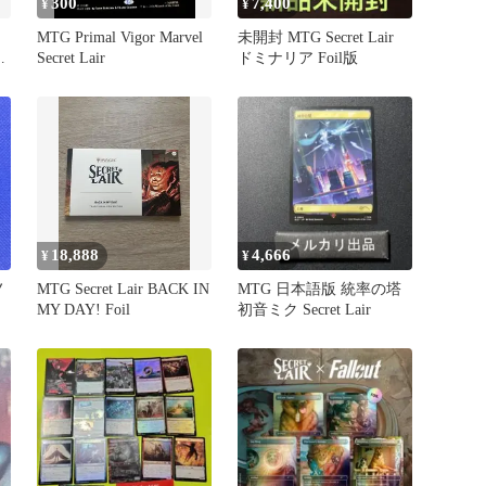
300
7,400
¥
¥
MTG Primal Vigor Marvel
未開封 MTG Secret Lair
レ
Secret Lair
ドミナリア Foil版
18,888
4,666
¥
¥
ノ
MTG Secret Lair BACK IN
MTG 日本語版 統率の塔
MY DAY! Foil
初音ミク Secret Lair