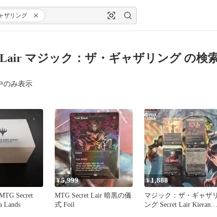
ャザリング
ret Lair マジック：ザ・ギャザリング の検
中のみ表示
5,999
1,888
¥
¥
G Secret
MTG Secret Lair 暗黒の儀
マジック：ザ・ギャザ
a Lands
式 Foil
ング Secret Lair Kieran
Yanner