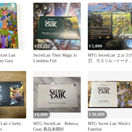
22,222
5,000
¥
¥
cret Lair
SecretLair Their Magic Is
MTG SecretLair エルフ
ney Gary
Limitless Foil
刃、ラスリル +トーク
Foil セット
6,000
30,000
¥
¥
Lair x furby
MTG SecretLair : Rebecca
MTG Secret Lair Witch's
s
Guay 新品未開封
Familiar