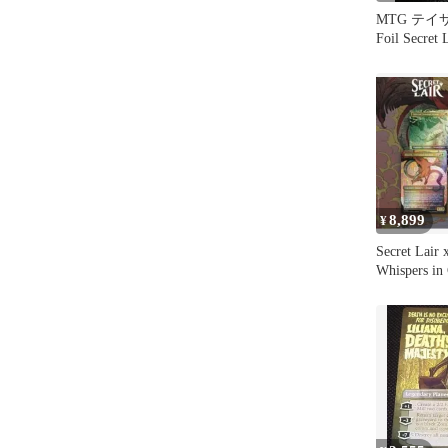
MTG テ
Foil Secret 
8,899
¥
Secret Lair
Whispers in