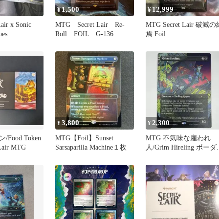
1,500
12,999
¥
¥
air x Sonic
MTG Secret Lair Re-
MTG Secret Lair 破滅の
oes
Roll FOIL G-136
焉 Foil
3,800
2,300
¥
¥
Food Token
MTG【Foil】Sunset
MTG 不気味な雇われ
 Lair MTG
Sarsaparilla Machine１枚
人/Grim Hireling ボー
レス 1枚 SLD