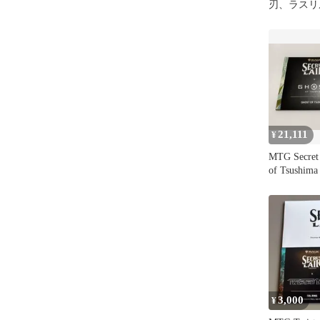
刃、ラスリル 
21,111
¥
MTG Secret 
of Tsushi
3,000
¥