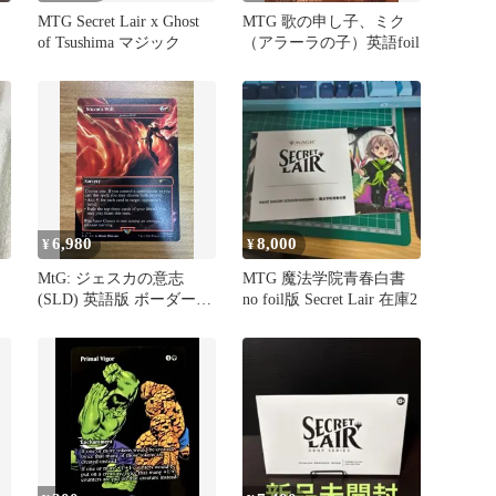
MTG Secret Lair x Ghost
MTG 歌の申し子、ミク
of Tsushima マジック
（アラーラの子）英語foil
6,980
8,000
¥
¥
MtG: ジェスカの意志
MTG 魔法学院青春白書
(SLD) 英語版 ボーダーレ
no foil版 Secret Lair 在庫2
ス版