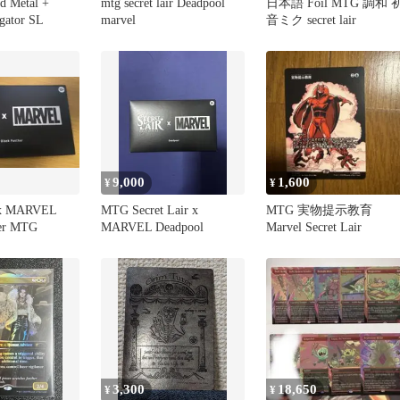
d Metal +
mtg secret lair Deadpool
日本語 Foil MTG 調和 
gator SL
marvel
音ミク secret lair
9,000
1,600
¥
¥
r x MARVEL
MTG Secret Lair x
MTG 実物提示教育
her MTG
MARVEL Deadpool
Marvel Secret Lair
3,300
18,650
¥
¥