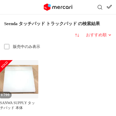
Seenda タッチパッド トラックパッド の検索結果
並び替え
販売中のみ表示
799
¥
SANWA SUPPLY タッ
チパッド 本体