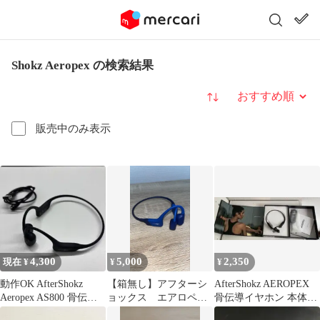
Shokz Aeropex の検索結果
並び替え
販売中のみ表示
4,300
5,000
2,350
現在 ¥
¥
¥
動作OK AfterShokz
【箱無し】アフターシ
AfterShokz AEROPEX
Aeropex AS800 骨伝導
ョックス エアロペク
骨伝導イヤホン 本体
イヤホン
ス
ジャンク品