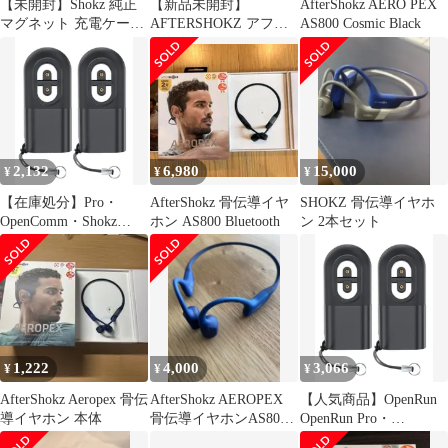
【未開封】Shokz 純正
【新品未開封】
AfterShokz AERO PEX
マグネット 充電ケーブ
AFTERSHOKZ アフタ
AS800 Cosmic Black
ル
ーショックス
AEROPEX PLAY
2,132
6,980
15,000
¥
¥
¥
【在庫処分】Pro・
AfterShokz 骨伝導イヤ
SHOKZ 骨伝導イヤホ
OpenComm・Shokz
ホン AS800 Bluetooth
ン 2本セット
OpenRun OpenRun
Aeropex・Shokz Mini骨
伝導イヤホンとの互換
性あり OpenRun・Shokz
（2個セット）Shokz充
電ケーブル対応USB-C
変換アダプター、Shokz
1,222
4,000
3,066
¥
¥
¥
AfterShokz Aeropex 骨伝
AfterShokz AEROPEX
【人気商品】OpenRun
導イヤホン 本体
骨伝導イヤホンAS800
OpenRun Pro・
ブルーエクリプス
OpenComm・Shokz Mini