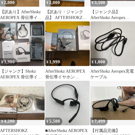
2,000
2,000
3,500
¥
¥
¥
【訳あり】AfterShokz
【訳あり・ジャンク
【ジャンク品】
AEROPEX 骨伝導イヤ
品】 AFTERSHOKZ骨
AfterShokz Aeropex
ホン 本体
伝導イアホン本体
AS800 骨伝導イヤホン
3,980
1,999
1,000
¥
¥
¥
【ジャンク】Shokz
AfterShokz AEROPEX
AfterShokz Aeropex充電
AEROPEX 骨伝導イヤ
骨伝導イヤホン
ケーブル
ホン 付属品完備 動作確
AS800（ジャンク）
認済
4,200
5,500
7,499
¥
¥
¥
AFTERSHOKZ
■AfterShokz AEROPEX
【付属品完備】