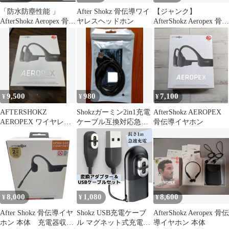
「防水防塵性能 」
After Shokz 骨伝導ワイ
【ジャンク】
AfterShokz Aeropex 骨伝
ヤレスヘッドホン
AfterShokz Aeropex 骨伝
導イヤホンGrey
導イヤホン 付属品付き
9,500
980
7,100
¥
¥
¥
AFTERSHOKZ
Shokzガーミン2in1充電
AfterShokz AEROPEX
AEROPEX ワイヤレス
ケーブル互換対応急速
骨伝導イヤホン
骨伝導イヤホン
充電USBケーブル対応
8,000
1,080
8,600
¥
¥
¥
After Shokz 骨伝導イヤ
Shokz USB充電ケーブ
AfterShokz Aeropex 骨伝
ホン 本体 充電器収納
ル マグネット式充電ケ
導イヤホン 本体