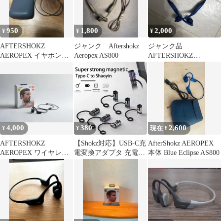
950
1,800
2,000
¥
¥
¥
AFTERSHOKZ
ジャンク Aftershokz
ジャンク品
AEROPEX イヤホンケ
Aeropex AS800
AFTERSHOKZ
ース 充電ケーブル
AEROPEX 骨伝導イヤ
ホン
4,000
380
2,600
¥
¥
現在 ¥
AFTERSHOKZ
【Shokz対応】USB-C充
AfterShokz AEROPEX
AEROPEX ワイヤレス
電変換アダプタ 充電器
本体 Blue Eclipse AS800
骨伝導イヤフォン
｜2Pin/4Pin選択｜骨伝
導ヘッドホン用｜ゴム
紐付き・3色（グレー/
パープル/シルバー）｜
Aeropex・OpenRun・
OpenSwim対応｜ショッ
クス AfterShokz