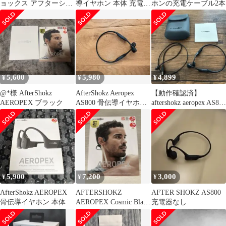
ョックス アフターショ
導イヤホン 本体 充電ケ
ホンの充電ケーブル2本
ックス 充電ケーブル 充
ーブル付き
電器 1m
5,600
5,980
4,899
¥
¥
¥
@*様 AfterShokz
AfterShokz Aeropex
【動作確認済】
AEROPEX ブラック
AS800 骨伝導イヤホン
aftershokz aeropex AS800
ブラック
骨伝導イヤホン黒
5,900
7,200
3,000
¥
¥
¥
AfterShokz AEROPEX
AFTERSHOKZ
AFTER SHOKZ AS800
骨伝導イヤホン 本体
AEROPEX Cosmic Black
充電器なし
AS800