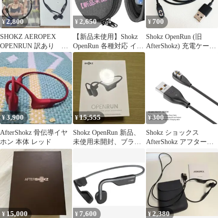
2,800
2,650
700
¥
¥
¥
SHOKZ AEROPEX
【新品未使用】Shokz
Shokz OpenRun (旧
OPENRUN 訳あり 骨
OpenRun 各種対応 イヤ
AfterShokz) 充電ケーブ
伝導
ホン用ハードケース
ル 1M 骨伝導イヤホン
Aftershokz Aeropex
Shokz OpenRun Pro
OpenComm Shokz
OpenRun Mini Shokz
3,900
15,555
300
¥
¥
¥
AfterShokz 骨伝導イヤ
Shokz OpenRun 新品、
Shokz ショックス
ホン 本体 レッド
未使用未開封、ブラッ
AfterShokz アフターシ
クお得品
ョックス 充電ケーブル
充電器 1m USB
15,000
7,600
2,380
¥
¥
¥