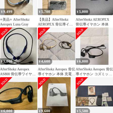
9,499
5,700
5,000
¥
¥
¥
⭐️美品⭐️ AfterShokz
【美品】AfterShokz
AfterShokz AEROPEX
Aeropex Luna Gray
AEROPEX 骨伝導イヤ
骨伝導イヤホン 本体
ホン AS800
5,000
4,600
6,000
¥
¥
¥
AfterShokz Aeropex
AfterShokz Aeropex 骨伝
AfterShokz Aeropex 骨伝
AS800 骨伝導ワイヤレ
導イヤホン 本体 充電ケ
導イヤホン コズミック
スイヤホン
ーブル付き
ブラック
6,000
9,600
5,500
¥
¥
¥