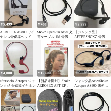
5,499
700
2,999
¥
¥
¥
AEROPEX AS800 ワイ
Shokz OpenRun After 充
【ジャンク品】
ヤレス骨伝導ヘッドフ
電ケーブル 1M 骨伝導
AFTERSHOKZ 骨伝導
ォン ジャンク
イヤホン
イヤホン 本体
4,000
15,600
3,800
¥
¥
¥
aftershokz Aeropex ジャ
【新品未開封】Shokz
ジャンク品AfterShokz
ンク品 骨伝導イヤホン
AEROPEX AFT-EP-
Aeropex AS800 未使用
000012
アクセサリ付