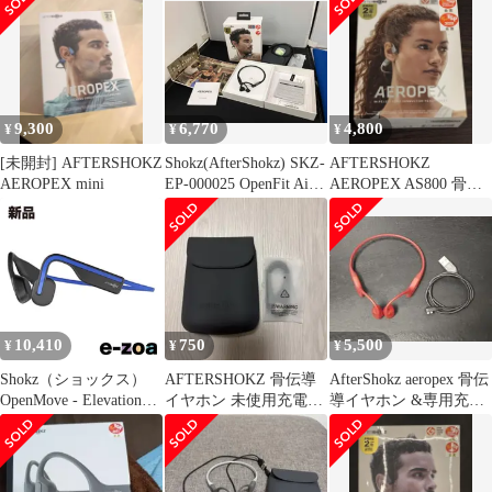
骨伝導イヤホンとの互
換性あり Aeropex・
Shokz OpenRun・Shokz
（2個セット）Shokz充
電ケーブル対応USB-C
変換アダプター、Shokz
9,300
6,770
4,800
¥
¥
¥
[未開封] AFTERSHOKZ
Shokz(AfterShokz) SKZ-
AFTERSHOKZ
AEROPEX mini
EP-000025 OpenFit Air
AEROPEX AS800 骨伝
SKZ-EP-000025 ヘッド
導イヤホン グレー
ホン・イヤホン
10,410
750
5,500
¥
¥
¥
Shokz（ショックス）
AFTERSHOKZ 骨伝導
AfterShokz aeropex 骨伝
OpenMove - Elevation
イヤホン 未使用充電ケ
導イヤホン &専用充電
Blue AFT-EP-000024
ーブル ケース
ケーブル
(2554455)