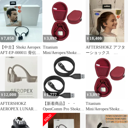
ケースSET 箱付き
ーブル 骨伝導イヤホン
磁気 充電器 ワイヤレス
ヘッドホン
OpenRun/OpenRun Pro
S810 / OpenRun Mini 各
１個 1M 急速
7,050
3,099
18,400
¥
¥
¥
【中古】Shokz Aeropex
Titanium
AFTERSHOKZ アフタ
AFT-EP-000011 骨伝導
Mini/Aeropex/Shokz
ーショックス
イヤホン コズミックブ
OpenRun Pro/TREKZ
AEROPEX PLAY
ラック ワイヤレス 2019
AIR 骨伝導ワイヤレス
年[19]
ヘッドホン
AS650/AS800 専用保護
旅行収納キャリングケ
ース-Hermitshell(レッ
ド)
12,000
1,777
3,099
¥
¥
¥
AFTERSHOKZ
【新着商品】・ ・
Titanium
AEROPEX LUNAR
OpenComm Pro Shokz・
Mini/Aeropex/Shokz
GRAY
OpenRun OpenRun Mini
OpenRun Pro/TREKZ
OpenRun Shokz Shokz
AIR 骨伝導ワイヤレス
骨伝導イヤホン Shokz
ヘッドホン