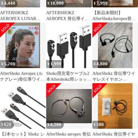
4,444
10,000
7,999
¥
¥
¥
AFTERSHOKZ
AFTERSHOKZ
【新品未開封】
AEROPEX LUNAR
AEROPEX 骨伝導イヤ
AfterShokzAeropex骨伝
GRAY
ホン 本体
導イヤホンLunarGrey
5,200
1,999
4,800
¥
¥
¥
AfterShokz Aeropex (ル
Shokz用充電ケーブル2
AfterShokz 骨伝導ワイ
ナグレー)骨伝導ワイヤ
本Aftershokz用ショック
ヤレスイヤホン
レスヘッドフォン
スUSB充電コード
AEROPEX (AS800)
1mShokzOpenRun(旧
AfterShokz)/AftershokzA
eropex/ShokzOpenRunPr
o/OpenComm
620
4,500
580
¥
¥
¥
【2本セット】Shokz シ
AfterShokz aeropex 骨伝
AfterShokz 骨伝導イヤ