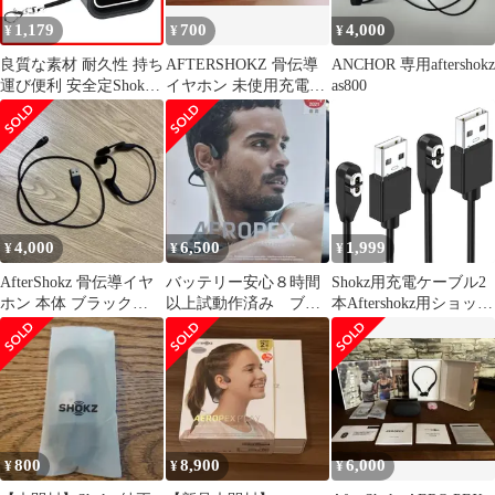
OpenRun Mini
ヤホンとの互換性あり
1,179
700
4,000
¥
¥
¥
良質な素材 耐久性 持ち
AFTERSHOKZ 骨伝導
ANCHOR 専用aftershokz
運び便利 安全定Shokz
イヤホン 未使用充電ケ
as800
用変換アダプター（ コ
ーブル ケース
ンパクト Shokz 急速充
電 OpenRun、Aeropex、
OpenRun 用変換マイク
ロ Pro、OpenComm、
OpenRun Type-C Mini対
応）(ブラック) Sho
4,000
6,500
1,999
¥
¥
¥
AfterShokz 骨伝導イヤ
バッテリー安心８時間
Shokz用充電ケーブル2
ホン 本体 ブラック
以上試動作済み ブラ
本Aftershokz用ショック
AS800
ックAfterShokz
スUSB充電コード
AEROPEX
1mShokzOpenRun(旧
AfterShokz)/AftershokzA
eropex/ShokzOpenRunPr
o
800
8,900
6,000
¥
¥
¥