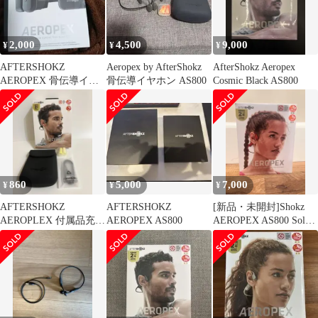
2,000
4,500
9,000
¥
¥
¥
AFTERSHOKZ
Aeropex by AfterShokz
AfterShokz Aeropex
AEROPEX 骨伝導イヤ
骨伝導イヤホン AS800
Cosmic Black AS800
ホン
860
5,000
7,000
¥
¥
¥
AFTERSHOKZ
AFTERSHOKZ
[新品・未開封]Shokz
AEROPLEX 付属品充電
AEROPEX AS800
AEROPEX AS800 Solar
ケーブル セット 未開
Red
封 純正