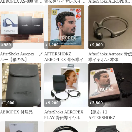
AEROPEX AS-800 骨伝
骨伝導ワイヤレスイヤ
AfterShokz AEROPEX
導イヤフォン
ホン Model:C102 ブラッ
骨伝導イヤホン 本体
ク Bluetooth NFC対応
スポーツ 中古
980
1,200
9,000
¥
¥
¥
AfterShokz Aeropex ブ
AFTERSHOKZ
AfterShokz Aeropex 骨伝
ルー【箱のみ】
AEROPLEX 骨伝導イヤ
導イヤホン 本体
ホン シリコンケース
1,000
9,200
3,800
¥
¥
¥
AEROPEX 付属品
AfterShokz AEROPEX
【訳あり】
PLAY 骨伝導イヤホン
AFTERSHOKZ
AS800
AEROPEX 骨伝導イヤ
フォン