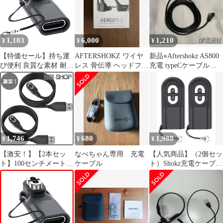
との互換性あり、
AS650/AS800 専用保護
Aeropex shokz
旅行収納キャリングケ
Aftershokz 充電ケーブ
ース-Hermitshell(レッ
ル (旧Aft
ド)
1,103
6,000
1,210
¥
¥
¥
【特価セール】持ち運
AFTERSHOKZ ワイヤ
新品⭐︎Aftershokz AS800
び便利 良質な素材 耐久
レス 骨伝導 ヘッドフォ
充電 typeCケーブル
性 コンパクト 安全定
ン
1.8m
Shokz用変換アダプター
（ 急速充電 Shokz 用変
換マイクロ OpenRun、
Aeropex、OpenRun
Type-C Pro、
OpenComm、OpenRun
1,746
680
1,988
¥
¥
¥
Shokzイヤホン用
【激安！】【2本セッ
なべちゃん専用 充電
【人気商品】（2個セッ
ト】100センチメートル
ケーブル
ト）Shokz充電ケーブル
USB充電ケーブル、
対応USB-C変換アダプ
Shokz OpenRun (旧
ター、Shokz OpenRun・
AfterShokz)/ Aftershokz
Shokz Aeropex・Shokz
Aeropex ・ Shokz
OpenRun Pro・
OpenRun Pro ・
OpenComm・Shokz
OpenComm Shokz・
OpenRun Mini骨伝導イ