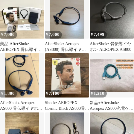
7,000
7,000
7,499
¥
¥
¥
美品 AfterShokz
AfterShokz Aeropex
AfterShokz 骨伝導イヤ
AEROPEX 骨伝導イヤ
(AS800) 骨伝導イヤホ
ホン AEROPEX AS800
ホン 本体 動作品
ン 本体
1,800
7,100
1,210
¥
¥
¥
AfterShokz Aeropex
Shockz AEROPEX
新品⭐︎Aftershokz
AS800 骨伝導イヤホン
Cosmic Black AS800骨伝
Aeropex AS800充電ケー
ジャンク
導イヤホン
ブル1.8m