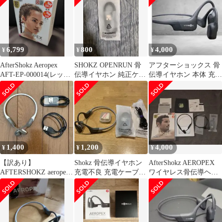
6,799
800
4,000
¥
¥
¥
AfterShokz Aeropex
SHOKZ OPENRUN 骨
アフターショックス 骨
AFT-EP-000014(レッド)
伝導イヤホン 純正ケ
伝導イヤホン 本体 充電
骨伝導
−ブル1
ケーブル付 ブラック
【即日配送】
1,400
1,200
4,000
¥
¥
¥
【訳あり】
Shokz 骨伝導イヤホン
AfterShokz AEROPEX
AFTERSHOKZ aeropex
充電不良 充電ケーブル
ワイヤレス骨伝導ヘッ
骨伝導イヤホン
+耳栓付
ドホン 本体