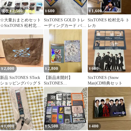
2,500
600
1,600
現在 ¥
¥
¥
☆大量おまとめセット
SixTONES GOLD トレ
SixTONES 松村北斗 ト
☆SixTONES 松村北斗
ーディングカード バラ
レカ
公式写真 80枚 まとめ売
売り
り
2,000
2,800
600
¥
¥
¥
新品 SixTONES STock
【新品未開封】
SixTONES (Snow
ショッピングバッグ S
SixTONES
Man)CD特典セット
AnniVERSARY ステッ
カーフレークシール
1,000
5,500
400
¥
¥
¥