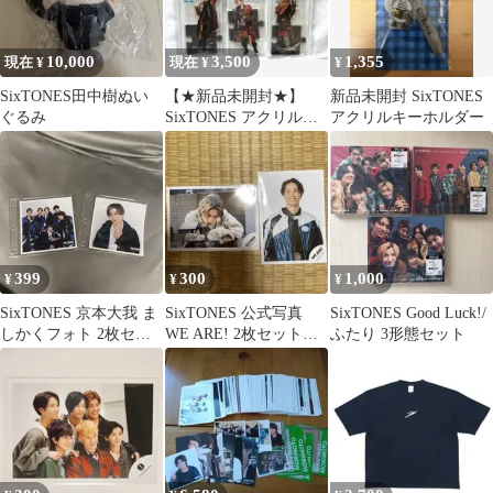
10,000
3,500
1,355
現在 ¥
現在 ¥
¥
SixTONES田中樹ぬい
【★新品未開封★】
新品未開封 SixTONES
ぐるみ
SixTONES アクリルス
アクリルキーホルダー
タンド 全員 コンプリー
トセット
399
300
1,000
¥
¥
¥
SixTONES 京本大我 ま
SixTONES 公式写真
SixTONES Good Luck!/
しかくフォト 2枚セッ
WE ARE! 2枚セット
ふたり 3形態セット
ト
田中樹