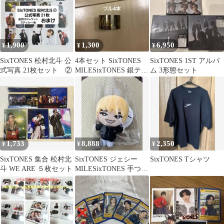
1,900
1,300
6,950
¥
¥
¥
SixTONES 松村北斗 公
4本セット SixTONES
SixTONES 1ST アルバ
式写真 21枚セット ②
MILESixTONES 銀テー
ム 3形態セット
プ フル
1,733
8,888
2,350
¥
¥
¥
SixTONES 集合 松村北
SixTONES ジェシー
SixTONES Tシャツ
斗 WE ARE ５枚セット
MILESixTONES 手つな
ぎストぬい