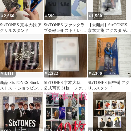
2,666
599
1,500
¥
¥
¥
SixTONES 京本大我 ア
SixTONES ファンクラ
【未開封】SixTONES
クリルスタンド
ブ会報 5冊 ストカレ セ
京本大我 アクスタ 第1
ット
弾
3,111
2,222
2,300
¥
¥
¥
新品 SixTONES Stock
SixTONES 京本大我
SixTONES 田中樹 アク
ストスト ショッピング
公式写真 31枚 ファイ
リルスタンド
バッグ L
ルセット