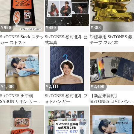
990
450
388
¥
¥
¥
SixTONES Stock ステッ
SixTONES 松村北斗 公
♡様専用 SixTONES 銀
カー ストスト
式写真
テープ フル1本
1,800
2,111
2,400
¥
¥
¥
SixTONES 田中樹
SixTONES 松村北斗 フ
【新品未開封】
SABON サボン リーフ
ォトハンガー
SixTONES LIVE パンフ
レット パンフレット 特
レット
典