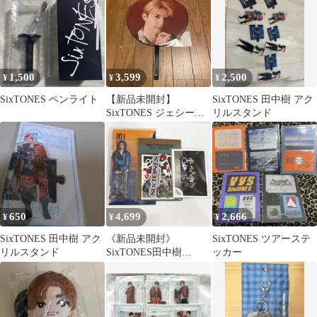
広告
1,500
3,599
2,500
¥
¥
¥
SixTONES ペンライト
【新品未開封】
SixTONES 田中樹 アク
SixTONES ジェシー
リルスタンド
MILESixTONES うちわ
650
4,699
2,666
¥
¥
¥
SixTONES 田中樹 アク
《新品未開封》
SixTONES ツアーステ
リルスタンド
SixTONES田中樹
ッカー
Anniversaryアクスタ ス
テッカー