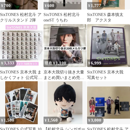
700
600
1,777
¥
¥
¥
SixTONES 松村北斗 ア
SixTONES 松村北斗
SixTONES 森本慎太
クリルスタンド 2弾
oneST うちわ
郎 アクスタ
3,333
1,100
6,999
¥
現在 ¥
¥
SixTONES 京本大我 ま
京本大我切り抜き大量
SixTONES 京本大我
しかくフォト 公式写真
まとめ買いまとめ売り
写真セット
50枚セット まとめ売り
SixTONESストーンズ1
1,500
1,560
3,000
¥
¥
¥
SixTONES 公式写真 10
【松村北斗 シンガポー
SixTONES 松村北斗 ア