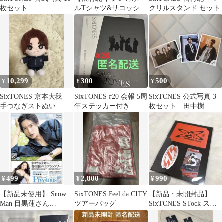
枚セット
ルTシャツ&サコッシ
クリルスタンド セット
ュ】ストぬい ぬい服
SixTONES
10,299
300
500
¥
¥
¥
SixTONES 京本大我
SixTONES #20 会報 5周
SixTONES 公式写真 3
手つなぎストぬい ぬ
年ステッカー付き
枚セット 田中樹
いぐるみ
499
2,800
990
¥
¥
¥
【新品未使用】 Snow
SixTONES Feel da CITY
【新品・未開封品】
Man 目黒蓮さん
ツアーバッグ
SixTONES STock スト
✖️precious日経新聞全面
スト ステッカー