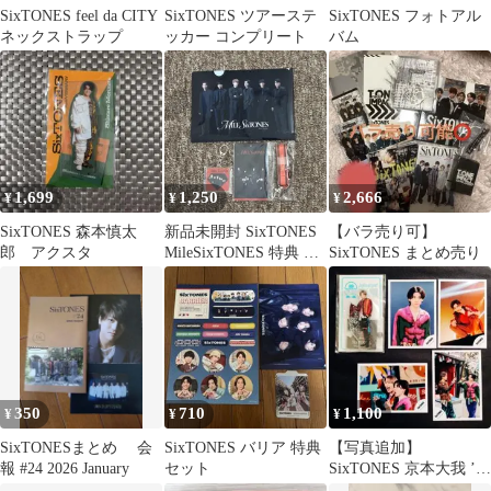
SixTONES feel da CITY
SixTONES ツアーステ
SixTONES フォトアル
ネックストラップ
ッカー コンプリート
バム
1,699
1,250
2,666
¥
¥
¥
SixTONES 森本慎太
新品未開封 SixTONES
【バラ売り可】
郎 アクスタ
MileSixTONES 特典 セ
SixTONES まとめ売り
ット
350
710
1,100
¥
¥
¥
SixTONESまとめ 会
SixTONES バリア 特典
【写真追加】
報 #24 2026 January
セット
SixTONES 京本大我 ’20
夏アクスタ＆公式写真