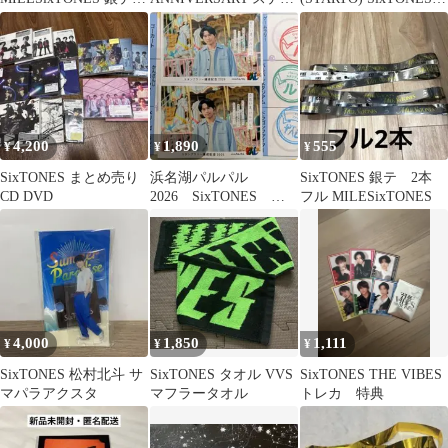
プ フル4本
カー 京本大我 セット
京本大我/上半身/
シール
「SixTONES
AnniVERSARY」オリジ
ナルフォト/公式生写真
4,200
1,890
555
¥
¥
¥
SixTONES まとめ売り
浜名湖パルパル
SixTONES 銀テ 2本
CD DVD
2026 SixTONES 松
フル MILESixTONES
村北斗 限定ステッカ
ー 2枚セット
4,000
1,850
1,111
¥
¥
¥
SixTONES 松村北斗 サ
SixTONES タオル VVS
SixTONES THE VIBES
マパラアクスタ
マフラータオル
トレカ 特典