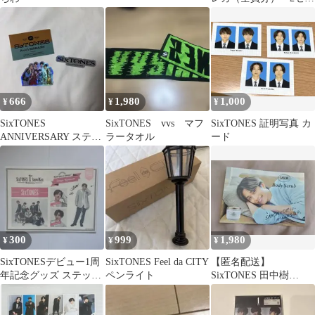
ト
666
1,980
1,000
¥
¥
¥
SixTONES
SixTONES vvs マフ
SixTONES 証明写真 カ
ANNIVERSARY ステッ
ラータオル
ード
カー セット 集合 スト
シール
300
999
1,980
¥
¥
¥
SixTONESデビュー1周
SixTONES Feel da CITY
【匿名配送】
年記念グッズ ステッカ
ペンライト
SixTONES 田中樹
ーセット（京本大我）
SABON 購入特典