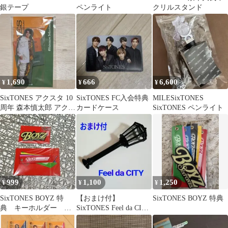
銀テープ
ペンライト
クリルスタンド
1,690
666
6,600
¥
¥
¥
SixTONES アクスタ 10
SixTONES FC入会特典
MILESixTONES
周年 森本慎太郎 アクリ
カードケース
SixTONES ペンライト
ルスタンド
999
1,100
1,250
¥
¥
¥
SixTONES BOYZ 特
【おまけ付】
SixTONES BOYZ 特典
典 キーホルダー 新
SixTONES Feel da CITY
品未使用
ペンライト