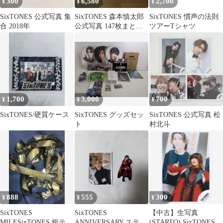
300
6,580
2,700
¥
¥
¥
SixTONES 公式写真 集
SixTONES 森本慎太郎
SixTONES 慣声の法則
合 2018年
公式写真 147枚まとめ
ツアーTシャツ
売り
1,700
3,000
700
¥
¥
¥
SixTONES/硬質ケース
SixTONES グッズセッ
SixTONES 公式写真 松
ト
村北斗
888
555
300
¥
¥
¥
SixTONES
SixTONES
【中古】生写真
MILESixTONES 銀テー
ANNIVERSARY ステッ
(STARTO) SixTONES/