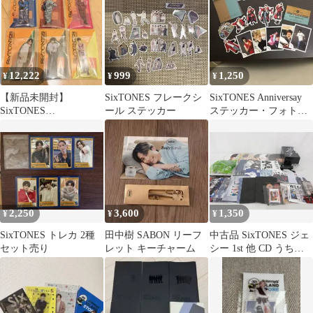
12,222
999
1,250
¥
¥
¥
【新品未開封】
SixTONES フレークシ
SixTONES Anniversay
SixTONES
ール ステッカー
ステッカー・フォトセ
AnniVERSARY アクリ
ット
ルスタンド
2,250
3,600
1,350
¥
¥
¥
SixTONES トレカ 2種
田中樹 SABON リーフ
中古品 SixTONES ジェ
セット売り
レット キーチャーム
シー 1st 他 CD うちわ
アクリルスタンド ペン
ライト パンフレット 等
グッズセット