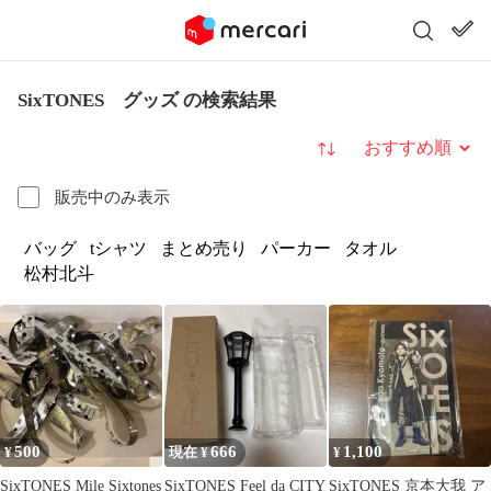
SixTONES グッズ の検索結果
並び替え
販売中のみ表示
バッグ
tシャツ
まとめ売り
パーカー
タオル
松村北斗
500
666
1,100
¥
現在 ¥
¥
SixTONES Mile Sixtones
SixTONES Feel da CITY
SixTONES 京本大我 ア