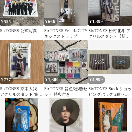
555
666
1,399
¥
¥
¥
SixTONES 公式写真
SixTONES Feel da CITY
SixTONES 松村北斗 ア
ネックストラップ
クリルスタンド【新
品・未開封】
777
1,300
4,999
¥
¥
¥
SixTONES 京本大我
SixTONES 音色3形態セ
SixTONES Stock ショッ
アクリルスタンド 第１
ット 特典付き
ピングバッグ 2種セッ
弾
ト