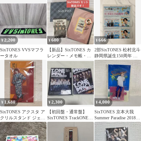
2,200
600
666
¥
¥
¥
SixTONES VVSマフラ
【新品】SixTONES カ
2部SixTONES 松村北斗
ータオル
レンダー・メモ帳・慣
静岡県誕生150周年 県
声の法則グッズ
民だより 8月号
1,680
2,300
4,000
¥
¥
¥
SixTONES アクスタ ア
【初回盤・通常盤】
SixTONES 京本大我
クリルスタンド ジェシ
SixTONES TrackONE
Summer Paradise 2018
ー 10周年
IMPACTセット
アクスター