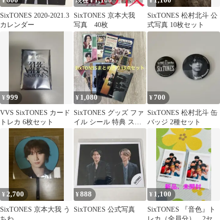
600
1,100
1,100
¥
現在 ¥
¥
SixTONES 2020-2021.3
SixTONES 京本大我
SixTONES 松村北斗 公
カレンダー
写真 40枚
式写真 10枚セット
999
1,080
700
¥
¥
¥
VVS SixTONES カード
SixTONES グッズ ファ
SixTONES 松村北斗 缶
トレカ 6枚セット
イル シール 特典 スト
バッジ 2種セット
ーンズ まとめ売り
2,700
888
1,100
¥
¥
¥
SixTONES 京本大我 う
SixTONES 公式写真
SixTONES 『音色』ト
ちわ
レカ（全員分） 2セッ