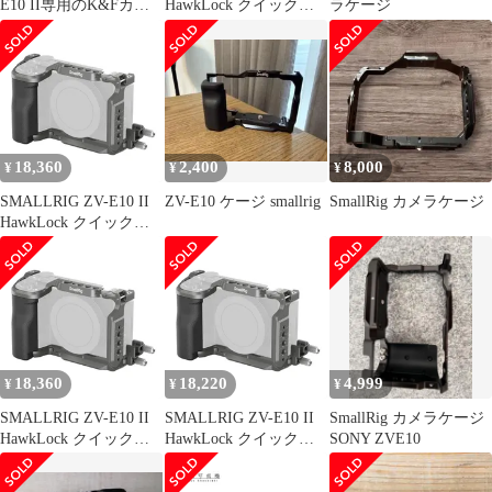
E10 II専用のK&Fカメ
HawkLock クイックリ
ラケージ
ラケージ
リースケージキット
Sony ZV-E10 II用 HDMI
用ケーブルクランプ付
き 人間工学に基づいて
設計されたシリコンハ
ンドル内蔵 Arca QDソ
ケット用クイックリリ
18,360
2,400
8,000
¥
¥
¥
ースプレート - 49
SMALLRIG ZV-E10 II
ZV-E10 ケージ smallrig
SmallRig カメラケージ
HawkLock クイックリ
リースケージキット
Sony ZV-E10 II用 HDMI
用ケーブルクランプ付
き 人間工学に基づいて
設計されたシリコンハ
ンドル内蔵 Arca QDソ
ケット用クイックリリ
18,360
18,220
4,999
¥
¥
¥
ースプレート - 49
SMALLRIG ZV-E10 II
SMALLRIG ZV-E10 II
SmallRig カメラケージ
HawkLock クイックリ
HawkLock クイックリ
SONY ZVE10
リースケージキット
リースケージキット
Sony ZV-E10 II用 HDMI
Sony ZV-E10 II用 HDMI