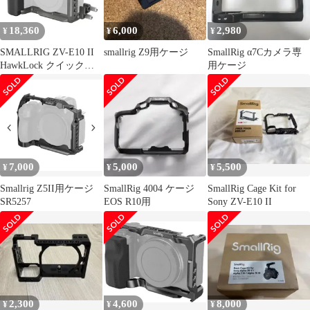
18,360
6,000
2,980
¥
¥
¥
SMALLRIG ZV-E10 II
smallrig Z9用ケージ
SmallRig α7Cカメラ専
HawkLock クイックリ
用ケージ
リースケージキット
Sony ZV-E10 II用 HDMI
用ケーブルクランプ付
き 人間工学に基づいて
設計されたシリコンハ
ンドル内蔵 Arca QDソ
ケット用クイックリリ
7,000
5,000
5,500
¥
¥
¥
ースプレート - 49
Smallrig Z5II用ケージ
SmallRig 4004 ケージ
SmallRig Cage Kit for
SR5257
EOS R10用
Sony ZV-E10 II
2,300
4,600
8,000
¥
¥
¥