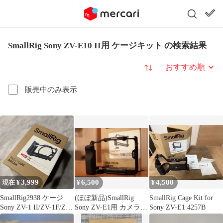
SmallRig Sony ZV-E10 II用 ケージキット の検索結果
並び替え
販売中のみ表示
3,999
6,500
4,500
現在 ¥
¥
¥
SmallRig2938 ケージ
(ほぼ新品)SmallRig
SmallRig Cage Kit for
Sony ZV-1 II/ZV-1F/ZV-
Sony ZV-E1用 カメラケ
Sony ZV-E1 4257B
1
ージ