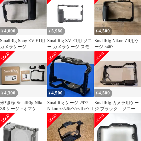
用ケーブルクランプ付
用ケーブルクランプ付
き 人間工学に基づいて
き 人間工学に基づいて
設計されたシリコンハ
設計されたシリコンハ
ンドル内蔵 Arca QDソ
ンドル内蔵 Arca QDソ
ケット用クイックリリ
ケット用クイックリリ
4,000
5,980
4,500
¥
¥
¥
ースプレート - 49
ースプレート - 49
SmallRig Sony ZV-E1用
SmallRig ZV-E1用 ソニ
SmallRig Nikon ZR用ケ
カメラケージ
ー カメラケージ スモー
ージ 5467
ルリグ
4,300
4,500
4,500
¥
¥
¥
米*き様 SmallRig Nikon
SmallRig ケージ 2972
SmallRig カメラ用ケー
Z8 ケージ +オマケ
Nikon z5/z6/z7/z6Ⅱ/z7Ⅱ
ジ ブラック ソニー
SONY α7c用