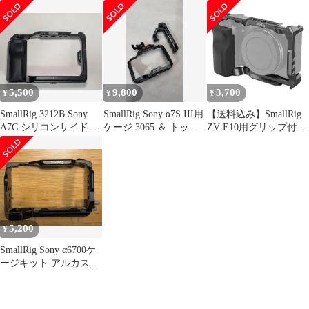
ジ 1889 SR1889 & 木製
付きケージ-3212
グリップ カメラケージ
スモールリグ
5,500
9,800
3,700
¥
¥
¥
SmallRig 3212B Sony
SmallRig Sony α7S III用
【送料込み】SmallRig
A7C シリコンサイドハ
ケージ 3065 ＆ トップ
ZV-E10用グリップ付き
ンドル付きケージ
ハンドル
ケージ 3538B
5,200
¥
SmallRig Sony α6700ケ
ージキット アルカスイ
ス対応