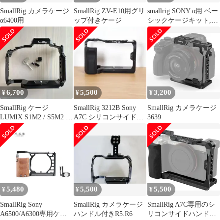
SmallRig カメラケージ
SmallRig ZV-E10用グリ
smallrig SONY α用 ベー
α6400用
ップ付きケージ
シックケージキット,
3668B
6,700
5,500
3,200
¥
¥
¥
SmallRig ケージ
SmallRig 3212B Sony
SmallRig カメラケージ
LUMIX S1M2 / S5M2 等
A7C シリコンサイドハ
3639
対応 4902
ンドル付きケージ
5,480
5,500
5,500
¥
¥
¥
SmallRig Sony
SmallRig カメラケージ
SmallRig A7C専用のシ
A6500/A6300専用ケー
ハンドル付きR5.R6
リコンサイドハンドル