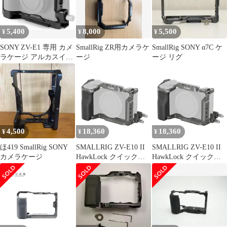
5,400
8,000
5,500
¥
¥
¥
SONY ZV-E1 専用 カメ
SmallRig ZR用カメラケ
SmallRig SONY α7C ケ
ラケージ アルカスイス
ージ
ージ リグ
互換 1/4ネジ
4,500
18,360
18,360
¥
¥
¥
ほ419 SmallRig SONY
SMALLRIG ZV-E10 II
SMALLRIG ZV-E10 II
カメラケージ
HawkLock クイックリ
HawkLock クイックリ
リースケージキット
リースケージキット
Sony ZV-E10 II用 HDMI
Sony ZV-E10 II用 HDMI
用ケーブルクランプ付
用ケーブルクランプ付
き 人間工学に基づいて
き 人間工学に基づいて
設計されたシリコンハ
設計されたシリコンハ
ンドル内蔵 Arca QDソ
ンドル内蔵 Arca QDソ
ケット用クイックリリ
ケット用クイックリリ