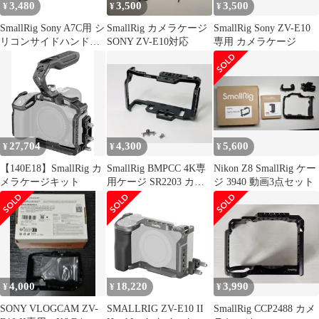
3,480
3,500
3,500
¥
¥
¥
ースプレート - 49
ースプレート - 49
SmallRig Sony A7C用 シ
SmallRig カメラケージ
SmallRig Sony ZV-E10
リコンサイドハンドル
SONY ZV-E10対応
専用 カメラケージ
付きケージ
27,704
4,300
5,600
¥
¥
¥
【140E18】SmallRig カ
SmallRig BMPCC 4K専
Nikon Z8 SmallRig ケー
メラケージキット
用ケージ SR2203 カメ
ジ 3940 動画3点セット
ラアクセサリー
4,000
18,220
3,990
¥
¥
¥
SONY VLOGCAM ZV-
SMALLRIG ZV-E10 II
SmallRig CCP2488 カメ