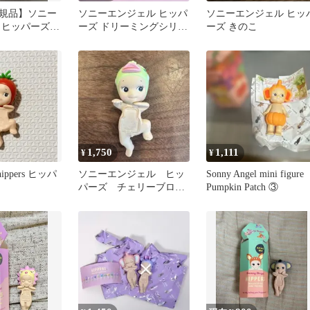
規品】ソニー
ソニーエンジェル ヒッパ
ソニーエンジェル ヒッ
 ヒッパーズ
ーズ ドリーミングシリー
ーズ きのこ
グ ねずみ
ズ 垂れ耳うさぎ
1,750
1,111
¥
¥
 hippers ヒッパ
ソニーエンジェル ヒッ
Sonny Angel mini figure
ト
パーズ チェリーブロッ
Pumpkin Patch ③
サムシリーズ アヒル