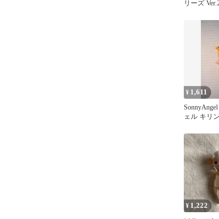
リーズ Ver.2
1,611
¥
SonnyAn
ェル キリン 
ッパーズ
1,222
¥