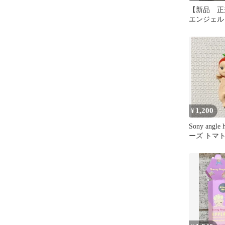
【新品 正
エンジェル
ドリーミン
1,200
¥
Sony angle
ーズ トマ