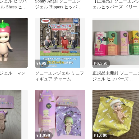
ジェル ヒッパ
Sonny Angel ソニーエン
【正規品】ソニーエン
 Sheep ヒツ
ジェル Hippers ヒッパー
ェルヒッパーズ ドリー
ズ ぞう
ング しか バンビ
HIPPERS
699
6,550
¥
¥
ジェル マン
ソニーエンジェル ミニフ
正規品未開封 ソニーエ
ィギュア チャーム
ジェル ヒッパーズ
SonnyAngel HIPPERS
1,999
1,000
¥
¥