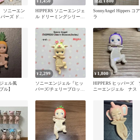
1,450
800
¥
現在 ¥
 ソニーエン
HIPPERS ソニーエンジェ
SonnyAngel Hippers コア
ッパーズ ドリ
ル ドリーミングシリーズ
ラ
リーズ ライオ
ゾウ
2,299
1,800
¥
¥
ンジェル風
ソニーエンジェル『ヒッ
HIPPERS ヒッパーズ 
プル】
パーズ/チェリーブロッサ
ニーエンジェル ナス
ム』【ヤギ】