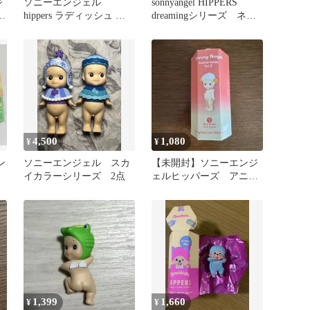
ジ
ソニーエンジェル
sonnyangel HIPPERS
ミ
hippers ラディッシュ フ
dreamingシリーズ ネズ
ィギュア
ミ
4,500
1,080
¥
¥
ン
ソニーエンジェル スカ
【未開封】ソニーエンジ
イカラーシリーズ 2点
ェルヒッパーズ アニマ
ルシリーズ2
1,399
1,660
¥
¥