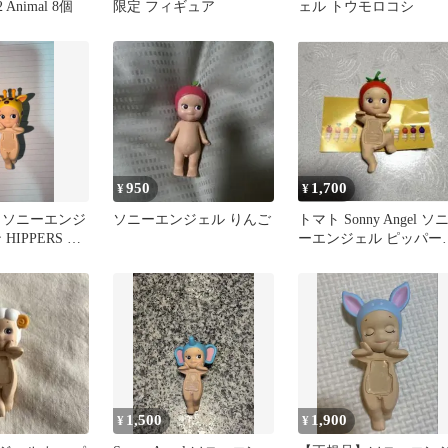
 Animal 8個
限定 フィギュア
ェル トウモロコシ
950
1,700
¥
¥
gel ソニーエンジ
ソニーエンジェル りんご
トマト Sonny Angel ソ
HIPPERS ヒ
ーエンジェル ピッパー
ハーベストシリーズ
1,500
1,900
¥
¥