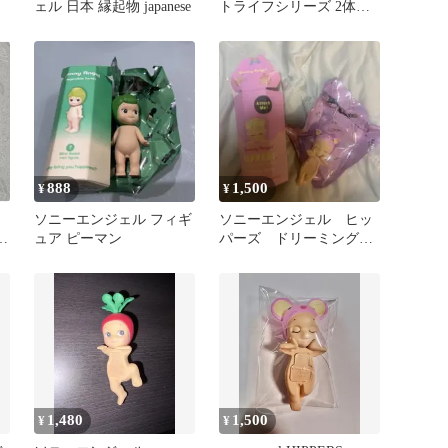
ェル 日本 縁起物 japanese
トライフシリーズ 2体セ
ット
888
1,500
¥
¥
ニ
ソニーエンジェル フィギ
ソニーエンジェル ヒッ
ズ
ュア ピーマン
パーズ ドリーミングシ
リーズ ブタ 正規品
1,480
1,500
¥
¥