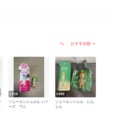
並び替え
950
888
¥
¥
ジ
ソニーエンジェルヒッパ
ソニーエンジェル にん
ミ
ーズ ワニ
じん