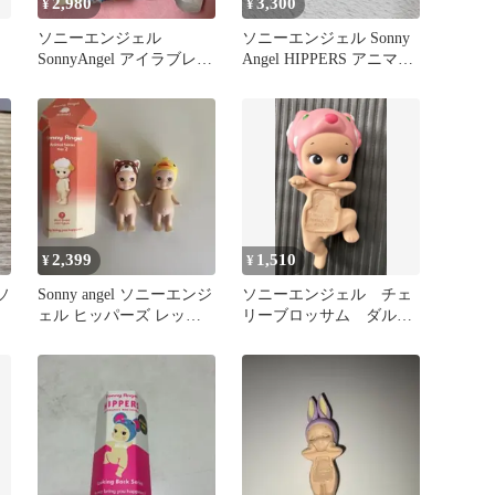
2,980
3,300
¥
¥
ソニーエンジェル
ソニーエンジェル Sonny
SonnyAngel アイラブレイ
Angel HIPPERS アニマ
ニーデイ カバ RAINY
ル まとめ
2,399
1,510
¥
¥
ソ
Sonny angel ソニーエンジ
ソニーエンジェル チェ
ェル ヒッパーズ レッサ
リーブロッサム ダルメ
ーパンダ アヒル
シアン