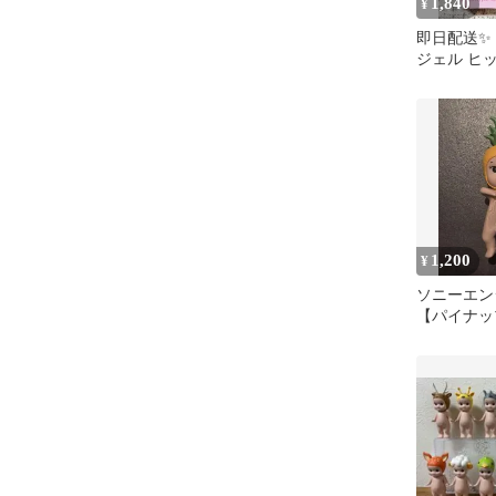
1,840
¥
即日配送✨
ジェル ヒ
ーミングシ
ン
1,200
¥
ソニーエ
【パイナッ