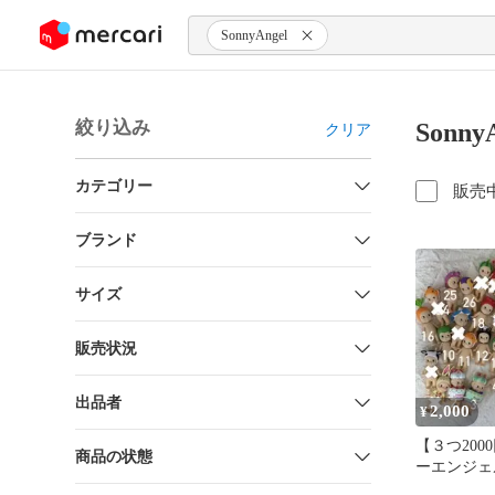
ンツにスキップ
SonnyAngel
絞り込み
Sonn
クリア
カテゴリー
販売
ブランド
サイズ
販売状況
出品者
2,000
¥
【３つ200
商品の状態
ーエンジェ