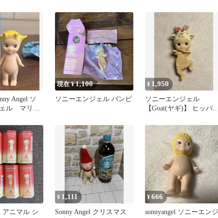
リーズ うさぎ
1,100
1,950
現在 ¥
¥
y Angel ソ
ソニーエンジェル バンビ
ソニーエンジェル
ェル マリン
【Goat(ヤギ)】 ヒッパ
マンタ
ズ チェリーブロッサム
1,111
666
¥
¥
gel アニマル シ
Sonny Angel クリスマス
sonnyangel ソニーエン