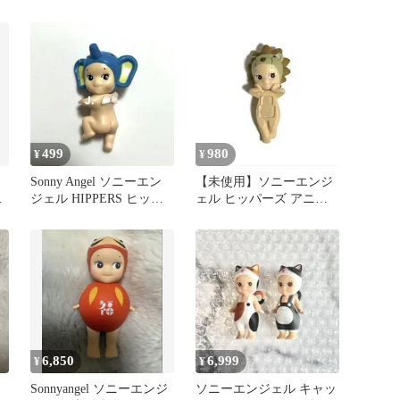
ーズ ダック
499
980
¥
¥
Sonny Angel ソニーエン
【未使用】ソニーエンジ
ー
ジェル HIPPERS ヒッパ
ェル ヒッパーズ アニマ
ーズ マスコット
ル Lion ライオン
6,850
6,999
¥
¥
ジ
Sonnyangel ソニーエンジ
ソニーエンジェル キャッ