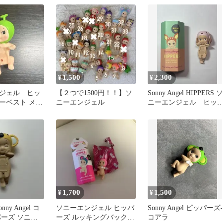
HIPPERS
1,500
2,300
¥
¥
ジェル ヒッ
【２つで1500円！！】ソ
Sonny Angel HIPPERS 
ーベスト メロ
ニーエンジェル
ニーエンジェル ヒッ
ーズ うさぎ
1,700
1,500
¥
¥
onny Angel コ
ソニーエンジェル ヒッパ
Sonny Angel ピッパーズ
パーズ ソニー
ーズ ルッキングバックシ
コアラ