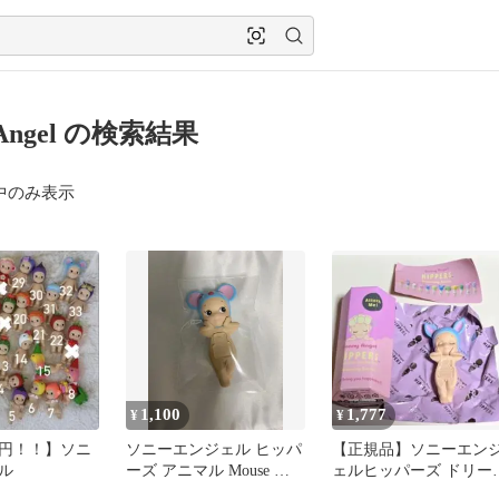
yAngel の検索結果
中のみ表示
1,100
1,777
¥
¥
0円！！】ソニ
ソニーエンジェル ヒッパ
【正規品】ソニーエン
ル
ーズ アニマル Mouse マ
ェルヒッパーズ ドリー
ウス ネズミ
ング しか バンビ