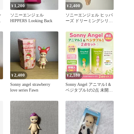
1,200
2,400
¥
¥
ン
ソニーエンジェル
ソニーエンジェル ヒッパ
グ
HIPPERS Looking Back
ーズ ドリーミングシリー
ズ うさぎ ウサギ ラビッ
ト
2,400
2,180
¥
¥
Sonny angel strawberry
Sonny Angel アニマル1＆
love series Fawn
ベジタブル1の2点 未開封
ソニーエンジェル