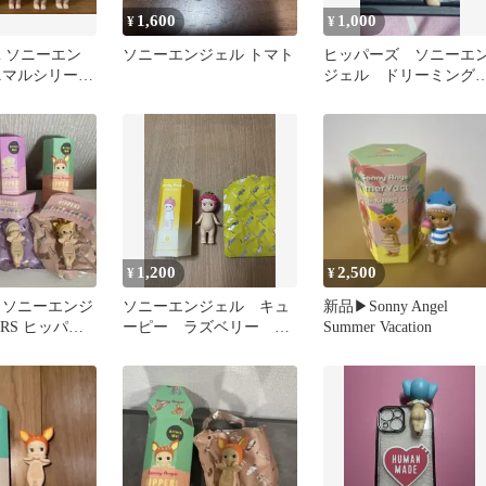
1,600
1,000
¥
¥
gel ソニーエン
ソニーエンジェル トマト
ヒッパーズ ソニーエ
ニマルシリーズ
ジェル ドリーミン
シリーズ ゾウ
1,200
2,500
¥
¥
gel ソニーエンジ
ソニーエンジェル キュ
新品▶︎Sonny Angel
ERS ヒッパー
ーピー ラズベリー フ
Summer Vacation
ィギュア