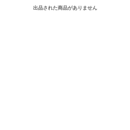
出品された商品がありません