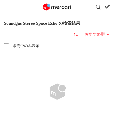
Soundgas Stereo Space Echo の検索結果
並び替え
販売中のみ表示