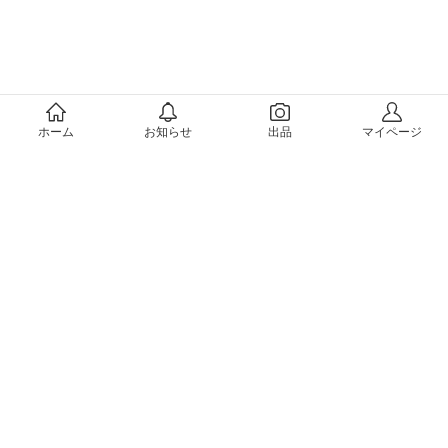
メルカリについて
ホーム
お知らせ
出品
マイページ
会社概要（運営会社）
採用情報
プレスリリース
公式ブログ
プレスキット
メルカリUS
メルカリShops
m department（エムデパ）
ヘルプ
ヘルプセンター（ガイド・お問い合わせ）
メルカリShopsでショップを開設する
メルカリShops ショップ管理画面にログイン
メルカリShops出店者向けガイド
お問い合わせ一覧