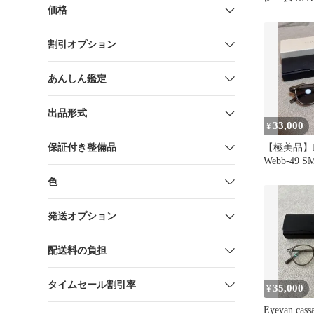
価格
バー 47サ
割引オプション
あんしん鑑定
出品形式
33,000
¥
保証付き整備品
【極美品】E
Webb-49 S
レー 偏光
色
発送オプション
配送料の負担
タイムセール割引率
35,000
¥
Eyevan ca