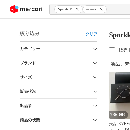
ンツにスキップ
Sparkle-R
eyevan
絞り込み
Spar
クリア
カテゴリー
販売
ブランド
新品、未
サイズ
販売状況
出品者
36,000
¥
商品の状態
美品 EYE
レーム SPA