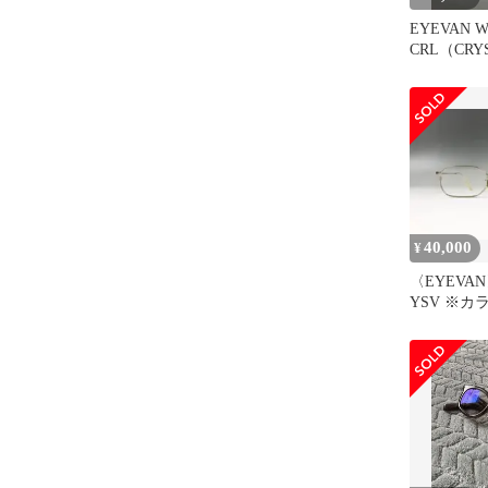
EYEVAN W
CRL（CRY
40,000
¥
〈EYEVAN〉 
YSV ※
属します