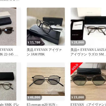
イズ
33,700
28,000
¥
¥
YEVAN
美品 EYEVAN アイヴァ
美品⭐️ EYEVAN LASZL
MK 22-145 グ
ン JAM PBK
アイヴァン ラズロ SMK
レンズ
【度入りレンズ】
46,000
19,000
¥
¥
ssady SMK グレ
E5 eyevan m20 SUN -
EYEVAN （アイヴァン