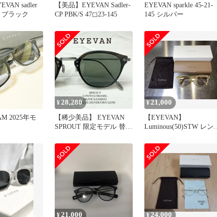
AN sadler
【美品】EYEVAN Sadler-
EYEVAN sparkle 45-21-
BK ブラック
CP PBK/S 47◻︎23-145
145 シルバー
28,280
21,000
¥
¥
AM 2025年モ
【稀少美品】 EYEVAN
【EYEVAN】
SPROUT 限定モデル 替え
Luminous(50)STW レン
レンズ 付属品付き
ズ：LIGHT GRAY
21,000
24,000
¥
¥