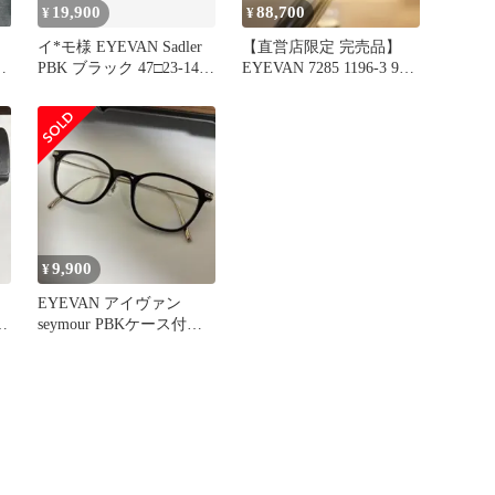
19,900
88,700
¥
¥
イ*モ様 EYEVAN Sadler
【直営店限定 完売品】
カ
PBK ブラック 47□23-145
EYEVAN 7285 1196-3 900
日本
新品
9,900
¥
EYEVAN アイヴァン
ウ
seymour PBKケース付
ウェリントン シーモア