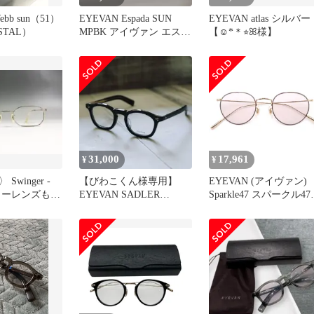
ebb sun（51）
EYEVAN Espada SUN
EYEVAN atlas シルバー
STAL）
MPBK アイヴァン エスパ
【☺︎*＊⭐︎ꕤ様】
ダ サン
31,000
17,961
¥
¥
Swinger -
【びわこくん様専用】
EYEVAN (アイヴァン)
カラーレンズも付
EYEVAN SADLER
Sparkle47 スパークル47
【PBK】
ANTIQUE GOLD メガ
アンティークゴールド