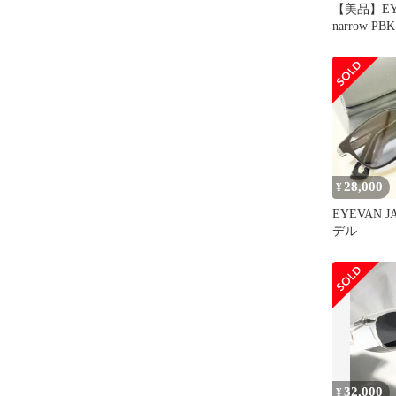
【美品】EYEV
narrow P
28,000
¥
EYEVAN J
デル
32,000
¥