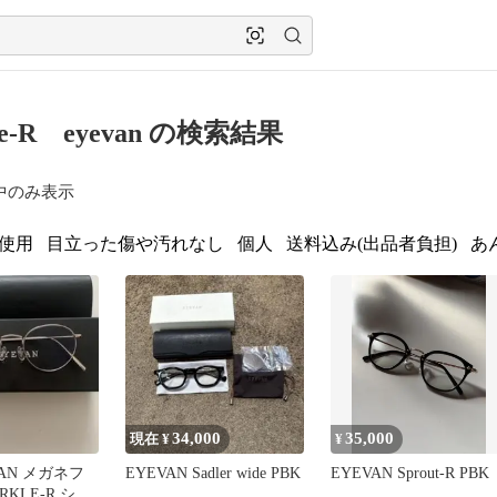
kle-R eyevan の検索結果
中のみ表示
使用
目立った傷や汚れなし
個人
送料込み(出品者負担)
あ
34,000
35,000
現在 ¥
¥
VAN メガネフ
EYEVAN Sadler wide PBK
EYEVAN Sprout-R PBK
RKLE-R シル