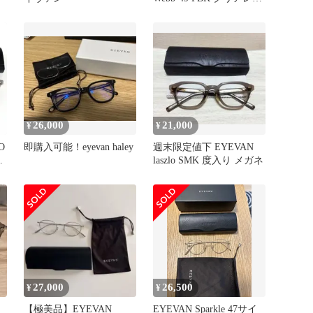
ズ 度無し
26,000
21,000
¥
¥
O
即購入可能！eyevan haley
週末限定値下 EYEVAN
laszlo SMK 度入り メガネ
27,000
26,500
¥
¥
）
【極美品】EYEVAN
EYEVAN Sparkle 47サイ