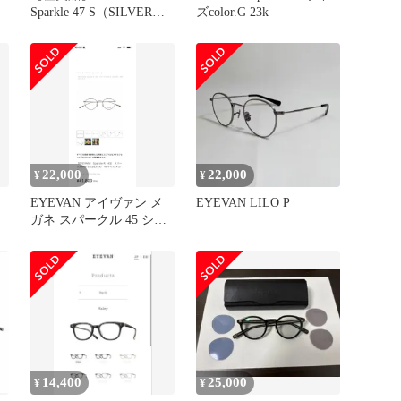
Sparkle 47 S（SILVER）
ズcolor.G 23k
47サイズ
22,000
22,000
¥
¥
EYEVAN アイヴァン メ
EYEVAN LILO P
ガネ スパークル 45 シル
バー
14,400
25,000
¥
¥