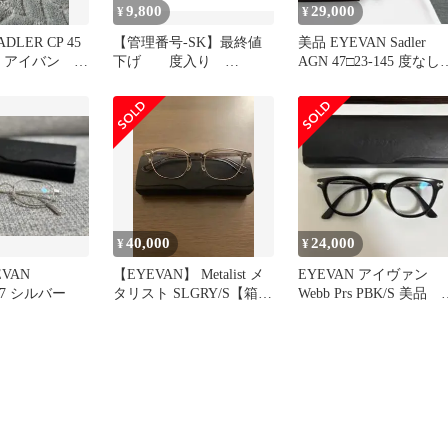
9,800
29,000
¥
¥
ADLER CP 45
【管理番号-SK】最終値
美品 EYEVAN Sadler
品 アイバン サ
下げ 度入り
AGN 47□23-145 度なし
EYEVAN アイヴァン
ラーレンズ
Chrissie-R クリッシー ブ
ラック メガネ
PBK(Black-Gold) 45□22-
145
40,000
24,000
¥
¥
VAN
【EYEVAN】 Metalist メ
EYEVAN アイヴァン
 47 シルバー
タリスト SLGRY/S【箱付
Webb Prs PBK/S 美品 
き】
ェブ ブラック