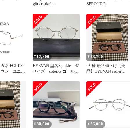
glitter black-
SPROUT-R
17,800
26,700
¥
¥
メガネ FOREST
EYEVAN 型名Sparkle 47
n*i様 最終値下げ【美
ラウン ユニセ
サイズ color.G ゴールド
品】EYEVAN sadler
フレーム
narrow PBK ブ
30,000
26,000
¥
¥