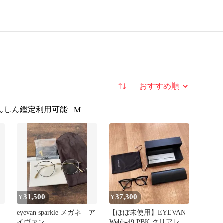
並び替え
んしん鑑定利用可能
M
31,500
37,300
¥
¥
eyevan sparkle メガネ ア
【ほぼ未使用】EYEVAN
イヴァン
Webb-49 PBK クリアレン