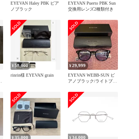
EYEVAN Haley PBK ピア
EYEVAN Puerto PBK Sun
ノブラック
交換用レンズ2種類付き
58,000
29,999
¥
¥
rinrin様 EYEVAN grain
EYEVAN WEBB-SUN ピ
アノブラック/ライトブル
ー (シルバー) 49
35,000
34,000
¥
¥