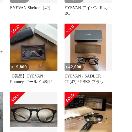
EYEVAN Shelton（49）
EYEVAN アイバン Roger
BC
19,800
42,000
¥
¥
【美品】EYEVAN
EYEVAN / SADLER
Romney ゴールド 48◻︎21-
CP[47] / PBKS ブラック
ネ
145
シルバー