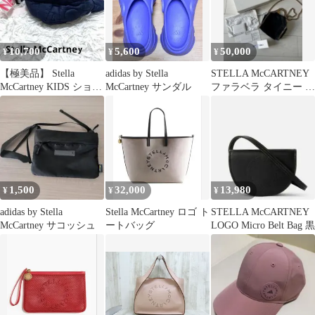
10,700
5,600
50,000
¥
¥
¥
【極美品】 Stella
adidas by Stella
STELLA McCARTNEY
McCartney KIDS ショル
McCartney サンダル
ファラベラ タイニー ゴ
ダーバッグ
ールド チェーン
1,500
32,000
13,980
¥
¥
¥
adidas by Stella
Stella McCartney ロゴ ト
STELLA McCARTNEY
McCartney サコッシュ
ートバッグ
LOGO Micro Belt Bag 黒