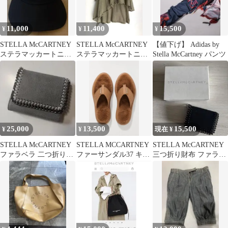
11,000
11,400
15,500
¥
¥
¥
STELLA McCARTNEY
STELLA McCARTNEY
【値下げ】 Adidas by
ステラマッカートニ
ステラマッカートニー
Stella McCartney パンツ
ー キャップ 58 ブラッ
キャミソール 38
ク
25,000
13,500
15,500
¥
¥
現在 ¥
STELLA McCARTNEY
STELLA MCCARTNEY
STELLA McCARTNEY
ファラベラ 二つ折り財
ファーサンダル37 キャ
三つ折り財布 ファラベ
布
メル※送料込み
ラ ブラック