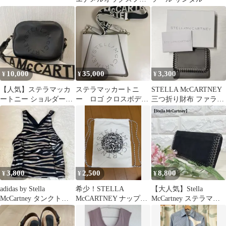
ードシューズ 厚底
10,000
35,000
3,300
¥
¥
¥
【人気】ステラマッカ
ステラマッカートニ
STELLA McCARTNEY
ートニー ショルダーバ
ー ロゴ クロスボディ
三つ折り財布 ファラベ
ッグ ステラロゴ カメラ
バッグ
ラ グレー
バッグ 黒
3,800
2,500
8,800
¥
¥
¥
adidas by Stella
希少！STELLA
【大人気】Stella
McCartney タンクトッ
McCARTNEY ナップサ
McCartney ステラマッ
プ
ック エコバッグ
カートニー ファラベラ
黒