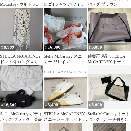
McCartney ウルトラブ
ロゴTシャツ ホワイ
バッグ ブラウン
ースト
ト 14＋
8,999
16,000
5,890
¥
¥
¥
STELLA McCARTNEY
Stella McCartney スニー
確実正規品 STELLA
ドット柄 ロングスカー
カー 37サイズ
McCARTNEY トートバ
ト
ッグ ステラマッカート
ニー
16,500
3,400
5,000
¥
¥
¥
Stella McCartney ボディ
STELLA McCARTNEY
Stella McCartney トート
バッグ ブラック 美品
スニーカー ホワイト 38
バッグ（ポーチ付き）
ループ定番