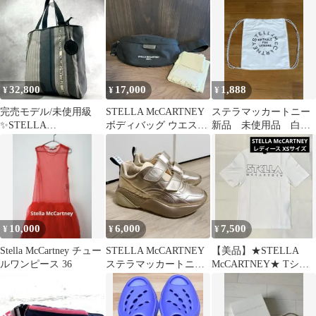
32,800
17,000
1,888
¥
¥
¥
完売モデル/未使用級
STELLA McCARTNEY
ステラマッカートニー
✨STELLA
ボディバッグ ウエスト
新品 未使用品 白
McCARTNEY トートバ
ポーチ
リュック 軽量
ッグ A4収納
10,000
6,000
7,500
¥
¥
¥
Stella McCartney チュー
STELLA McCARTNEY
【美品】★STELLA
ルワンピース 36
ステラマッカートニー
McCARTNEY★ Tシャ
スニーカー ピンク
ツ サイズXS