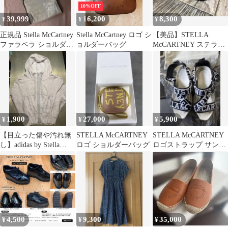
10%OFF
39,999
16,200
8,300
¥
¥
¥
正規品 Stella McCartney
Stella McCartney ロゴ シ
【美品】STELLA
ファラベラ ショルダー
ョルダーバッグ
McCARTNEY ステラマ
バッグ
ッカートニー サングラ
ス 黒
1,900
27,000
5,900
¥
¥
¥
【目立った傷や汚れ無
STELLA McCARTNEY
STELLA McCARTNEY
し】adidas by Stella
ロゴ ショルダーバッグ
ロゴストラップ サンダ
McCartney
ル
4,500
9,300
35,000
¥
¥
¥