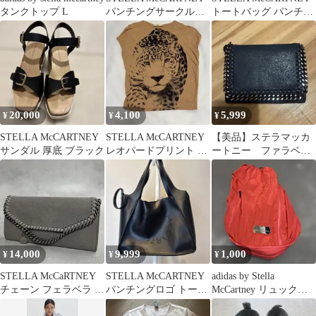
タンクトップ L
パンチングサークルロ
トートバッグ パンチン
ゴ ミニショルダーバッ
グロゴ
グ
20,000
4,100
5,999
¥
¥
¥
STELLA McCARTNEY
STELLA McCARTNEY
【美品】ステラマッカ
サンダル 厚底 ブラック
レオパードプリント T
ートニー ファラベ
シャツ
ラ 折り財布 ネイビ
ー
14,000
9,999
1,000
¥
¥
¥
STELLA McCaRTNEY
STELLA McCARTNEY
adidas by Stella
チェーン フェラベラ 長
パンチングロゴ トート
McCartney リュックバ
財布 9822
バッグ
ックパック