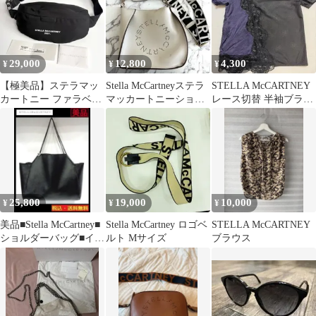
29,000
12,800
4,300
¥
¥
¥
【極美品】ステラマッ
Stella McCartneyステラ
STELLA McCARTNEY
カートニー ファラベラ
マッカートニーショル
レース切替 半袖ブラウ
ロゴ ベルトバッグ ボデ
ダーバッグアイボリー
ス 38
ィバッグ
25,800
19,000
10,000
¥
¥
¥
美品■Stella McCartney■
Stella McCartney ロゴベ
STELLA McCARTNEY
ショルダーバッグ■イン
ルト Mサイズ
ブラウス
ナーポーチ付き