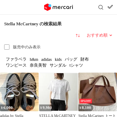
Stella McCartney の検索結果
並び替え
販売中のみ表示
ファラベラ
バッグ
財布
h&m
adidas
kids
ワンピース
奈良美智
サンダル
tシャツ
10%OFF
6,000
9,980
8,100
¥
¥
¥
adidas by Stella
STELLA McCARTNEY
Stella McCartney トート