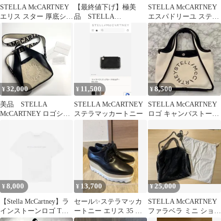
STELLA McCARTNEY
【最終値下げ】極美
STELLA McCARTNEY
エリス スター 厚底シュ
品 STELLA
エスパドリーユ ステラ
ーズ 37
McCARTNEY 半袖 ワン
サンダル ローファー
ピース 犬柄
32,000
11,500
8,500
¥
¥
¥
美品 STELLA
STELLA McCARTNEY
STELLA McCARTNEY
McCARTNEY ロゴショ
ステラマッカートニー
ロゴ キャンバストート
ルダー バッグ ボア
バッグ
8,000
13,700
25,000
¥
¥
¥
【Stella McCartney】ラ
セール✨ステラマッカ
STELLA McCARTNEY
インストーンロゴ Tシ
ートニー エリス 35 シ
ファラベラ ミニ ショル
ャツ
ューズ ブラック
ダーバッグ 正規品