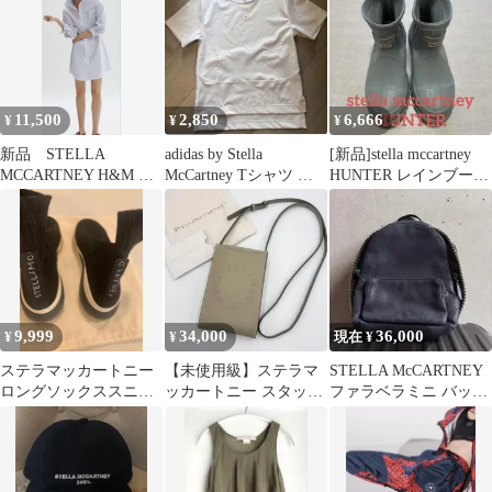
11,500
2,850
6,666
¥
¥
¥
新品 STELLA
adidas by Stella
[新品]stella mccartney
MCCARTNEY H&M コ
McCartney Tシャツ レ
HUNTER レインブーツ
ットンポプリンシャツ
ディース M
boots
ドレス
9,999
34,000
36,000
¥
¥
現在 ¥
ステラマッカートニー
【未使用級】ステラマ
STELLA McCARTNEY
ロングソックススニー
ッカートニー スタッズ
ファラベラミニ バック
カー 黒
ロゴ フォン ショルダー
パック
バッグ