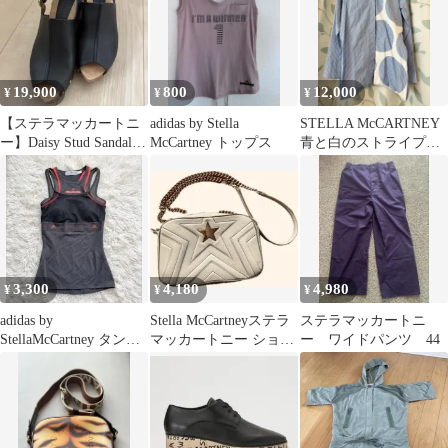
19,900
800
12,000
¥
¥
¥
【ステラマッカートニ
adidas by Stella
STELLA McCARTNEY
ー】Daisy Stud Sandal
McCartney トップス
青と白のストライプ・
23cm
ドット長袖シャツ
3,300
4,180
4,980
¥
¥
¥
adidas by
Stella McCartneyステラ
ステラマッカートニ
StellaMcCartney タンク
マッカートニー ショル
ー ワイドパンツ 44
トップ グレー
ダー⭕️週末削除最終‼️