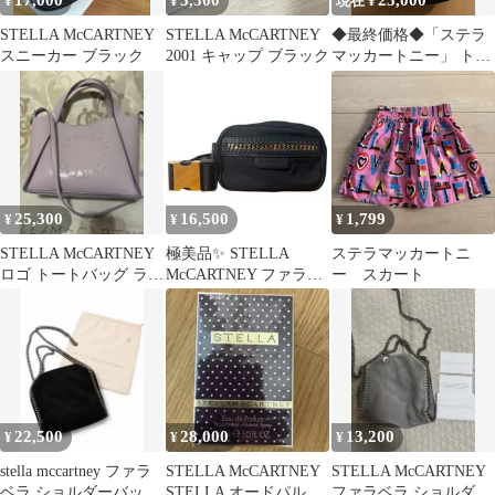
17,000
3,300
25,000
¥
¥
現在 ¥
STELLA McCARTNEY
STELLA McCARTNEY
◆最終価格◆「ステラ
スニーカー ブラック
2001 キャップ ブラック
マッカートニー」 トー
トバッグ 33cm×34cm ブ
ラック
25,300
16,500
1,799
¥
¥
¥
STELLA McCARTNEY
極美品✨ STELLA
ステラマッカートニ
ロゴ トートバッグ ラベ
McCARTNEY ファラベ
ー スカート
ンダー 袋カード付
ラ ゴー ミニバムバッグ
22,500
28,000
13,200
¥
¥
¥
stella mccartney ファラ
STELLA McCARTNEY
STELLA McCARTNEY
ベラ ショルダーバッグ
STELLA オードパルフ
ファラベラ ショルダー