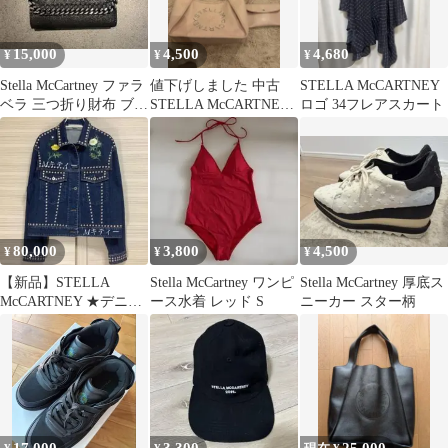
15,000
4,500
4,680
¥
¥
¥
Stella McCartney ファラ
値下げしました 中古
STELLA McCARTNEY
ベラ 三つ折り財布 ブラ
STELLA McCARTNEY
ロゴ 34フレアスカート
ック
ショルダーバッグ ピン
ク
80,000
3,800
4,500
¥
¥
¥
【新品】STELLA
Stella McCartney ワンピ
Stella McCartney 厚底ス
McCARTNEY ★デニム
ース水着 レッド S
ニーカー スター柄
装飾ジャケット★スタ
ッズ・刺繍