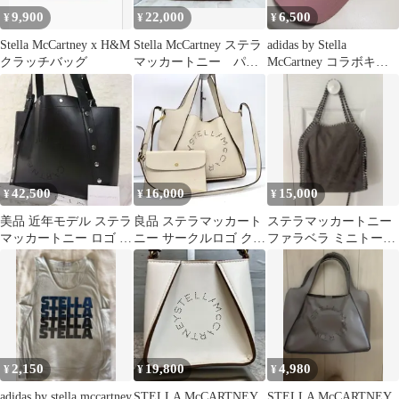
9,900
22,000
6,500
¥
¥
¥
Stella McCartney x H&M
Stella McCartney ステラ
adidas by Stella
クラッチバッグ
マッカートニー パン
McCartney コラボキャ
チングロゴ トートバ
ップ⭐︎ピンク
ッグ
42,500
16,000
15,000
¥
¥
¥
美品 近年モデル ステラ
良品 ステラマッカート
ステラマッカートニー
マッカートニー ロゴ ス
ニー サークルロゴ クロ
ファラベラ ミニトート
タッズ トートバッグ ブ
スボディ 2way 白
バッグ
ラック
2,150
19,800
4,980
¥
¥
¥
adidas by stella mccartney
STELLA McCARTNEY
STELLA McCARTNEY