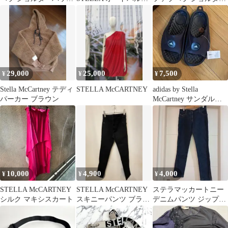
ミニ サイズ 黒
ァム 30ml
バッグ グレー
29,000
25,000
7,500
¥
¥
¥
Stella McCartney テディ
STELLA McCARTNEY
adidas by Stella
パーカー ブラウン
McCartney サンダル
新品未使用
10,000
4,900
4,000
¥
¥
¥
STELLA McCARTNEY
STELLA McCARTNEY
ステラマッカートニー
シルク マキシスカート
スキニーパンツ ブラッ
デニムパンツ ジップデ
ク 25
ザイン 38 イタリア製