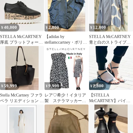
40,000
2,800
12,000
¥
¥
¥
STELLA McCARTNEY
【adidas by
STELLA McCARTNEY
厚底 プラットフォーム
stellamccartney・ポリエ
青と白のストライプ・
シューズ
ステルパンツ】黒XS
ドット長袖シャツ
59,999
9,999
2,800
¥
¥
¥
Stella McCartney ファラ
レア♡希少！イタリア
【STELLA
ベラ リエディション ト
製 ステラマッカート
McCARTNEY】パイソ
ートバッグ
ニー ヒョウ柄ベアト
ン柄ビジューサンダル
ップワンピース
35