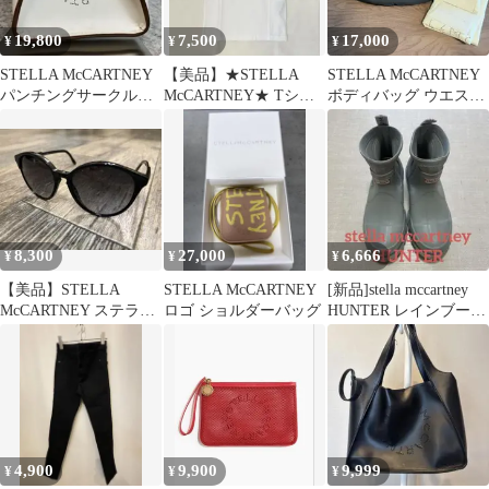
19,800
7,500
17,000
¥
¥
¥
STELLA McCARTNEY
【美品】★STELLA
STELLA McCARTNEY
パンチングサークルロ
McCARTNEY★ Tシャ
ボディバッグ ウエスト
ゴ ミニショルダーバッ
ツ サイズXS
ポーチ
グ
8,300
27,000
6,666
¥
¥
¥
【美品】STELLA
STELLA McCARTNEY
[新品]stella mccartney
McCARTNEY ステラマ
ロゴ ショルダーバッグ
HUNTER レインブーツ
ッカートニー サングラ
boots
ス 黒
4,900
9,900
9,999
¥
¥
¥