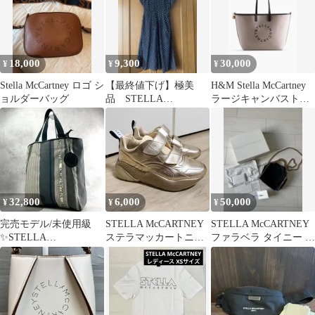
18,000
9,300
30,000
¥
¥
¥
Stella McCartney ロゴ シ
【最終値下げ】極美
H&M Stella McCartney
ョルダーバッグ
品 STELLA
ラージキャンバストー
McCARTNEY 半袖 ワン
トバッグ
ピース 犬柄
32,800
6,000
50,000
¥
¥
¥
完売モデル/未使用級
STELLA McCARTNEY
STELLA McCARTNEY
✨STELLA
ステラマッカートニー
ファラベラ タイニー ゴ
McCARTNEY トートバ
スニーカー ピンク
ールド チェーン
ッグ A4収納