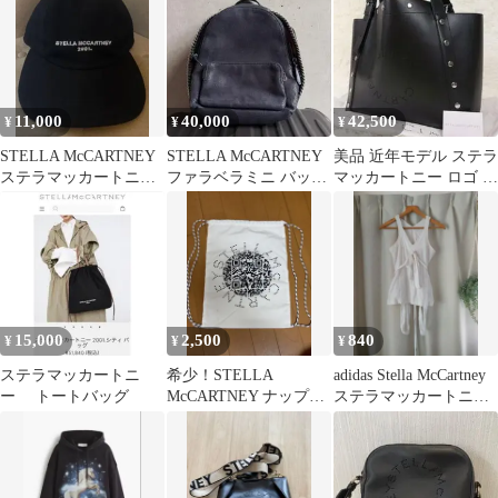
11,000
40,000
42,500
¥
¥
¥
STELLA McCARTNEY
STELLA McCARTNEY
美品 近年モデル ステラ
ステラマッカートニ
ファラベラミニ バック
マッカートニー ロゴ ス
ー キャップ 58 ブラッ
パック
タッズ トートバッグ ブ
ク
ラック
15,000
2,500
840
¥
¥
¥
ステラマッカートニ
希少！STELLA
adidas Stella McCartney
ー トートバッグ
McCARTNEY ナップサ
ステラマッカートニー
ック エコバッグ
トップス