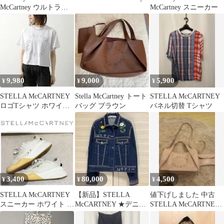
McCartney ウルトラブ
McCartney スニーカー
ースト
9,980
9,000
5,900
¥
¥
¥
STELLA McCARTNEY
Stella McCartney トート
STELLA McCARTNEY
ロゴTシャツ ホワイ
バッグ ブラウン
パネル切替 Tシャツ
ト 14＋
3,400
80,000
4,500
¥
¥
¥
STELLA McCARTNEY
【新品】STELLA
値下げしました 中古
スニーカー ホワイト 38
McCARTNEY ★デニム
STELLA McCARTNEY
ループ定番
装飾ジャケット★スタ
ショルダーバッグ ピン
ッズ・刺繍
ク