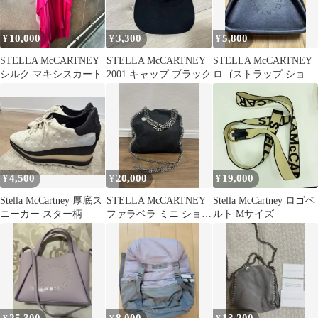
10,000
3,300
5,800
¥
¥
¥
STELLA McCARTNEY
STELLA McCARTNEY
STELLA McCARTNEY
シルク マキシスカート
2001 キャップ ブラック
ロゴストラップ ショル
ダーマイクロ
4,500
20,000
19,000
¥
¥
¥
Stella McCartney 厚底ス
STELLA McCARTNEY
Stella McCartney ロゴベ
ニーカー スター柄
ファラベラ ミニ ショル
ルト Mサイズ
ダーバッグ ブラック