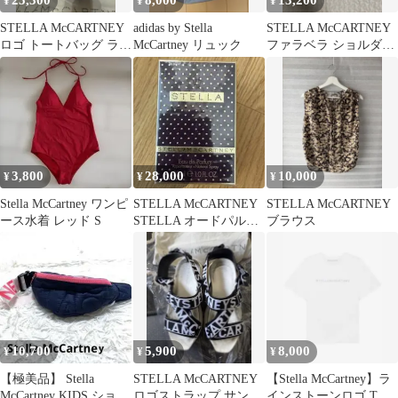
25,300
8,000
13,200
¥
¥
¥
STELLA McCARTNEY
adidas by Stella
STELLA McCARTNEY
ロゴ トートバッグ ラベ
McCartney リュック
ファラベラ ショルダー
ンダー 袋カード付
バッグ グレー
3,800
28,000
10,000
¥
¥
¥
Stella McCartney ワンピ
STELLA McCARTNEY
STELLA McCARTNEY
ース水着 レッド S
STELLA オードパルフ
ブラウス
ァム 30ml
10,700
5,900
8,000
¥
¥
¥
【極美品】 Stella
STELLA McCARTNEY
【Stella McCartney】ラ
McCartney KIDS ショル
ロゴストラップ サンダ
インストーンロゴ Tシ