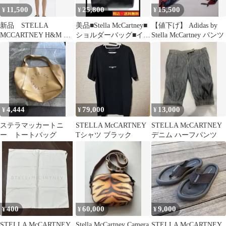
11,500
25,800
15,500
¥
¥
¥
新品 STELLA
美品■Stella McCartney■
【値下げ】 Adidas by
MCCARTNEY H&M コ
ショルダーバッグ■イン
Stella McCartney パンツ
ットンポプリンシャツ
ナーポーチ付き
ドレス
4,444
79,000
13,000
¥
¥
¥
ステラマッカートニ
STELLA McCARTNEY
STELLA McCARTNEY
ー トートバッグ
Tシャツ ブラック
デニム ハーフパンツ
400
60,000
9,000
¥
¥
¥
STELLA McCARTNEY
Stella McCartney Camera
STELLA McCARTNEY