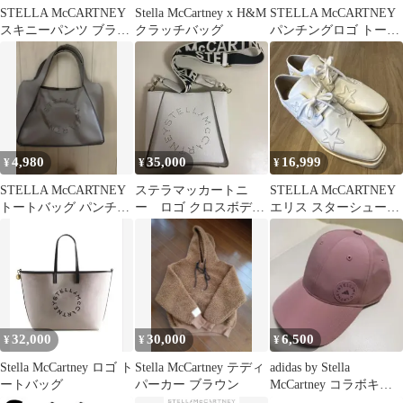
STELLA McCARTNEY
Stella McCartney x H&M
STELLA McCARTNEY
スキニーパンツ ブラッ
クラッチバッグ
パンチングロゴ トート
ク 25
バッグ
4,980
35,000
16,999
¥
¥
¥
STELLA McCARTNEY
ステラマッカートニ
STELLA McCARTNEY
トートバッグ パンチン
ー ロゴ クロスボディ
エリス スターシューズ
グロゴ
バッグ
ホワイト
32,000
30,000
6,500
¥
¥
¥
Stella McCartney ロゴ ト
Stella McCartney テディ
adidas by Stella
ートバッグ
パーカー ブラウン
McCartney コラボキャ
ップ⭐︎ピンク