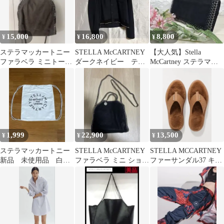
15,000
16,800
8,800
¥
¥
¥
ステラマッカートニー
STELLA McCARTNEY
【大人気】Stella
ファラベラ ミニトート
ダークネイビー テー
McCartney ステラマッ
バッグ
ラードジャケット
カートニー ファラベラ
黒
1,999
22,900
13,500
¥
¥
¥
ステラマッカートニー
STELLA McCARTNEY
STELLA MCCARTNEY
新品 未使用品 白
ファラベラ ミニ ショル
ファーサンダル37 キャ
リュック 軽量
ダーバッグ
メル※送料込み