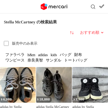
Stella McCartney の検索結果
並び替え
販売中のみ表示
ファラベラ
バッグ
財布
h&m
adidas
kids
ワンピース
奈良美智
サンダル
トートバッグ
6,000
18,000
3,300
¥
¥
¥
adidas by Stella
adidas Stella McCartney
adidas by Stella