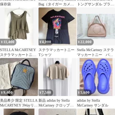
保存袋
Bag（タイガー カメラ
トングサンダル ブラッ
バッグ）
ク
11,400
4,000
22,000
¥
¥
¥
STELLA McCARTNEY
ステラマッカートニー
Stella McCartney ステラ
ステラマッカートニー
Tシャツ
マッカートニー パン
キャミソール 38
チングロゴ トートバ
ッグ
9,400
7,500
5,600
¥
¥
¥
美品希少 限定 STELLA
新品 adidas by Stella
adidas by Stella
McCARTNEY 3Wayリュ
McCartney クロップドT
McCartney サンダル
ック/バックパック
シャツ