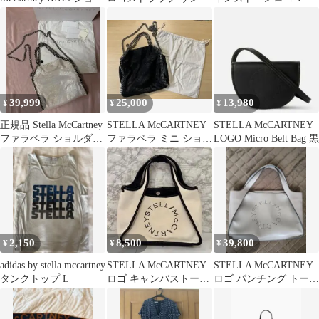
ダーバッグ
ル
ャツ
39,999
25,000
13,980
¥
¥
¥
正規品 Stella McCartney
STELLA McCARTNEY
STELLA McCARTNEY
ファラベラ ショルダー
ファラベラ ミニ ショル
LOGO Micro Belt Bag 黒
バッグ
ダーバッグ 正規品
2,150
8,500
39,800
¥
¥
¥
adidas by stella mccartney
STELLA McCARTNEY
STELLA McCARTNEY
タンクトップ L
ロゴ キャンバストート
ロゴ パンチング トート
バッグ
バッグ