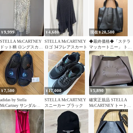
9,999
4,680
20,500
¥
¥
現在 ¥
STELLA McCARTNEY
STELLA McCARTNEY
◆最終価格◆「ステラ
ドット柄 ロングスカー
ロゴ 34フレアスカート
マッカートニー」 トー
ト
トバッグ 33cm×34cm ブ
ラック
7,500
17,000
5,890
¥
¥
¥
adidas by Stella
STELLA McCARTNEY
確実正規品 STELLA
McCartney サンダル
スニーカー ブラック
McCARTNEY トートバ
新品未使用
ッグ ステラマッカート
ニー