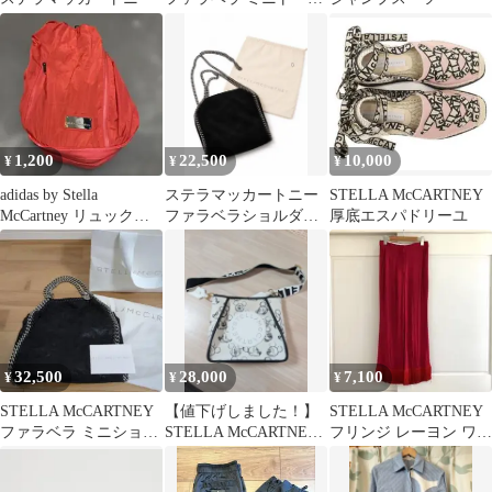
ショルダーバッグ グレ
ー
1,200
22,500
10,000
¥
¥
¥
adidas by Stella
ステラマッカートニー
STELLA McCARTNEY
McCartney リュックバ
ファラベラショルダー
厚底エスパドリーユ
ックパック
バッグ ミニ サイズ 黒
32,500
28,000
7,100
¥
¥
¥
STELLA McCARTNEY
【値下げしました！】
STELLA McCARTNEY
ファラベラ ミニショル
STELLA McCARTNEY
フリンジ レーヨン ワイ
ダーバッグ
ミッキー ショルダーバ
ドパンツ ピンク 36
ッグ