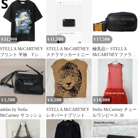
11,900
11,500
17,500
¥
¥
¥
STELLA McCARTNEY
STELLA McCARTNEY
極美品✨ STELLA
プリント 半袖 Tシャ
ステラマッカートニー
McCARTNEY ファラベ
ツ ブラック S 新品
ラ ゴー ミニバムバッグ
1,500
4,100
10,000
¥
¥
¥
adidas by Stella
STELLA McCARTNEY
Stella McCartney チュー
McCartney サコッシュ
レオパードプリント T
ルワンピース 36
シャツ