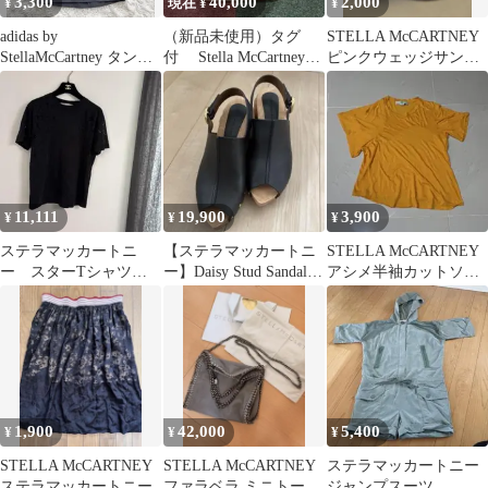
3,300
40,000
2,000
¥
現在 ¥
¥
adidas by
（新品未使用）タグ
STELLA McCARTNEY
StellaMcCartney タンク
付 Stella McCartneyト
ピンクウェッジサンダ
トップ グレー
ートバッグ
ル size:36
11,111
19,900
3,900
¥
¥
¥
ステラマッカートニ
【ステラマッカートニ
STELLA McCARTNEY
ー スターTシャツ
ー】Daisy Stud Sandal
アシメ半袖カットソー
ブラック 34
23cm
38ステラマッカートニ
ー
1,900
42,000
5,400
¥
¥
¥
STELLA McCARTNEY
STELLA McCARTNEY
ステラマッカートニー
ステラマッカートニー
ファラベラ ミニトート
ジャンプスーツ