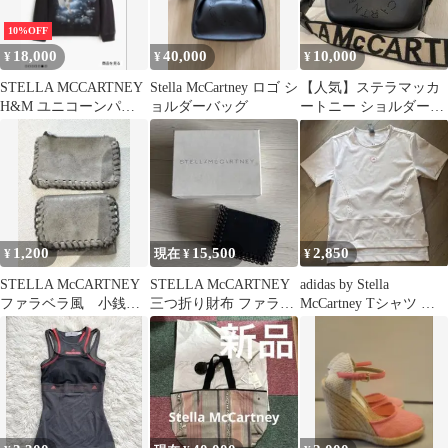
10%OFF
18,000
40,000
10,000
¥
¥
¥
STELLA MCCARTNEY
Stella McCartney ロゴ シ
【人気】ステラマッカ
H&M ユニコーンパー
ョルダーバッグ
ートニー ショルダーバ
カー M
ッグ ステラロゴ カメラ
バッグ 黒
1,200
15,500
2,850
¥
現在 ¥
¥
STELLA McCARTNEY
STELLA McCARTNEY
adidas by Stella
ファラベラ風 小銭入
三つ折り財布 ファラベ
McCartney Tシャツ レ
れ2個セット
ラ ブラック
ディース M