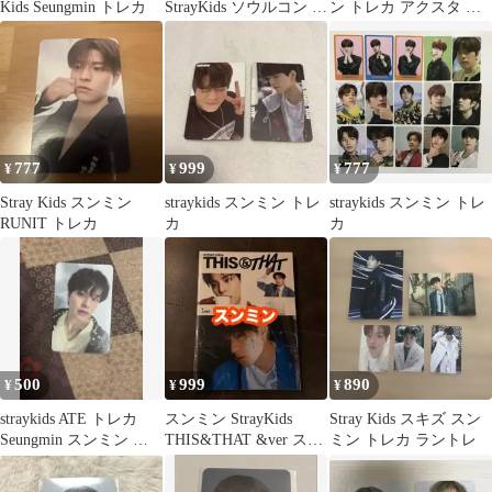
Kids Seungmin トレカ
StrayKids ソウルコン チ
ン トレカ アクスタ 缶
ェックシャツ トレカ
バッジ
777
999
777
¥
¥
¥
Stray Kids スンミン
straykids スンミン トレ
straykids スンミン トレ
RUNIT トレカ
カ
カ
500
999
890
¥
¥
¥
straykids ATE トレカ
スンミン StrayKids
Stray Kids スキズ スン
Seungmin スンミン ス
THIS&THAT &ver スキ
ミン トレカ ラントレ
キズ
ズ 未開封 f