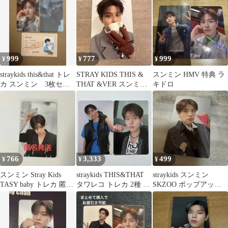
999
777
999
¥
¥
¥
straykids this&that トレ
STRAY KIDS THIS &
スンミン HMV 特典 ラ
カ スンミン 3枚セッ
THAT &VER スンミ
キドロ
ト
ン トレカ
766
3,333
499
¥
¥
¥
スンミン Stray Kids
straykids THIS&THAT
straykids スンミン
TASY baby トレカ 匿名
タワレコ トレカ 2種 ス
SKZOO ポップアップ
発送
ンミン
トレカ