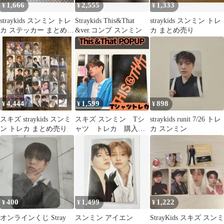
1,666
2,555
1,333
¥
¥
¥
straykids スンミン トレ
Straykids This&That
straykids スンミン トレ
カ ステッカー まとめ売
&ver.コンプ スンミン
カ まとめ売り
り セット
4,444
1,599
898
¥
¥
¥
スキズ straykids スンミ
スキズ スンミン Tシ
straykids runit 7/26 トレ
ン トレカ まとめ売り
ャツ トレカ 購入特
カ スンミン
典 ポップアップ E457
400
1,499
1,222
¥
¥
¥
オンラインくじ Stray
スンミン アイエン
StrayKids スキズ スンミ