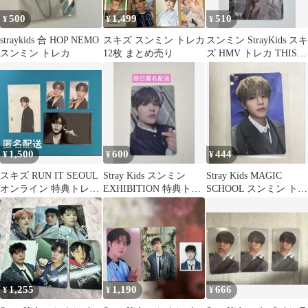
500
1,499
510
¥
¥
¥
straykids 合 HOP NEMO
スキズ スンミン トレカ
スンミン StrayKids スキ
スンミン トレカ
12枚 まとめ売り
ズ HMV トレカ THIS &
THAT
1,500
600
444
¥
¥
¥
スキズ RUN IT SEOUL
Stray Kids スンミン
Stray Kids MAGIC
オンライン 特典トレカ
EXHIBITION 特典トレ
SCHOOL スンミン トレ
スンミン
カ
カ
1,255
1,190
666
¥
¥
¥