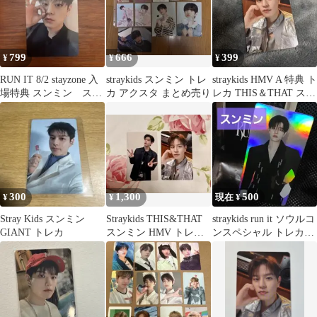
799
666
399
¥
¥
¥
RUN IT 8/2 stayzone 入
straykids スンミン トレ
straykids HMV A 特典 ト
場特典 スンミン スキ
カ アクスタ まとめ売り
レカ THIS＆THAT スン
ズ
ミン
300
1,300
500
¥
¥
現在 ¥
Stray Kids スンミン
Straykids THIS&THAT
straykids run it ソウルコ
GIANT トレカ
スンミン HMV トレカA
ンスペシャル トレカ
ラキドロY
スンミン