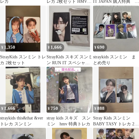
レカ
レカ 2枚セット HMV
IT JAPAN 購入特典 ト
ラキドロ X Y
レカ スンミン
1,350
1,666
690
¥
¥
¥
StrayKids スンミン トレ
StrayKids スキズ スンミ
straykids スンミン ま
カ 2枚セット
ン RUN IT スペシャル
とめ売り
トレカ ノーマル
1,666
750
888
¥
¥
¥
straykids this&that &ver
stray kids スキズ スン
Stray Kids スンミン
トレカ スンミン
ミン hmv 特典トレカ
BABY TASY トレカ 2枚
セット