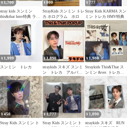
1,700
800
777
¥
¥
¥
stray kids スンミン
StrayKids スンミン トレ
Stray Kids KARMA スン
this&that hmv特典 ラキ
カ ホログラム ホロ
ミン トレカ HMV特典
ドロ ホロ
1,999
1,890
1,980
¥
¥
¥
スンミン トレカ
straykids スキズ スンミ
Straykids This&That ス
ン トレカ アルバム
ンミン &ver. トレカ
ポップアップ E735
コンプ
450
1,777
1,090
¥
¥
¥
Stray Kids スンミン ト
Stray Kids スンミン ト
straykids スキズ RUN