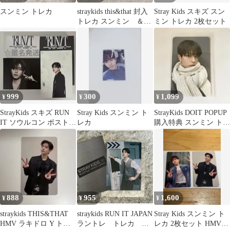
スンミン トレカ
straykids this&that 封入
Stray Kids スキズ スン
トレカ スンミン ＆バ
ミン トレカ 2枚セット
ージョン
999
300
1,099
¥
¥
¥
StrayKids スキズ RUN
Stray Kids スンミン ト
StrayKids DOIT POPUP
IT ソウルコン ポストカ
レカ
購入特典 スンミン トレ
ード スンミン
カ
888
955
1,600
¥
¥
¥
straykids THIS&THAT
straykids RUN IT JAPAN
Stray Kids スンミン ト
HMV ラキドロ Y トレ
ラントレ トレカ ス
レカ 2枚セット HMV