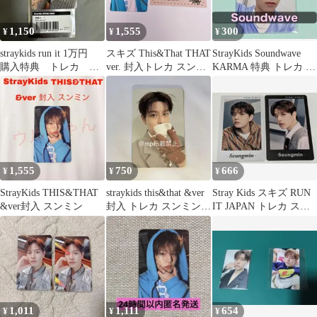
1,150
1,555
300
¥
¥
¥
straykids run it 1万円
スキズ This&That THAT
StrayKids Soundwave
購入特典 トレカ ス
ver. 封入トレカ スンミ
KARMA 特典 トレカ ス
ンミン オンライン
ン
ンミン
1,555
750
666
¥
¥
¥
StrayKids THIS&THAT
straykids this&that &ver
Stray Kids スキズ RUN
&ver封入 スンミン
封入 トレカ スンミン
IT JAPAN トレカ スン
①
ミン
1,011
1,111
654
¥
¥
¥