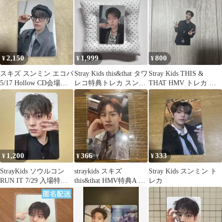
2,150
1,999
800
¥
¥
¥
スキズ スンミン エコパ
Stray Kids this&that タワ
Stray Kids THIS &
5/17 Hollow CD会場限
レコ特典トレカ スンミ
THAT HMV トレカ ス
定特典 トレカ
ン
ンミン
1,200
366
333
¥
¥
¥
StrayKids ソウルコン
straykids スキズ
Stray Kids スンミン ト
RUN IT 7/29 入場特典
this&that HMV特典A ス
レカ
トレカ スンミン
ンミン