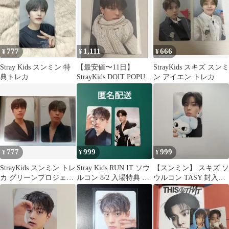
777
1,111
666
¥
¥
¥
Stray Kids スンミン 特
【最安値〜11日】
StrayKids スキズ スンミ
典トレカ
StrayKids DOIT POPUP
ン アイエン トレカ
購入特典 スンミン
777
999
999
¥
¥
¥
StrayKids スンミン トレ
Stray Kids RUN IT ソウ
【スンミン】 スキズ ソ
カ グリーンプロジェク
ルコン 8/2 入場特典 ス
ウルコン TASY 封入ト
ト
ンミン
レカ