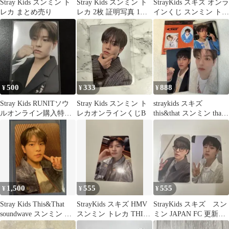
Stray Kids スンミン ト
Stray Kids スンミン ト
StrayKids スキズ オンラ
レカ まとめ売り
レカ 2枚 証明写真 1枚
インくじ スンミン トレ
セット
カ 3枚セット
500
333
888
¥
¥
¥
Stray Kids RUNITソウ
Stray Kids スンミン ト
straykids スキズ
ルオンライン購入特典
レカオンラインくじB
this&that スンミン that
スンミン
ver
1,500
555
555
¥
¥
¥
Stray Kids This&That
StrayKids スキズ HMV
StrayKids スキズ スン
soundwave スンミン ト
スンミン トレカ THIS
ミン JAPAN FC 更新特
レカ
& THAT
典 継続特典 2枚