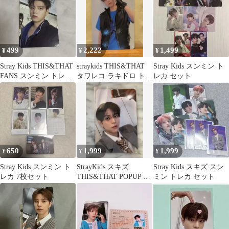
499
2,222
1,499
¥
¥
¥
Stray Kids THIS&THAT
straykids THIS&THAT
Stray Kids スンミン ト
FANS スンミン トレカ
タワレコ ラキドロ トレ
レカ セット
封入
カ スンミン
650
1,999
1,999
¥
¥
¥
Stray Kids スンミン ト
StrayKids スキズ
Stray Kids スキズ スン
レカ 7枚セット
THIS&THAT POPUP 特
ミン トレカ セット
典 スンミン