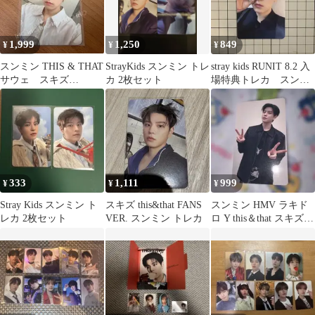
1,999
1,250
849
¥
¥
¥
スンミン THIS & THAT
StrayKids スンミン トレ
stray kids RUNIT 8.2 入
サウェ スキズ
カ 2枚セット
場特典トレカ スンミ
soundwave トレカ
ン
333
1,111
999
¥
¥
¥
Stray Kids スンミン ト
スキズ this&that FANS
スンミン HMV ラキド
レカ 2枚セット
VER. スンミン トレカ
ロ Y this＆that スキズ
straykids