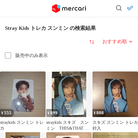
Stray Kids トレカ スンミン の検索結果
並び替え
販売中のみ表示
555
899
888
¥
¥
¥
straykids スンミン トレ
straykids スキズ スン
スキズ スンミン トレカ
カ
ミン THIS&THAT ＆
封入
ver トレカ ①