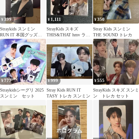
399
1,111
350
¥
¥
¥
Straykids スンミン
StrayKids スキズ
Stray Kids スンミン
RUN IT 本国グッズ特
THIS&THAT hmv ラキ
THE SOUND トレカ
典トレカ スキズ
ドロY スンミン
777
999
555
¥
¥
¥
Straykidsシーグリ 2025
Stray Kids RUN IT
StrayKids スキズ スンミ
スンミン セット
TASY トレカ スンミン
ン トレカ セット