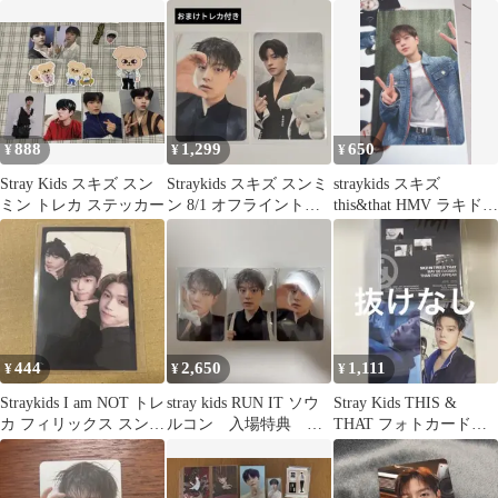
カ スンミン
ンミン ④
ラキドロ X Y
888
1,299
650
¥
¥
¥
Stray Kids スキズ スン
Straykids スキズ スンミ
straykids スキズ
ミン トレカ ステッカー
ン 8/1 オフライントレ
this&that HMV ラキド
カ RUNIT 特典
ロ スンミン
444
2,650
1,111
¥
¥
¥
Straykids I am NOT トレ
stray kids RUN IT ソウ
Stray Kids THIS &
カ フィリックス スンミ
ルコン 入場特典 ト
THAT フォトカードセ
ン アイエン
レカ スンミン
ット スンミン