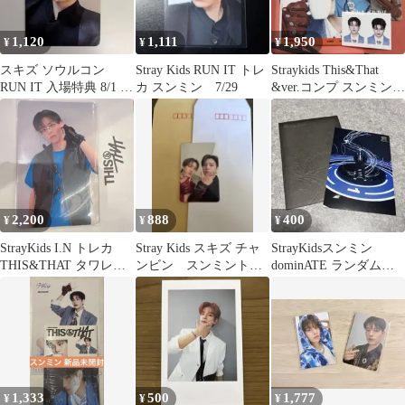
1,120
1,111
1,950
¥
¥
¥
スキズ ソウルコン
Stray Kids RUN IT トレ
Straykids This&That
RUN IT 入場特典 8/1 ス
カ スンミン 7/29
&ver.コンプ スンミン
ンミン
スキズ 2
2,200
888
400
¥
¥
¥
StrayKids I.N トレカ
Stray Kids スキズ チャ
StrayKidsスンミン
THIS&THAT タワレコ
ンビン スンミントレ
dominATE ランダムト
特典
カ
レーディングカード
1,333
500
1,777
¥
¥
¥