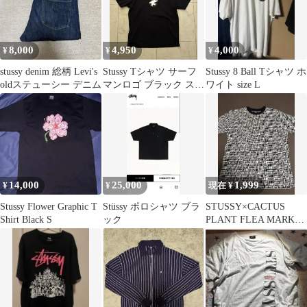
8,000
4,950
4,000
¥
¥
¥
stussy denim 総柄 Levi's
Stussy Tシャツ サーフ
Stussy 8 Ball Tシャツ ホ
oldステューシー デニム
マンロゴ ブラック スト
ワイト size L
ゥーシー
14,000
25,000
1,999
¥
¥
現在 ¥
Stussy Flower Graphic T
Stüssy ポロシャツ ブラ
STUSSY×CACTUS
Shirt Black S
ック
PLANT FLEA MARKET
tシャツ