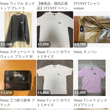
Stussy ワッフル タンク
【極美品・国内正規
STUSSY Tシャツ
トップ グレー S
品】STUSSY ベーシッ
woman
クロゴ Tシャツ M 黒
お盆特価
3,500
5,800
3,700
¥
¥
¥
Stüssy ステューシー ス
Stussy Tシャツ ホワイ
Stüssy チノパン
ウェット ブラック M
ト Lサイズ
1,650
6,000
4,000
¥
¥
¥
Stussy 三つ折り財布 ブ
Stussy Tシャツ ホワイ
Stussy Tシャツ ピンク
ラック
ト Lサイズ
ロゴプリント