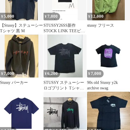
5,000
7,000
12,000
¥
¥
¥
【Stussy】ステューシー
STUSSY26SS新作
stussy フリース
Tシャツ 黒 M
STOCK LINK TEEピグ
メントダイ 黒M美品
7,000
6,200
7,000
¥
¥
¥
Stussy パーカー
STUSSY ステューシー
90s old Stussy y2k
ロゴプリント Tシャツ
archive swag
ブラック