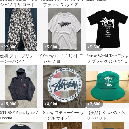
シャツ 半袖 コラボ M
ブラック XLサイズ
ストリート 裏原系
22,000
5,000
5,500
¥
¥
¥
総柄 フォトプリント イ
Stussy ロゴプリント T
Stussy World Tour Tシャ
ージーパンツ
シャツ 白
ツ ブラック tシャツ メ
ンズ
15,000
8,000
3,600
¥
¥
¥
STUSSY Apocalypse Zip
Stussy ステューシー サ
【美品】STUSSY バケ
Hoodie
ークル サイズL
ットハット