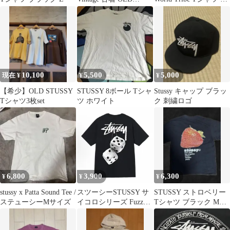
STUSSY ステューシー
ラウン Lサイズ
金ロゴ グレー 半袖Tシ
ャツ #2496
10,100
5,500
5,000
現在 ¥
¥
¥
【希少】OLD STUSSY
STUSSY 8ボール Tシャ
Stussy キャップ ブラッ
Tシャツ3枚set
ツ ホワイト
ク 刺繍ロゴ
6,800
3,900
6,300
¥
¥
¥
stussy x Patta Sound Tee /
スツーシーSTUSSY サ
STUSSY ストロベリー
ステューシーMサイズ
イコロシリーズ Fuzzy
Tシャツ ブラック Mサ
Dice Tee パターンプリ
イズ
ント丸首プルオーバー