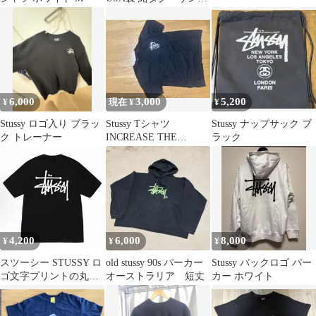
ェード ビーチ
6,000
3,000
5,200
¥
現在 ¥
¥
Stussy ロゴ入り ブラッ
Stussy Tシャツ
Stussy ナップサック ブ
ク トレーナー
INCREASE THE
ラック
PEACE
4,200
6,000
8,000
¥
¥
¥
スツーシー STUSSY ロ
old stussy 90s パーカー
Stussy バックロゴ パー
ゴ文字プリントの丸首
オーストラリア 短丈
カー ホワイト
プルオーバー半袖Tシ
ャツ 男女兼用