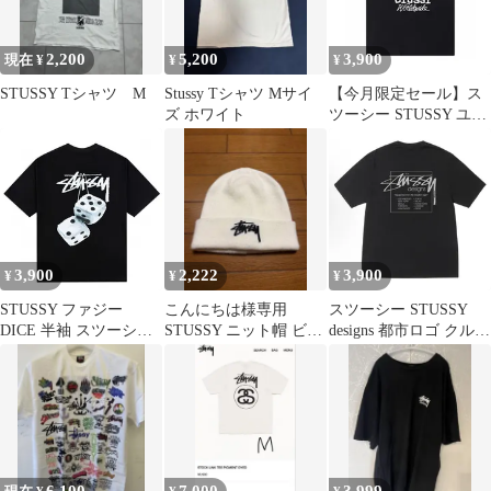
2,200
5,200
3,900
現在 ¥
¥
¥
STUSSY Tシャツ M
Stussy Tシャツ Mサイ
【今月限定セール】ス
ズ ホワイト
ツーシー STUSSY ユニ
セックス THE SOUND
シリーズ ロゴプリント
クルーネック半袖Tシ
ャツ
3,900
2,222
3,900
¥
¥
¥
STUSSY ファジー
こんにちは様専用
スツーシー STUSSY
DICE 半袖 スツーシー
STUSSY ニット帽 ビー
designs 都市ロゴ クルー
ロゴプリントの丸首プ
ニー ホワイト
ネック T シャツ ブラッ
ルオーバー半袖Tシャ
ク ヴィンテージ
ツ 男女兼用