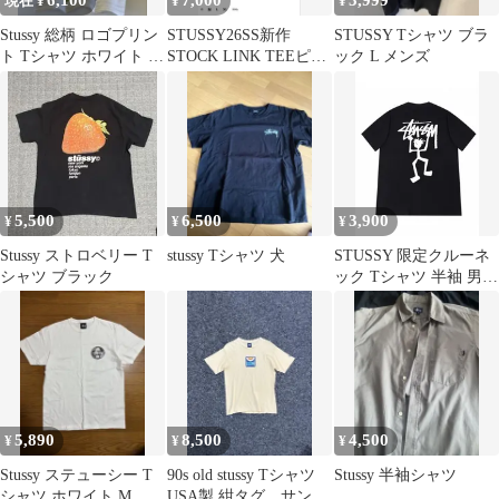
6,100
7,000
3,999
現在 ¥
¥
¥
Stussy 総柄 ロゴプリン
STUSSY26SS新作
STUSSY Tシャツ ブラ
ト Tシャツ ホワイト M
STOCK LINK TEEピグ
ック L メンズ
サイズ
メントダイ ナチュラル
M
5,500
6,500
3,900
¥
¥
¥
Stussy ストロベリー T
stussy Tシャツ 犬
STUSSY 限定クルーネ
シャツ ブラック
ック Tシャツ 半袖 男女
兼用
5,890
8,500
4,500
¥
¥
¥
Stussy ステューシー T
90s old stussy Tシャツ
Stussy 半袖シャツ
シャツ ホワイト M
USA製 紺タグ サンフ