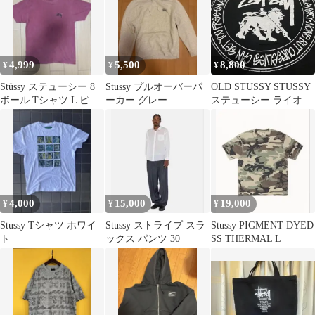
半袖Tシャツ 男女兼用
4,999
5,500
8,800
¥
¥
¥
Stüssy ステューシー 8
Stussy プルオーバーパ
OLD STUSSY STUSSY
ボール Tシャツ L ピン
ーカー グレー
ステューシー ライオン
ク フェード 古着
サークル Tシャツ
4,000
15,000
19,000
¥
¥
¥
Stussy Tシャツ ホワイ
Stussy ストライプ スラ
Stussy PIGMENT DYED
ト
ックス パンツ 30
SS THERMAL L