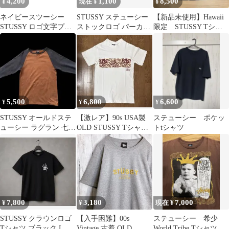
4,200
1,100
8,500
¥
現在 ¥
¥
ネイビースツーシー
STUSSY ステューシー
【新品未使用】Hawaii
STUSSY ロゴ文字プリ
ストックロゴ パーカー
限定 STUSSY Tシャ
ントの丸首プルオーバ
L カットソー フーディ
ツブラック ハワイ
ー半袖Tシャツ 男女兼
黒
用
5,500
6,800
6,600
¥
¥
¥
STUSSY オールドステ
【激レア】90s USA製
ステューシー ポケッ
ューシー ラグラン 七分
OLD STUSSY Tシャツ
トtシャツ
袖 ニット カットソー
紺タグ フラガール
M
7,800
3,180
7,000
¥
¥
現在 ¥
STUSSY クラウンロゴ
【入手困難】00s
ステューシー 希少
Tシャツ ブラック L
Vintage 古着 OLD
World Tribe Tシャツ ブ