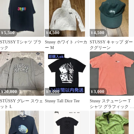
5,500
4,500
4,500
¥
¥
¥
STUSSY Tシャツ ブラ
Stussy ホワイト パーカ
STUSSY キャップ ダー
ック
ー M
クグリーン
20,000
8,000
3,000
¥
¥
¥
STÜSSY グレー スウェ
Stussy Tall Dice Tee
Stussy ステューシー T
ット L
シャツ グラフィック 半
袖 ストリート 古着