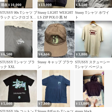
10,000
13,000
4,100
現在 ¥
¥
¥
STUSSY 00s Tシャツ ブ
Stussy LIGHT WEIGHT
Stussy Tシャツ ホワイ
ラック ピンクロゴ XL
LS ZIP POLO 黒 M
ト
古着
6,500
6,666
3,800
¥
¥
¥
STUSSY Tシャツ ブラ
Stussy キャップ ブラウ
STUSSY ステューシー
ック XXL
ン
Tシャツ ベージュ
5,000
7,800
13,000
¥
¥
¥
STUSSY 10s コットン T
Stussy 8ボール Tシャツ
stussy black