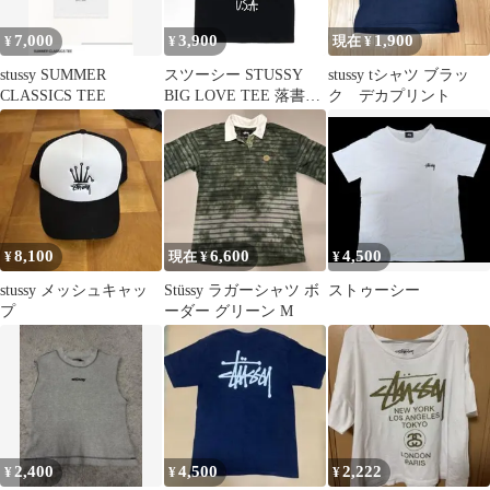
7,000
3,900
1,900
¥
¥
現在 ¥
stussy SUMMER
スツーシー STUSSY
stussy tシャツ ブラッ
CLASSICS TEE
BIG LOVE TEE 落書き
ク デカプリント
サイン入りロゴ 万能デ
ザイン 普段着用 ゆった
り半袖Tシャツ 男女兼
用
8,100
6,600
4,500
¥
現在 ¥
¥
stussy メッシュキャッ
Stüssy ラガーシャツ ボ
ストゥーシー
プ
ーダー グリーン M
2,400
4,500
2,222
¥
¥
¥