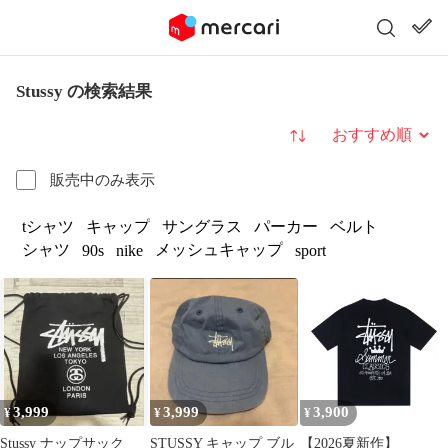
Stussy の検索結果
並び替え
販売中のみ表示
tシャツ
キャップ
サングラス
パーカー
ベルト
シャツ
メッシュキャップ
90s
nike
sport
3,999
3,999
3,900
¥
¥
¥
Stussy ナップサック
STUSSY キャップ ブル
【2026夏新作】