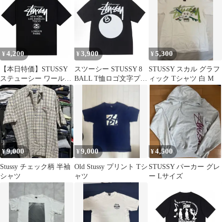
4,200
3,900
5,300
¥
¥
¥
【本日特価】STUSSY
スツーシー STUSSY 8
STUSSY スカル グラフ
ステューシー ワールド
BALL T恤ロゴ文字プリ
ィック Tシャツ 白 M
ツアー限定 クルーネッ
ントの丸首プルオーバ
ク世界一周 Tシャツ 半
ー半袖Tシャツ 男女兼
袖 ユニセックス
用
9,000
9,000
4,500
¥
¥
¥
Stussy チェック柄 半袖
Old Stussy プリント Tシ
STUSSY パーカー グレ
シャツ
ャツ
ー Lサイズ