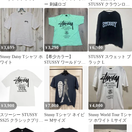
ー 刺繍ロゴ
STUSSY クラウンロゴ
サマークラシックスT
シャツ レタープリント
半袖 男女兼用 ストリー
トカジュアル コットン
3,699
3,290
6,900
¥
¥
¥
Stussy Daisy Tシャツ ホ
【希少カラー】
STUSSY スウェット ブ
ワイト
STUSSY ワールドツア
ラック L
ー Tシャツ M ミントグ
リーン 緑
3,900
7,000
4,000
¥
¥
¥
スツーシー STUSSY
Stussy Tシャツ ネイビ
Stussy World Tour Tシャ
SS25 クラシックプリン
ー Mサイズ
ツ ホワイト Lサイズ
トロゴリブスリーブT
シャツ 男女兼用