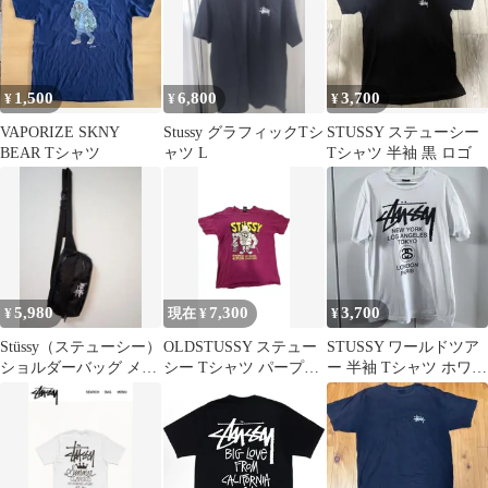
1,500
6,800
3,700
¥
¥
¥
VAPORIZE SKNY
Stussy グラフィックTシ
STUSSY ステューシー
BEAR Tシャツ
ャツ L
Tシャツ 半袖 黒 ロゴ
5,980
7,300
3,700
¥
現在 ¥
¥
Stüssy（ステューシー）
OLDSTUSSY ステュー
STUSSY ワールドツア
ショルダーバッグ メッ
シー Tシャツ パープル
ー 半袖 Tシャツ ホワイ
センジャーバッグ ブラ
Lサイズ
ト Mサイズ
ック