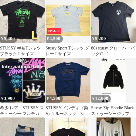
10%OFF
5,400
4,500
5,200
¥
¥
¥
STUSSY 半袖Tシャツ
Stussy Sport Tシャツ グ
80s stussy クローバーバ
ブラック Lサイズ
レー Lサイズ
ックロゴ
3,900
4,500
12,000
¥
¥
¥
希少 レア STUSSY ス
STUSSY インディゴ染
Stussy Zip Hoodie Black
テューシー マルチカラ
め クルーネック Tシャ
ストゥーシージップパ
ーロゴ 黒 ピンク
ツ L
ーカー 黒
90s