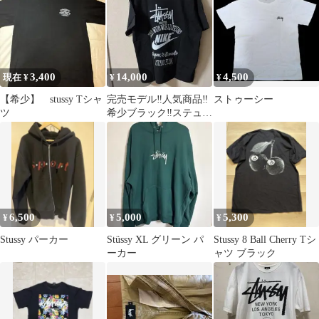
3,400
14,000
4,500
現在 ¥
¥
¥
【希少】 stussy Tシャ
完売モデル‼️人気商品‼️
ストゥーシー
ツ
希少ブラック‼️ステュー
シーNIKEコラボTシャ
ツ‼️
6,500
5,000
5,300
¥
¥
¥
Stussy パーカー
Stüssy XL グリーン パ
Stussy 8 Ball Cherry Tシ
ーカー
ャツ ブラック