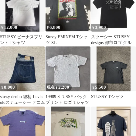
ト サーフ 半袖Tシャツ
古着 #F2846
12,000
6,800
3,900
¥
¥
¥
STUSSY ビーナスプリ
Stussy EMINEM Tシャ
スツーシー STUSSY
ント Tシャツ
ツ XL
designs 都市ロゴ クルー
ネック T シャツ ブラッ
ク ヴィンテージ
8,000
2,200
5,500
¥
現在 ¥
¥
stussy denim 総柄 Levi's
19989 STUSSY バック
STUSSY Tシャツ
oldステューシー デニム
プリント ロゴ Tシャツ