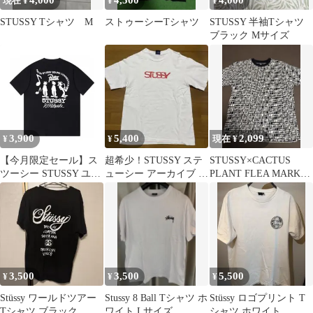
4,000
4,500
4,000
現在 ¥
¥
¥
STUSSY Tシャツ M
ストゥーシーTシャツ
STUSSY 半袖Tシャツ
ブラック Mサイズ
3,900
5,400
2,099
¥
¥
現在 ¥
【今月限定セール】ス
超希少！STUSSY ステ
STUSSY×CACTUS
ツーシー STUSSY ユニ
ューシー アーカイブ T
PLANT FLEA MARKET
セックス THE SOUND
シャツ
tシャツ
シリーズ ロゴプリント
クルーネック半袖Tシ
ャツ
3,500
3,500
5,500
¥
¥
¥
Stüssy ワールドツアー
Stussy 8 Ball Tシャツ ホ
Stüssy ロゴプリント T
Tシャツ ブラック
ワイト Lサイズ
シャツ ホワイト