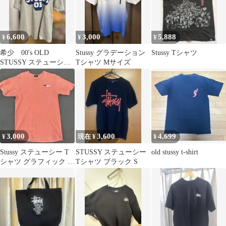
6,600
3,000
5,888
¥
¥
¥
希少 00's OLD
Stussy グラデーション
Stussy Tシャツ
STUSSY ステューシ
Tシャツ Mサイズ
ー Tシャツ
3,000
3,600
4,699
¥
現在 ¥
¥
Stussy ステューシー T
STUSSY ステューシー
old stussy t-shirt
シャツ グラフィック 半
Tシャツ ブラック S
袖 ストリート 古着