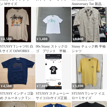
ン Mサイズ
Anniversary Tee 新品未
使用品
4,500
3,400
9,000
¥
¥
¥
STUSSY Tシャツ01 白
00s Stussy ストックロ
Stussy チェック柄 半袖
Lサイズ OilWORKS コ
ゴ プリント 半袖 t
シャツ
ラボ
シャツ カットソー
メンズ
4,500
7,000
3,800
¥
¥
¥
STUSSY インディゴ染
STUSSY ステューシー
STUSSY Tシャツ イエ
め クルーネック Tシャ
サイコロsサイズ正規品
ロー Lサイズ
ツ L
です 値下げあり