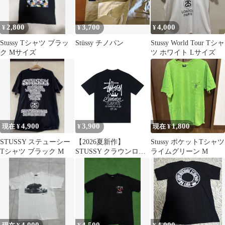
2,800
3,700
4,000
¥
¥
¥
Stussy Tシャツ ブラッ
Stüssy チノパン
Stussy World Tour Tシャ
ク Mサイズ
ツ ホワイト Lサイズ
4,900
3,900
1,800
現在 ¥
¥
現在 ¥
STUSSY ステューシー
【2026夏新作】
Stussy ポケットTシャツ
Tシャツ ブラック M
STUSSY クラウンロゴ
ライムグリーン M
サマークラシックスT
シャツ レタープリント
半袖 男女兼用 ストリー
トカジュアル コットン