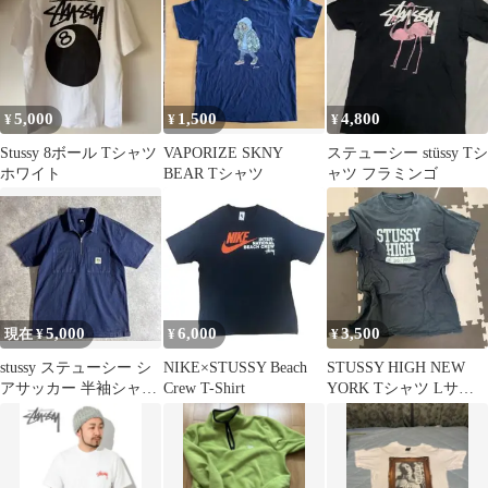
5,000
1,500
4,800
¥
¥
¥
Stussy 8ボール Tシャツ
VAPORIZE SKNY
ステューシー stüssy Tシ
ホワイト
BEAR Tシャツ
ャツ フラミンゴ
5,000
6,000
3,500
現在 ¥
¥
¥
stussy ステューシー シ
NIKE×STUSSY Beach
STUSSY HIGH NEW
アサッカー 半袖シャツ
Crew T-Shirt
YORK Tシャツ Lサイ
ワーク ジップアップ ロ
ズ
ゴ