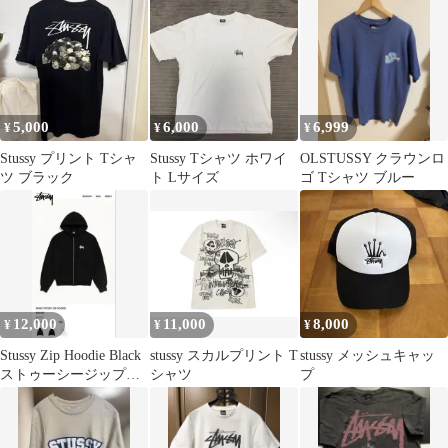
80s90sOLD
5,000
6,000
6,999
¥
¥
¥
Stussy プリント Tシャ
Stussy Tシャツ ホワイ
OLSTUSSY クラウンロ
ツ ブラック
ト Lサイズ
ゴ Tシャツ ブルー
12,000
11,000
8,000
¥
¥
¥
Stussy Zip Hoodie Black
stussy スカルプリント T
stussy メッシュキャッ
ストゥーシージップパ
シャツ
プ
ーカー 黒