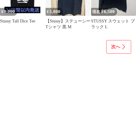
8,000
5,000
6,500
¥
¥
現在 ¥
Stussy Tall Dice Tee
【Stussy】ステューシー
STUSSY スウェット ブ
Tシャツ 黒 M
ラック L
次へ