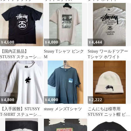
4,600
4,000
4,444
¥
¥
¥
【国内正規品】
Stussy Tシャツ ピンク
Stüssy ワールドツアー
STUSSY ステューシー
M
Tシャツ ホワイト
Tシャツ ストックリン
ク Lサイズ 黒
4,800
4,000
2,222
¥
¥
¥
【入手困難】STUSSY
stussy メンズTシャツ
こんにちは様専用
T-SHIRT ステューシー
STUSSY ニット帽 ビー
ホワイト ワンポイント
ニー ホワイト
ロゴ シンプル ストリー