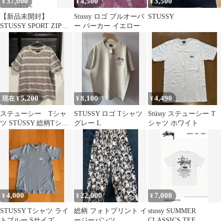
37,000
4,500
3,500
¥
¥
¥
【新品未開封】
Stussy ロゴ プルオーバ
STUSSY
STUSSY SPORT ZIP
ー パーカー イエロー
HOODIE 黒 L
5,200
8,100
4,490
現在 ¥
¥
¥
ステューシー Tシャ
STUSSY ロゴ Tシャツ
Stüssy ステューシー T
ツ STÜSSY 総柄Tシャ
グレー L
シャツ ホワイト
ツ large
4,000
22,000
7,000
¥
¥
¥
STUSSY Tシャツ ライ
総柄 フォトプリント イ
stussy SUMMER
トブルー Sサイズ
ージーパンツ
CLASSICS TEE