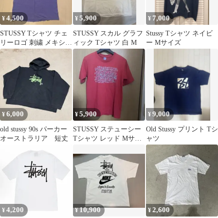
4,500
5,900
7,000
¥
¥
¥
STUSSY Tシャツ チェ
STUSSY スカル グラフ
Stussy Tシャツ ネイビ
リーロゴ 刺繍 メキシコ
ィック Tシャツ 白 M
ー Mサイズ
製
6,000
5,900
9,000
¥
¥
¥
old stussy 90s パーカー
STUSSY ステューシー
Old Stussy プリント Tシ
オーストラリア 短丈
Tシャツ レッド Mサイ
ャツ
ズ
4,200
10,900
2,600
¥
¥
¥