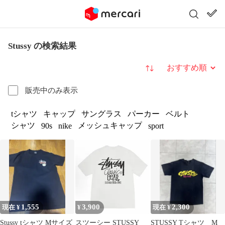
Stussy の検索結果
並び替え
販売中のみ表示
tシャツ
キャップ
サングラス
パーカー
ベルト
シャツ
メッシュキャップ
90s
nike
sport
1,555
3,900
2,300
現在 ¥
¥
現在 ¥
Stussy tシャツ Mサイズ
スツーシー STUSSY
STUSSY Tシャツ M