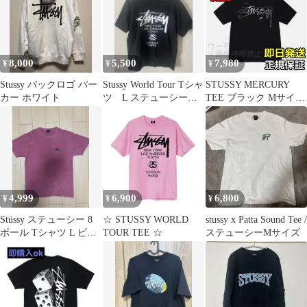
8,000
5,500
7,980
¥
¥
¥
Stussy バックロゴ パー
Stussy World Tour Tシャ
STUSSY MERCURY
カー ホワイト
ツ L ステューシーワ
TEE ブラック Mサイズ
ールドツアー 黒
ステューシー
4,999
6,900
6,800
¥
¥
¥
Stüssy ステューシー 8
☆ STUSSY WORLD
stussy x Patta Sound Tee /
ボール Tシャツ L ピン
TOUR TEE ☆
ステューシーMサイズ
ク フェード 古着