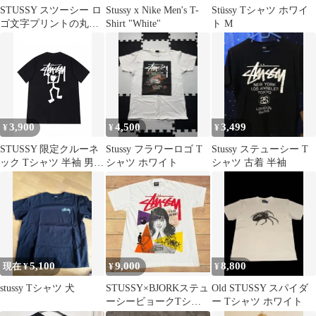
STUSSY スツーシー ロ
Stussy x Nike Men's T-
Stüssy Tシャツ ホワイ
ゴ文字プリントの丸首
Shirt "White"
ト M
プルオーバー半袖Tシ
ャツ 男女兼用
3,900
4,500
3,499
¥
¥
¥
STUSSY 限定クルーネ
Stussy フラワーロゴ T
Stussy ステューシー T
ック Tシャツ 半袖 男女
シャツ ホワイト
シャツ 古着 半袖
兼用
5,100
9,000
8,800
現在 ¥
¥
¥
stussy Tシャツ 犬
STUSSY×BJORKステュ
Old STUSSY スパイダ
ーシービョークTシャ
ー Tシャツ ホワイト
ツビンテージ