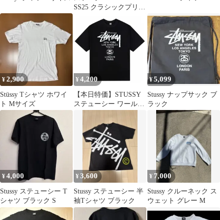
SS25 クラシックプリン
トロゴリブスリーブT
シャツ 男女兼用
2,900
4,200
5,099
¥
¥
¥
Stüssy Tシャツ ホワイ
【本日特価】STUSSY
Stussy ナップサック ブ
ト Mサイズ
ステューシー ワールド
ラック
ツアー限定 クルーネッ
ク世界一周 Tシャツ 半
袖 ユニセックス
4,000
3,600
7,000
¥
¥
¥
Stussy ステューシー T
Stussy ステューシー 半
Stussy クルーネック ス
シャツ ブラック S
袖Tシャツ ブラック
ウェット グレー M