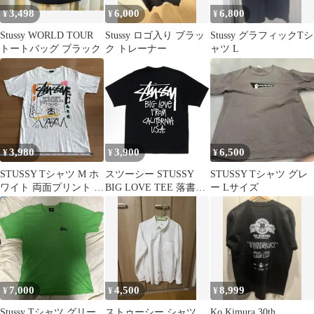
3,498
6,000
6,800
¥
¥
¥
Stussy WORLD TOUR
Stussy ロゴ入り ブラッ
Stussy グラフィックTシ
トートバッグ ブラック
ク トレーナー
ャツ L
3,980
3,900
6,500
¥
¥
¥
STUSSY Tシャツ M ホ
スツーシー STUSSY
STUSSY Tシャツ グレ
ワイト 両面プリント ワ
BIG LOVE TEE 落書き
ー Lサイズ
ールドツアー 半袖 白
サイン入りロゴ 万能デ
ザイン 普段着用 ゆった
り半袖Tシャツ 男女兼
用
7,000
4,500
8,999
¥
¥
¥
Stussy Tシャツ グリー
ストゥーシー シャツ
Ko Kimura 30th