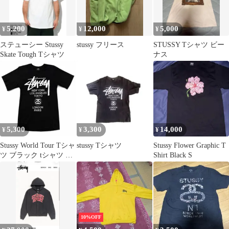
5,200
12,000
5,000
¥
¥
¥
ステューシー Stussy
stussy フリース
STUSSY Tシャツ ビー
Skate Tough Tシャツ
ナス
5,300
3,300
14,000
¥
¥
¥
Stussy World Tour Tシャ
stussy Tシャツ
Stussy Flower Graphic T
ツ ブラック tシャツ メ
Shirt Black S
ンズ
10%OFF