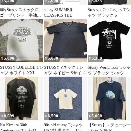
3,400
7,000
5,555
¥
¥
¥
00s Stussy ストックロ
stussy SUMMER
Stussy x Our Legacy Tシ
ゴ プリント 半袖 t
CLASSICS TEE
ャツ ブラック S
シャツ カットソー
メンズ
5,000
5,000
5,300
¥
¥
¥
STUSSY COLLEGE Tシ
STUSSY Vネック Tシ
Stussy World Tour Tシャ
ャツ ホワイト XXL
ャツ ネイビー Sサイズ
ツ ブラック tシャツ メ
ンズ
8,999
8,500
5,000
¥
¥
¥
Ko Kimura 30th
90s old stussy Tシャツ
【Stussy】ステューシー
Anniversary Tee 新品未
USA製 紺タグ サンフ
Tシャツ 黒 M