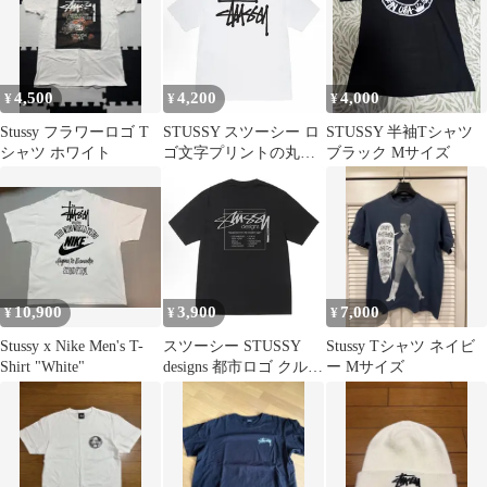
4,500
4,200
4,000
¥
¥
¥
Stussy フラワーロゴ T
STUSSY スツーシー ロ
STUSSY 半袖Tシャツ
シャツ ホワイト
ゴ文字プリントの丸首
ブラック Mサイズ
プルオーバー半袖Tシ
ャツ 男女兼用
10,900
3,900
7,000
¥
¥
¥
Stussy x Nike Men's T-
スツーシー STUSSY
Stussy Tシャツ ネイビ
Shirt "White"
designs 都市ロゴ クルー
ー Mサイズ
ネック T シャツ ブラッ
ク ヴィンテージ