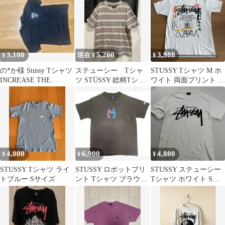
3,100
5,200
3,980
¥
現在 ¥
¥
の*か様 Stussy Tシャツ
ステューシー Tシャ
STUSSY Tシャツ M ホ
INCREASE THE
ツ STÜSSY 総柄Tシャ
ワイト 両面プリント ワ
PEACE
ツ large
ールドツアー 半袖 白
4,000
6,900
4,800
¥
¥
¥
STUSSY Tシャツ ライ
STUSSY ロボットプリ
STUSSY ステューシー
トブルー Sサイズ
ント Tシャツ ブラウン
Tシャツ ホワイト Sサ
Mサイズ
イズ ひび割れ加工