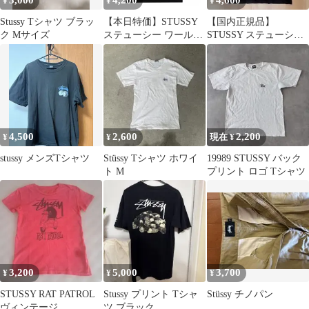
3,000
4,200
4,600
¥
¥
¥
Stussy Tシャツ ブラッ
【本日特価】STUSSY
【国内正規品】
ク Mサイズ
ステューシー ワールド
STUSSY ステューシー
ツアー限定 クルーネッ
Tシャツ ストックリン
ク世界一周 Tシャツ 半
ク Lサイズ 黒
袖 ユニセックス
4,500
2,600
2,200
¥
¥
現在 ¥
stussy メンズTシャツ
Stüssy Tシャツ ホワイ
19989 STUSSY バック
ト M
プリント ロゴ Tシャツ
3,200
5,000
3,700
¥
¥
¥
STUSSY RAT PATROL
Stussy プリント Tシャ
Stüssy チノパン
ヴィンテージ
ツ ブラック