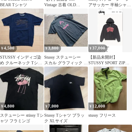
BEAR Tシャツ
Vintage 古着 OLD
アサッカー 半袖シャツ
STUSSY ステューシー
ワーク ジップアップ ロ
金ロゴ グレー 半袖Tシ
ゴ
ャツ #2496
4,500
3,800
37,000
¥
¥
¥
STUSSY インディゴ染
Stussy ステューシー
【新品未開封】
め クルーネック Tシャ
スカル グラフィック T
STUSSY SPORT ZIP
ツ L
シャツ ブラック Mサイ
HOODIE 黒 L
ズ
4,800
7,000
12,000
¥
¥
¥
ステューシー stüssy Tシ
Stussy Tシャツ ブラッ
stussy フリース
ャツ フラミンゴ
ク XLサイズ