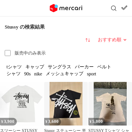
Stussy の検索結果
並び替え
販売中のみ表示
tシャツ
キャップ
サングラス
パーカー
ベルト
シャツ
メッシュキャップ
90s
nike
sport
3,900
3,600
5,000
¥
¥
¥
スツーシー STUSSY
Stussy ステューシー 半
STUSSY Tシャツ シャ