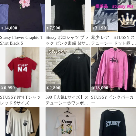
14,000
7,500
3,190
¥
¥
¥
Stussy Flower Graphic T
Stussy ポロシャツ ブラ
希少 レア STUSSY ス
Shirt Black S
ック ピンク刺繍 Mサイ
テューシー ドット柄 ロ
ズ
ゴ Tシャツ ネイビー
6,999
2,800
13,000
¥
¥
¥
STUSSY N°4 Tシャツ
390【人気Lサイズ】ス
STUSSY ピンクパーカ
レッド Sサイズ
テューシー♧ワンポイ
ー
ント刺繍ロゴ 無地半
袖Tシャツ