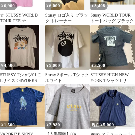
6,900
6,000
3,498
¥
¥
¥
☆ STUSSY WORLD
Stussy ロゴ入り ブラッ
Stussy WORLD TOUR
TOUR TEE ☆
ク トレーナー
トートバッグ ブラック
4,500
5,000
3,500
¥
¥
¥
STUSSY Tシャツ01 白
Stussy 8ボール Tシャツ
STUSSY HIGH NEW
Lサイズ OilWORKS コ
ホワイト
YORK Tシャツ Lサイ
ラボ
ズ
1,500
2,980
5,000
¥
¥
現在 ¥
VAPORIZE SKNY
【入手困難】00s
stussy ステューシー シ