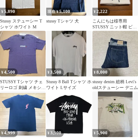
5,890
5,100
2,222
¥
現在 ¥
¥
Stussy ステューシー T
stussy Tシャツ 犬
こんにちは様専用
シャツ ホワイト M
STUSSY ニット帽 ビー
ニー ホワイト
4,500
3,500
8,000
¥
¥
¥
STUSSY Tシャツ チェ
Stussy 8 Ball Tシャツ ホ
stussy denim 総柄 Levi's
リーロゴ 刺繍 メキシコ
ワイト Lサイズ
oldステューシー デニム
製
4,999
3,900
5,900
¥
¥
¥