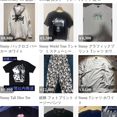
使用品
ェード ビーチ
8,000
5,500
4,300
¥
¥
¥
Stussy バックロゴ パー
Stussy World Tour Tシャ
Stussy グラフィックプ
カー ホワイト
ツ L ステューシーワ
リント Tシャツ ホワイ
ールドツアー 黒
ト
8,000
22,000
4,100
¥
¥
¥
Stussy Tall Dice Tee
総柄 フォトプリント イ
Stussy Tシャツ ホワイ
ージーパンツ
ト