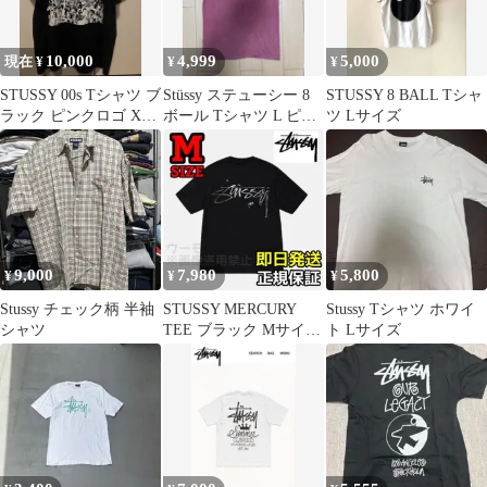
10,000
4,999
5,000
現在 ¥
¥
¥
STUSSY 00s Tシャツ ブ
Stüssy ステューシー 8
STUSSY 8 BALL Tシャ
ラック ピンクロゴ XL
ボール Tシャツ L ピン
ツ Lサイズ
古着
ク フェード 古着
9,000
7,980
5,800
¥
¥
¥
Stussy チェック柄 半袖
STUSSY MERCURY
Stussy Tシャツ ホワイ
シャツ
TEE ブラック Mサイズ
ト Lサイズ
ステューシー