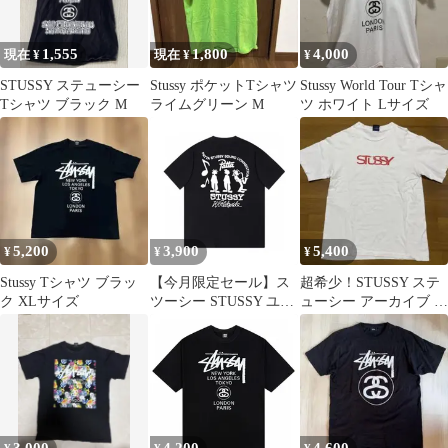
1,555
1,800
4,000
現在 ¥
現在 ¥
¥
STUSSY ステューシー
Stussy ポケットTシャツ
Stussy World Tour Tシャ
Tシャツ ブラック M
ライムグリーン M
ツ ホワイト Lサイズ
5,200
3,900
5,400
¥
¥
¥
Stussy Tシャツ ブラッ
【今月限定セール】ス
超希少！STUSSY ステ
ク XLサイズ
ツーシー STUSSY ユニ
ューシー アーカイブ T
セックス THE SOUND
シャツ
シリーズ ロゴプリント
クルーネック半袖Tシ
ャツ