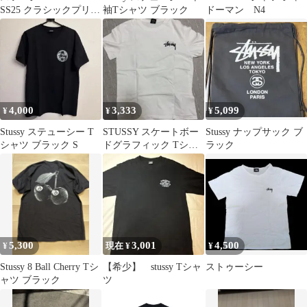
SS25 クラシックプリン
袖Tシャツ ブラック
ドーマン N4
トロゴリブスリーブT
シャツ 男女兼用
4,000
3,333
5,099
¥
¥
¥
Stussy ステューシー T
STUSSY スケートボー
Stussy ナップサック ブ
シャツ ブラック S
ドグラフィック Tシャ
ラック
ツ ホワイト S
5,300
3,001
4,500
¥
現在 ¥
¥
Stussy 8 Ball Cherry Tシ
【希少】 stussy Tシャ
ストゥーシー
ャツ ブラック
ツ