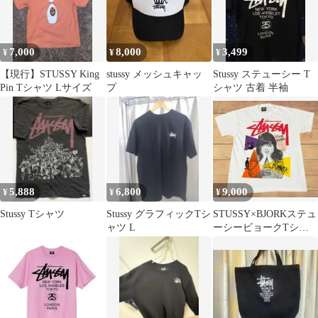
7,000
8,000
3,499
¥
¥
¥
【現行】STUSSY King
stussy メッシュキャッ
Stussy ステューシー T
Pin Tシャツ Lサイズ
プ
シャツ 古着 半袖
5,888
6,800
9,000
¥
¥
¥
Stussy Tシャツ
Stussy グラフィックTシ
STUSSY×BJORKステュ
ャツ L
ーシービョークTシャ
ツビンテージ
80s90sOLD