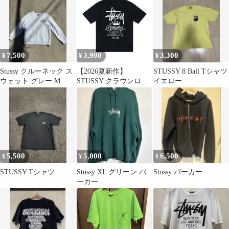
7,500
3,900
3,300
¥
¥
¥
Stussy クルーネック ス
【2026夏新作】
STUSSY 8 Ball Tシャツ
ウェット グレー M
STUSSY クラウンロゴ
イエロー
サマークラシックスT
シャツ レタープリント
半袖 男女兼用 ストリー
トカジュアル コットン
5,500
5,000
6,500
¥
¥
¥
STUSSY Tシャツ
Stüssy XL グリーン パ
Stussy パーカー
ーカー