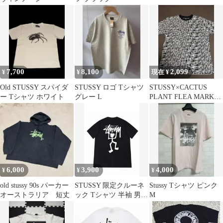
7,700
8,100
2,099
¥
¥
現在 ¥
Old STUSSY スパイダ
STUSSY ロゴ Tシャツ
STUSSY×CACTUS
ー Tシャツ ホワイト
グレー L
PLANT FLEA MARKET
tシャツ
6,000
3,900
4,000
¥
¥
¥
old stussy 90s パーカー
STUSSY 限定クルーネ
Stussy Tシャツ ピンク
オーストラリア 短丈
ック Tシャツ 半袖 男女
M
兼用