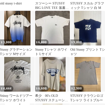
old stussy t-shirt
スツーシー STUSSY
STUSSY スカル グラフ
BIG LOVE TEE 落書き
ィック Tシャツ 白 M
サイン入りロゴ 万能デ
ザイン 普段着用 ゆった
り半袖Tシャツ 男女兼
用
3,000
6,000
9,000
¥
¥
¥
Stussy グラデーション
Stussy Tシャツ ホワイ
Old Stussy プリント Tシ
Tシャツ Mサイズ
ト Lサイズ
ャツ
4,444
6,600
2,900
¥
¥
¥
Stüssy ワールドツアー
希少 00's OLD
STUSSY クラウンロゴ
Tシャツ ホワイト
STUSSY ステューシ
Tシャツ ライトブルー
ー Tシャツ