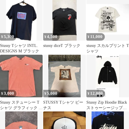
5,300
4,500
11,000
¥
¥
¥
Stussy Tシャツ INTL.
stussy diceT ブラック
stussy スカルプリント T
DESIGNS M ブラック
シャツ
3,000
5,000
12,000
¥
¥
¥
Stussy ステューシー T
STUSSY Tシャツ ビー
Stussy Zip Hoodie Black
シャツ グラフィック 半
ナス
ストゥーシージップパ
袖 ストリート 古着
ーカー 黒