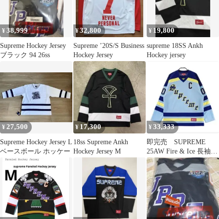
38,999
32,800
19,800
¥
¥
¥
Supreme Hockey Jersey
Supreme ’20S/S Business
supreme 18SS Ankh
ブラック 94 26ss
Hockey Jersey
Hockey jersey
27,500
17,300
33,333
¥
¥
¥
Supreme Hockey Jersey L
18ss Supreme Ankh
即完売 SUPREME
ベースボール ホッケー
Hockey Jersey M
25AW Fire & Ice 長袖カ
ットソー