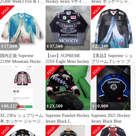
25AW Week3 Fire & Ice
Hockey Jersey Sサイズ
Jersey ホッケーシャ
Hockey Jersey メンズ
シュプリーム フーデッ
ツ M
JPN：S
ドホッケージャージー
心斎橋店
17,800
37,500
22,240
¥
¥
¥
国内正規 Supreme
【rare】SUPREME
【美品】Supreme シュ
21AW Mountain Hockey
22SS Eagle Moto hockey
プリーム Tシャツ ブラ
Jersey マウンテン ホッ
ック 黒 サイズ:L |
ケー ジャージー シュプ
21AW マウンテン ホッ
リーム L 54770A
ケージャージ (Mountain
Hockey Jersey) | トップ
ス カットソー 長袖【メ
ンズ】【中古】
86,122
23,500
10,000
¥
¥
¥
XL 23Fw シュプリーム
Supreme Paneled Hockey
Supreme 2021 Hockey
本 ホッケー ジャージ
Jersey Black L
Jersey Black Blue
マルチCOLOR