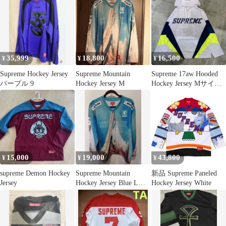
Hockey Jersey メンズ L
サイズ ブラック グレー
トップス DM19841■
35,999
18,800
16,500
¥
¥
¥
Supreme Hockey Jersey
Supreme Mountain
Supreme 17aw Hooded
パープル 9
Hockey Jersey M
Hockey Jersey Mサイズ
シュプリーム フーデッ
ドホッケージャージー
心斎橋店
15,000
19,000
43,800
¥
¥
¥
supreme Demon Hockey
Supreme Mountain
新品 Supreme Paneled
Jersey
Hockey Jersey Blue Lサ
Hockey Jersey White
イズ