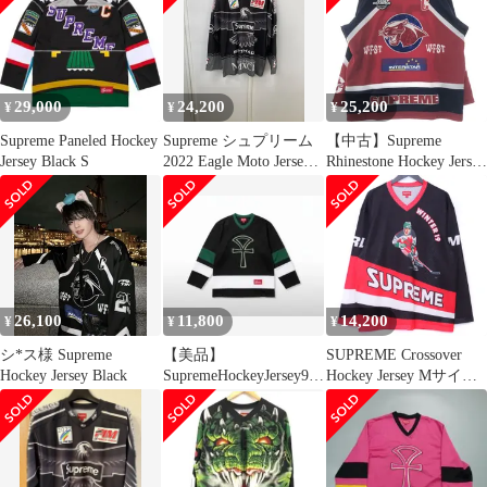
29,000
24,200
25,200
¥
¥
¥
Supreme Paneled Hockey
Supreme シュプリーム
【中古】Supreme
Jersey Black S
2022 Eagle Moto Jersey
Rhinestone Hockey Jersey
Hockey イーグル モト
ホッケージャージ L
ホッケー シャツ XL
25SS レッド シュプリ
サイズ 平塚店
ーム[10]
26,100
11,800
14,200
¥
¥
¥
シ*ス様 Supreme
【美品】
SUPREME Crossover
Hockey Jersey Black
SupremeHockeyJersey94
Hockey Jersey Mサイズ
ブラック M ホッケーシ
ブラック
ャツ