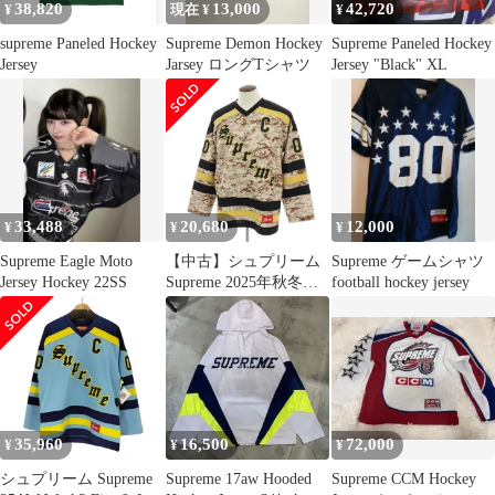
38,820
13,000
42,720
¥
現在 ¥
¥
supreme Paneled Hockey
Supreme Demon Hockey
Supreme Paneled Hockey
Jersey
Jarsey ロングTシャツ
Jersey "Black" XL
33,488
20,680
12,000
¥
¥
¥
Supreme Eagle Moto
【中古】シュプリーム
Supreme ゲームシャツ
Jersey Hockey 22SS
Supreme 2025年秋冬
football hockey jersey
Fire & Ice Hockey Jersey
ポリエステル 長袖Ｔシ
ャツ ベージュxブラウ
ン【サイズL】【メン
ズ】
35,960
16,500
72,000
¥
¥
¥
シュプリーム Supreme
Supreme 17aw Hooded
Supreme CCM Hockey