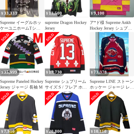
33,333
13,500
9,100
¥
¥
¥
Supreme イーグルホッ
supreme Dragon Hockey
ア*ド様 Supreme Ankh
ケーユニホームTシャ
Jersey
Hockey Jersey シュプリ
ツL
ーム ゲ
35,999
17,730
73,378
¥
¥
¥
Supreme Paneled Hockey
Supreme シュプリーム
Supreme LINE ストーン
Jersey ジャージ 長袖 M
サイズ:S / フレア ホッ
ホッケー ジャージ レッ
ケー ジャージ (Fleur De
ド L
Li Hockey Top) / レッド
/ トップス カットソー
長袖【メンズ】
7,910
20,800
10,110
¥
¥
¥