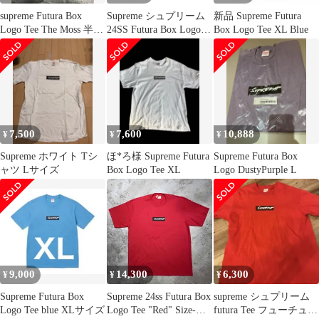
supreme Futura Box
Supreme シュプリーム
新品 Supreme Futura
Logo Tee The Moss 半袖
24SS Futura Box Logo
Box Logo Tee XL Blue
Tシャツ サイズXL以上
Tee Moss フューチュラ
モスグリーン
ボックス ロゴ 半袖 Tシ
ャツ ライトグリーン系
L【中古】
7,500
7,600
10,888
¥
¥
¥
Supreme ホワイト Tシ
ほ*ろ様 Supreme Futura
Supreme Futura Box
ャツ Lサイズ
Box Logo Tee XL
Logo DustyPurple L
9,000
14,300
6,300
¥
¥
¥
Supreme Futura Box
Supreme 24ss Futura Box
supreme シュプリーム
Logo Tee blue XLサイズ
Logo Tee "Red" Size-XL
futura Tee フューチュラ