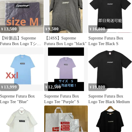
13,500
9,500
16,800
¥
¥
¥
【M/新品】Supreme
【24SS】Supreme
Supreme Futura Box
Futura Box Logo Tシャ
Futura Box Logo "black"
Logo Tee Black S
ツ
13,999
12,500
19,800
¥
¥
¥
Supreme Futura Box
Supreme Futura Box
Supreme Futura Box
Logo Tee "Blue"
Logo Tee "Purple" S
Logo Tee Black Medium