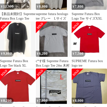
12,900
8,000
7,800
¥
¥
¥
【新品未開封】Supreme
supreme futura boxlogo
Supreme Futura Box
Futura Box Logo Tee
tee グレー Lサイズ
Logo Tee サイズXXL
9,800
6,200
7,500
¥
¥
¥
Supreme Futura Box
c*す様 Supreme Futura
SUPREME Futura box
Logo Tee black XL
Box Logo Tee 24ss 木村
logo tee
8,200
7,000
8,000
¥
¥
¥