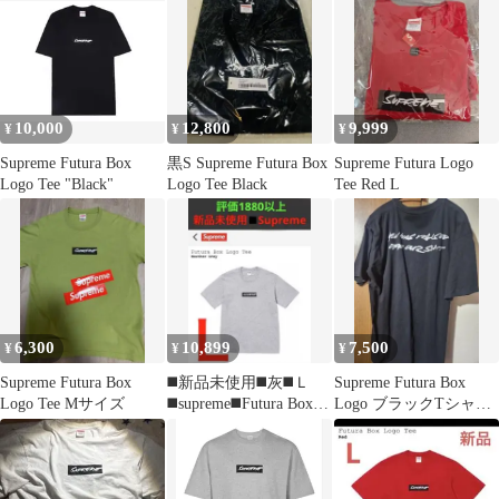
10,000
12,800
9,999
¥
¥
¥
Supreme Futura Box
黒S Supreme Futura Box
Supreme Futura Logo
Logo Tee "Black"
Logo Tee Black
Tee Red L
6,300
10,899
7,500
¥
¥
¥
Supreme Futura Box
◼️新品未使用◼️灰◼️Ｌ
Supreme Futura Box
Logo Tee Mサイズ
◼️supreme◼️Futura Box
Logo ブラックTシャツ
Logo Tee◼️
サイズXL