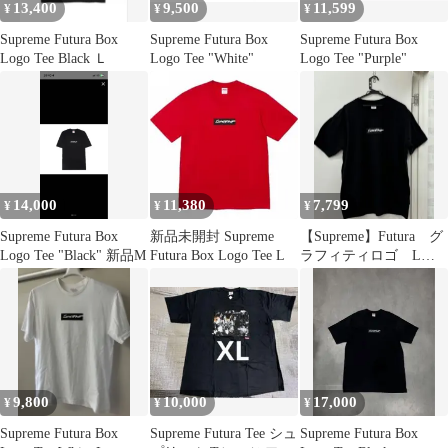
13,400
9,500
11,599
¥
¥
¥
Supreme Futura Box
Supreme Futura Box
Supreme Futura Box
Logo Tee Black Ｌ
Logo Tee "White"
Logo Tee "Purple"
14,000
11,380
7,799
¥
¥
¥
Supreme Futura Box
新品未開封 Supreme
【Supreme】Futura グ
Logo Tee "Black" 新品M
Futura Box Logo Tee L
ラフィティロゴ Lサ
イズ
9,800
10,000
17,000
¥
¥
¥
Supreme Futura Box
Supreme Futura Tee シュ
Supreme Futura Box