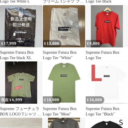
Logo Tee White L
プリーム Tシャツ フュ
Logo Tee Black
ーチュラ 黒
17,999
13,000
9,800
¥
¥
¥
Supreme Futura Box
Supreme Futura Box
Supreme Futura Box
Logo Tee black XL
Logo Tee "White"
Logo Tee
6,999
10,000
16,000
現在 ¥
¥
¥
Supreme フューチュラ
Supreme Futura Box
Supreme Futura Box
BOX LOGO Tシャツ オ
Logo Tee "Moss"
Logo Tee "Black"
リーブ Mサイズ