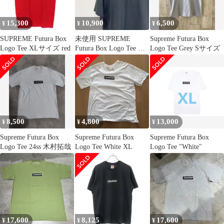
15,300
10,900
6,500
¥
¥
¥
SUPREME Futura Box
未使用 SUPREME
Supreme Futura Box
Logo Tee XLサイズ red
Futura Box Logo Tee T
Logo Tee Grey Sサイズ
シャツ XL ブラック メ
ンズ ファッション
_201023
8,500
4,800
13,000
¥
¥
¥
Supreme Futura Box
Supreme Futura Box
Supreme Futura Box
Logo Tee 24ss 木村拓哉
Logo Tee White XL
Logo Tee "White"
17,600
8,125
17,600
¥
¥
¥