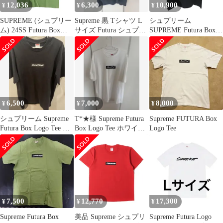
12,036
6,300
10,900
¥
¥
¥
SUPREME (シュプリー
Supreme 黒 Tシャツ L
シュプリーム
ム) 24SS Futura Box
サイズ Futura シュプリ
SUPREME Futura Box
Logo Tee フューチュラ
ーム ロゴボックス
Logo Tee 24SS 半袖 Tシ
ボックスロゴ クルーネ
ャツ トップス クルーネ
ック 半袖Tシャツ カッ
ック プリント Lサイズ
トソー グリーン
ブラック k469035 0708
6,500
7,000
8,000
¥
¥
¥
シュプリーム Supreme
T*★様 Supreme Futura
Supreme FUTURA Box
Futura Box Logo Tee L
Box Logo Tee ホワイト
Logo Tee
サイズ
XL
7,500
12,770
17,300
¥
¥
¥
Supreme Futura Box
美品 Supreme シュプリ
Supreme Futura Logo