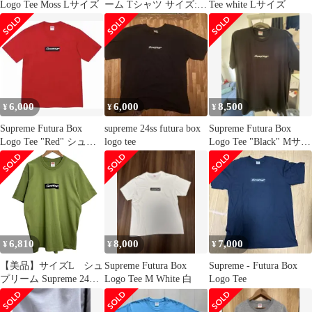
Logo Tee Moss Lサイズ
ーム Tシャツ サイズ:M
Tee white Lサイズ
24SS フューチュラ ボ
ックスロゴ クルーネッ
ク 半袖Tシャツ Futura
Box Logo Tee レッド ト
ップス カットソー コラ
ボ【メンズ】
6,000
6,000
8,500
¥
¥
¥
Supreme Futura Box
supreme 24ss futura box
Supreme Futura Box
Logo Tee "Red" シュプ
logo tee
Logo Tee "Black" Mサイ
リーム
ズ
6,810
8,000
7,000
¥
¥
¥
【美品】サイズL シュ
Supreme Futura Box
Supreme - Futura Box
プリーム Supreme 24SS
Logo Tee M White 白
Logo Tee
／ Futura Box Logo Tee
フューチュラボックス