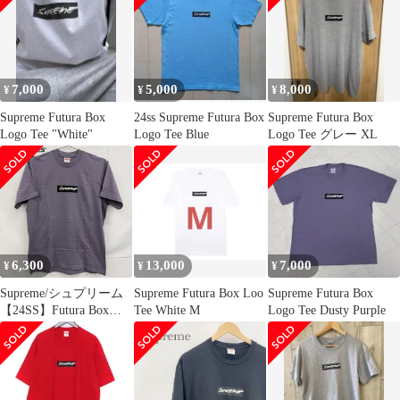
ロゴTシャツ
8065000203969
7,000
5,000
8,000
¥
¥
¥
Supreme Futura Box
24ss Supreme Futura Box
Supreme Futura Box
Logo Tee "White"
Logo Tee Blue
Logo Tee グレー XL
6,300
13,000
7,000
¥
¥
¥
Supreme/シュプリーム
Supreme Futura Box Loo
Supreme Futura Box
【24SS】Futura Box
Tee White M
Logo Tee Dusty Purple
Logo Tee/フューチュラ
ボックス ロゴ 半袖Tシ
ャツ パープル/M