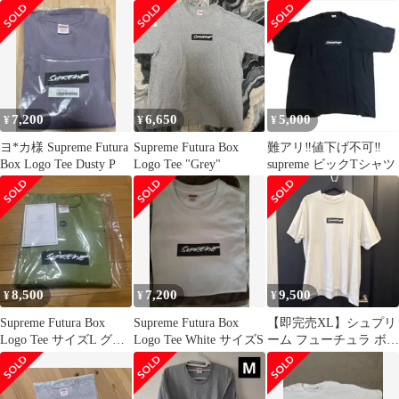
シュプリーム フューチ
Tシャツ
ュラ ボックスロゴ 半袖
Tシャツ 心斎橋店
7,200
6,650
5,000
¥
¥
¥
ヨ*カ様 Supreme Futura
Supreme Futura Box
難アリ‼️値下げ不可‼️
Box Logo Tee Dusty P
Logo Tee "Grey"
supreme ビックTシャツ
8,500
7,200
9,500
¥
¥
¥
Supreme Futura Box
Supreme Futura Box
【即完売XL】シュプリ
Logo Tee サイズL グリ
Logo Tee White サイズS
ーム フューチュラ ボッ
ーン
クスロゴ Tシャツ 白