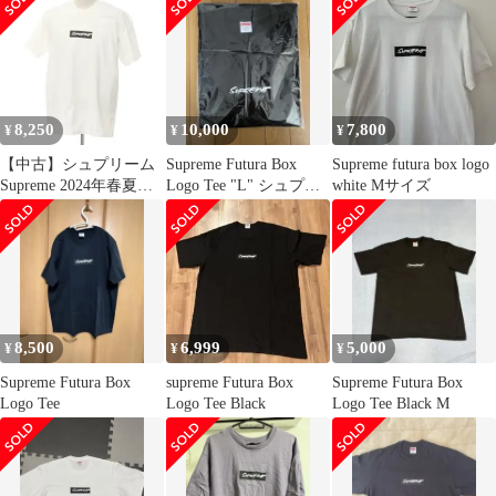
8,250
10,000
7,800
¥
¥
¥
【中古】シュプリーム
Supreme Futura Box
Supreme futura box logo
Supreme 2024年春夏
Logo Tee "L" シュプリ
white Mサイズ
Futura Box Logo Tee コ
ーム
ットン 半袖Ｔシャツ ホ
ワイト【サイズL】
【メンズ】
8,500
6,999
5,000
¥
¥
¥
Supreme Futura Box
supreme Futura Box
Supreme Futura Box
Logo Tee
Logo Tee Black
Logo Tee Black M