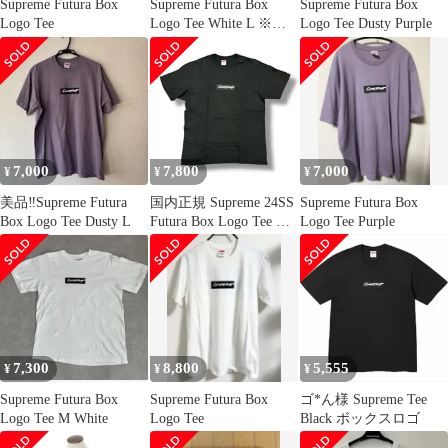
Supreme Futura Box
Supreme Futura Box
Supreme Futura Box
Logo Tee
Logo Tee White L ※訳
Logo Tee Dusty Purple
あり
7,000
7,800
7,000
¥
¥
¥
美品‼️Supreme Futura
国内正規 Supreme 24SS
Supreme Futura Box
Box Logo Tee Dusty L
Futura Box Logo Tee フ
Logo Tee Purple
ューチュラボックスロ
ゴTシャツ 半袖カット
ソー シュプリーム フュ
ーチュラ コラボ ブラッ
ク L 82193A8
7,300
8,800
5,555
¥
¥
¥
Supreme Futura Box
Supreme Futura Box
ゴ*ん様 Supreme Tee
Logo Tee M White
Logo Tee
Black ボックスロゴ