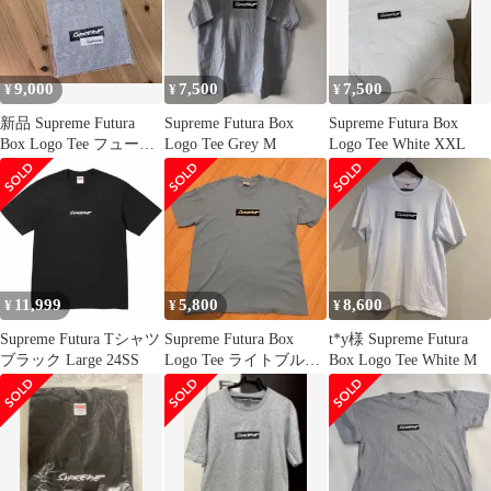
9,000
7,500
7,500
¥
¥
¥
新品 Supreme Futura
Supreme Futura Box
Supreme Futura Box
Box Logo Tee フューチ
Logo Tee Grey M
Logo Tee White XXL
ュラ
11,999
5,800
8,600
¥
¥
¥
Supreme Futura Tシャツ
Supreme Futura Box
t*y様 Supreme Futura
ブラック Large 24SS
Logo Tee ライトブル
Box Logo Tee White M
ー M