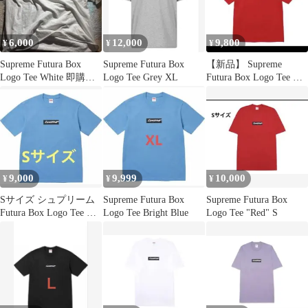
6,000
12,000
9,800
¥
¥
¥
Supreme Futura Box
Supreme Futura Box
【新品】 Supreme
Logo Tee White 即購入
Logo Tee Grey XL
Futura Box Logo Tee 赤
不可
L
9,000
9,999
10,000
¥
¥
¥
Sサイズ シュプリーム
Supreme Futura Box
Supreme Futura Box
Futura Box Logo Tee フ
Logo Tee Bright Blue
Logo Tee "Red" S
ューチュラ