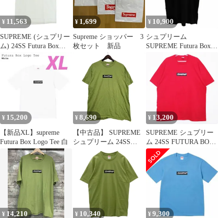
11,563
1,699
10,900
¥
¥
¥
SUPREME (シュプリー
Supreme ショッパー 3
シュプリーム
ム) 24SS Futura Box
枚セット 新品
SUPREME Futura Box
Logo Tee フューチュラ
Logo Tee ボックスロゴ
ボックスロゴ 半袖Tシ
Tシャツ M 黒 ブラック
ャツ カットソー ホワイ
バックプリント 半袖 カ
ト
ットソー /PP ■GY18
15,200
8,690
13,200
¥
¥
¥
【新品XL】supreme
【中古品】 SUPREME
SUPREME シュプリー
Futura Box Logo Tee 白
シュプリーム 24SS
ム 24SS FUTURA BOX
FUTURA BOX LOGO
LOGO TEE フューチュ
TEE フューチュラ ボッ
ラ ボックス ロゴ Tシャ
クス ロゴ Tシャツ トッ
ツ レッド ショートスリ
プス 半袖 【149-
ーブ カットソー 半袖
260529-ya-07-izu】
サイズXL
14,210
10,340
9,300
¥
¥
¥