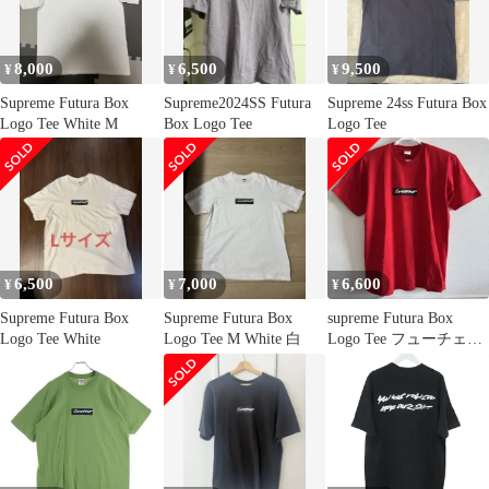
8,000
6,500
9,500
¥
¥
¥
Supreme Futura Box
Supreme2024SS Futura
Supreme 24ss Futura Box
Logo Tee White M
Box Logo Tee
Logo Tee
6,500
7,000
6,600
¥
¥
¥
Supreme Futura Box
Supreme Futura Box
supreme Futura Box
Logo Tee White
Logo Tee M White 白
Logo Tee フューチェラ
ボックスロゴ