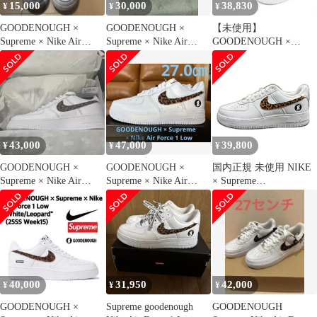
15,000
30,000
38,830
¥
¥
¥
GOODENOUGH ×
GOODENOUGH ×
【未使用】
Supreme × Nike Air
Supreme × Nike Air
GOODENOUGH ×
Force 1
Force 1
Supreme × NIKE ナイキ
AIR FORCE 1 LOW SP
エアフォース IM3483-
100 US10 28cm 箱有
43,000
47,000
39,800
¥
¥
¥
GOODENOUGH ×
GOODENOUGH ×
国内正規 未使用 NIKE
Supreme × Nike Air
Supreme × Nike Air
× Supreme
Force 1
Force 1
GOODENOUGH Air
Force 1 Low グッドイナ
フ エアフォース スニー
カー ナイキ × シュプリ
ーム IM3483-100 ホワ
イト 26.5cm （3370M）
40,000
31,950
42,000
¥
¥
¥
GOODENOUGH ×
Supreme goodenough
GOODENOUGH