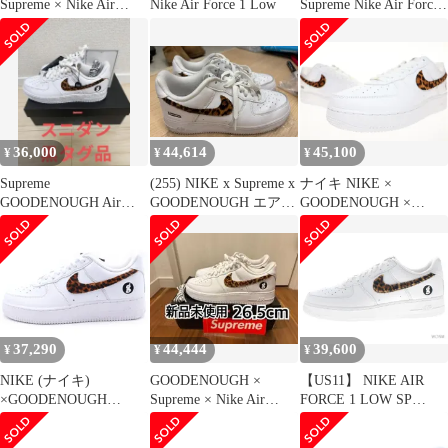
Supreme × Nike Air
Nike Air Force 1 Low
Supreme Nike Air Force
Force 1
1 Low
36,000
44,614
45,100
¥
¥
¥
Supreme
(255) NIKE x Supreme x
ナイキ NIKE ×
GOODENOUGH Air
GOODENOUGH エアフ
GOODENOUGH ×
Force 1 Low 27 cm
ォース
SUPREME 2025 AIR
FORCE 1 LOW SP 26.5
㎝ IM3483-100 グッド
イナフ シュプリーム エ
ア フォース 1 ロー ホ
ワイト 【中古】
☆AA★▲■250728
37,290
44,444
39,600
¥
¥
¥
NIKE (ナイキ)
GOODENOUGH ×
【US11】 NIKE AIR
×GOODENOUGH
Supreme × Nike Air
FORCE 1 LOW SP
×SUPREME AIR
Force 1
SUPREME/GOOD
FORCE 1 LOW
ENOUGH IM3483-100