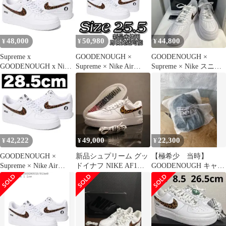
48,000
50,980
44,800
¥
¥
¥
Supreme x
GOODENOUGH ×
GOODENOUGH ×
GOODENOUGH x Nike
Supreme × Nike Air
Supreme × Nike スニー
Air Force 1
Force 1
カー
42,222
49,000
22,300
¥
¥
¥
GOODENOUGH ×
新品シュプリーム グッ
【極希少 当時】
Supreme × Nike Air
ドイナフ NIKE AF1
GOODENOUGH キャッ
Force 1④
IM3483-100 28cm
プ 藤原ヒロシ クロム
ハーツ