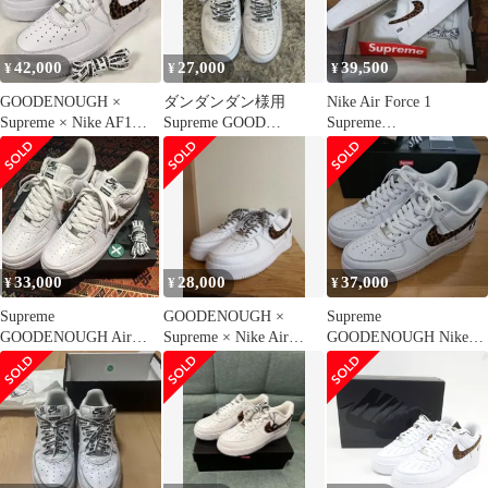
１ ロー グッドイナフ
スニーカー f31682
42,000
27,000
39,500
¥
¥
¥
GOODENOUGH ×
ダンダンダン様用
Nike Air Force 1
Supreme × Nike AF1
Supreme GOOD
Supreme
28cm
ENOUGH AIR
GOODENOUGH
33,000
28,000
37,000
¥
¥
¥
Supreme
GOODENOUGH ×
Supreme
GOODENOUGH Air
Supreme × Nike Air
GOODENOUGH Nike
Force 1 Low 30cm
Force 1
Air Force 1