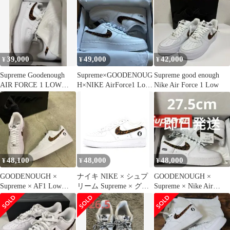
39,000
49,000
42,000
¥
¥
¥
Supreme Goodenough
Supreme×GOODENOUG
Supreme good enough
AIR FORCE 1 LOW
H×NIKE AirForce1 Low
Nike Air Force 1 Low
29cm
SP
48,100
48,000
48,000
¥
¥
¥
GOODENOUGH ×
ナイキ NIKE × シュプ
GOODENOUGH ×
Supreme × AF1 Low
リーム Supreme × グッ
Supreme × Nike Air
27.5㎝
ドイナフ
Force 1
GOODENOUGH 【 AIR
FORCE 1 LOW IM3483
100 】 エア フォース