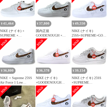
LEOPARD グッドイナ
【新古品】
フ シュプリーム エアフ
ォース1 レオパード ロ
ーカットスニーカー
US9/27cm IM3483-100
41,464
37,800
49,550
¥
¥
¥
NIKE (ナイキ) ×
国内正規
NIKE (ナイキ)
SUPREME ×
GOODENOUGH ×
25SS×SUPREME×GOO
GOODENOUGH AIR
Supreme × NIKE Air
DENOUGH AIR FORCE
FORCE 1 LOW WHITE
Force 1 Low
1 LOW SP シュプリー
CHEETAH PRINT エア
"White/Leopard" エアフ
ム グッドイナフ エアフ
フォース1 ロウ ホワイ
ォース1 ロー ローカッ
ォースワン ローカット
ト チータープリント
トスニーカー ナイキ グ
スニーカー ホワイト
IM-3483-100
ッドイナフ シュプリー
US8.5/26.5cm IM3483-
US8.5/26.5cm
ム コラボ IM3483-100
100
36,800
36,378
39,154
¥
¥
¥
27cm 975M4
NIKE × Supreme 25SS
NIKE (ナイキ)
NIKE (ナイキ) 25SS
Air Force 1 Low
×GOODENOUGH
×SUPREME
GOODENOUGH グット
×Supreme AIR FORCE 1
×GOODENOUGH AIR
イナフ コラボ エアフォ
LOW LEOPARD グッド
FORCE 1 LOW
ース スニーカー ナイキ
イナフ シュプリーム エ
LEOPARD シュプリー
× シュプリーム
アフォース1 レオパー
ム グッドイナフ エアフ
IM3483-100 ホワイト
ド ローカットスニーカ
ォース レオパード ロー