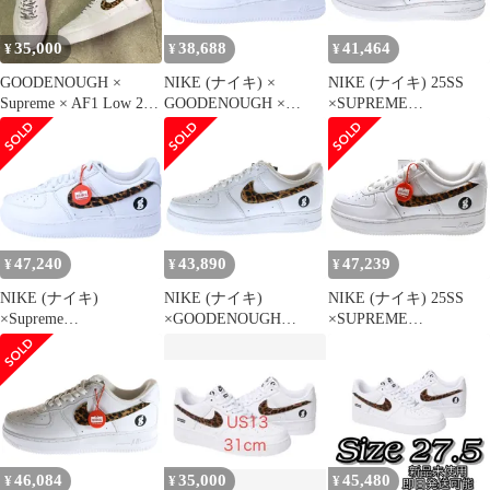
10 28cm （2253M）
ー US10.5/28.5cm
カットスニーカー
IM3483-100
US10/28cm IM3483-100
35,000
38,688
41,464
¥
¥
¥
GOODENOUGH ×
NIKE (ナイキ) ×
NIKE (ナイキ) 25SS
Supreme × AF1 Low 28
GOODENOUGH ×
×SUPREME
㎝
Supreme Air Force 1
×GOODENOUGH AIR
Low White/Leopard
FORCE 1 LOW
IM3483-100 エアフォー
LEOPARD IM3483-100
ス1 ロー ホワイト/レオ
シュプリーム グッドイ
パード
ナフ エアフォース レオ
パード ローカットスニ
ーカー US8.5/26.5cm
47,240
43,890
47,239
¥
¥
¥
NIKE (ナイキ)
NIKE (ナイキ)
NIKE (ナイキ) 25SS
×Supreme
×GOODENOUGH
×SUPREME
×GOODENOUGH AIR
×SUPREME AIR
×GOODENOUGH AIR
FORCE 1 LOW シュプ
FORCE 1 LOW SP グッ
FORCE 1 LOW
リーム/グッドイナフ エ
ドイナフ シュプリーム
LEOPARD シュプリー
アフォース1 ローカッ
エアフォース 1 ローカ
ム グッドイナフ エアフ
トスニーカー ホワイト
ットスニーカー ホワイ
ォース レオパード ロー
US8.5/26.5cm IM3483-
ト US10.5/28.5cm
カットスニーカー
100
IM3483-100
US8.5/26.5cm IM3483-
46,084
35,000
45,480
¥
¥
¥
100