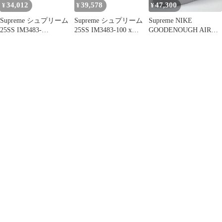
34,012
39,578
47,300
¥
¥
¥
Supreme シュプリーム
Supreme シュプリーム
Supreme NIKE
25SS IM3483-
25SS IM3483-100 x
GOODENOUGH AIR
100×NIKE×GOODENO
GOODENOUGH Nike
FORCE 1 LOW SIZE-
UGH AIR FORCE 1
Air Force 1 Low
27.5cm IM3483-100 シ
LOW SP【フェイクバ
White/Leopard グッドイ
ュプリーム×グッドイナ
スターズ鑑定済】ナイ
ナフ ナイキ エア フォ
フ ナイキエアフォース
キ グッドイナフ エアフ
ース ワン ロー ホワイ
ワンロー スニーカー 南
ォースワン ローカット
ト レオパード スニーカ
堀江店
スニーカー ホワイト ホ
ー ホワイト系【美品】
ワイト系 29.cm【中
古】