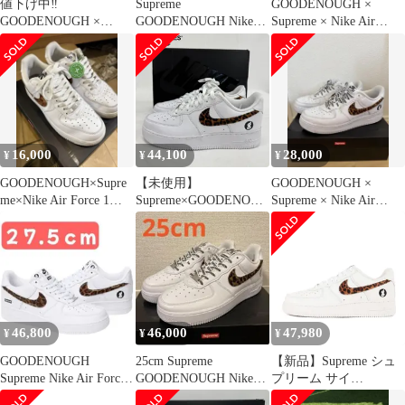
値下げ中‼️
Supreme
GOODENOUGH ×
GOODENOUGH ×
GOODENOUGH Nike
Supreme × Nike Air
Supreme×Nike Air Force
AF1 レオパード
Force 1
16,000
44,100
28,000
¥
¥
¥
GOODENOUGH×Supre
【未使用】
GOODENOUGH ×
me×Nike Air Force 1
Supreme×GOODENOUG
Supreme × Nike Air
Low
H×NIKE/シュプリーム×
Force 1
グッドイナフ×ナイキ
AIR FORCE 1
LOW/IM3483-100/27.5
46,800
46,000
47,980
¥
¥
¥
GOODENOUGH
25cm Supreme
【新品】Supreme シュ
Supreme Nike Air Force
GOODENOUGH Nike
プリーム サイ
1 Low
Air Force
ズ:US9.5(27.5cm) |