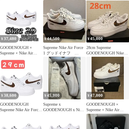
Air Force 1 31cm
Force 1
Force 1 Low
White/Leopard グッドイ
ナフ × シュプリーム ×
ナイキ エアフォース1
ロー 27.5㎝
37,480
44,500
45,000
¥
¥
¥
GOODENOUGH ×
Supreme Nike Air Force
28cm Supreme
Supreme × Nike Air
1 グッドイナフ
GOODENOUGH Nike
Force 1
27.5cm
Air Force
38,600
45,000
47,000
¥
¥
¥
GOODENOUGH
Supreme x
GOODENOUGH ×
Supreme Nike Air Force
GOODENOUGH x Nike
Supreme × Nike Air
1 Low
Air Force 1
Force 1