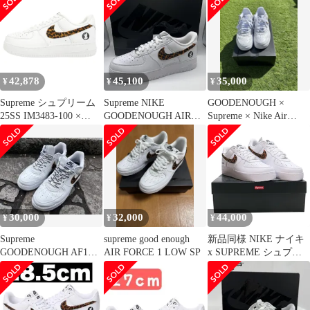
GOOD ENOUGH
×NIKE AIR FORCE 1
LOW SP (IM3483-100) |
グッドイナフ ナイキ エ
アフォース1 ロー | ホワ
イト マルチカラー
42,878
45,100
35,000
¥
¥
¥
Supreme シュプリーム
Supreme NIKE
GOODENOUGH ×
25SS IM3483-100 ×
GOODENOUGH AIR
Supreme × Nike Air
GOODENOUGH × Nike
FORCE 1 LOW SIZE-
Force 1
Air Force 1 Low White
27.0cm IM3483-100 シ
Leopard AF1 エアフォ
ュプリーム×グッドイナ
ース1 ローカット スニ
フ ナイキエアフォース
ーカー 26.5cm【新古
ワンロー スニーカー 南
品】【未使用】【中
堀江店
古】
30,000
32,000
44,000
¥
¥
¥
Supreme
supreme good enough
新品同様 NIKE ナイキ
GOODENOUGH AF1
AIR FORCE 1 LOW SP
x SUPREME シュプリ
27.5cm
ーム x GOODENOUGH
グッドイナフ AIR
FORCE 1 LOW SP
IM3483 100 エアフォー