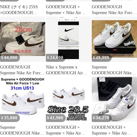
NIKE (ナイキ) 25SS
GOODENOUGH ×
GOODENOUGH
×GOODENOUGH
Supreme × Nike Air
Supreme Nike Air Force
×SUPREME AIR
Force 1
1 27.5
FORCE 1 LOW SP グッ
ドイナフ シュプリーム
エアフォース 1 ローカ
ットスニーカー ホワイ
ト US9/27cm IM3483-
100
44,000
24,000
49,999
¥
¥
¥
GOODENOUGH
Nike x Supreme x
Supreme
Supreme Nike Air Force
GOODENOUGH Air
GOODENOUGH Nike
1 Low
Force 1
Air Force 1 Low
35,800
41,980
34,270
¥
¥
¥
Supreme
GOODENOUGH ×
GOODENOUGH ×
GOODENOUGH Nike
Supreme × Nike Air
Supreme × Nike Air