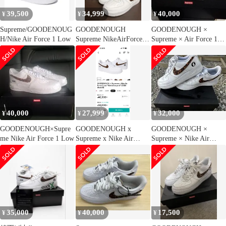
39,500
34,999
40,000
¥
¥
¥
Supreme/GOODENOUG
GOODENOUGH
GOODENOUGH ×
H/Nike Air Force 1 Low
Supreme NikeAirForce1
Supreme × Air Force 1
最終値下げ
Low
40,000
27,999
32,000
¥
¥
¥
GOODENOUGH×Supre
GOODENOUGH x
GOODENOUGH ×
me Nike Air Force 1 Low
Supreme x Nike Air
Supreme × Nike Air
Force 1
Force 1
35,000
40,000
17,500
¥
¥
¥