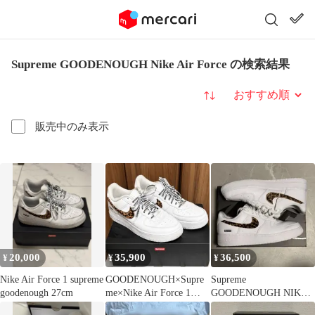
Supreme GOODENOUGH Nike Air Force の検索結果
並び替え
販売中のみ表示
20,000
35,900
36,500
¥
¥
¥
Nike Air Force 1 supreme
GOODENOUGH×Supre
Supreme
goodenough 27cm
me×Nike Air Force 1
GOODENOUGH NIKE
Low
Air Force 1