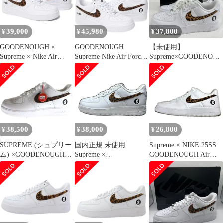
ス 1 ロー スペシャル
ホワイト スニーカー シ
ューズ サイズ29.0 Mayz
39,000
45,980
37,800
¥
¥
¥
GOODENOUGH ×
GOODENOUGH
【未使用】
Supreme × Nike Air
Supreme Nike Air Force
Supreme×GOODENOUG
Force 1④
1 Low
H×NIKE/シュプリーム×
グッドイナフ×ナイキ
AIR FORCE 1 LOW
IM3483-100/27
38,500
38,000
26,800
¥
¥
¥
SUPREME (シュプリー
国内正規 未使用
Supreme × NIKE 25SS
ム) ×GOODENOUGH
Supreme ×
GOODENOUGH Air
×NIKE AIR FORCE 1
GOODENOUGH Nike
Force 1 Low グッドイナ
LOW IM3483-100 グッ
Air Force 1 Low エアフ
フ エアフォース1 ロー
ドイナフ ナイキ エアフ
ォース スニーカー シュ
カットスニーカー シュ
ォース 1 ローカットス
プリーム × グットイナ
プリーム × ナイキ
ニーカー ホワイト/レオ
フ IM3483-100 ホワイ
IM3483-100 ホワイト
パード US10/28cm
ト 30cm （8463M）
10 28cm （14620M）