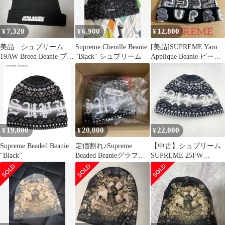
7,320
6,900
12,800
¥
¥
¥
美品 シュプリーム
Supreme Chenille Beanie
[美品]SUPREME Yarn
19AW Breed Beanie ブリ
"Black" シュプリーム
Applique Beanie ビーニ
ードビーニー 黒
ー 黒
19,800
20,000
22,000
¥
¥
¥
Supreme Beaded Beanie
定価割れ♪Supreme
【中古】シュプリーム
"Black"
Beaded Beanieグラフィ
SUPREME 25FW
ックデザイン
Beaded Beanie ブラック
シュプリーム[24]
[240024560759]