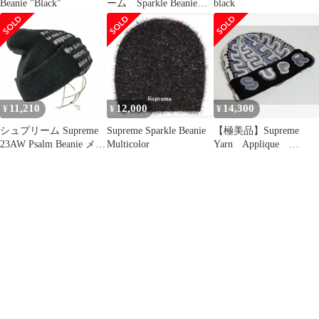
Beanie "Black"
ーム Sparkle Beanie
black
マルチカラー
11,210
12,000
14,300
¥
¥
¥
シュプリーム Supreme
Supreme Sparkle Beanie
【極美品】Supreme
23AW Psalm Beanie メン
Multicolor
Yarn Applique
ズ ONE SIZE
Beanie "Black