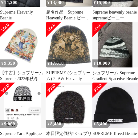
14,200
13,000
15,000
¥
¥
¥
Supreme Heavenly
超名作品 Supreme
Supreme heavenly beanie
Beanie
Heavenly Beanie ビーニ
supremeビーニー
ー シュプリーム
9,350
17,618
10,000
¥
¥
¥
【中古】シュプリーム
SUPREME (シュプリー
シュプリーム Supreme
Supreme 2022年秋冬
ム) 22AW Heavenly
Gradient Spacedye Beanie
Heavenly Beanie ポリエ
Beanie へブンリー ビー
ステル ビーニー ニット
ニー ニット帽 帽子 グ
キャップ ホワイト【メ
レー
ンズ】
9,000
8,480
5,400
¥
¥
¥
Supreme Yarn Applique
本日限定価格‼️シュプリ
SUPREME Breed Beanie