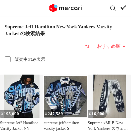
Supreme Jeff Hamilton New York Yankees Varsity
Jacket の検索結果
並び替え
販売中のみ表示
195,000
247,580
16,000
¥
¥
¥
Supreme Jeff Hamilton
supreme jeffhamilton
Supreme xMLB New
Varsity Jacket NY
varsity jacket S
York Yankees スウェッ