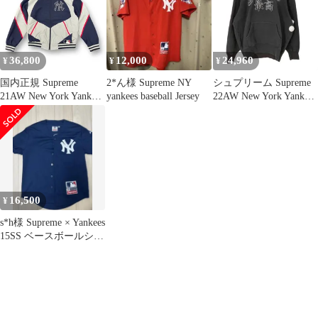
フーデッドスウェット
シャツ 心斎橋店
36,800
12,000
24,960
¥
¥
¥
国内正規 Supreme
2*ん様 Supreme NY
シュプリーム Supreme
21AW New York Yankees
yankees baseball Jersey
22AW New York Yankees
Track Jacket コラボ ト
Kanji Hooded Sweatshirt
ラックジャケット ナイ
ニューヨーク ヤンキー
ロンジャケット シュプ
ス カンジ フーディー
リーム ヤンキース S
スウェットシャツ パー
カー メンズ import：L
16,500
¥
s*h様 Supreme × Yankees
15SS ベースボールシャ
ツ ジャ