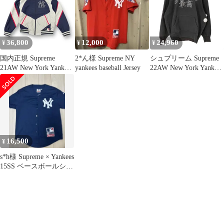
36,800
12,000
24,960
¥
¥
¥
国内正規 Supreme
2*ん様 Supreme NY
シュプリーム Supreme
21AW New York Yankees
yankees baseball Jersey
22AW New York Yankees
Track Jacket コラボ ト
Kanji Hooded Sweatshirt
ラックジャケット ナイ
ニューヨーク ヤンキー
ロンジャケット シュプ
ス カンジ フーディー
リーム ヤンキース S
スウェットシャツ パー
カー メンズ import：L
16,500
¥
s*h様 Supreme × Yankees
15SS ベースボールシャ
ツ ジャ