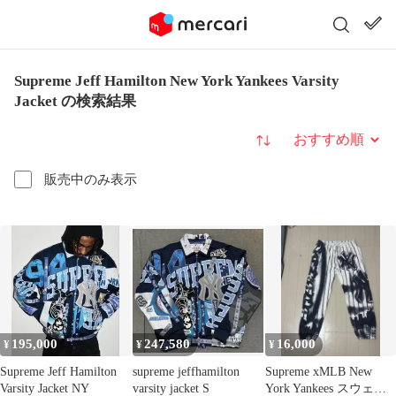
Supreme Jeff Hamilton New York Yankees Varsity
Jacket の検索結果
並び替え
販売中のみ表示
195,000
247,580
16,000
¥
¥
¥
Supreme Jeff Hamilton
supreme jeffhamilton
Supreme xMLB New
Varsity Jacket NY
varsity jacket S
York Yankees スウェッ