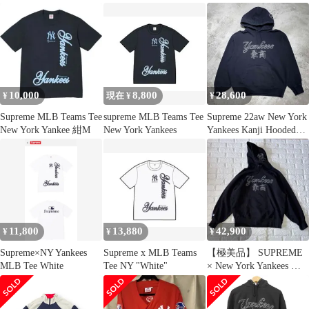
トコラボ
10,000
8,800
28,600
¥
現在 ¥
¥
Supreme MLB Teams Tee
supreme MLB Teams Tee
Supreme 22aw New York
New York Yankee 紺M
New York Yankees
Yankees Kanji Hooded
Sweatshirt XLサイズ シ
ュプリーム ニューヨー
クヤンキース 最高ロゴ
フーデッドスウェット
シャツ 心斎橋店
11,800
13,880
42,900
¥
¥
¥
Supreme×NY Yankees
Supreme x MLB Teams
【極美品】 SUPREME
MLB Tee White
Tee NY "White"
× New York Yankees パ
ーカー XL